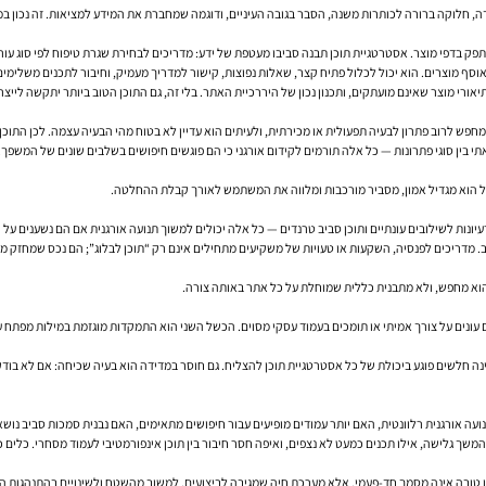
דה, חלוקה ברורה לכותרות משנה, הסבר בגובה העיניים, ודוגמה שמחברת את המידע למציאות. זה נכון ב
פק בדפי מוצר. אסטרטגיית תוכן תבנה סביבו מעטפת של ידע: מדריכים לבחירת שגרת טיפוח לפי סוג עור, 
וסף מוצרים. הוא יכול לכלול פתיח קצר, שאלות נפוצות, קישור למדריך מעמיק, וחיבור לתכנים משלימים.
מכירה ושירות, ותוכן השוואתי בין סוגי פתרונות — כל אלה תורמים לקידום אורגני כי הם פוגשים חיפושים בשלבים שוני
יונות לשילובים עונתיים ותוכן סביב טרנדים — כל אלה יכולים למשוך תנועה אורגנית אם הם נשענים על כ
ב. מדריכים לפנסיה, השקעות או טעויות של משקיעים מתחילים אינם רק “תוכן לבלוג”; הם נכס שמחזק מ
וא מחפש, ולא מתבנית כללית שמוחלת על כל אתר באותה צורה.
 עונים על צורך אמיתי או תומכים בעמוד עסקי מסוים. הכשל השני הוא התמקדות מוגזמת במילות מפתח ע
י טעינה חלשים פוגע ביכולת של כל אסטרטגיית תוכן להצליח. גם חוסר במדידה הוא בעיה שכיחה: אם לא ב
עה אורגנית רלוונטית, האם יותר עמודים מופיעים עבור חיפושים מתאימים, האם נבנית סמכות סביב נו
ן טובה אינה מסמך חד-פעמי, אלא מערכת חיה שמגיבה לביצועים, למשוב מהשטח ולשינויים בהתנהגות ה