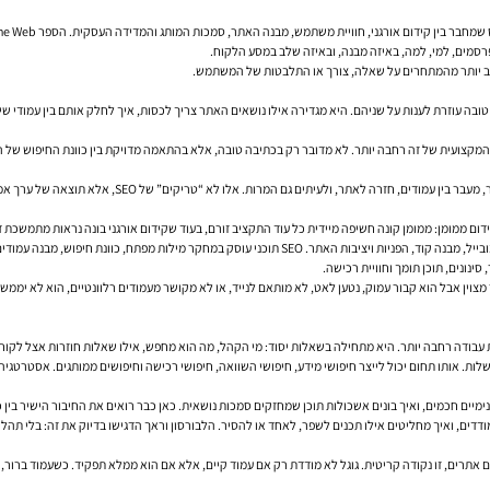
ס שמחבר בין קידום אורגני, חוויית משתמש, מבנה האתר, סמכות המותג והמדידה העסקית. הספר
the Web
מפרסמים, למי, למה, באיזה מבנה, ובאיזה שלב במסע הלקוח.
טוב יותר מהמתחרים על שאלה, צורך או התלבטות של המשתמש.
טובה עוזרת לענות על שניהם. היא מגדירה אילו נושאים האתר צריך לכסות, איך לחלק אותם בין עמודי שיר
המקצועית של זה רחבה יותר. לא מדובר רק בכתיבה טובה, אלא בהתאמה מדויקת בין כוונת החיפוש של המ
 חזרה לאתר, ולעיתים גם המרות. אלו לא “טריקים” של SEO, אלא תוצאה של ערך אמיתי.
ידום ממומן: ממומן קונה חשיפה מיידית כל עוד התקציב זורם, בעוד שקידום אורגני בונה נראות מתמשכת 
יל, מבנה קוד, הפניות ויציבות האתר.
SEO תוכני
ינונים, תוכן תומך וחוויית רכישה.
ן אבל הוא קבור עמוק, נטען לאט, לא מותאם לנייד, או לא מקושר מעמודים רלוונטיים, הוא לא יממש את
עבודה רחבה יותר. היא מתחילה בשאלות יסוד: מי הקהל, מה הוא מחפש, אילו שאלות חוזרות אצל לקוחו
ת. אותו תחום יכול לייצר חיפושי מידע, חיפושי השוואה, חיפושי רכישה וחיפושים ממותגים. אסטרטגיה
ימיים חכמים, ואיך בונים אשכולות תוכן שמחזקים סמכות נושאית. כאן כבר רואים את החיבור הישיר בין כ
דדים, ואיך מחליטים אילו תכנים לשפר, לאחד או להסיר. הלבורסון וראך הדגישו בדיוק את זה: בלי תהל
ם אתרים, זו נקודה קריטית. גוגל לא מודדת רק אם עמוד קיים, אלא אם הוא ממלא תפקיד. כשעמוד ברור,