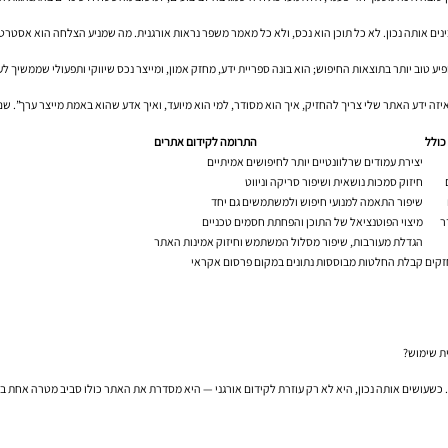
ע טוב יותר בתוצאות החיפוש; הוא בונה ספריית ידע, מחזק אמון, ומייצר נכס שיווקי ותפעולי שממשיך ל
יזה ידע האתר שלי צריך להחזיק, איך הוא מסודר, למי הוא מיועד, ואיך אדע שהוא באמת מייצר ערך”. 
כולל
התרומה לקידום אתרים
יצירת עמודים שרלוונטיים יותר לחיפושים אמיתיים
חיזוק סמכות נושאית ושיפור סריקה וניווט
שיפור התאמה למנועי חיפוש ולמשתמשים גם יחד
מיצוי הפוטנציאל של התוכן והפחתת חסמים טכניים
הגדלת מעורבות, שיפור מסלול המשתמש וחיזוק אמינות האתר
זקים
קבלת החלטות מבוססות נתונים במקום פרסום אקראי
ית שימוש?
שעושים אותה נכון, היא לא רק עוזרת לקידום אורגני — היא מסדרת את האתר כולו סביב מטרה אחת ברור