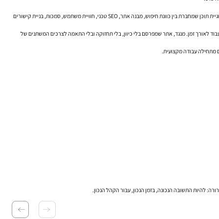
הסיסמה “התוכן הוא המלך” נשמעת היום מעט שחוקה, אבל הליבה שלה נשארה נכונה בתנאי שמבינים אותה נכון. לא כל תוכן הוא נכס, ולא כל מאמר משפר נראות אורגנית. מה שמניע הצלחה הוא אסטרטגיית תוכן שמחברת בין כוונת חיפוש, מבנה אתר, SEO טכני, חוויית משתמש, סמכות, בניית קישורים
עבוד לאורך זמן. מנגד, אתר שמפרסם בלי כיוון, בלי תחזוקה ובלי התאמה לצרכים המשתנים של
שם מתחילה עבודה מקצועית.
ה: להיות התשובה הנכונה, בזמן הנכון, עבור הקהל הנכון.