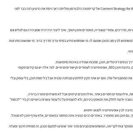
Content Strategy for 
של קריסטינה הלבורסון ומליסה ראך ניסח את הרעיון הזה כבר לפני
ות, מדריכים, עמודי קטגוריה, מאמרים ותוכן תומך, ואיך ליצור היררכיה שמבהירה גם לגולש וגם
שתמש לבין סוג התוכן שמוצג לו. מי שמחפש מידע בסיסי צריך מדריך ברור. מי שמשווה פתרונות
דרך נכסים דיגיטליים, תוכן, סמכות ועמידה באיכות מתמשכת.
עוסק במחקר מילות מפתח, כוונת חיפוש, מבנה עמודים, כתיבת תוכן SEO, אופטימיזציה לעמודים וקישורים פנימיים. לצד אלה יש גם קידום מקומי
 הפוטנציאל שלו. ואם יש אתר תקין לחלוטין מבחינה טכנית אבל בלי מפת תוכן, בלי עומק ובלי
ת, אילו עמודים חסרים באתר, ואילו תכנים קיימים אבל לא משרתים מטרה ברורה.
 טובה יודעת לחלק את המאמץ ביניהם, ולא להעמיס על כל עמוד עשרות ביטויים רק כדי “לכסות”
תיבה לבין אופטימיזציה למנועי חיפוש.
יך, גם תוכן טוב מתפורר. באתרים רבים הבעיה אינה מחסור במאמרים, אלא עודף תוכן לא מנוהל.
 ממוקד ונוח לקריאה, המשתמשים מבינים מהר יותר שהגיעו למקום הנכון. זה מפחית חיכוך ומעלה