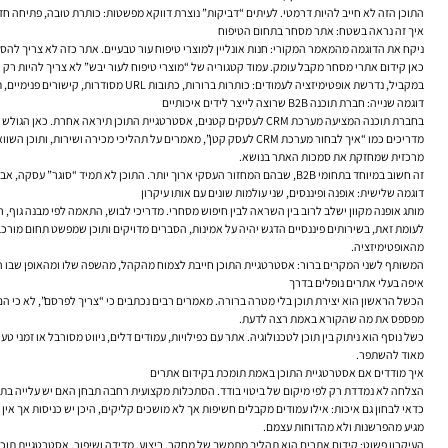
התוכן הזה לא חייב להיות דרמטי. לעיתים “דביקות” נוצרת דווקא מפשטות: כותרת טובה, פתיחה ח
איך זה נראה בשטח: אתר מסחר בתחום הטיפוח
ניקח את הדוגמה מהמאמר המקורי: חנות אונליין למוצרי טיפוח עור טבעיים. אתר כזה לא צריך להסת
כאן קידום אתרי מסחר מקבל עומק. עמוד קטגוריה של “מוצרי טיפוח לעור יבש” לא צריך להיות רק א
במקביל, נדרשת אופטימיזציה לעמודים: כותרות ברורות, כתובות URL מסודרות, קישורים פנימיים, תיאורי מוצר שאינם מועתקים, ותכנון נכון של היררכיית האתר. בלי זה, גם התוכן הטוב ביותר יתקשה לייצר שיפור דירוגים בגוגל.
דוגמה שנייה: חברת תוכנה B2B שרוצה לייצר לידים איכותיים
בחברת תוכנה המציעה מערכת CRM לעסקים קטנים, אסטרטגיית התוכן תיראה אחרת. כאן הגולש מחפש לרוב פתרון לבעיה תפעולית או מכירתית, ולעיתים הוא עדיין לא בטוח מהי הבעיה עצמה. לכן התוכן צריך לנוע בין חינוך שוק לבין תמיכה בהחלטת רכישה.
מדריכים כמו “איך לבחור מערכת CRM לעסק קטן”, מאמרים על תהליכי 
מרכזית שמחזקת את סמכות האתר בנושא.
זה חשוב במיוחד בתחומי B2B, שבהם המחזור העסקי ארוך יותר. התוכן לא תמיד “סוגר” עסקה, אבל הוא מגדיל אמון, מסביר מורכבות ומלווה את המשתמש לאורך קבלת ההחלטה.
דוגמה שלישית: אופנה ופיננסים, שני עולמות שונים עם אותו עיקרון
מותג אופנה מקוון ישלב לרוב בין השראה לבין חיפוש מסחרי. מדריכי לבוש, התאמה לפי מבנה גוף, רע
לעומת זאת, בשירותים פיננסיים הדגש יהיה על אמינות, הסברים מדויקים ותוכן שמפשט תחום מורכ
מהאופטימיזציה.
המשותף לשני המקרים ברור: אסטרטגיית התוכן חייבת לצמוח מהקהל, מהשפה שלו ומהאופן שבו ה
איפה בעלי אתרים נופלים בדרך
הכשל הראשון הוא יצירת תוכן בלי מטרה ברורה. מאמרים רבים נכתבים כי “צריך לפרסם”, לא כי הם
מפספס את מה שהקורא באמת רצה לדעת.
כשל נוסף הוא ניתוק בין תוכן לטכנולוגיה. אתר עם כפילויות, עמודים דלים, ניווט מסורבל או זמנ
מאוד להשתפר.
איך מודדים אם אסטרטגיית התוכן באמת תומכת בקידום אתרים
הצלחה לא נמדדת רק לפי מיקום של ביטוי בודד. הסתכלות מקצועית רחבה תבחן האם יש עלייה בתנו
מגיע מהפרשנות ולא מהדוחות עצמם.
העיקרון פשוט: קידום אתרים הוא תהליך מתמשך של מחקר, ביצוע, מדידה ושיפור. אסטרטגיית תוכ