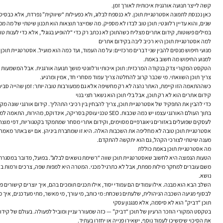
קשה לייצר תנועה אורגנית איכותית לאורך זמן.
כאן נכנסת לתמונה אסטרטגיית תוכן. לא כנספח לבלוג, ולא כפעילות “שיווקית” נפרדת, אלא כבסי
שנים, והוא עדיין רלוונטי: תוכן טוב לבדו לא מספיק. מה שמייצר תוצאות הוא תכנון שיטתי של מה 
במילים פשוטות,
קידום אתרים
מצליח כשהתוכן לא נכתב רק כדי “להופיע בגוגל”, אלא כדי לענות 
למה אסטרטגיית תוכן היא רכיב ליבה בקידום אתרים
מנועי חיפוש מנסים להבין שני דברים מרכזיים: על מה העמוד, ועד כמה הוא מועיל. אסטרטגיית תוכן 
למנוע החיפוש מה חשוב באמת.
הטקסט המקורי צדק בנקודה המרכזית: תוכן איכותי ורלוונטי מושך תנועה אורגנית. אבל המשמעות 
צריך תוכן השוואתי. מי שכבר קרוב להחלטה צריך עמוד מסחרי חד, אמין ומרגיע.
כשההתאמה הזו קיימת, האתר נהנה לא רק מחשיפה אלא גם ממעורבות טובה יותר: זמן שהייה סביר, מעבר בין עמודים,
קידום אתרים הוא לא רק תוכן, אבל בלי תוכן הוא נשאר חצי בנוי
כדי להבין את התפקיד של אסטרטגיית תוכן, צריך להבחין בין רכיבי התהליך. קידום אורגני שונה מק
בתוך העולם האורגני עצמו יש כמה שכבות.
SEO טכני
עוסק בסריקה, אינדוקס, מהירות, התאמה למובי
לעסקים שפועלים באזורים גיאוגרפיים מסוימים, וקידום אתרי מסחר שמתמקד בקטגוריות, דפי מוצר, ס
אסטרטגיית תוכן טובה לא מחליפה את השכבות האלה. היא זו שמחברת ביניהן. אם יש באתר מאמר מצוי
מענה שיטתי לצורכי הקהל, גם הוא יתקשה להתקדם.
מה אסטרטגיית תוכן באמת כוללת
הטעות הנפוצה היא לחשוב שאסטרטגיית תוכן שווה “רשימת נושאים לבלוג”. בפועל, מדובר במסגרת 
משם עוברים למחקר מילות מפתח, אבל לא כתרגיל מכני. המטרה היא למפות שפה, צרכים ורמות בשלו
נושא.
השלב הבא הוא מבנה. אילו עמודים הם עמודי יסוד, אילו תכנים תומכים בהם, איך יוצרים קישורים פנ
לבסוף מגיעה השכבה הניהולית, שלעתים נשכחת: מי כותב, מי עורך, מי מאשר, מתי מעדכנים, איך מו
תוכן “דביק” הוא לא סיסמה, אלא מנגנון עסקי
בטקסט המקורי הוזכר הרעיון של תוכן “דביק” — כזה שמעורר עניין ומוביל לפעולה. בעולם של קידו
את הסיכוי שימשיכו לעמוד נוסף, ישאירו פנייה או יחזרו בעתיד.