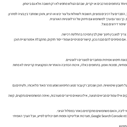
מיוחד בתחומים מורכבים או יקרים, שבהם הגולש מחפש לא רק תשובה אלא גם ביטחון.
הסברים על רכיבים נפוצים, תשובות לשאלות על עור יבש או רגיש, ותוכן שמחבר בין בעיה לפתרון.
 כך נוצר גם ערך למשתמש וגם חיזוק של הרלוונטיות האורגנית.
ם של המשפך. אם מוסיפים להם מבנה נכון, קישורים פנימיים ועמודי יסוד חזקים, מתקבלת אסטרטגיית תוכן
וונת חיפוש אמיתית ומחוברים למוצרים רלוונטיים.
ומחיות, סמכות ואמון. בתחומים כאלה, איכות הכתיבה והאחריות המקצועית קריטיות לא פחות
ל חשבון שימושיות. תוכן שנכתב רק עבור מנוע החיפוש נשמע מהר מאוד מלאכותי, ולעיתים גם
ודקים אילו עמודים מביאים תנועה, אילו נושאים מייצרים מעורבות, ואיפה המשתמשים נתקעים, קשה
שאי ליבה, והאם משתמשים מתקדמים באתר במסלול הגיוני.
כדאי לבחון גם איכות: אילו עמודים מקבלים חשיפות אך לא מושכים קליקים, היכן יש כניסות אך אין המשך גלישה, אילו תכנים כמעט לא נצפים, ואיפה חסר חיבור בין תוכן אינפורמטיבי לעמוד מסחרי. כלים כמו Google Search Console, מערכות אנליטיקה ומפות חום יכולים לסייע, אבל הערך האמיתי
חיפוש.