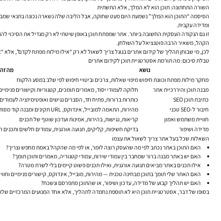
השורה התחתונה: תוכן הוא לא המלך, אלא התשתית
ומדידה עקבית.
זו גם הנקודה העסקית החשובה ביותר. אתר שמפתח תוכן באופן שיטתי לא רק מגדיל את הסיכוי להופי
הקהל, משאיר הרבה פוטנציאל על השולחן.
לכן, מי שבוחן תהליך של קידום אתרים בגוגל צריך לשאול לא רק “אילו מילות מפתח לקדם”, אלא “א
טבלת סיכום: מה תורמת אסטרטגיית תוכן לקידום אתרים
נושא
מה זה 
מחקר מילות מפתח וכוונת חיפוש
מיפוי שאלות, צרכים וביטויי חיפוש לפי שלב במסע הלקוח
מבנה תוכן והיררכיית אתר
חלוקה לעמודי יסוד, מאמרים תומכים, קטגוריות וקישורים פנימיים
כתיבת תוכן SEO
כותרות ברורות, פתיח חד, הסברים נגישים ואופטימיזציה לעמודים
חיבור ל-SEO טכני
מהירות, התאמה למובייל, אינדוקס, URL תקינים ומבנה קוד מסודר
חוויית משתמש ואמון
קריאות, נגישות, בהירות, אמינות ועדכון שוטף של תכנים
מדידה ושיפור
בדיקת חשיפות, קליקים, תנועה אורגנית, עמודים חלשים ותכנים ח
השאלות שכל בעל אתר צריך לשאול את עצמו
האם התוכן באתר נכתב לפי מה שהעסק רוצה לומר, או לפי מה שהקהל באמת מחפש וצריך?
האם יש באתר מבנה ברור שמחבר בין עמודי שירות, עמודי קטגוריה, מאמרים ותוכן תומך?
אילו תכנים באתר מביאים תנועה אורגנית, ואילו תכנים פשוט קיימים בלי לשרת מטרה?
האם האתר שלי תומך בתוכן מבחינה טכנית — מהירות, מובייל, אינדוקס, קישורים פנימיים וחווי
האם יש תהליך קבוע של מדידה, עדכון ושיפור, או שהתוכן מתפרסם ונשכח?
בסופו של דבר, אסטרטגיית תוכן היא לא תוספת נחמדה לתהליך, אלא אחד המנועים המרכזיים שלו. כ