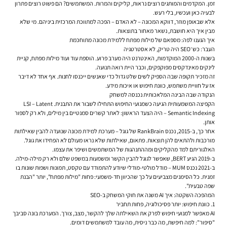
זמן. המקדמים והמותגים רוצים נראות, קליקים והמרות. המשתמשים? הם פשוט רוצים פתרון
לבעיה כאן ועכשיו, בלי רעש.
אלא שבאופן מוזר, דווקא המכונה – לא האדם – הפכה למתווכת המרכזית ביניהם. מי שלא
מבין איך היא חושבת, נשאר מאחור בתוצאות.
איך הגענו לפה: מספאם של מילות מפתח ללמידת מכונה מתוחכמת
העבר: כש־SEO היה טריק, לא אסטרטגיה
בשנות ה-2000 המוקדמות, האינטרנט היה מערב פרוע. הוספת עוד ועוד מילות מפתח, קניית
לינקים מאינדקסים מפוקפקים, וכבר היית רואה תנועה.
זה מזכיר תקופה שבה הספיק לשים שלט גדול כדי שאנשים ייכנסו לחנות. אף אחד לא דיבר
אז על חוויית משתמש, כוונת חיפוש או איכות מידע.
הנקודה שבה הבינה המלאכותית נכנסה למשחק
הקפיצה המשמעותית הגיעה כשמנועי החיפוש התחילו לשבור את התבנית. LSI – Latent
Semantic Indexing – היה הצעד הראשון: לאתר קשרים סמנטיים בין מילים, ולא רק לספור
אותן.
אחר כך, ב-2015, נכנס RankBrain של גוגל – מערכת למידת מכונה שנועדה להבין שאילתות
מורכבות ולהתאים להן תוצאות. פתאום, שאילתות שלא נראו מעולם לא הפחידו את גוגל.
האלגוריתם למד מהקליקים ומההתנהגות של המשתמשים ושיפר את עצמו.
ב-2019 הגיע BERT, שאפשר לגוגל להבין הקשר ומשמעות במשפט שלם ולא רק מילה-מילה.
ב-2021 נכנס MUM – מודל מולטי-מודלי שיודע להתמודד עם טקסט, תמונות ושפות שונות בו
זמנית. כל הסימנים מצביעים על כך שהכיוון חד-משמעי: פחות "מילות מפתח", יותר "הבנת
שפה טבעית".
המהפכה השקטה: איך AI משנה את חוקי המשחק ב-SEO
1. כוונת חיפוש: יותר פסיכולוגיה, פחות תחביר
AI מאפשר למנועי חיפוש לפרק את השאילתה שלך להקשר, מצב, צורך. המערכת בונה סביבך
"סיפור": למה חיפשת, מה כבר ניסית, מה עובד למשתמשים דומים.