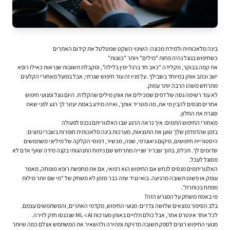
בינה מלאכותית ולמידת מכונה: השינוי השקט שמטלטל את קידום האתרים
כשחיפוש בגוגל נהיה פחות "מילים" ויותר "כוונות"
את קמה בבוקר, מקלידה "כאב חד ברגל ימין בלילה", ומקבלת תשובות שנראות כאילו רופא
ישב וכתב אותן במיוחד בשבילך. על פניו זה עוד חיפוש שגרתי, אבל בפועל מאחורי הקלעים
מתרחש משהו הרבה יותר עמוק.
לא עוד רשימה גסה של דפים שמכילים את אותן מילים שהקלדת. היום גוגל ומנועי חיפוש
אחרים מנסים להבין מי את, מה מטריד אותך, ואיזה מידע באמת יעזור לך רגע לפני שאת
סוגרת את החלון.
מאחורי החיפוש התמים: איך נראה הרגע שבו האלגוריתם נכנס לפעולה
בזמן שהדפדפן שלך טוען את התוצאות, מערכות בינה מלאכותית חופרות בשברי נתונים:
היסטוריית חיפושים, מיקום גיאוגרפי, שפה, מכשיר, דפוסי הקלקה של מיליוני משתמשים
שדומים לך. תכלס, בתוך שבריר שנייה מתרחש שם ניתוח התנהגותי בקנה מידה שאף אדם לא
מסוגל לעכל.
האלגוריתמים מנסים לנחש אם החיפוש הוא רפואי, אם את מחפשת רופא מומחה, מאמר
עומק או פשוט תשובה מרגיעה. בואי נגיד שזה כבר מזמן לא משחק של "מי שם יותר מילות
מפתח בכותרת".
מי באמת משחק על המגרש הזה?
בלב הסיפור נמצאים שלושה צדדים: מנועי החיפוש, מקדמי האתרים, והמשתמשים עצמם.
לכל אחד אינטרס אחר, אבל כולם תלויים באותן מערכות AI ו-ML שנכנסו חזק לזירה.
מנועי החיפוש רוצים לספק תשובה מדויקת ומהירה ולהשאיר את המשתמש אצלם כמה שיותר