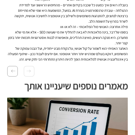
בטבלה רואים איך כמעט כל שכבה בקידום אתרים – מהחיפוש הראשוני ועד למדידת
ההצלחה – עוברת טרנספורמציה בעזרת AI. בפועל, המשמעות היא שמי שלא מתייחס
ברצינות לנתונים, להתנהגות משתמשים ולשילוב בין אוטומציה לחשיבה אנושית, יתקשה
לשרוד במרוץ על תשומת הלב.
מילה אחרונה: האנושי מול המלאכותי – זה לא או-או
בסופו של דבר, בינה מלאכותית לא באה להחליף את מי שעושה SEO – אלא את מי שלא
מתעדכן. היא מנקה רעשים, מאיצה תהליכים, ומאפשרת לבנות אסטרטגיות חכמות יותר בזמן
קצר יותר.
האתגר האמיתי הוא לשמור על קול אנושי, על נקודת מבט ייחודית, ועל הבנה עמוקה של
המשתמש, דווקא בעולם שמרגיש יותר ויותר אוטומטי. אם יודעים לעבוד נכון – שיתוף הפעולה
בין אינטליגנציה אנושית למלאכותית הופך להיות היתרון התחרותי הכי חזק שיש. זהו.
מאמרים נוספים שיעניינו אותך