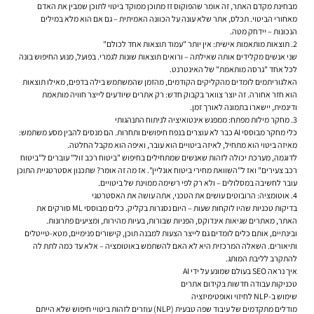
מבחינת מקדם האתר, זה אומר שהפוקוס זז מתוכן ממוקד ביטוי לתוכן שמבין את האדם
מאחורי הביטוי. תכלס, אתר שלא עונה על הכוונה האמיתית – גם אם הוא מלא במילים
הנכונות – יידחק מטה.
2. תוצאות מותאמות אישית: אין יותר "עמוד תוצאות אחד לכולם"
שני אנשים מקלידים אותה שאילתה – ורואים תוצאות שונות לגמרי. בפועל, מנוע החיפוש בונה
לכל אחד "גרסה מותאמת" של האינטרנט.
האלגוריתמים לומדים מהקליקים הקודמים, מהזמן שהמשתמש בילה בדפים, מאילו תוצאות
הוא חזר אחורה. זה יוצר צוואר בקבוק חדש: רק אתרים שיודעים לייצר חוויה מותאמת
ודינמית, יישארו בתמונה לאורך זמן.
3. מחקר מילות מפתח: ממפגש אינטואיציה לניתוח התנהגותי
כלי מחקר מבוססי AI כבר לא עוצרים בנפח חיפושים ותחרות. הם מנסים להבין מסע משתמש:
מאיזה ביטוי הוא מתחיל, לאיזה ביטויים הוא עובר, ואיפה הוא מקבל החלטה.
לדוגמה, מערכת יכולה לזהות שאנשים שמתחילים בחיפוש "ביטוח רכב זול" עוברים ל"ביטוח
רכב צעירים" ואז ל"השוואת מחירי ביטוח אונליין". אז מה זה אומר? שתכנון אסטרטגיית התוכן
עובר לחשיבה במסלולים – ולא רק לפי רשימה ממוינת של ביטויים.
4. אוטומציה: הרובוטים עושים את הטכני, אתה עושה את האסטרטגי
בדיקות טכניות שהיו לוקחות שעות – היום נסגרות בקליק. כלים מבוססי ML סורקים את
האתר, מאתרים שגיאות אינדוקס, הפניות שבורות, בעיות מהירות, ומציעים פתרונות.
ובינתיים, אותם כלים לומדים גם לייצר הצעות למבנה תוכן, קישורים פנימיים, מטא-טייטלים
ותיאורים. השאלה המרכזית היא לא האם להשתמש באוטומציה – אלא עד כמה לתת לה
להתקרב לליבת המותג.
איך נראה SEO בעולם שמונע על ידי AI
טכניקות עבודה חדשות בקידום אתרים
שימוש ב-NLP לחיזוי ואופטימיזציה
מודלים מתקדמים של עיבוד שפה טבעית (NLP) עוזרים לזהות ביטויי חיפוש שלא הייתם