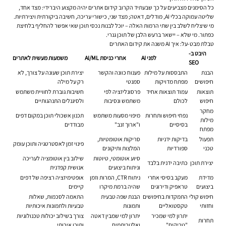
כל הסימנים מצביעים על כך שבעתיד הקרוב קידום אתרים יהיה מקצוע היברידי: מצד אחד,
שליטה עמוקה בכלי AI, מודלים, דאטה; מצד שני, כישורי עריכה, חשיבה ביקורתית ויצירתיות.
מי שיצליח לשלב בין שתי הרמות האלה – יוכל לבנות נכסי תוכן שאי אפשר להחליף בלחיצת
כפתור. מי שלא – יישאר ברעש הלבן של תוכן גנרי.
טבלת מבט-על: איך AI משנה את קידום האתרים
היבט ב-
לפני AI
אחרי כניסת AI/ML
משמעות מעשית לאתרים
SEO
הבנת
התבססות על מילות
פענוח כוונה והקשר
יצירת תוכן שעונה על צורך, לא
חיפושים
מפתח מדויקות
סמנטי
רק על מילה
תוצאות
עמוד תוצאות אחיד
פרסונליזציה לפי
חשיבות גוברת לחוויית משתמש
חיפוש
לכולם
משתמש ונסיבות
ולסיגנלים התנהגותיים
מחקר
נפחי חיפוש ותחרות
מיפוי מסעות משתמש
תכנון אשכולי תוכן במקום דפים
מילות
בסיסיים
ו"ארוך זנב"
מבודדים
מפתח
תפעול
בדיקות ידניות
סריקות אוטומטיות,
פינוי זמן לאסטרטגיה ותוכן עומק
טכני
ספורדיות
המלצות ותיקונים
סיוע אוטומטי, טיוטות
שילוב בין אוטומציה לעריכה
יצירת תוכן
כתיבה ידנית בלבד
וניתוח ביצועים
אנושית קפדנית
מדידת
מעקב בסיסי אחרי
ניתוח CTR, המרות וזמן
אופטימיזציה רציפה של דפים
ביצועים
טראפיק ודירוגים
שהיה ברמת מיקרו
קיימים
חיפוש קולי
התמקדות בחיפושים
הבנת שפה טבעית
התאמה לסכמות, שאלות
וחזותי
טקסטואליים
ותמונות
טבעיות ולתמונות איכותיות
יתרון למי שמכיר
יתרון למי שמבין דאטה
צורך בשילוב יכולות טכנולוגיות
תחרות
"טריקים"
ואלגוריתמים
ותוכן איכותי