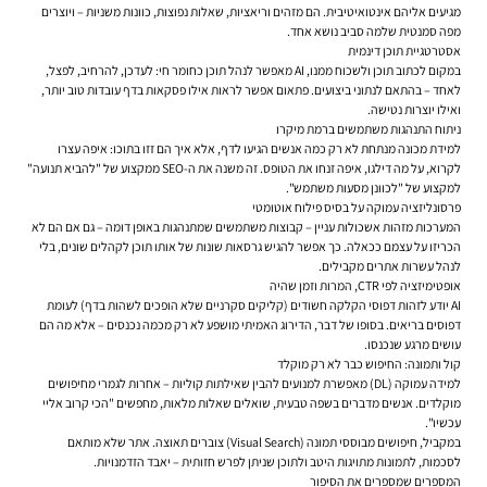
מגיעים אליהם אינטואיטיבית. הם מזהים וריאציות, שאלות נפוצות, כוונות משניות – ויוצרים
מפה סמנטית שלמה סביב נושא אחד.
אסטרטגיית תוכן דינמית
במקום לכתוב תוכן ולשכוח ממנו, AI מאפשר לנהל תוכן כחומר חי: לעדכן, להרחיב, לפצל,
לאחד – בהתאם לנתוני ביצועים. פתאום אפשר לראות אילו פסקאות בדף עובדות טוב יותר,
ואילו יוצרות נטישה.
ניתוח התנהגות משתמשים ברמת מיקרו
למידת מכונה מנתחת לא רק כמה אנשים הגיעו לדף, אלא איך הם זזו בתוכו: איפה עצרו
לקרוא, על מה דילגו, איפה זנחו את הטופס. זה משנה את ה-SEO ממקצוע של "להביא תנועה"
למקצוע של "לכוונן מסעות משתמש".
פרסונליזציה עמוקה על בסיס פילוח אוטומטי
המערכות מזהות אשכולות עניין – קבוצות משתמשים שמתנהגות באופן דומה – גם אם הם לא
הכריזו על עצמם ככאלה. כך אפשר להגיש גרסאות שונות של אותו תוכן לקהלים שונים, בלי
לנהל עשרות אתרים מקבילים.
אופטימיזציה לפי CTR, המרות וזמן שהיה
AI יודע לזהות דפוסי הקלקה חשודים (קליקים סקרניים שלא הופכים לשהות בדף) לעומת
דפוסים בריאים. בסופו של דבר, הדירוג האמיתי מושפע לא רק מכמה נכנסים – אלא מה הם
עושים מרגע שנכנסו.
קול ותמונה: החיפוש כבר לא רק מוקלד
למידה עמוקה (DL) מאפשרת למנועים להבין שאילתות קוליות – אחרות לגמרי מחיפושים
מוקלדים. אנשים מדברים בשפה טבעית, שואלים שאלות מלאות, מחפשים "הכי קרוב אליי
עכשיו".
במקביל, חיפושים מבוססי תמונה (Visual Search) צוברים תאוצה. אתר שלא מותאם
לסכמות, לתמונות מתויגות היטב ולתוכן שניתן לפרש חזותית – יאבד הזדמנויות.
המספרים שמספרים את הסיפור