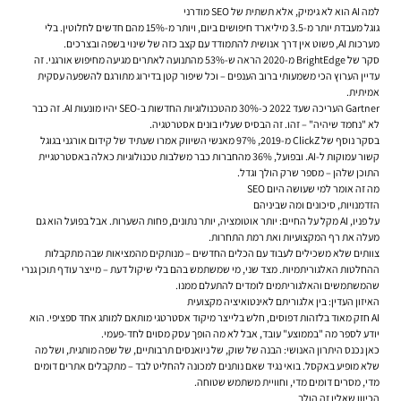
למה AI הוא לא גימיק, אלא תשתית של SEO מודרני
גוגל מעבדת יותר מ-3.5 מיליארד חיפושים ביום, ויותר מ-15% מהם חדשים לחלוטין. בלי
מערכות AI, פשוט אין דרך אנושית להתמודד עם קצב כזה של שינוי בשפה ובצרכים.
סקר של BrightEdge מ-2020 הראה ש-53% מהתנועה לאתרים מגיעה מחיפוש אורגני. זה
עדיין הערוץ הכי משמעותי ברוב הענפים – וכל שיפור קטן בדירוג מתורגם להשפעה עסקית
אמיתית.
Gartner העריכה שעד 2022 כ-30% מהטכנולוגיות החדשות ב-SEO יהיו מונעות AI. זה כבר
לא "נחמד שיהיה" – זהו. זה הבסיס שעליו בונים אסטרטגיה.
בסקר נוסף של ClickZ מ-2019, 97% מאנשי השיווק אמרו שעתיד של
קידום אורגני בגוגל
קשור עמוקות ל-AI. ובפועל, 36% מהחברות כבר משלבות טכנולוגיות כאלה באסטרטגיית
התוכן שלהן – מספר שרק הולך וגדל.
מה זה אומר למי שעושה היום SEO
הזדמנויות, סיכונים ומה שביניהם
על פניו, AI מקל על החיים: יותר אוטומציה, יותר נתונים, פחות השערות. אבל בפועל הוא גם
מעלה את רף המקצועיות ואת רמת התחרות.
צוותים שלא משכילים לעבוד עם הכלים החדשים – מנותקים מהמציאות שבה מתקבלות
ההחלטות האלגוריתמיות. מצד שני, מי שמשתמש בהם בלי שיקול דעת – מייצר עודף תוכן גנרי
שהמשתמשים והאלגוריתמים לומדים להתעלם ממנו.
האיזון העדין: בין אלגוריתם לאינטואיציה מקצועית
AI חזק מאוד בלזהות דפוסים, חלש בלייצר מיקוד אסטרטגי מותאם למותג אחד ספציפי. הוא
יודע לספר מה "בממוצע" עובד, אבל לא מה הופך עסק מסוים לחד-פעמי.
כאן נכנס היתרון האנושי: הבנה של שוק, של ניואנסים תרבותיים, של שפה מותגית, ושל מה
שלא מופיע באקסל. בואי נגיד שאם נותנים למכונה להחליט לבד – מתקבלים אתרים דומים
מדי, מסרים דומים מדי, וחוויית משתמש שטוחה.
הכיוון שאליו זה הולך