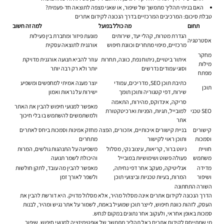
האם בניתי תהליך מתמשך של שיפור, או שאני מצפה לתוצאה חד-פעמית?
טבלת סיכום: המרכיבים המרכזיים בדרך הנכונה לקידום אתרים
תחום
מה כולל בפועל
למה זה חשוב
הגדרת מטרות, קהלי יעד, שירותים
מונעת פיזור ומחברת בין פעילות
אסטרטגיה
מרכזיים, מיפוי מתחרים וכוונת חיפוש
אורגנית לתוצאה עסקית
מחקר
איתור ביטויים, ניתוח נפח, כוונה, תחרות
עוזר להביא תנועה אורגנית מדויקת
מילות
וסוגי עמודים נדרשים
יותר ולא רק רבה יותר
מפתח
כתיבת תוכן SEO, מדריכים, עמודי
יוצר מענה אמיתי למחפשים ומשפיע
תוכן
שירות, דפי קטגוריה ותוכן תומך
ישירות על נראות ואמון
סריקה, אינדוקס, מהירות, התאמה
מאפשר למנועי חיפוש להבין את האתר
SEO טכני
למובייל, תגיות, הפניות וארכיטקטורת
ולמשתמשים להשתמש בו בלי חיכוך
אתר
קישורים
בניית קישורים איכותיים, אזכורים, הפצה
מחזק אמינות וסמכות ביחס לאתרים
וסמכות
ותוכן ראוי לקישור
מתחרים
חוויית
ניווט ברור, קריאות, עיצוב נקי, מסלול
משפיעה על התנהגות גולשים, המרות
משתמש
פעולה פשוט ושימושיות במובייל
והיכולת לשמר תנועה
מדידה
אנליטיקה, מעקב אחר דפי נחיתה,
מאפשר להבין מה עובד, לתקן חולשות
ושיפור
המרות, בעיות טכניות וביצועי תוכן
ולשפר לאורך זמן
השורה התחתונה
הדרך הנכונה לקידום אתרים אינה מסלול מהיר, אלא מסלול מדויק. היא דורשת להבין את
העסק, לזהות כוונת חיפוש, לייצר תוכן שמועיל באמת, לשמור על אתר נגיש ומהיר, לבנות
סמכות באופן אחראי, ולעקוב אחר נתונים במקום לנחש.
מי שמתייחס לקידום אתרים כאל תהליך מתמשך של אופטימיזציה למנועי חיפוש, שיפור