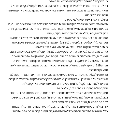
בין הצורך של המשתמש לבין איכות הביצוע של האתר.
במילים אחרות, אתר יכול להכיל תוכן טוב, אבל אם הוא איטי, מבולגן או לא קריא במובייל —
הוא יתקשה להתקדם. מנגד, אתר מהיר ומסודר בלי אסטרטגיית תוכן נכונה יישאר עם תשתית
טובה אבל בלי ביקוש.
השלב הראשון: אסטרטגיה לפני טקטיקה
הטעות הנפוצה ביותר בתהליכי קידום אתרים היא להתחיל בכלים לפני שמגדירים כיוון. בעלי
עסקים רבים שואלים באילו מילות מפתח לבחור, כמה מאמרים צריך לכתוב או כמה קישורים
צריך להשיג, כשעוד לא הוגדרה המטרה העסקית עצמה.
אסטרטגיית קידום אתרים טובה שואלת תחילה שאלות אחרות: מה רוצים להשיג מהתנועה
האורגנית? לידים? מכירות? פניות טלפוניות? חיזוק מותג? אילו מוצרים או שירותים באמת
רווחיים לעסק? מי קהל היעד, ואילו שאלות הוא שואל לפני רכישה?
כאן גם נכנס ההבדל בין סוגי אתרים. עסק מקומי, למשל, ייטה להתמקד בביטויים עם כוונה
גיאוגרפית, בנראות במפות ובאמינות מקומית. לעומת זאת, חנות מקוונת עם מאות מוצרים
תצטרך לחשוב על ארכיטקטורת קטגוריות, מסננים, דפי מוצר, תוכן תומך ושיעור המרה.
חברת B2B תתמקד לעתים בתהליכי חיפוש ארוכים יותר, בתוכן מקצועי ובבניית אמון לאורך
מסע לקוח מורכב.
הדוגמה של Moz, שהוזכרה גם במקור, ממחישה את העיקרון הזה היטב. הצמיחה שלה לא
נשענה רק על “יותר תוכן”, אלא על תוכן שנבנה סביב צורך ברור של קהל שרצה להבין קידום
אתרים, ללמוד לבד ולקבל כלים פרקטיים. זו הייתה אסטרטגיה, לא רק פעילות.
מחקר מילות מפתח: לא לחפש נפח, אלא כוונה
מחקר מילות מפתח הוא אחד השלבים המוכרים ביותר בתחום, אבל גם אחד המובנים פחות.
בפועל, המטרה אינה “למצוא מילים עם הרבה חיפושים”, אלא להבין איך אנשים מחפשים,
למה הם מתכוונים, ואיזה סוג עמוד צריך לענות להם.
יש הבדל גדול בין מי שמחפש מונח כללי לבין מי שמקליד ביטוי מפורט יותר. מילות מפתח
כלליות עשויות להיראות מפתות בגלל נפח החיפוש, אך לעתים קרובות הכוונה מאחוריהן