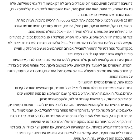
לחשיבה רחבה על חוויה. מנועי חיפוש בודקים היום לא רק אם עמוד רלוונטי לשאילתה, אלא
גם אם האתר עובד היטב. האם הוא נטען מהר, האם הוא מותאם לנייד, האם קל להתמצא בו,
והאם המבנה שלו מאפשר סריקה והבנה.
זהו לב ה-SEO הטכני: טיפול במפת אתר, קבצי robots, היררכיית כתובות, תגיות כותרת
ותיאור, קנוניקל, שגיאות סריקה, תוכן כפול, הפניות, יציבות עמודים, נתונים מובנים ושורה
ארוכה של פרטים שמשתמש רגיל לא תמיד רואה — אבל בהחלט מושפע מהם.
לצד זה עומדת חוויית המשתמש. אתר איטי, תפריט מבולבל, גופנים קטנים במובייל, כפתורים
שקשה ללחוץ עליהם או מסלול רכישה מסורבל — כל אלה פוגעים גם בגולש וגם בתוצאות. לא
במקרה גוגל שמה דגש על התאמה למובייל. אם רוב המשתמשים מגיעים מהטלפון, חוויית
מובייל לקויה אינה “בעיה קטנה”. היא בעיית יסוד.
אמזון היא דוגמה קלאסית לארגון שלא מפסיק ללטש את השילוב בין טכנולוגיה, שימושיות
והמרה. השיפורים שם לא נועדו רק לנראות, אלא לצמצום חיכוך. ככל שפחות מכשולים בדרך,
כך יותר משתמשים משלימים פעולה — וזה משפיע גם על התנהגות, גם על ביצועים עסקיים וגם
על עוצמת המותג.
מבנה אתר, קישורים פנימיים והיגיון ניווט
אחד הנושאים שפחות זוכים לתשומת לב אצל בעלי אתרים, אך משפיעים מאוד על קידום
אתרים בגוגל, הוא מבנה האתר. אתר טוב בנוי כך שגם המשתמש וגם מנוע החיפוש יבינו
במהירות מה חשוב, איך נושאים קשורים זה לזה, ולאן ממשיכים מכאן.
קישורים פנימיים הם חלק מהותי מהסיפור הזה. הם לא רק עוזרים להעביר סמכות בין עמודים,
אלא גם מייצרים הקשר. מדריך על מחקר מילות מפתח צריך להוביל באופן טבעי לעמוד על
כתיבת תוכן SEO, ומשם אולי לעמוד על אופטימיזציה לעמודים או על SEO טכני. כך נבנית גם
חוויית קריאה טובה יותר וגם הבנה עמוקה יותר של האתר מצד מנועי החיפוש.
באתרי מסחר זה בולט במיוחד. אם הקטגוריות לא ברורות, אם הסינון יוצר כפילויות, ואם דפי
המוצר דלים או מנותקים, יהיה קשה מאוד להשיג תנועה אורגנית איכותית. בקידום אתרי
מסחר, מבנה הוא לא פריט עזר. הוא תשתית.