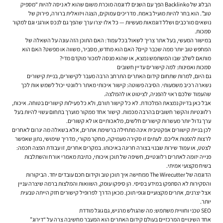
הבלוג של Backlinko הפך עם השנים לדוגמה מוכרת משום שהוא לא ניסה להיות “מספיק
טוב”. הוא בחר להיות מועיל באמת. מדריכים עמוקים, הצגה ויזואלית ברורה, פירוק של
נושאים מורכבים ושלל דוגמאות מעשיות — כל אלו יצרו ערך שהפך גם לנכס אורגני וגם למקור
סמכות.
במישור המעשי, בעל אתר צריך לשאול בכל עמוד: האם התוכן הזה עונה על השאלה של
המחפש טוב יותר ממה שכבר קיים? האם הוא מחדש, מסביר, משווה או מפשט? האם הוא
מותאם לשלב שבו המשתמש נמצא, או שהוא מנסה למכור מוקדם מדי?
סמכות ואמינות: למה קישורים עדיין חשובים
גם היום, למרות שתחום קידום האתרים התרחב הרבה מעבר לקישורים, בניית קישורים
נשארה רכיב משמעותי. הסיבה פשוטה: קישור איכותי מאתר רלוונטי יכול לשמש אות לכך
שהעמוד שלכם ראוי להפניה, לציטוט או להמלצה.
אבל כאן בדיוק נמצאת המלכודת. לא כל קישור תורם, ולא כל פעילות קישורים בטוחה. איכות,
רלוונטיות והקשר חשובים בהרבה מכמות. קישור אחד ממקור מוערך בתחום עשוי להיות בעל
ערך גדול יותר מעשרות קישורים חלשים, מלאכותיים או לא קשורים.
לכן בניית קישורים אפקטיבית אינה מתחילה ברשימת אתרים, אלא בשאלה מה יגרום לאחרים
לרצות להפנות אליכם. לעתים זו סקירה מעמיקה, מחקר מקורי, מדריך שימושי, נתון שאפשר
לצטט, או עמוד שירות שבנוי בצורה חריגה באיכותו. במקרים אחרים, זו עבודת הפצה חכמה:
פנייה יזומה לאתרים רלוונטיים, חשיפה של תוכן איכותי, כתיבת מאמרי אורח והשתלבות
בשיח מקצועי אמיתי.
הדוגמה של The Wirecutter ממחישה איך תוכן טוב וקידום חכם עובדים יחד. הביקורות
והסקירות לא הסתפקו במידע בסיסי. הן סיפקו עומק, השוואות והמלצות ברמה שיצרה עניין
אצל יצרנים, אתרים מקצועיים וגופי תוכן. מכאן הדרך לפרופיל קישורים חזק הייתה טבעית
יותר.
SEO טכני וחוויית משתמש: מה שהגולש מרגיש, גם גוגל מודדת
אחד השינויים המרכזיים בעולם קידום האתרים הוא המעבר מחשיבה צרה על “דירוג”