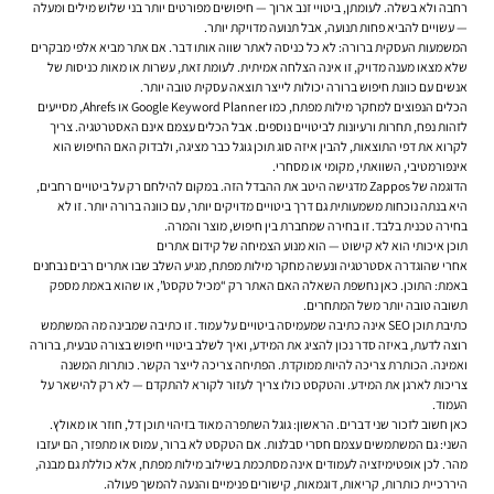
רחבה ולא בשלה. לעומתן, ביטויי זנב ארוך — חיפושים מפורטים יותר בני שלוש מילים ומעלה
— עשויים להביא פחות תנועה, אבל תנועה מדויקת יותר.
המשמעות העסקית ברורה: לא כל כניסה לאתר שווה אותו דבר. אם אתר מביא אלפי מבקרים
שלא מצאו מענה מדויק, זו אינה הצלחה אמיתית. לעומת זאת, עשרות או מאות כניסות של
אנשים עם כוונת חיפוש ברורה יכולות לייצר תוצאה עסקית טובה יותר.
הכלים הנפוצים למחקר מילות מפתח, כמו Google Keyword Planner או Ahrefs, מסייעים
לזהות נפח, תחרות ורעיונות לביטויים נוספים. אבל הכלים עצמם אינם האסטרטגיה. צריך
לקרוא את דפי התוצאות, להבין איזה סוג תוכן גוגל כבר מציגה, ולבדוק האם החיפוש הוא
אינפורמטיבי, השוואתי, מקומי או מסחרי.
הדוגמה של Zappos מדגישה היטב את ההבדל הזה. במקום להילחם רק על ביטויים רחבים,
היא בנתה נוכחות משמעותית גם דרך ביטויים מדויקים יותר, עם כוונה ברורה יותר. זו לא
בחירה טכנית בלבד. זו בחירה שמחברת בין חיפוש, מוצר והמרה.
תוכן איכותי הוא לא קישוט — הוא מנוע הצמיחה של קידום אתרים
אחרי שהוגדרה אסטרטגיה ונעשה מחקר מילות מפתח, מגיע השלב שבו אתרים רבים נבחנים
באמת: התוכן. כאן נחשפת השאלה האם האתר רק “מכיל טקסט”, או שהוא באמת מספק
תשובה טובה יותר משל המתחרים.
כתיבת תוכן SEO אינה כתיבה שמעמיסה ביטויים על עמוד. זו כתיבה שמבינה מה המשתמש
רוצה לדעת, באיזה סדר נכון להציג את המידע, ואיך לשלב ביטויי חיפוש בצורה טבעית, ברורה
ואמינה. הכותרת צריכה להיות ממוקדת. הפתיחה צריכה לייצר הקשר. כותרות המשנה
צריכות לארגן את המידע. והטקסט כולו צריך לעזור לקורא להתקדם — לא רק להישאר על
העמוד.
כאן חשוב לזכור שני דברים. הראשון: גוגל השתפרה מאוד בזיהוי תוכן דל, חוזר או מאולץ.
השני: גם המשתמשים עצמם חסרי סבלנות. אם הטקסט לא ברור, עמוס או מתפזר, הם יעזבו
מהר. לכן אופטימיזציה לעמודים אינה מסתכמת בשילוב מילות מפתח, אלא כוללת גם מבנה,
היררכיית כותרות, קריאות, דוגמאות, קישורים פנימיים והנעה להמשך פעולה.