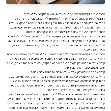
הדרך הנכונה לקידום אתרים: כך בונים נוכחות אורגנית חזקה בגוגל לאורך זמן
רוב בעלי האתרים לא נופלים בגלל רעיון חלש או מוצר לא טוב. הם נופלים הרבה קודם —
בשלב שבו הלקוחות פשוט לא מוצאים אותם. הנתון שמופיע שוב ושוב בשיח המקצועי, ולפיו
רק שיעור זעום מהגולשים עובר לעמוד השני של תוצאות החיפוש, ממחיש את הבעיה היטב:
מבחינת נראות, הפער בין עמוד ראשון לעמוד שני הוא לא קוסמטי. הוא עסקי.
זו בדיוק הנקודה שבה
קידום אתרים
הופך משאלה כללית על “להופיע בגוגל” לתהליך ניהולי
שלם. לא טריק, לא אוסף קיצורי דרך, ולא משחק של מילות מפתח בלבד — אלא מערכת של
החלטות שמחברת בין אסטרטגיה, תוכן, מבנה אתר, טכנולוגיה, חוויית משתמש, סמכות,
מדידה ושיפור עקבי.
הדרך הנכונה לקידום אתרים מתחילה בהבנה פשוטה: גוגל לא מדרגת רק עמודים. היא מנסה
להעריך עד כמה אתר עונה טוב על צורך אמיתי של מחפש, ועד כמה אפשר לסמוך עליו. לכן
קידום אורגני טוב לא עוסק רק במה בעל האתר רוצה לקדם, אלא גם במה הגולש צריך, באיזה
שלב הוא נמצא, ואיך האתר פוגש אותו.
קידום אתרים הוא לא ערוץ אחד — אלא שילוב של כמה שכבות עבודה
כדי להבין איך קידום אתרים עובד, צריך קודם להבחין בין כמה תחומים שלעתים מתערבבים
בשיח. קידום אורגני הוא העבודה שנועדה לשפר נראות בתוצאות הלא ממומנות של מנועי
חיפוש. בניגוד לקידום ממומן, שבו משלמים עבור חשיפה מיידית יחסית, כאן בונים נכס לטווח
ארוך. זהו תהליך איטי יותר, אך בדרך כלל גם יציב יותר.
בתוך העולם הזה יש כמה שכבות ברורות. SEO טכני עוסק ביכולת של מנועי החיפוש לסרוק,
להבין ולאנדקס את האתר. SEO תוכני מתמקד בהתאמה בין כוונת החיפוש לבין התוכן בפועל.
קידום מקומי רלוונטי לעסקים שתלויים באזור גיאוגרפי מסוים. קידום אתרי מסחר נשען גם על
אופטימיזציה לדפי קטגוריה, דפי מוצר ומסלולי המרה. כל אלו יושבים על אותו יסוד: התאמה