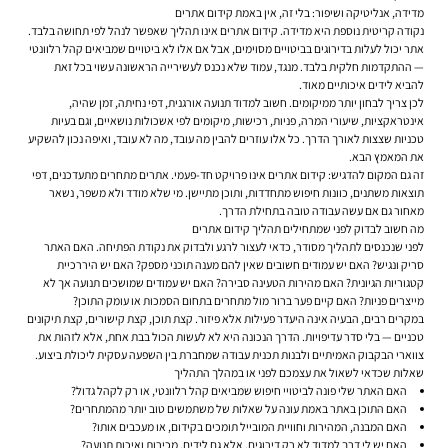
מדידה, אנליטיקה ושיפור: בלי זה, אין באמת קידום אתרים
נקודה קריטית נוספת היא מדידה. קידום אתרים אינו תהליך שאפשר לנהל לפי תחושה בלבד.
אתר יכול לעלות בדירוגים בביטויים מסוימים, אבל אם אלו לא ביטויים שמביאים קהל רלוונטי
— ההתקדמות חלקית בלבד. מנגד, עמוד שלא נכנס לעשירייה הראשונה עשוי בכל זאת
להביא לידים איכותיים מאוד.
לכן צריך לבחון יותר ממיקומים. חשוב למדוד תנועה אורגנית, דפי נחיתה, זמן שהיה,
אינטראקציות, שיעורי המרה, פניות, רכישות, מיקומים לפי אשכולות נושאיים, וגם בעיות
טכניות שצצות לאורך הדרך. כל אלו עוזרים להבין מה עובד, מה לא עובד, ואיפה נכון להשקיע
את המאמץ הבא.
זה גם המקום להדגיש: קידום אתרים אינו פרויקט חד-פעמי. אתרים מתחרים מתעדכנים, דפי
תוצאות משתנים, כוונות חיפוש מתחדדות, ותוכן מתיישן. מי שלא מודד ולא משפר, נשאר
מאחור גם אם עשה עבודה טובה בתחילת הדרך.
מה חשוב לבדוק לפני שמתחילים תהליך קידום אתרים
לפני שנכנסים לתהליך מסודר, כדאי לעצור לרגע ולבדוק את נקודת הפתיחה. האם האתר
סריק ונגיש? האם יש עמודים חשובים שאין להם מענה תוכני מספק? האם יש היררכיית
קטגוריות הגיונית? האם מהירות הטעינה סבירה? האם יש עמודים שמושכים תנועה אך לא
מייצרים פניות? האם קיים פער ברור מול מתחרים בתחום הסמכות או עומק התוכן?
במקרים רבים, הבעיה אינה היעדר פעילות אלא פיזור. קצת תוכן, קצת קישורים, קצת תיקונים
טכניים — בלי סדר עדיפויות. הדרך הנכונה היא לא לעשות הכול בבת אחת, אלא לזהות את
צווארי הבקבוק האמיתיים ולבנות תכנית עבודה שמחברת בין השפעה עסקית ליכולת ביצוע.
שאלות שכדאי לשאול את עצמכם לפני או במהלך התהליך
האם האתר שלי פונה לביטויי חיפוש שמביאים קהל רלוונטי, או רק לקהל גדול?
האם התוכן באתר באמת עונה על שאלות של משתמשים טוב יותר מהמתחרים?
האם המבנה, המהירות וחוויית המובייל תומכים בקידום, או מעכבים אותו?
האם יש לי דרך למדוד לא רק דירוגים, אלא גם לידים, מכירות ואיכות תנועה?