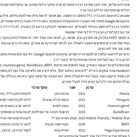
ובתרחיש שלישי, אתר תוכן שמייצר הרבה מאמרים סביב מחקר מילות מפתח, אך בפועל מפרסם טקסטים
הכלים שבאמת עוזרים להבין מה קרה
Search Console הוא בדרך כלל התחנה הראשונה. שם אפשר לראות אילו שאילתות נחלשו, אילו עמודים איבדו חשיפות, איפה הייתה ירידה בקליקים, והאם יש סימנים לבעיות אינדוקס או מובייל.
Google Analytics מוסיף את השכבה ההתנהגותית והעסקית: האם הירידה פגעה בדפים שממירים, האם זמן השהייה השתנה, האם שיעור הנטישה בדפים מסוימים חריג, והאם ערוצי תנועה אחרים פיצו על החולשה האורגנית.
החיבור בין הכלים חשוב במיוחד למנהלים. הוא מאפשר להבחין בין רעש לבין תבנית. לא כל ירידה ה
איך נערכים לעדכון הבא בלי לרדוף אחרי שמועות
אי אפשר לחזות במדויק את העדכון הבא. אפשר, כן, לבנות אתר עמיד יותר. זה מתחיל בתוכן מקורי ושימושי, ממשיך במבנה ברור, UX טוב, קישורים פנימיים חזק
בעלי אתרים רבים מחפשים תשובה לשאלה
איך לבחור חברת קידום אתרים
מגיב טוב יותר לעדכונים.
כדאי גם להישאר מחוברים למקורות הרשמיים. Google Search Central, יחד עם התבטאויות פומביות של ג’ון מולר ודני סאליבן, נותנים לרוב תמונה אמינה יותר מהדיונים הלחוצים ברשתות החברתיות. בשטח, הנתונים של האתר שלכם תמיד חשובים יותר מהיסטריה קולקטיבית.
הכיוון ברור: גוגל מעדיפה איכות אמיתית על פני קיצורי דרך
אם מסתכלים על העשור האחרון, קשה לפספס את הדפוס. Panda, Penguin, Hummingbird, RankBrain, BERT ועדכוני חוויית עמוד — כולם, בדרכים שונות, דוחפים לאותו כיוון: אתרים מועילים יותר, ברורים יותר, אמינים יותר ונוחים יותר.
המשמעות עבור עסקים היא לא “להתאהב באלגוריתם”, אלא להבין את הלוגיקה שלו. גוגל לא מחפשת
לכן
שיפור מיקום האתר בגוגל
הוא לא פעולה אחת. הוא תוצאה של שיפור עקבי באיכות הכוללת של ה
טבלת סיכום: מה כל גל עדכונים חידד לבעלי אתרים
עדכון
שנה
מוקד מרכזי
Panda
2011
איכות תוכן
להפחית תוכן דליל, כפול
Penguin
2012
קישורים לא טבעיים
להתרחק מקישורי ספאם ו
Hummingbird
2013
כוונת חיפוש
לכתוב סביב נושאים ושא
RankBrain
2015
פרשנות חכמה של שאילתות
לבנות עמודים שמספקים
Mobile-friendly / Mobile-first
2015–2018
חוויית מובייל
להבטיח שהגרסה הניידת
BERT
2019
הבנת שפה טבעית
להעדיף כתיבה אנושית,
Page Experience
2021
חוויית עמוד
לשפר מהירות, יציבות, 
5 שאלות שכדאי לכל בעל אתר לשאול את עצמו עכשיו