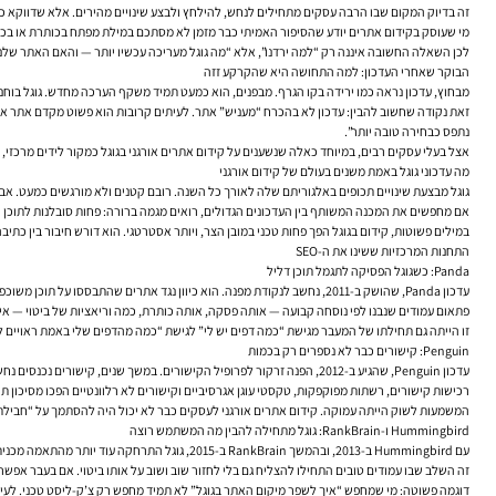
זה בדיוק המקום שבו הרבה עסקים מתחילים לנחש, להילחץ ולבצע שינויים מהירים. אלא שדווקא כאן 
מי שעוסק ב
קידום אתרים
יודע שהסיפור האמיתי כבר מזמן לא מסתכם במילת מפתח בכותרת או בכמה
לכן השאלה החשובה איננה רק “למה ירדנו”, אלא “מה גוגל מעריכה עכשיו יותר — והאם האתר שלנו
הבוקר שאחרי העדכון: למה התחושה היא שהקרקע זזה
מבחוץ, עדכון נראה כמו ירידה בקו הגרף. מבפנים, הוא כמעט תמיד משקף הערכה מחדש. גוגל בוחנת ש
זאת נקודה שחשוב להבין: עדכון לא בהכרח “מעניש” אתר. לעיתים קרובות הוא פשוט מקדם אתר אחר,
נתפס כבחירה טובה יותר”.
אצל בעלי עסקים רבים, במיוחד כאלה שנשענים על
קידום אתרים אורגני בגוגל
כמקור לידים מרכזי, 
מה עדכוני גוגל באמת משנים בעולם של קידום אורגני
גוגל מבצעת שינויים תכופים באלגוריתם שלה לאורך כל השנה. רובם קטנים ולא מורגשים כמעט. אבל
אם מחפשים את המכנה המשותף בין העדכונים הגדולים, רואים מגמה ברורה: פחות סובלנות לתוכן רד
במילים פשוטות,
קידום בגוגל
הפך פחות טכני במובן הצר, ויותר אסטרטגי. הוא דורש חיבור בין כתיבה
התחנות המרכזיות ששינו את ה-SEO
Panda: כשגוגל הפסיקה לתגמל תוכן דליל
עדכון Panda, שהושק ב-2011, נחשב לנקודת מפנה. הוא כיוון נגד אתרים שהתבססו על תוכן משוכפל, שטחי או כזה שנועד “לתפוס חיפוש” בלי לספק תשובה אמיתית.
פתאום עמודים שנבנו לפי נוסחה קבועה — אותה פסקה, אותה כותרת, כמה וריאציות של ביטוי — איבד
זו הייתה גם תחילתו של המעבר מגישת “כמה דפים יש לי” לגישת “כמה מהדפים שלי באמת ראויים ל
Penguin: קישורים כבר לא נספרים רק בכמות
עדכון Penguin, שהגיע ב-2012, הפנה זרקור לפרופיל הקישורים. במשך שנים, קישורים נכנסים נחשבו למנוע מרכזי של דירוגים בגוגל. אבל אז גוגל החלה להבחין טוב יותר בין המלצה אמיתית לבין מניפולציה.
רכישות קישורים, רשתות מפוקפקות, טקסטי עוגן אגרסיביים וקישורים לא רלוונטיים הפכו מסיכון 
המשמעות לשוק הייתה עמוקה.
קידום אתרים אורגני לעסקים
כבר לא יכול היה להסתמך על “חבילת
Hummingbird ו-RankBrain: גוגל מתחילה להבין מה המשתמש רוצה
עם Hummingbird ב-2013, ובהמשך RankBrain ב-2015, גוגל התרחקה עוד יותר מהתאמה מכנית בין מילים. היא ניסתה להבין כוונה, הקשר ומשמעות.
זה השלב שבו עמודים טובים התחילו להצליח גם בלי לחזור שוב ושוב על אותו ביטוי. אם בעבר אפ
דוגמה פשוטה: מי שמחפש “איך לשפר מיקום האתר בגוגל” לא תמיד מחפש רק צ’ק-ליסט טכני. לעיתים