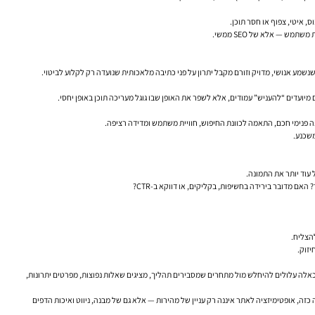
ש — אלא של SEO ממשי.
נה פנימי חכם, התאמה לכוונת החיפוש, חוויית משתמש ומדידה רציפה.
משכנע.
עוד יותר את התמונה.
ם מדובר בירידה בחשיפות, בקליקים, או דווקא ב-CTR?
להצליח.
יזוק.
ם כאלה עלולים להיחלש מול מתחרים שמסבירים תהליך, מציגים שאלות נפוצות, מפרטים יתרונות,
 כזה,
אופטימיזציה לאתר
איננה רק עניין של מהירות — אלא גם של מבנה, ניווט ואיכות הדפים