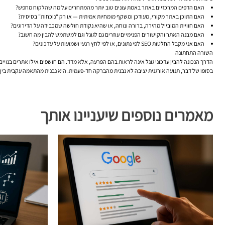
האם הדפים המרכזיים באתר באמת עונים טוב יותר מהמתחרים על מה שהלקוח מחפש?
האם התוכן באתר מקורי, מעודכן ומשקף מומחיות אמיתית — או רק “נוכחות” בסיסית?
האם חוויית המובייל מהירה, ברורה ונוחה, או שהיא נקודת חולשה שמכבידה על הדירוגים?
האם מבנה האתר והקישורים הפנימיים עוזרים גם לגוגל וגם למשתמש להבין מה חשוב?
האם אני מקבל החלטות SEO לפי נתונים, או לפי לחץ רגעי ושמועות על עדכונים?
השורה התחתונה
הדרך הנכונה להבין עדכוני גוגל אינה לראות בהם הפרעה, אלא מדד. הם חושפים אילו אתרים בנויים
בסופו של דבר,
תנועה אורגנית
יציבה לא נבנית מהברקה חד-פעמית. היא נבנית מהתאמה עקבית בין מה
מאמרים נוספים שיעניינו אותך