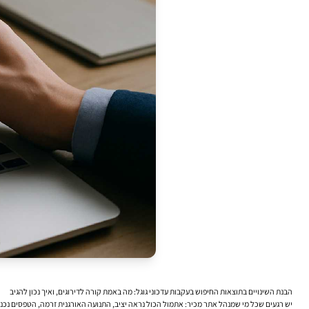
הבנת השינויים בתוצאות החיפוש בעקבות עדכוני גוגל: מה באמת קורה לדירוגים, ואיך נכון להגיב
יש רגעים שכל מי שמנהל אתר מכיר: אתמול הכול נראה יציב, התנועה האורגנית זרמה, הטפסים נכנסו, והקו בדוחות היה רגוע. ואז מגיע הבוקר שבו פותחים את Search Console ורו