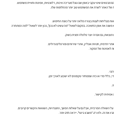
מבטאים שינוי עקבי באופן שבו גוגל מעריכה איכות, רלוונטיות, אמינות וחוויית משתמש.
ולת של האתר לשרת את המשתמש טוב יותר מהחלופות שלו.
צאות מצליחות לענות בצורה מלאה יותר על כוונת החיפוש.
א משנה את אופן החשיבה. במקום לשאול “מה עשינו לא נכון”, נכון יותר לשאול “למה המתחרה
תוצאות, גם אם זה יוצר טלטלה זמנית בשוק.
 תדמית, חנויות אונליין, אתרי שירותים ופורטלים גדולים.
ות לאמינות של המקור.
גני.
די, כללי מדי או כזה שממחזר טקסטים לא ישכנע לאורך זמן.
 אמיתית לקישור.
ת על השאלה המרכזית, אבל גם על שאלות המשך, התנגדויות, השוואות והקשרים קרובים.
 את זה, ולא רק “משבץ ביטוי”, ייראה חזק יותר.