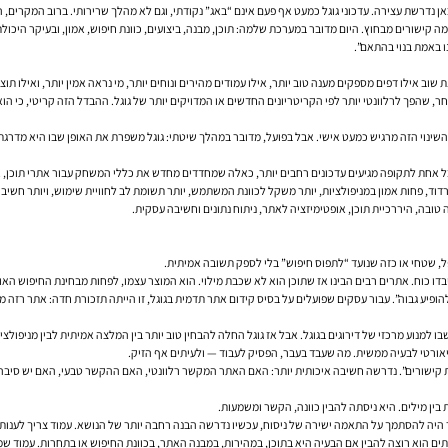
נדרשת עצירה. עדכוני גוגל כמעט אף פעם אינם “באג” נקודתי, וגם לא מהלך שרירותי. ברוב המקרים, הם 
 קישורים מבחוץ. היום מדובר במערכת שלמה: תוכן, מבנה, ביצועים, כוונת חיפוש, אמון, ובעיקר היכ
 באמת בנוי בהתאם”.
וב אילו דפים מספקים מענה טוב יותר, אילו עמודים מהירים ונוחים יותר, מי נראה אמין יותר, ואילו תו
 שהפך לרלוונטי יותר לפי הקריטריונים החדשים או המדויקים יותר של גוגל. ההבדל הזה קריטי, כי הו
השינוי הזה מרגיש כמעט אישי. אבל בפועל, מדובר במהלך שיטתי: גוגל משפרת את האופן שבו היא מדרגת 
 אחת לתקופה מגיעים עדכונים רחבים יותר, כאלה שמחדדים מחדש את כללי המשחק עבור אתרי תוכן, אתרי
וד, פחות אמון במניפולציות, יותר משקל לכוונת המשתמש, יותר תשומת לב לחוויית שימוש, ויותר חשיב
 טובה, היררכיית תוכן, אופטימיזציה לאתר, ניתוח נתונים וחשיבה עסקית.
ו כוח. אתרים רבים הבינו אז שתוכן הוא לא שכבת מילוי. הוא המוצר עצמו, לפחות מבחינת החיפוש האור
הופיע גבוה”. עבור עסקים שפועלים על בסיס
קידום אתר תדמית בגוגל
, זו הייתה תזכורת חדה: אתר רזה מ
תיאורטי לבעיה ממשית. מה שעבד בעבר, הפסיק לעבוד — ולעיתים אף הזיק.
 קישורים”. נדרשה חשיבה איכותית יותר: האם האתר המקשר רלוונטי, האם ההקשר טבעי, האם יש סיבה
שר היה להסתמך על התאמה ישירה של ניסוח, עכשיו נדרשה הבנה רחבה יותר של הנושא. עמוד צריך לענו
 הוא רוצה להבין אם הבעיה היא בתוכן, במהירות, במבנה האתר, בכוונת החיפוש או בתחרות. עמוד שמבין