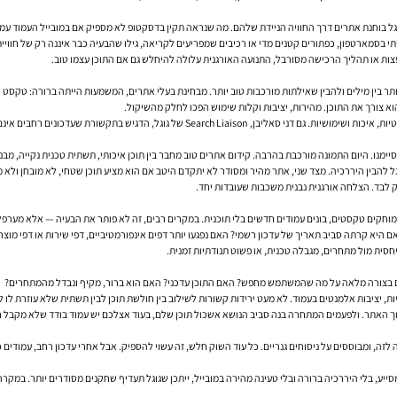
בסמארטפון, כפתורים קטנים מדי או רכיבים שמפריעים לקריאה, גילו שהבעיה כבר איננה רק של חוויית משתמ
ופצות או תהליך הרכישה מסורבל, התנועה האורגנית עלולה להיחלש גם אם התוכן עצמו טוב.
יועדים “להעניש” עמודים, אלא לשפר את האופן שבו גוגל מעריכה תוכן באופן יחסי.
סיימנו. היום התמונה מורכבת בהרבה.
קידום אתרים
טוב מחבר בין תוכן איכותי, תשתית טכנית נקייה, מב
 להבין היררכיה. מצד שני, אתר מהיר ומסודר לא יתקדם היטב אם הוא מציע תוכן שטחי, לא מובחן ולא 
ק לבד. הצלחה אורגנית נבנית משכבות שעובדות יחד.
מוחקים טקסטים, בונים עמודים חדשים בלי תוכנית. במקרים רבים, זה לא פותר את הבעיה — אלא מערפל 
א קרתה סביב תאריך של עדכון רשמי? האם נפגעו יותר דפים אינפורמטיביים, דפי שירות או דפי מוצר? הא
יחסית מול מתחרים, מגבלה טכנית, או פשוט תנודתיות זמנית.
ים בצורה מלאה על מה שהמשתמש מחפש? האם התוכן עדכני? האם הוא ברור, מקיף ונבדל מהמתחרים?
יות, יציבות אלמנטים בעמוד. לא מעט ירידות קשורות לשילוב בין חולשת תוכן לבין תשתית שלא עוזרת לו 
תוך האתר. ולפעמים המתחרה בנה סביב הנושא אשכול תוכן שלם, בעוד אצלכם יש עמוד בודד שלא מקבל ח
 לזה, ומבוססים על ניסוחים גנריים. כל עוד השוק חלש, זה עשוי להספיק. אבל אחרי עדכון רחב, עמודי
סייע, בלי היררכיה ברורה ובלי טעינה מהירה במובייל, ייתכן שגוגל תעדיף שחקנים מסודרים יותר. במקרה