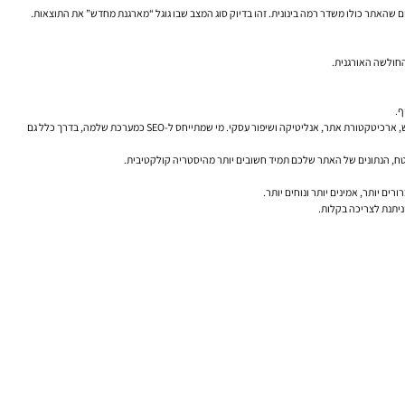
 שהאתר כולו משדר רמה בינונית. זהו בדיוק סוג המצב שבו גוגל “מארגנת מחדש” את התוצאות.
. אחת הדרכים הנכונות לבחון גורם מקצועי היא לשאול האם הוא מדבר רק על “קידום מיקומים”, או גם על איכות תוכן, כוונת חיפוש, ארכיטקטורת אתר, אנליטיקה ושיפור עסקי. מי שמתייחס ל-SEO כמערכת שלמה, בדרך כלל גם
ניתנת לצריכה בקלות.