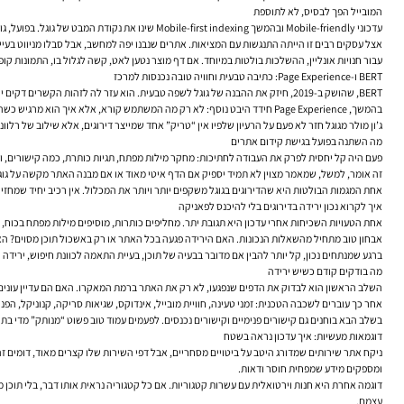
המובייל הפך לבסיס, לא לתוספת
עדכוני Mobile-friendly ובהמשך Mobile-first indexing שינו את נקודת המבט של גוגל. בפועל, גוגל בוחנת אתרים דרך החוויה הניידת שלהם. מה שנראה תקין בדסקטופ לא מספיק אם במובייל העמוד עמוס, איטי, צפוף או חסר תוכן.
אצל עסקים רבים זו הייתה התנגשות עם המציאות. אתרים שנבנו יפה למחשב, אבל סבלו מניווט בעייתי 
עבור חנויות אונליין, ההשלכות בולטות במיוחד. אם דף מוצר נטען לאט, קשה לגלול בו, התמונות ק
BERT ו-Page Experience: כתיבה טבעית וחוויה טובה נכנסות למרכז
BERT, שהושק ב-2019, חיזק את ההבנה של גוגל לשפה טבעית. הוא עזר לה לזהות הקשרים דקים יותר בין מילים ולהבין שאילתות מורכבות טוב יותר. מבחינת בעלי אתרים, המשמעות הייתה ברורה: טקסט שנשמע אנושי, מדויק וזורם מקבל יתרון על פני כתיבה מלאכותית שנועדה רק לקלוע לביטוי.
בהמשך, Page Experience חידד היבט נוסף: לא רק מה המשתמש קורא, אלא איך הוא מרגיש כשהוא צורך את התוכן. מהירות, יציבות וקלות שימוש הפכו לחלק מהשיקול.
ג’ון מולר מגוגל חזר לא פעם על הרעיון שלפיו אין “טריק” אחד שמייצר דירוגים, אלא שילוב של רלוונטיות, איכות ושימושיות. גם דני סאליבן, Search Liaison של גוגל, הדגיש בתקשורת שעדכונים רחבים אינם מ
מה השתנה בפועל בגישת קידום אתרים
פעם היה קל יחסית לפרק את העבודה לחתיכות: מחקר מילות מפתח, תגיות כותרת, כמה קישורים, ו
זה אומר, למשל, שמאמר מצוין לא תמיד יספיק אם הדף איטי מאוד או אם מבנה האתר מקשה על גוגל
אחת המגמות הבולטות היא שהדירוגים בגוגל משקפים יותר ויותר את המכלול. אין רכיב יחיד שמחזי
איך לקרוא נכון ירידה בדירוגים בלי להיכנס לפאניקה
אחת הטעויות השכיחות אחרי עדכון היא תגובת יתר. מחליפים כותרות, מוסיפים מילות מפתח בכוח, 
אבחון טוב מתחיל מהשאלות הנכונות. האם הירידה פגעה בכל האתר או רק באשכול תוכן מסוים? האם הי
ברגע שמנתחים נכון, קל יותר להבין אם מדובר בבעיה של תוכן, בעיית התאמה לכוונת חיפוש, ירידה 
מה בודקים קודם כשיש ירידה
השלב הראשון הוא לבדוק את הדפים שנפגעו, לא רק את האתר ברמת המאקרו. האם הם עדיין עונ
אחר כך עוברים לשכבה הטכנית: זמני טעינה, חוויית מובייל, אינדוקס, שגיאות סריקה, קנוניקל, הפנ
בשלב הבא בוחנים גם קישורים פנימיים וקישורים נכנסים. לפעמים עמוד טוב פשוט “מנותק” מדי ב
דוגמאות מעשיות: איך עדכון נראה בשטח
ניקח אתר שירותים שמדורג היטב על ביטויים מסחריים, אבל דפי השירות שלו קצרים מאוד, דומים זה
ומספקים מידע שמפחית חוסר ודאות.
דוגמה אחרת היא חנות וירטואלית עם עשרות קטגוריות. אם כל קטגוריה נראית אותו דבר, בלי תוכן מ
עצמם.