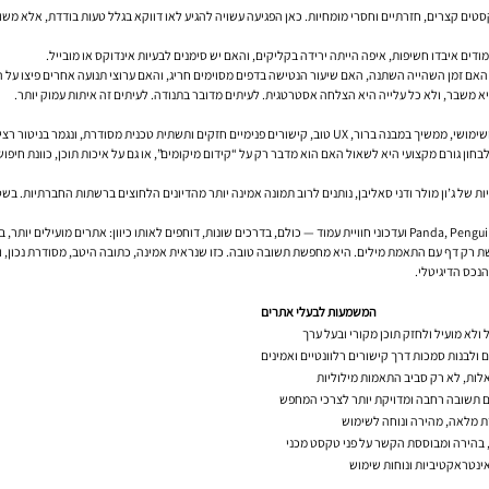
 קצרים, חזרתיים וחסרי מומחיות. כאן הפגיעה עשויה להגיע לאו דווקא בגלל טעות בודדת, אלא משום
יא משבר, ולא כל עלייה היא הצלחה אסטרטגית. לעיתים מדובר בתנודה. לעיתים זה איתות עמוק יותר.
ים ותשתית טכנית מסודרת, ונגמר בניטור רציף.
 רק דף עם התאמת מילים. היא מחפשת תשובה טובה. כזו שנראית אמינה, כתובה היטב, מסודרת נכון, ו
נכס הדיגיטלי.
המשמעות לבעלי אתרים
 ולא מועיל ולחזק תוכן מקורי ובעל ערך
לבנות סמכות דרך קישורים רלוונטיים ואמינים
לות, לא רק סביב התאמות מילוליות
 תשובה רחבה ומדויקת יותר לצרכי המחפש
 מלאה, מהירה ונוחה לשימוש
 בהירה ומבוססת הקשר על פני טקסט מכני
אינטראקטיביות ונוחות שימוש