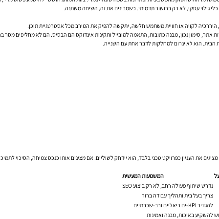
 כלי גילוי עסקי, לא רק ברושור תדמיתי. כשמבינים את זה, השיחה משתנה.
ציגים את העניין כפרויקט טכני בלבד, הוא יידחק לשוליים. אם מציגים אותו כנכס צמיחה, הסיכוי לתמיכה
ל
המשמעות המעשית
נדרש שיתוף פעולה רחב, לא רק ביצוע SEO
צריך בעל בית ותהליך עבודה ברור
להגדיר KPI-ים ריאליים ורב-שכבתיים
וש
להשקיע באיכות, מבנה ואמינות