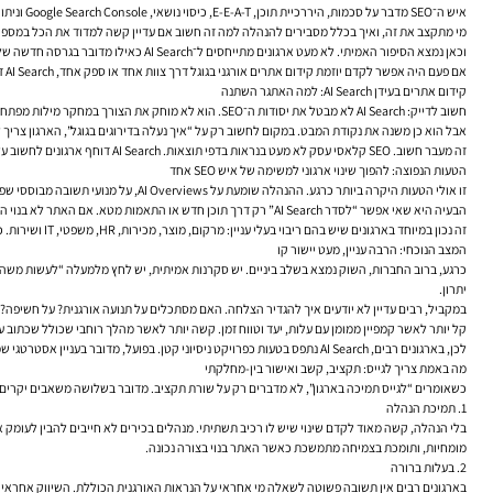
איש ה־O
מי מתקצב את זה, ואיך בכלל מסבירים להנהלה למה זה חשוב אם עדיין קשה למדוד את הכל במספר
וכאן נמצא הסיפור האמיתי. לא מעט ארגונים מתייחסים ל־AI Search כאילו מדובר בגרסה חדשה של קידום אתרים. עוד סט של אופטימיזציות. עוד התאמה לאלגוריתם. בפועל, אצל עסקים רבים, הבעיה המרכזית היא בכלל לא טכנית. היא ארגונית, ניהולית ופוליטית.
אם פעם היה אפשר לקדם יוזמת
קידום אתרים אורגני בגוגל
דרך צוות אחד או ספק אחד, AI Search דורש תמיכה רחבה יותר: תוכן, SEO טכני, מוצר, אנליטיקה, מותג, משפטי, שירות לקוחות והנהלה. בלי זה, גם תוכנית טובה נשארת מצגת.
קידום אתרים בעידן AI Search: למה האתגר השתנה
חשוב לדייק: AI Search לא מבטל את יסודות ה־SEO. הוא לא מוחק את הצורך במחקר מילות מפתח, אופטימיזציית On Page, קישורים פנימיים, שיפור מבנה אתר, תוכן SEO, סמכות אתר, מהירות אתר או חוויית משתמש. להפך. במקרים רבים הוא דווקא מגדיל את הערך של יסודות טובים.
אבל הוא כן משנה את נקודת המבט. במקום לחשוב רק על “איך נעלה בדירוגים בגוגל”, הארגון צריך
זה מעבר חשוב. SEO קלאסי עסק לא מעט בנראות בדפי תוצאות. AI Search דוחף ארגונים לחשוב על נראות בתוך תשובות, סיכומים והקשרים. כלומר, לא רק האם גוגל או מנוע אחר מציגים אתכם, אלא האם הם מבינים אתכם.
הטעות הנפוצה: להפוך שינוי ארגוני למשימה של איש SEO אחד
זו אולי הטעות היקרה ביותר כרגע. ההנהלה שומעת על AI Overviews, על מנועי תשובה מבוססי שפה, על שינוי בהרגלי חיפוש, ומעבירה את הנושא למחלקת השיווק או לספק קידום בגוגל. משם מתחילות בקשות מוכרות: “תעשו אופטימיזציה ל־AI”, “תכתבו אחרת”, “תמצאו את הטרנדים”.
הבעיה היא שאי אפשר “לסדר AI Search” רק דרך תוכן חדש או התאמות מטא. אם האתר לא בנוי היטב, אם מקורות הידע מפוזרים, אם עמודי השירות סותרים זה את זה, אם אין בעלות ברורה על נתונים, ואם הצוותים לא עובדים על שפה אחידה — גם מאמץ SEO איכותי ייתקע בתקרה נמוכה.
זה נכון במיוחד בארגונים שיש בהם ריבוי בעלי עניין: מרקום, מוצר, מכירות, HR, משפטי, IT ושירות. כל אחד נוגע בתוכן. מעט מאוד גופים מחזיקים תמונה אחת מלאה.
המצב הנוכחי: הרבה עניין, מעט יישור קו
כרגע, ברוב החברות, השוק נמצא בשלב ביניים. יש סקרנות אמיתית, יש לחץ מלמעלה “לעשות משהו
יתרון.
במקביל, רבים עדיין לא יודעים איך להגדיר הצלחה. האם מסתכלים על תנועה אורגנית? על חשיפה? 
קל יותר לאשר קמפיין ממומן עם עלות, יעד וטווח זמן. קשה יותר לאשר מהלך רוחבי שכולל שכתוב עמודי ליבה, טיפול ב־SEO טכני, שיפור היררכיה, חיבור אנליטיקה, עדכון מרכז הידע, בניית ישויות
לכן, בארגונים רבים, AI Search נתפס בטעות כפרויקט ניסיוני קטן. בפועל, מדובר בעניין אסטרטגי שמשפיע על גילוי, אמון וביצועי תוכן לאורך זמן.
מה באמת צריך לגייס: תקציב, קשב ואישור בין-מחלקתי
כשאומרים “לגייס תמיכה בארגון”, לא מדברים רק על שורת תקציב. מדובר בשלושה משאבים יקרים 
1. תמיכת הנהלה
מומחיות, ותומכת בצמיחה מתמשכת כאשר האתר בנוי בצורה נכונה.
2. בעלות ברורה
בארגונים רבים אין תשובה פשוטה לשאלה מי אחראי על הנראות האורגנית הכוללת. השיווק אחראי על לידים, התוכן על כתיבה, המוצר על