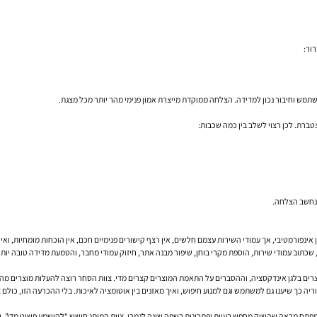
רת. לכן רצוי לשלב בין כמה שכבות:
נפורמטיבי, אך עמודי השירות עצמם חלשים, אין רצף קישורים פנימיים חכם, אין הוכחות מומחיות, ואין
קסציה, וההסברים על התאמת המוצרים קצרים מדי. צוות הסחר רוצה להעלות מוצרים מהר, צוות ה־SEO רוצה סדר, וצוות הפ
ריה כך שיענו גם למשתמש וגם למנוע חיפוש, ואיך מאזנים בין אוטומציה לאיכות. בלי ההכרעה הזו, כול
פש בעיות ופתרונות בשפה שונה לגמרי. צוות המותג חושש “להישמע פשוט מדי”, וצוות ה־SEO מבקש ליישר קו עם כוונת 