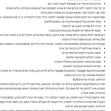
יצירת נכס דיגיטלי יציב שממשיך לעבוד לאורך זמן
כך קל יותר להסביר למה קידום אתרים אורגני לעסקים הוא לא משימה נקודתית, אלא תשתית.
שלב שני: לבחור מקרי שימוש קטנים, לא מהפכה אחת גדולה
טעות נפוצה היא לבנות תוכנית עצומה שמנסה “לפתור הכל”. עדיף להתחיל ב־2–3 אזורים עם ערך ברור:
עמודי שירות בעלי פוטנציאל גבוה אך ביצועים חלשים
מרכז ידע שמייצר תנועה אך לא ממיר
קטגוריות מסחריות חשובות עם בעיות תוכן ומבנה
כאן אפשר לשלב מחקר מילות מפתח, שדרוג תוכן, קישורים פנימיים, חיזוק E-E-A-T, שיפור חוויית משתמש וחיבור נכון למדידה. הצלחה ממוקדת מייצרת אמון פנימי מהר יותר מכל מצגת.
שלב שלישי: לבנות מסגרת מדידה חכמה
אם מודדים רק מיקומים, מפספסים את התמונה. אם מודדים רק לידים, מפספסים את ההשפעה המצטב
נראות בשאילתות ליבה וביטויי זנב ארוך
תנועה אורגנית לעמודים אסטרטגיים
שיעור הקלקה מתוצאות החיפוש
מעורבות באתר והתקדמות במסלול ההמרה
המרות איכותיות או פניות רלוונטיות
Google Search Console ו־Google Analytics יכולים לסייע כאן, בתנאי שהארגון מגדיר מראש מה נחשב הצלחה.
דוגמאות מעשיות: איך זה נראה בשטח
תרחיש 1: חברת שירותים B2B
חברה בתחום מקצועי משקיעה בבלוג כבר שנתיים. יש תנועה, אבל מעט לידים. בדיקה מגלה שהתוכן אי
הפתרון אינו “לכתוב עוד 30 מאמרים”. הפתרון הוא מהלך חוצה צוותים: ראיונות עם מומחים פנימיים, שכתוב עמודי שירות, הוספת מקרי בוחן, שיפור מבנה אתר, חיזוק עמודי מחבר, והטמעת מדידה טובה יותר. זה SEO, אבל זה גם תפעול ארגוני.
תרחיש 2: חנות אונליין
אתר איקומרס גדול רואה חשיפה, אך שיעור הקלקה יורד. קטגוריות רבות דלות בתוכן, המסננים מייצרים בלגן אינד
כאן נדרשת תמיכה ניהולית כדי לתעדף: אילו קטגוריות מקבלות טיפול ראשון, איך משפרים דפי קטגו
תרחיש 3: סטארטאפ עם אתר תדמית
החברה יודעת להסביר היטב את הערך למשקיעים, אבל האתר מלא ניסוחים עמומים. מחקר מילות מפתח מראה שהשוק מח