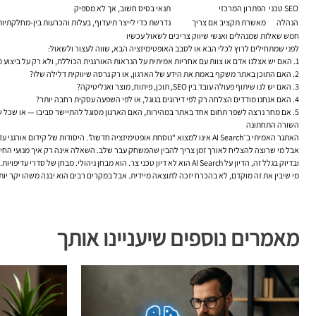
SEO טכני
הפתרון המרכזי
תנאי בסיס חשוב, אך לא מספיק
הנהלה
מאשרת תקציב אם צריך
נדרשת כדי לייצר תיעדוף, בעלות והכרעות בין-מחלקתיות
חמש שאלות שמנהלים ואנשי שיווק צריכים לשאול עכשיו
לפני שמתחילים לרוץ לכלי הבא או לסבב האופטימיזציה הבא, שווה לעצור ולשאול:
האם יש אצלנו אדם או צוות עם אחריות אמיתית על הנראות האורגנית הכוללת, ולא רק על ביצוע 
האם התוכן באתר משקף באמת את הידע של הארגון, או רק גרסה שיווקית דלילה שלו?
האם יש לנו שיתוף פעולה עובד בין SEO, תוכן, פיתוח, מוצר ואנליטיקה?
האם אנחנו מודדים הצלחה רק לפי דירוגים בגוגל, או לפי השפעה עסקית רחבה יותר?
אם מחר נרצה לשפר תחום אחד באתר במהירות, האם הארגון מסוגל להתיישר סביבו — או שכל שי
השורה התחתונה
האתגר האמיתי ב־AI Search אינו למצוא “נוסחת אופטימיזציה חדשה”. היסודות של קידום אורגני עדיין חשובים מאוד: מחקר מילות מפתח, אופטימיזציה לאתר, תוכן SEO, מבנה אתר, סמכות, קישורים פנימיים, SEO טכני וחוויית משתמש.
אבל מי שרוצה להצליח לאורך זמן צריך להבין שהמשחק עבר שלב. השאלה אינה רק איך מנועי החיפו
ובדיוק בגלל זה, הדיון על AI Search הוא לא דיון טכני צר. הוא מבחן ניהולי. מבחן של סדרי עדיפויות. מבחן של שפה משותפת. מבחן של יכולת להפוך SEO מנושא של מומחים לנכס שהארגון כולו עומד מאחוריו.
מי שיבין את זה מוקדם, לא בהכרח יזכה לתוצאה מיידית. אבל במקרים רבים הוא יבנה משהו יקר יות
מאמרים נוספים שיעניינו אותך