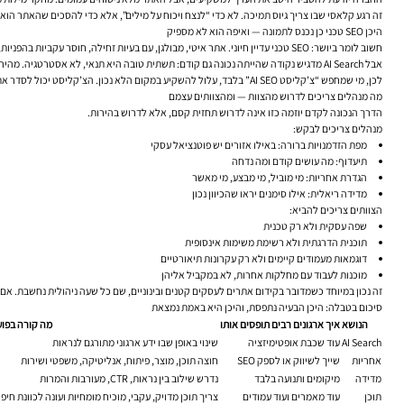
זה רגע קלאסי שבו צריך גיוס תמיכה. לא כדי “לנצח ויכוח על מילים”, אלא כדי להסכים שהאתר הוא
היכן SEO טכני כן נכנס לתמונה — ואיפה הוא לא מספיק
חשוב לומר ביושר: SEO טכני עדיין חיוני. אתר איטי, מבולגן, עם בעיות זחילה, חוסר עקביות בהפניות, היררכיה לקויה או חוויית משתמש חלשה, יתקשה להפיק את המירב מכל אסטרטגיית תוכן.
אבל AI Search מדגיש נקודה שהייתה נכונה גם קודם: תשתית טובה היא תנאי, לא אסטרטגיה. מהירות אתר, סימון נכון, מבנה כתובות, התאמה למובייל ותקינות אינדוקס הם הבסיס. הם לא מחליפים מסר ברור, מומחיות אמיתית ושיתוף פעולה ארגוני.
לכן, מי שמחפש “צ’קליסט AI SEO” בלבד, עלול להשקיע במקום הלא נכון. הצ’קליסט יכול לסדר את הבית. הוא לא יגרום למחלקות לדבר אחת עם השנייה.
מה מנהלים צריכים לדרוש מהצוות — ומהצוותים עצמם
הדרך הנכונה לקדם יוזמה כזו אינה לדרוש תחזית קסם, אלא לדרוש בהירות.
מנהלים צריכים לבקש:
מפת הזדמנויות ברורה: באילו אזורים יש פוטנציאל עסקי
תיעדוף: מה עושים קודם ומה נדחה
הגדרת אחריות: מי מוביל, מי מבצע, מי מאשר
מדידה ריאלית: אילו סימנים יראו שהכיוון נכון
הצוותים צריכים להביא:
שפה עסקית ולא רק טכנית
תוכנית הדרגתית ולא רשימת משימות אינסופית
דוגמאות מעמודים קיימים ולא רק עקרונות תיאורטיים
מוכנות לעבוד עם מחלקות אחרות, לא במקביל אליהן
זה נכון במיוחד כשמדובר בקידום אתרים לעסקים קטנים ובינוניים, שם כל שעה ניהולית נחשבת. אם מ
סיכום בטבלה: היכן הבעיה נתפסת, והיכן היא באמת נמצאת
הנושא
איך ארגונים רבים תופסים אותו
מה קורה בפוע
AI Search
עוד שכבת אופטימיזציה
שינוי באופן שבו ידע ארגוני מתורגם לנראות
אחריות
שייך לשיווק או לספק SEO
חוצה תוכן, מוצר, פיתוח, אנליטיקה, משפטי ושירות
מדידה
מיקומים ותנועה בלבד
נדרש שילוב בין נראות, CTR, מעורבות והמרות
תוכן
עוד מאמרים ועוד עמודים
צריך תוכן מדויק, עקבי, מוכיח מומחיות ועונה לכוונת חיפ