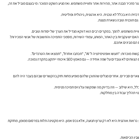
שכולות תוכן ודפי נחיתה אורגניים. מנהל המוצר מזכיר מבנה אתר, מהירות אתר וחוויית משתמש. ואז מגיע השקט המוכר: מי בעצם מוביל את זה,
? האם יש עקביות בין האתר, המותג, עמודי השירות, מסמכי התמיכה והתשובות של אנשי המכירות?
 נשארים סבירים. אחרים מגלים שהתוכן שלהם מופיע פחות חזק בהקשרים שבהם בעבר היה להם
לל, היא שילוב — וזה בדיוק מה שמקשה על גיוס תמיכה פנימית.
מק איך עובדים קישורים חיצוניים או מהי אופטימיזציית On Page, אבל הם כן צריכים להבין את ההיגיון העסקי: נראות אורגנית היא לא רק ערוץ תנועה, אלא נכס אמון. היא מקטינה תלות בפרסום ממומן, מחזקת