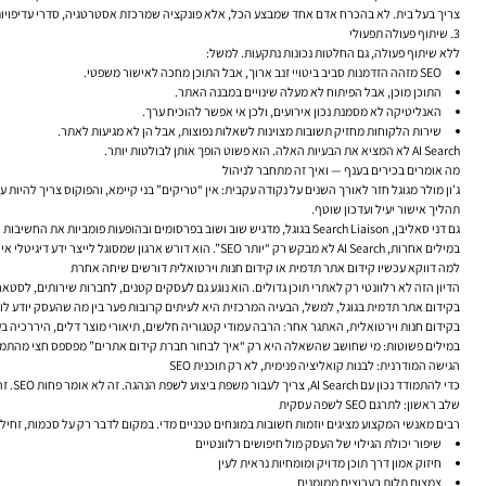
צריך בעל בית. לא בהכרח אדם אחד שמבצע הכל, אלא פונקציה שמרכזת אסטרטגיה, סדרי עדיפויות
3. שיתוף פעולה תפעולי
ללא שיתוף פעולה, גם החלטות נכונות נתקעות. למשל:
SEO מזהה הזדמנות סביב ביטויי זנב ארוך, אבל התוכן מחכה לאישור משפטי.
התוכן מוכן, אבל הפיתוח לא מעלה שינויים במבנה האתר.
האנליטיקה לא מסמנת נכון אירועים, ולכן אי אפשר להוכיח ערך.
שירות הלקוחות מחזיק תשובות מצוינות לשאלות נפוצות, אבל הן לא מגיעות לאתר.
AI Search לא המציא את הבעיות האלה. הוא פשוט הופך אותן לבולטות יותר.
מה אומרים בכירים בענף — ואיך זה מתחבר לניהול
ג’ון מולר מגוגל חזר לאורך השנים על נקודה עקבית: אין “טריקים” בני קיימא, והפוקוס צריך להיות
תהליך אישור יעיל ועדכון שוטף.
גם דני סאליבן, Search Liaison בגוגל, מדגיש שוב ושוב בפרסומים ובהופעות פומביות את החשיבות של תוכן שמיועד קודם כל לאנשים, לא למנועי חיפוש. עבור מנהלים, זה אמור להדליק נורה: אם אתם רוצים תוצאות טובות יותר בקידום אורגני, אל תתחילו משאלת הטריק. התחילו משאלת התהליך.
במילים אחרות, AI Search לא מבקש רק “יותר SEO”. הוא דורש ארגון שמסוגל לייצר ידע דיגיטלי איכותי, אמין ונגיש.
למה דווקא עכשיו קידום אתר תדמית או קידום חנות וירטואלית דורשים שיחה אחרת
הדיון הזה לא רלוונטי רק לאתרי תוכן גדולים. הוא נוגע גם לעסקים קטנים, לחברות שירותים, לסטארט
בקידום אתר תדמית בגוגל, למשל, הבעיה המרכזית היא לעיתים קרובות פער בין מה שהעסק יודע לומר בעל פה ל
בקידום חנות וירטואלית, האתגר אחר: הרבה עמודי קטגוריה חלשים, תיאורי מוצר דלים, היררכיה בעי
במילים פשוטות: מי שחושב שהשאלה היא רק “איך לבחור חברת קידום אתרים” מפספס חצי מהתמונ
הגישה המודרנית: לבנות קואליציה פנימית, לא רק תוכנית SEO
כדי להתמודד נכון עם AI Search, צריך לעבור משפת ביצוע לשפת הנהגה. זה לא אומר פחות SEO. זה אומר SEO שמצליח לזוז בתוך ארגון.
שלב ראשון: לתרגם SEO לשפה עסקית
רבים מאנשי המקצוע מציגים יוזמות חשובות במונחים טכניים מדי. במקום לדבר רק על סכמות, זחילה, קנוניקל ו־Core Web Vitals, עדיף למסגר את המהלך דרך ארבע תו
שיפור יכולת הגילוי של העסק מול חיפושים רלוונטיים
חיזוק אמון דרך תוכן מדויק ומומחיות נראית לעין
צמצום תלות בערוצים ממומנים