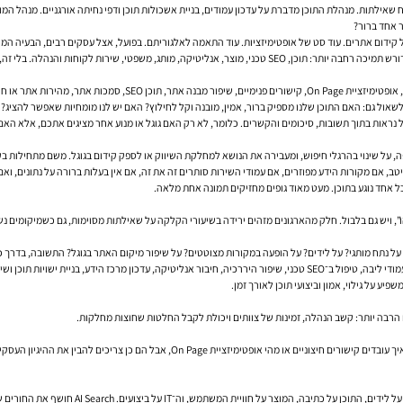
SE מדבר על סכמות, היררכיית תוכן, E-E-A-T, כיסוי נושאי, Google Search Console וניתוח שאילתות. מנהלת התוכן מדברת על עדכון עמודים, בניית א
 אחד ברור?
 לשאול גם: האם התוכן שלנו מספיק ברור, אמין, מובנה וקל לחילוץ? האם יש לנו מומחיות שאפשר להציג
”, ויש גם בלבול. חלק מהארגונים מזהים ירידה בשיעורי הקלקה על שאילתות מסוימות, גם כשמיקומים
על נתח מותגי? על לידים? על הופעה במקורות מצוטטים? על שיפור מיקום האתר בגוגל? התשובה, בדרך כ
 תוכן ושינוי תהליך עבודה בין מחלקות.
הרבה יותר: קשב הנהלה, זמינות של צוותים ויכולת לקבל החלטות שחוצות מחלקות.
בלי הנהלה, קשה מאוד לקדם שינוי שיש לו רכיב תשתיתי. מנהלים בכירים לא חייבים להבין לעו
 חוויית המשתמש, וה־IT על ביצועים. AI Search חושף את החורים שבין הכיסאות.