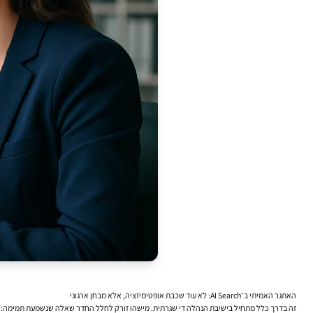
האתגר האמיתי ב־AI Search: לא עוד שכבת אופטימיזציה, אלא מבחן ארגוני
זה בדרך כלל מתחיל בישיבת הנהלה די שגרתית. מישהו זורק לחלל החדר שאלה שנשמעת תמימה: “מה התוכני