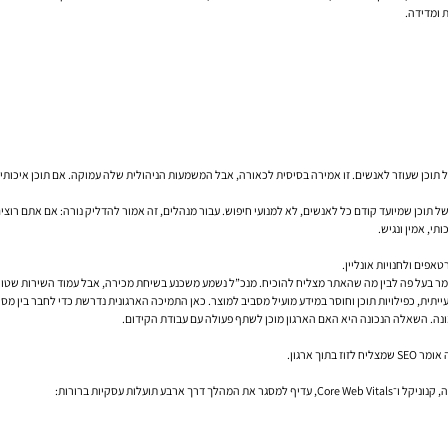
 ומדידה.
 על תוכן שעוזר לאנשים. זו אמירה בסיסית לכאורה, אבל המשמעות הניהולית שלה עמוקה. אם תוכן איכותי 
אפים ולחנויות אונליין.
בין מה שהאתר מצליח להוכיח. מנכ”ל נשמע משכנע בשיחת מכירה, אבל עמוד השירות שטוח, גנרי ולא עונה באמת לכוונ
יתית, כפילויות תוכן וחוסר במידע מועיל מסביב למוצר. כאן התמיכה הארגונית נדרשת כדי לחבר בין מסחר
ה. השאלה הנכונה היא האם הארגון מוכן לשתף פעולה עם עבודת הקידום.
עלות עסקיות ברורות: