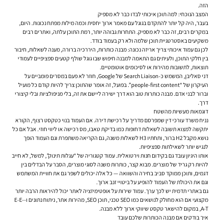
הזה.
המצב הנוכחי: למה תוכן איכותי לבדו כבר לא מספיק
בעבר, היה קל יותר להתקדם בגוגל עם מאמר ארוך יחסית וכמה מילות מפתח נכונות. היום,
במקרים רבים, זה כבר לא מספיק. התחרות גבוהה יותר, רמת התוכן עלתה, ואתרים רבים
משקיעים באסטרטגיית תוכן שלמה ולא רק בעמוד בודד.
לכן גם עמוד איכותי צריך אריזה נכונה: מבנה כותרות, היררכיה ברורה, מענה לשאלות, חיבור
בין חלקי התוכן, ולעיתים גם התאמה למבנה חיפוש שבו גוגל שולף קטעים ספציפיים לעמודי
תוצאות, לתשובות מהירות או לסיכומים אוטומטיים.
דני סאליבן, המשמש כ-Search Liaison של Google, חוזר לא פעם במסרים פומביים על
העיקרון של “people-first content”. בפועל, זה אומר שהתוכן צריך להיות קודם כל מועיל
וברור לבני אדם. מבנה כותרות טוב הוא דרך ישירה ליישם את זה, בלי מניפולציות ובלי קיצורי
דרך.
דוגמאות מעשיות מהשטח
נניח משרד עורכי דין שמפרסם מדריך על רכישת דירה. אם העמוד בנוי כטקסט רצוף, הקורא
יתקשה למצוא תשובה לשאלות דחופות כמו בדיקת טאבו, מס רכישה או ליווי חוזי. אבל אם כל
נושא מקבל H2 ברור, ותחתיו H3 לשאלות משנה, גם הקריאה משתפרת וגם העמוד הופך
לנגיש יותר לשאילתות ספציפיות.
אותו היגיון עובד גם בקידום חנות וירטואלית. עמוד קטגוריה של “עגלות תינוק”, למשל, לא חייב
להיות רק גריד של מוצרים. מבוא קצר, כותרות משנה לסוגי מוצרים, הסבר על הבדלים בין
דגמים, ותוכן ממוקד סביב בחירה והשוואה — כל אלה יכולים לשפר גם את חוויית המשתמש
וגם את היכולת של העמוד להופיע על ביטויי זנב ארוך.
גם באתרי תדמית יש לכך ערך. עמוד שירות על אופטימיזציה לאתר יכול להיראות הרבה יותר
מקצועי אם הוא מחולק לנושאים כמו SEO טכני, תוכן SEO, מהירות אתר, ניתוח נתונים ו-E-E-
A-T, במקום להישאר טקסט שיווקי ארוך ללא מבנה.
איך בודקים אם מבנה הכותרות שלכם עובד