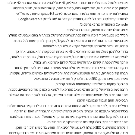
אם ניקח למשל עמוד על קידום חנות וירטואלית, H1 יכול להציג את הנושא המרכזי. H2 יכולים
לעסוק במבנה קטגוריות, תוכן לקטגוריות, מהירות אתר, קישורים פנימיים, חוויית משתמש
במובייל ומדידת המרות. תחת כל אחד מהם אפשר לשלב H3 ממוקדים יותר, למשל “איך
לכתוב טקסט לקטגוריה בלי לפגוע בחוויית הקנייה” או “מה לבדוק ב-Google Search
Console כשעמודי מוצר לא נחשפים”.
איפה משלבים מילות מפתח, ואיפה כדאי לעצור
הכלל כאן כמעט תמיד דומה: מילות מפתח צריכות להשתלב בכותרות באופן טבעי, לא מאולץ.
אם הביטוי המרכזי הוא “קידום אתרים אורגני לעסקים”, אין צורך לדחוף אותו לכל כותרת
משנה. זה ייראה מלאכותי, יקשה על הקריאה, ולא יתרום לאמינות.
בדרך כלל נכון לשלב את הביטוי המרכזי ב-H1 או באחת הפסקאות הראשונות, ואחר כך
להשתמש בווריאציות הגיוניות: קידום בגוגל, שיפור מיקום האתר בגוגל, אופטימיזציה לאתר,
מחקר מילות מפתח, קידום אתר תדמית בגוגל, קידום אתרים אורגני בגוגל.
הנקודה החשובה היא כוונת החיפוש. אם גולש הגיע לעמוד כי הוא רוצה להבין איך לבחור
חברת קידום אתרים, כותרות המשנה צריכות להתייחס לשיקולים אמיתיים: מדידה, שקיפות,
ציפיות זמן, איכות תוכן, SEO טכני, ולא רק לחזור שוב ושוב על אותו ביטוי.
מה בעלי עסקים ומנהלי שיווק מפספסים לעיתים קרובות
הרבה פעמים הדיון על קידום אורגני נשאב מהר מאוד לנושאים כמו קישורים חיצוניים, סמכות
אתר או תחרות על ביטויים מסחריים. אלה נושאים חשובים, אבל הם לא מבטלים את השאלה
הבסיסית: האם העמוד עצמו בנוי היטב?
במילים אחרות, לפני שבודקים למה המתחרה מדורג גבוה יותר, כדאי לבדוק אם העמוד שלכם
בכלל מסביר את עצמו כמו שצריך. האם יש כותרת ראשית אחת וברורה? האם יש חלוקה
הגיונית לפרקים? האם הכותרות משקפות את מה שהקורא מחפש? האם הן עוזרות גם למבנה
אתר פנימי טוב יותר, כולל קישורים פנימיים בין תכנים קשורים?
זו נקודה מהותית, כי SEO מוצלח לא נשען על רכיב אחד. הוא עובד כשיש חיבור בין תוכן,
מבנה, טכנולוגיה, מהירות, אמינות, ניתוח נתונים וחוויית משתמש. תגי H יושבים בדיוק בצומת