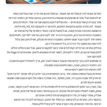
כותרות טובות לא רק מסדרות את העמוד. הן מסדרות גם את הדרך שבה גוגל מבין אותו
יש לא מעט בעלי אתרים שמשקיעים שבועות בכתיבת תוכן, בעיצוב עמודים, בשיפור מהירות
אתר ובבניית קישורים פנימיים — ואז נופלים דווקא במקום שנראה שולי. הכותרות בתוך
העמוד. לא כותרת המטא בתוצאות החיפוש, אלא תגי ה-H עצמם: H1, H2, H3 והלאה.
זו נשמעת כמו פינה טכנית קטנה, אבל בפועל מדובר באחד היסודות של קידום אתרים.
כשמבנה הכותרות בנוי נכון, התוכן נהיה ברור יותר לקוראים, נוח יותר לסריקה, ולעיתים גם
פשוט יותר להבנה עבור מנועי חיפוש. כשמבנה הכותרות מבולגן, אפילו תוכן טוב עלול
להיראות כמו מסמך בלי היררכיה, בלי דגשים ובלי כיוון.
במילים אחרות: תגי H לא יקחו לבדם אתר בינוני למקום הראשון, אבל הם בהחלט יכולים
לחזק עמודים טובים, לחדד רלוונטיות, לשפר חוויית משתמש ולהפוך אופטימיזציית On Page
למדויקת יותר.
מי שמחפש להבין איך
קידום אתרים
עובד באמת לאורך זמן, צריך להתחיל דווקא מהשכבה
הזו: החיבור בין תוכן, מבנה, כוונת חיפוש והבנה סמנטית.
למה הנושא הזה חשוב דווקא עכשיו
התחרות בגוגל נעשתה צפופה יותר. ברוב התחומים אין כבר יתרון רק למי שכתב “הרבה תוכן”.
יש יתרון למי שבנה תוכן ברור, אמין, ממוקד, כזה שמדבר בשפה של הקורא וגם בשפה שמנועי
חיפוש יודעים לפרש.
גוגל, מצדו, כבר מזמן לא מסתפק בזיהוי מילת מפתח בודדת. הוא מנסה להבין הקשר, מבנה,
עומק, מענה לשאלה וסיגנלים של אמינות. זה נכון במיוחד באתרים של שירותים, חנויות
אונליין, עמודי קטגוריה, מדריכים מקצועיים ודפי נחיתה אורגניים.
בהקשר הזה, כותרות הן לא קישוט. הן השלד של התוכן. הן עוזרות להבהיר מה הנושא
הראשי, מה תתי-הנושאים, ומה הקורא אמור להבין מכל חלק בעמוד.