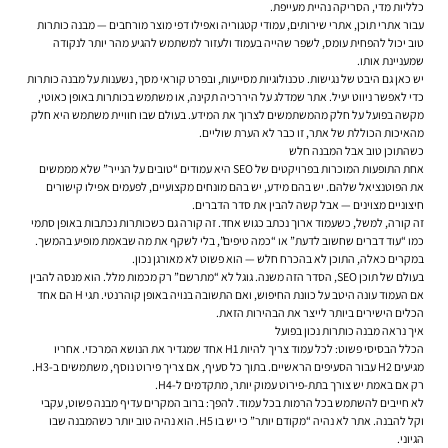
כלליות מדי, הסריקה נהיית מעייפת.
עבור אתרי תוכן, אתרי שירותים, עמודי קטגוריה ואפילו דפי מוצר מורחבים — מבנה כותרות
טוב יכול להפחית עומס, לשפר שהייה בעמוד ולעזור למשתמש להגיע מהר יותר לנקודה
שמעניינת אותו.
יש כאן גם היבט של נגישות. טכנולוגיות מסייעות, ובפרט קוראי מסך, נשענות על מבנה כותרות
כדי לאפשר ניווט יעיל. אתר שמדלג על היררכיה תקינה, או משתמש בכותרות באופן כאוטי,
מקשה בפועל על חלק מהמשתמשים לצרוך את המידע. בעולם שבו חוויית משתמש היא חלק
מהאיכות הכוללת של אתר, זו כבר לא הערת שוליים.
כשהתוכן טוב אבל המבנה חלש
אחת התופעות המוכרות בפרויקטים של SEO היא עמודים “טובים על הנייר” שלא מממשים
את הפוטנציאל שלהם. יש בהם מידע, יש בהם מונחים מקצועיים, לפעמים אפילו קישורים
חיצוניים מצוינים — אבל קשה להבין את סדר הדברים.
זה קורה, למשל, כשעמוד ארוך נכתב כגוש אחד. זה קורה גם כשכותרות נכתבות באופן סתמי
כמו “עוד דברים שחשוב לדעת” או “כמה טיפים”, בלי לשקף את מה שבאמת מופיע בהמשך.
במקרים כאלה, התוכן לא בהכרח חלש — הוא פשוט לא מאורגן נכון.
בעולם של תוכן SEO, הסדר הזה משנה. גוגל לא “מתרשם” רק מכמות מלל. הוא מנסה להבין
אם העמוד עונה היטב על כוונת החיפוש, ואם התשובה בנויה באופן קוהרנטי. תגי H הם אחד
הכלים הישירים ביותר לייצר את הבהירות הזאת.
איך נראה מבנה כותרות נכון בפועל
הכלל הבסיסי פשוט: לכל עמוד צריך להיות H1 אחד שמגדיר את הנושא המרכזי. אחריו
מגיעים H2 עבור הסעיפים הראשיים. בתוך כל סעיף, אם צריך פירוט נוסף, משתמשים ב-H3.
רק אם באמת יש צורך בתת-פירוט עמוק יותר, מתקדמים ל-H4.
לא חייבים להשתמש בכל הרמות בכל עמוד. להפך: ברוב המקרים עדיף מבנה פשוט, עקבי
וקל להבנה. אתר לא נהיה “מקודם יותר” כי יש בו H5. הוא נהיה טוב יותר כשהמבנה שבו
הגיוני.