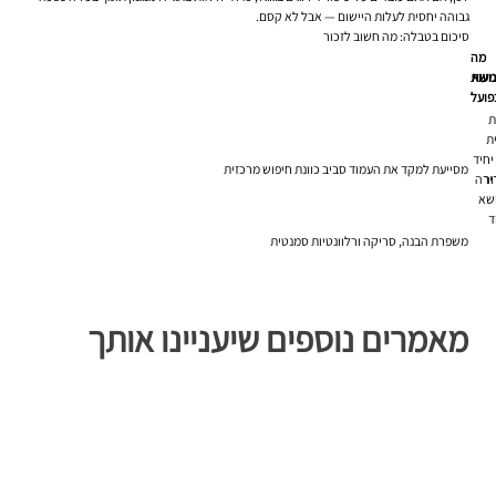
גבוהה יחסית לעלות היישום — אבל לא קסם.
סיכום בטבלה: מה חשוב לזכור
מה
נושא
עות
פועל
ת
ת
H1 יחיד
מסייעת למקד את העמוד סביב כוונת חיפוש מרכזית
ור
ירה
שא
ד
משפרת הבנה, סריקה ורלוונטיות סמנטית
מאמרים נוספים שיעניינו אותך