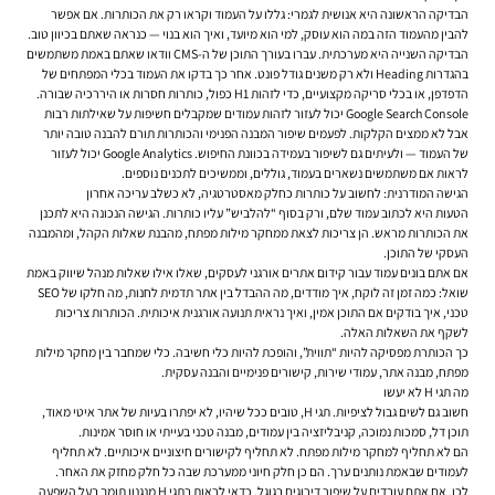
הבדיקה הראשונה היא אנושית לגמרי: גללו על העמוד וקראו רק את הכותרות. אם אפשר
להבין מהעמוד הזה במה הוא עוסק, למי הוא מיועד, ואיך הוא בנוי — כנראה שאתם בכיוון טוב.
הבדיקה השנייה היא מערכתית. עברו בעורך התוכן של ה-CMS וודאו שאתם באמת משתמשים
בהגדרות Heading ולא רק משנים גודל פונט. אחר כך בדקו את העמוד בכלי המפתחים של
הדפדפן, או בכלי סריקה מקצועיים, כדי לזהות H1 כפול, כותרות חסרות או היררכיה שבורה.
Google Search Console יכול לעזור לזהות עמודים שמקבלים חשיפות על שאילתות רבות
אבל לא ממצים הקלקות. לפעמים שיפור המבנה הפנימי והכותרות תורם להבנה טובה יותר
של העמוד — ולעיתים גם לשיפור בעמידה בכוונת החיפוש. Google Analytics יכול לעזור
לראות אם משתמשים נשארים בעמוד, גוללים, וממשיכים לתכנים נוספים.
הגישה המודרנית: לחשוב על כותרות כחלק מאסטרטגיה, לא כשלב עריכה אחרון
הטעות היא לכתוב עמוד שלם, ורק בסוף “להלביש” עליו כותרות. הגישה הנכונה היא לתכנן
את הכותרות מראש. הן צריכות לצאת ממחקר מילות מפתח, מהבנת שאלות הקהל, ומהמבנה
העסקי של התוכן.
אם אתם בונים עמוד עבור קידום אתרים אורגני לעסקים, שאלו אילו שאלות מנהל שיווק באמת
שואל: כמה זמן זה לוקח, איך מודדים, מה ההבדל בין אתר תדמית לחנות, מה חלקו של SEO
טכני, איך בודקים אם התוכן אמין, ואיך נראית תנועה אורגנית איכותית. הכותרות צריכות
לשקף את השאלות האלה.
כך הכותרת מפסיקה להיות “תווית”, והופכת להיות כלי חשיבה. כלי שמחבר בין מחקר מילות
מפתח, מבנה אתר, עמודי שירות, קישורים פנימיים והבנה עסקית.
מה תגי H לא יעשו
חשוב גם לשים גבול לציפיות. תגי H, טובים ככל שיהיו, לא יפתרו בעיות של אתר איטי מאוד,
תוכן דל, סמכות נמוכה, קניבליזציה בין עמודים, מבנה טכני בעייתי או חוסר אמינות.
הם לא תחליף למחקר מילות מפתח. לא תחליף לקישורים חיצוניים איכותיים. לא תחליף
לעמודים שבאמת נותנים ערך. הם כן חלק חיוני ממערכת שבה כל חלק מחזק את האחר.
לכן, אם אתם עובדים על שיפור דירוגים בגוגל, כדאי לראות בתגי H מנגנון תומך בעל השפעה