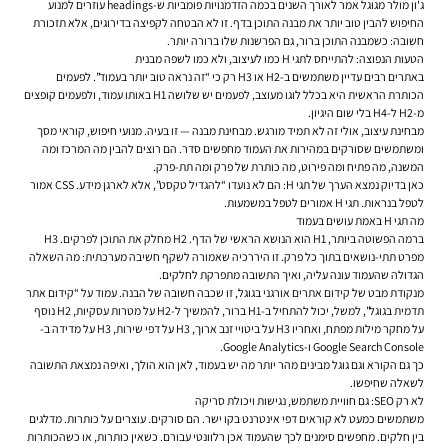
ג'ון מולר מגוגל אמר לאורך השנים בכמה הזדמנויות פומביות ש-headings עוזרים למנוע
החיפוש להבין טוב יותר את מבנה התוכן בדף. זו לא הבטחה לקפיצה בדירוגים, אלא תזכורת
חשובה: כשמבנה התוכן ברור, גם הפרשנות שלו ברורה יותר.
הטעות הנפוצה: להתייחס לתגי H כמו לעיצוב, ולא כמו לשפה מבנית
באתרים רבים עדיין משתמשים ב-H2 או H3 רק כי “זה נראה טוב יותר בעמוד”. לפעמים
הכותרת הראשית היא בכלל לוגו מעוצב, לפעמים יש שלושה H1 באותו עמוד, ולפעמים קופצים
מ-H2 ל-H4 בלי שום היגיון.
מבחינת עיצוב, אולי זה לא תמיד מורגש. מבחינת מבנה — זו בעיה. מנועי חיפוש, קוראי מסך
ומשתמשים שסורקים במהירות את העמוד מחפשים סדר. הם רוצים להבין מה המרכז ומה
המשנה, מה פתיח ומה פירוט, מה כותרת של פרק ומה תת-פרק.
כאן בדיוק נמצא הערך של תגי H: הם לא נועדו “להגדיל טקסט”, אלא לארגן מידע. CSS אמור
לטפל בנראות. תגי H אמורים לטפל במשמעות.
מה תגי H באמת עושים בעמוד
ברמה הפשוטה ביותר, H1 הוא הנושא הראשי של הדף. H2 מחלק את התוכן לפרקים. H3
מפרט תתי-נושאים בתוך כל פרק. זו היררכיה שאמורה לשקף חשיבה מערכתית: מה השאלה
הגדולה שהעמוד עונה עליה, ואיך התשובה מתפרקת לחלקים.
מנקודת מבט של קידום אתרים אורגני בגוגל, זו שכבה חשובה של הבנה. עמוד על “קידום אתר
תדמית בגוגל”, למשל, יכול להתחיל ב-H1 ברור, להמשיך ל-H2 על מטרות עסקיות, H2 נוסף
על מחקר מילות מפתח, ואחריו H3 על ביטויי זנב ארוך, H3 על דפי שירות, H3 על מדידה ב-
Google Search Console ו-Google Analytics.
כך גם הקורא וגם גוגל מבינים מהר יותר מה יש בעמוד, לאן הוא הולך, ואיפה נמצאת התשובה
לשאלה שחיפשו.
לא רק SEO: גם חוויית משתמש, נגישות ויכולת סריקה
משתמשים כמעט לא קוראים דפי אינטרנט בקו ישר. הם סורקים. עוצרים על כותרות. מדלגים
בין חלקים. מחפשים סימנים לכך שהעמוד אכן רלוונטי עבורם. כשאין כותרות, או כשהכותרות