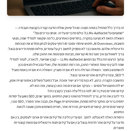
זה בדרך כלל מתחיל באותה סצנה: מנהל שיווק שולח הודעה קצרה בקבוצת העבודה —
“שמעתם על LLMs-Author.txt? כולם מדברים על זה. אנחנו צריכים גם?”
השאלה הזאת לא מגיעה במקרה. בחודשים האחרונים, כל מה שקשור למודלי שפה, מנועי
תשובות, AI Overviews, חיפוש שיחתי וסוכני AI דוחף עסקים לבחון מחדש את הנוכחות
הדיגיטלית שלהם. פתאום כבר לא מספיק לחשוב רק על עמודים, מילות מפתח ודירוגים בגוגל.
צריך לשאול גם איך מערכות AI קוראות, מבינות ומצטטות את התוכן שלנו.
ובתוך הרעש הזה נולד גם המושג LLMs-Author.txt — קובץ שמיועד, לכאורה, לעזור למודלי
שפה להבין מי עומד מאחורי התוכן, מה רמת הסמכות שלו, ואולי גם באילו תנאים נכון
להשתמש בחומר. השאלה הגדולה היא לא אם זה מעניין. השאלה היא אם זה באמת מועיל
ל־SEO, ובפרט ל
קידום אתרים אורגני בגוגל
.
התשובה הקצרה: כרגע, לא כגורם דירוג ישיר ומוכח. אבל כסיגנל משלים באסטרטגיית אמון,
יש לזה פוטנציאל מסוים — בעיקר אם מבינים מה הוא כן עושה, ומה הוא לא.
קידום אתרים בעידן ה־AI: למה בכלל עלה הצורך בקובץ כזה?
כדי להבין את הדיון, צריך להתחיל מהשינוי בשוק החיפוש. במשך שנים, SEO נשען על יסודות
יחסית ברורים: מחקר מילות מפתח, אופטימיזציית On Page, מבנה אתר מסודר, SEO טכני,
קישורים פנימיים, קישורים חיצוניים, מהירות אתר, חוויית משתמש ותוכן שעונה לכוונת
החיפוש.
היסודות האלה לא נעלמו. להפך. הם עדיין הליבה של קידום אתרים אורגני לעסקים, בין אם
מדובר על קידום אתר תדמית בגוגל ובין אם על קידום חנות וירטואלית עם מאות קטגוריות
ומוצרים.