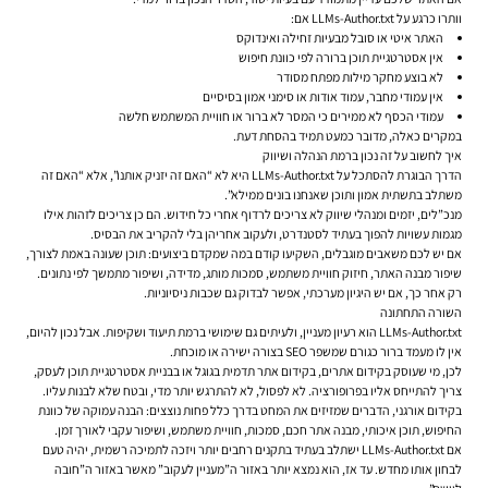
וותרו כרגע על LLMs-Author.txt אם:
האתר איטי או סובל מבעיות זחילה ואינדוקס
אין אסטרטגיית תוכן ברורה לפי כוונת חיפוש
לא בוצע מחקר מילות מפתח מסודר
אין עמודי מחבר, עמוד אודות או סימני אמון בסיסיים
עמודי הכסף לא ממירים כי המסר לא ברור או חוויית המשתמש חלשה
במקרים כאלה, מדובר כמעט תמיד בהסחת דעת.
איך לחשוב על זה נכון ברמת הנהלה ושיווק
הדרך הבוגרת להסתכל על LLMs-Author.txt היא לא “האם זה יזניק אותנו”, אלא “האם זה
משתלב בתשתית אמון ותוכן שאנחנו בונים ממילא”.
מנכ”לים, יזמים ומנהלי שיווק לא צריכים לרדוף אחרי כל חידוש. הם כן צריכים לזהות אילו
מגמות עשויות להפוך בעתיד לסטנדרט, ולעקוב אחריהן בלי להקריב את הבסיס.
אם יש לכם משאבים מוגבלים, השקיעו קודם במה שמקדם ביצועים: תוכן שעונה באמת לצורך,
שיפור מבנה האתר, חיזוק חוויית משתמש, סמכות מותג, מדידה, ושיפור מתמשך לפי נתונים.
רק אחר כך, אם יש היגיון מערכתי, אפשר לבדוק גם שכבות ניסיוניות.
השורה התחתונה
LLMs-Author.txt הוא רעיון מעניין, ולעיתים גם שימושי ברמת תיעוד ושקיפות. אבל נכון להיום,
אין לו מעמד ברור כגורם שמשפר SEO בצורה ישירה או מוכחת.
לכן, מי שעוסק בקידום אתרים, בקידום אתר תדמית בגוגל או בבניית אסטרטגיית תוכן לעסק,
צריך להתייחס אליו בפרופורציה. לא לפסול, לא להתרגש יותר מדי, ובטח שלא לבנות עליו.
בקידום אורגני, הדברים שמזיזים את המחט בדרך כלל פחות נוצצים: הבנה עמוקה של כוונת
החיפוש, תוכן איכותי, מבנה אתר חכם, סמכות, חוויית משתמש, ושיפור עקבי לאורך זמן.
אם LLMs-Author.txt ישתלב בעתיד בתקנים רחבים יותר ויזכה לתמיכה רשמית, יהיה טעם
לבחון אותו מחדש. עד אז, הוא נמצא יותר באזור ה”מעניין לעקוב” מאשר באזור ה”חובה