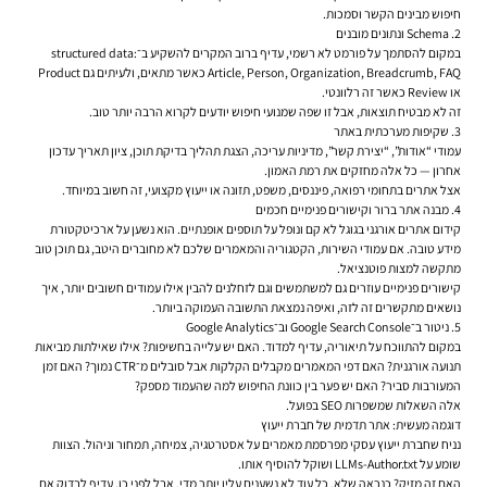
חיפוש מבינים הקשר וסמכות.
2. Schema ונתונים מובנים
במקום להסתמך על פורמט לא רשמי, עדיף ברוב המקרים להשקיע ב־structured data:
Article, Person, Organization, Breadcrumb, FAQ כאשר מתאים, ולעיתים גם Product
או Review כאשר זה רלוונטי.
זה לא מבטיח תוצאות, אבל זו שפה שמנועי חיפוש יודעים לקרוא הרבה יותר טוב.
3. שקיפות מערכתית באתר
עמודי “אודות”, “יצירת קשר”, מדיניות עריכה, הצגת תהליך בדיקת תוכן, ציון תאריך עדכון
אחרון — כל אלה מחזקים את רמת האמון.
אצל אתרים בתחומי רפואה, פיננסים, משפט, תזונה או ייעוץ מקצועי, זה חשוב במיוחד.
4. מבנה אתר ברור וקישורים פנימיים חכמים
קידום אתרים אורגני בגוגל לא קם ונופל על תוספים אופנתיים. הוא נשען על ארכיטקטורת
מידע טובה. אם עמודי השירות, הקטגוריה והמאמרים שלכם לא מחוברים היטב, גם תוכן טוב
מתקשה למצות פוטנציאל.
קישורים פנימיים עוזרים גם למשתמשים וגם לזחלנים להבין אילו עמודים חשובים יותר, איך
נושאים מתקשרים זה לזה, ואיפה נמצאת התשובה העמוקה ביותר.
5. ניטור ב־Google Search Console וב־Google Analytics
במקום להתווכח על תיאוריה, עדיף למדוד. האם יש עלייה בחשיפות? אילו שאילתות מביאות
תנועה אורגנית? האם דפי המאמרים מקבלים הקלקות אבל סובלים מ־CTR נמוך? האם זמן
המעורבות סביר? האם יש פער בין כוונת החיפוש למה שהעמוד מספק?
אלה השאלות שמשפרות SEO בפועל.
דוגמה מעשית: אתר תדמית של חברת ייעוץ
נניח שחברת ייעוץ עסקי מפרסמת מאמרים על אסטרטגיה, צמיחה, תמחור וניהול. הצוות
שומע על LLMs-Author.txt ושוקל להוסיף אותו.
האם זה מזיק? כנראה שלא, כל עוד לא נשענים עליו יותר מדי. אבל לפני כן, עדיף לבדוק אם