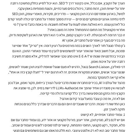
הערך של הקובץ, אם בכלל, אינו כקיצור דרך ל־SEO. הוא יכול לסייע כחלק מחשיבה רחבה
יותר על ישויות תוכן, זהות מחבר, ניהול נכסים מערכתיים, והצגת מומחיות באופן עקבי.
למשל, בארגון שמפרסם הרבה תוכן מקצועי — מדריכים, סקירות, מאמרי עומק, תוכן SEO
לדפי נחיתה אורגניים ומחקרים פנימיים — יצירת מסמך מסודר על מחברים יכולה לעזור קודם
כול לארגון עצמו. היא מאלצת אותו לענות על שאלות חשובות: מי באמת כתב? מי ערך? מי
אחראי מקצועית? מה תחום ההתמחות? איפה זה מוצג באתר?
זו כבר תרומה לא מבוטלת. לא כי הקובץ קסום, אלא כי הוא דוחף את הארגון לשקיפות ודיוק.
מה בכירים בענף כן אומרים על מחברים, אמון ו־AI
ג’ון מולר מגוגל חזר לאורך השנים בכמה פורמטים על רעיון דומה: אין “טריק” אחד שמייצר
סמכות, אבל חשוב מאוד שהאתר יעזור למשתמשים להבין מי עומד מאחורי התוכן. הוא גם
הבהיר בהזדמנויות שונות ש־E-E-A-T אינו מתג טכני שאפשר להדליק, אלא מסגרת חשיבה
רחבה יותר על איכות ואמון.
דני סאליבן, Search Liaison בגוגל, הדגיש לא פעם שגוגל שואפת להציג תוכן שעוזר לאנשים,
שנוצר עבור אנשים, ושמגיע ממקורות אמינים. זה לא תרגום ישיר ל־“תעלו קובץ כזה או אחר”,
אלא קריאה להתמקד במהות.
מהצד של עולם ה־AI, בכירים מחברות שונות מדברים על הצורך בייחוס, מקור ואמון, אבל נכון
לעכשיו אין סטנדרט אחיד שהפך את LLMs-Author.txt לדרישת בסיס. לכן, מי שמציג את
הקובץ הזה כתקן מבוסס עושה בדרך כלל קפיצה גדולה מדי קדימה.
אם לא זה, אז מה כן עובד בפועל עבור קידום אורגני?
כאן החדשות די טובות: הדברים שעובדים היום הם גם הדברים שבדרך כלל בונים נוכחות
חזקה לאורך זמן.
1. עמודי מחבר אמיתיים, לא קישוט
אם יש לכם בלוג, מגזין תוכן, אתר ייעוץ, פורטל מקצועי או אזור ידע, בנו עמודי מחבר עם שם
מלא, תפקיד, רקע מקצועי, תחומי התמחות, קישורים לפרסומים רלוונטיים ועמודים שכתב.
עמוד מחבר טוב הוא לא רק אלמנט עיצובי. הוא חלק מהאופן שבו גם משתמשים וגם מנועי