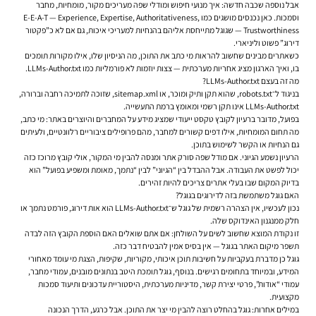
אבל נוספה שכבה חדשה: איך מנועי חיפוש ומודלי שפה מעריכים מקור, מומחיות, מחבר
וסמכות. כאן נכנסים מושגים כמו E-E-A-T — Experience, Expertise, Authoritativeness,
Trustworthiness — שגוגל מתייחסת אליהם בהנחיות למעריכי איכות, גם אם לא כ”פקטור
דירוג” פשוט וליניארי.
כשאתרים מבינים שחשוב להראות מי כתב את התוכן, מה הניסיון שלו, אילו מקורות תומכים
בו, ואיך הארגון מציג אחריות מערכתית — צצות יוזמות לא פורמליות כמו LLMs-Author.txt.
מה זה בעצם LLMs-Author.txt?
בניגוד ל־robots.txt, שהוא תקן ותיק ומוכר, או sitemap.xml, שזוכה לתמיכה רחבה וברורה,
LLMs-Author.txt אינו תקן רשמי ומאומץ ברמת התעשייה.
בפועל, מדובר ברעיון לקובץ טקסט ייעודי שמציג מידע על המחברים והיוצרים באתר: מי כתב,
מה תחום המומחיות, אילו דפים קשורים למחבר, מהם פרופילים ציבוריים רלוונטיים, ולעיתים
גם הנחיות או הקשר לשימוש בתוכן.
הרעיון נשמע הגיוני. אם מודל שפה סורק אתר ומנסה להבין מי המקור, אולי קובץ מרוכז כזה
יכול לפשט את העבודה. אבל ההבדל בין “הגיוני” לבין “נתמך, מאומת ומשפיע בפועל” הוא
בדיוק המקום שבו בעלי אתרים צריכים להיות זהירים.
האם גוגל משתמשת בזה לדירוגים בגוגל?
נכון לעכשיו, אין הצהרה רשמית של גוגל ש־LLMs-Author.txt הוא אות דירוג, פורמט נתמך או
חלק ממנגנון האינדוקס שלה.
זו נקודת המוצא שחשוב לשים על השולחן: אם אתם שואלים האם הוספת הקובץ הזה לבדה
תשפר מיקום האתר בגוגל — אין בסיס אמין להבטיח דבר כזה.
גוגל כן מדברת בעקביות על חשיבות תוכן איכותי, מקוריות, שקיפות, הצגת מי עומד מאחורי
המידע, ובמיוחד בתחומים רגישים. בנוסף, גוגל תומכת היטב בנתונים מובנים, עמודי מחבר,
עמודי “אודות”, פרטי יצירת קשר, מדיניות מערכתית, היסטוריית עדכונים ותיעוד סמכות
מקצועית.
במילים אחרות: גוגל בהחלט רוצה להבין מי יצר את התוכן. אבל כרגע, הדרך הנכונה