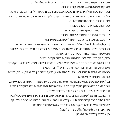
והמבוססת לעשות את זה אינה תלויה בהכרח בקובץ LLMs-Author.txt.
מה כן ידוע מהשטח — ומה עדיין בגדר ניסוי?
באתרים רבים ניתן לראות ניסויים בכלים, קבצים ופורמטים שנועדו “לדבר” עם מערכות AI.
חלקם עוזרים לארגון פנימי. חלקם משפרים תיעוד. חלקם נראים טוב במצגות הנהלה. זה לא
אותו דבר כמו תרומה מוכחת ל־SEO.
כאן חשוב להפריד בין שלוש שכבות:
שכבת הדירוג הקלאסי במנועי חיפוש
שכבת ההבנה הסמנטית של תוכן ומחבר
שכבת השימוש בתוכן על ידי מודלי שפה ומנועי תשובות
LLMs-Author.txt אולי יכול לשרת את השכבה השנייה או השלישית בעתיד, אם גופים
רלוונטיים יחליטו לתמוך בו. אבל בעולם של SEO פרקטי, בעלי עסקים צריכים לשאול קודם
מה משפר תוצאות בצורה סבירה, מדידה ואמינה.
האתגר המרכזי: בלבול בין חדשנות אמיתית לאובייקטים נוצצים
זה קורה הרבה בתחום ה־SEO. רעיון חדש מופיע, זוכה לדיונים בטוויטר, בלינקדאין ובקהילות
מקצועיות, ותוך שבוע הופך אצל חלק מהשוק ל”חובה טכנית”.
הבעיה היא שקידום בגוגל לא עובד על באזז. הוא עובד על שילוב בין רלוונטיות, איכות, נגישות
טכנית, אמון וחוויית משתמש.
בעל אתר שמשקיע שעתיים בכתיבת LLMs-Author.txt בזמן שעמודי הקטגוריה שלו איטיים,
מבנה האתר שלו מבולגן, אין לו קישורים פנימיים טובים, ודפי השירות שלו לא עונים לביטויי
זנב ארוך רלוונטיים — פשוט פועל בסדר עדיפויות בעייתי.
זה נכון במיוחד אצל עסקים קטנים ובינוניים, סטארטאפים וחברות שירותים שמנסים להבין
איך לבחור חברת קידום אתרים או איך לבנות אסטרטגיית תוכן חכמה. במקרים כאלה, קל
להתפתות למשהו חדש במקום לטפל בדברים שהשפעתם כבר מוכרת.
אז האם יש ל־LLMs-Author.txt ערך כלשהו?
כן, אבל צריך לנסח את זה נכון.