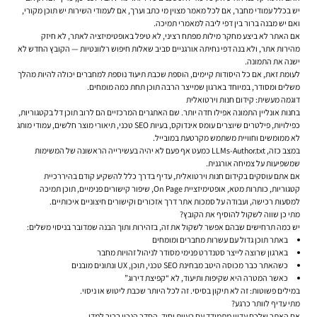
יש בכלל עמודי מחבר, אם לכל מאמר מצוין מי כתב וערך, אם לעמודי השירות יש תוכן מקורי,
ואם יש מבנה ברור בין דפי ליבה למאמרי תמיכה.
אם האתר לא ביצע מחקר מילות מפתח רציני, לא טיפל באופטימיזציה לאתר, לא חיזק
מהירות אתר, ולא בנה דפי נחיתה אורגניים סביב שאלות חיפוש רלוונטיות — הקובץ החדש לא
ישנה את התמונה.
לעומת זאת, אם כל היסודות קיימים, הוספת שכבת תיעוד נוספת למחברים יכולה להיות מהלך
משלים ומסודר, במיוחד בארגון שמייצר הרבה תוכן תחת כמה מומחים.
דוגמה מעשית: קידום חנות וירטואלית
בחנות אונליין התמונה אפילו חדה יותר. שם האתגרים המרכזיים הם לרוב תוכן דל בקטגוריות,
כפילויות, פילטרים שיוצרים עומס אינדוקס, בעיות SEO טכני, תיאורי מוצר חלשים, עמודי מותג
לא ממומשים וחוויית משתמש מקרטעת במובייל.
במצב כזה, LLMs-Author.txt כמעט אף פעם לא יהיה בעשירייה הראשונה של המשימות
שמשפיעות על צמיחה אורגנית.
אם אתם עוסקים בקידום חנות וירטואלית, עדיף בדרך כלל להשקיע קודם בהיררכיית
קטגוריות, כותרות מטא, אופטימיזציית On Page, שיפור קישורים פנימיים, תוכן תמיכה
למסעות רכישה, ועבודה על סמכות אתר דרך אזכורים וקישורים חיצוניים איכותיים.
מתי כן שווה לשקול להוסיף את הקובץ?
יש כמה תרחישים שבהם אפשר לשקול את זה, בזהירות ותוך הבנה שמדובר בניסוי משלים:
באתר תוכן גדול עם עשרות מחברים ומומחים
בארגון שרוצה לייצר סטנדרט פנימי מסודר לניהול זהויות מחבר
כשהאתר כבר מכוסה היטב מבחינת SEO טכני, תוכן, UX ונתונים מובנים
כאשר המטרה היא שקיפות ותיעוד, לא “קפיצת דירוג”
במילים פשוטות: זה לא תיקון בסיסי. זה לכל היותר שכבת ליטוש או ניסוי.
מתי עדיף לוותר כרגע?
אם האתר שלכם עדיין מתמודד עם בעיות יסוד, הסדר הנכון ברור למדי.