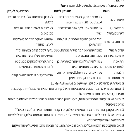
ליישם”.
סיכום בטבלה: איפה LLMs-Author.txt עומד היום?
נושא
מה נכון לדעת
המשמעות לעסק
לא מדובר בתקן רשמי ומבוסס כמו
לא נכון להתייחס אליו כחובה טכנית
מעמד טכני
robots.txt או sitemap.xml
ב־SEO
השפעה על
אין אישור אמין לכך שזה גורם דירוג
לא לצפות לשיפור מיידי או ודאי
דירוגים בגוגל
ישיר
במיקומים
יכול לסייע בתיעוד מחברים, שקיפות
שימושי בעיקר כשכבה משלימה
תרומה אפשרית
וזהות תוכן
לארגון מסודר
עדיפות מול
נמוכה יותר ממחקר מילות מפתח, SEO
עדיף לטפל קודם בבעיות יסוד
משימות אחרות
טכני, תוכן ומבנה אתר
שמשפיעות על תנועה אורגנית
התאמה
עשוי להיות רלוונטי יותר לאתרי תוכן
פחות קריטי לעסקים קטנים או
לאתרים שונים
גדולים עם מומחים רבים
לחנויות עם פערים בסיסיים
חלופות
עמודי מחבר, Schema, עמוד אודות,
אלה הצעדים שכדאי ליישם קודם
מבוססות יותר
מדיניות עריכה, סימני אמון
5 שאלות שכדאי לשאול לפני שמיישמים LLMs-Author.txt
1. האם האתר שלנו כבר מטפל היטב ביסודות של קידום אתרים אורגני בגוגל — תוכן, מבנה,
מהירות, SEO טכני וחוויית משתמש?
2. האם יש לנו עמודי מחבר אמיתיים, סימני אמון ברורים ונתונים מובנים לפני שאנחנו מוסיפים
פורמט ניסיוני?
3. האם הקובץ הזה פותר בעיה אמיתית אצלנו, או רק נותן תחושה שאנחנו “מעודכנים”?
4. האם יש לנו דרך למדוד אם השינוי משתלב באסטרטגיית התוכן והמותג שלנו, גם בלי לייחס
לו השפעה ישירה על דירוגים?
5. אם התקציב או הזמן מוגבלים, האם זו באמת הפעולה הבאה שהכי תסייע לשיפור מיקום
האתר בגוגל ולהגדלת תנועה אורגנית איכותית?