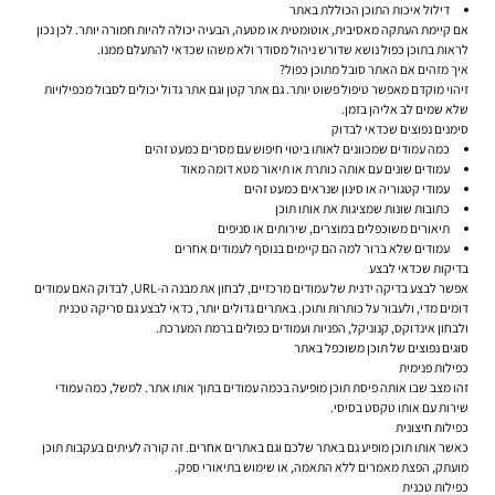
דילול איכות התוכן הכוללת באתר
אם קיימת העתקה מאסיבית, אוטומטית או מטעה, הבעיה יכולה להיות חמורה יותר. לכן נכון
לראות בתוכן כפול נושא שדורש ניהול מסודר ולא משהו שכדאי להתעלם ממנו.
איך מזהים אם האתר סובל מתוכן כפול?
זיהוי מוקדם מאפשר טיפול פשוט יותר. גם אתר קטן וגם אתר גדול יכולים לסבול מכפילויות
שלא שמים לב אליהן בזמן.
סימנים נפוצים שכדאי לבדוק
כמה עמודים שמכוונים לאותו ביטוי חיפוש עם מסרים כמעט זהים
עמודים שונים עם אותה כותרת או תיאור מטא דומה מאוד
עמודי קטגוריה או סינון שנראים כמעט זהים
כתובות שונות שמציגות את אותו תוכן
תיאורים משוכפלים במוצרים, שירותים או סניפים
עמודים שלא ברור למה הם קיימים בנוסף לעמודים אחרים
בדיקות
שכדאי לבצע
אפשר לבצע בדיקה ידנית של עמודים מרכזיים, לבחון את מבנה ה-URL, לבדוק האם עמודים
דומים מדי, ולעבור על כותרות ותוכן. באתרים גדולים יותר, כדאי לבצע גם סריקה טכנית
ולבחון אינדוקס, קנוניקל, הפניות ועמודים כפולים ברמת המערכת.
סוגים נפוצים של תוכן משוכפל באתר
כפילות פנימית
זהו מצב שבו אותה פיסת תוכן מופיעה בכמה עמודים בתוך אותו אתר. למשל, כמה עמודי
שירות עם אותו טקסט בסיסי.
כפילות חיצונית
כאשר אותו תוכן מופיע גם באתר שלכם וגם באתרים אחרים. זה קורה לעיתים בעקבות תוכן
מועתק, הפצת מאמרים ללא התאמה, או שימוש בתיאורי ספק.
כפילות טכנית