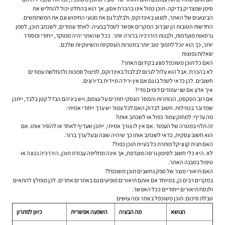
סימן שמצדיק בדיקה. תוכן כפול אינו בהכרח אסון, אך הוא בהחלט יכול להחליש את
הביצועים של האתר, לפגוע באינדוקס, ולבלבל גם את מנועי החיפוש וגם את המשתמשים.
החדשות הטובות הן שברוב המקרים אפשר לטפל בבעיה: לאחד עמודים, לשכתב תוכן, לסמן
גרסאות מועדפות, ולבנות היררכיה ברורה יותר. ככל שהאתר יהיה ממוקד, ייחודי ומסודר
יותר, כך הוא יוכל לתמוך טוב יותר במטרות העסקיות והשיווקיות שלכם.
שאלות נפוצות
האם כל תוכן משוכפל פוגע בקידום האתר?
לא בהכרח. אבל הוא עלול לגרום לבלבול באינדוקס, לפיצול סמכות ולהחלשת עמודים
חשובים. לכן כדאי לטפל בו גם אם אין ירידה מיידית בדירוגים.
איך אדע אם שני עמודים דומים מדי?
אם רוב הטקסט, הכותרות והמסר העסקי חוזרים על עצמם, ויש ביניהם הבדל קטן בלבד, ייתכן
שמדובר בכפילות. חשוב לבדוק האם לכל עמוד יש ערך ייחודי אמיתי.
מה עדיף: למחוק עמוד כפול או לשכתב אותו?
זה תלוי במטרה של העמוד. אם אין לו צורך אמיתי, ייתכן שעדיף לאחד או להסיר אותו. אם
הוא חשוב עסקית, כדאי לשכתב אותו כך שיהיה שונה ובעל ערך ברור.
האם תגית קנוניקל פותרת כל בעיית תוכן כפול?
לא. היא כלי חשוב לסימון גרסה מועדפת, אך אינה מחליפה עבודת תוכן, היררכיה נכונה או
טיפול במבנה האתר.
האם תיאורי מוצר של ספק נחשבים תוכן משוכפל?
במקרים רבים כן, במיוחד אם אותם תיאורים מופיעים גם באתרים אחרים. לכן מומלץ להתאים
ולנסח תיאורים ייחודיים ככל האפשר.
טבלת סיכום: תוכן משוכפל באתר ומה עושים
הנושא
מה הבעיה
השפעה אפשרית
כיוון לפתרון