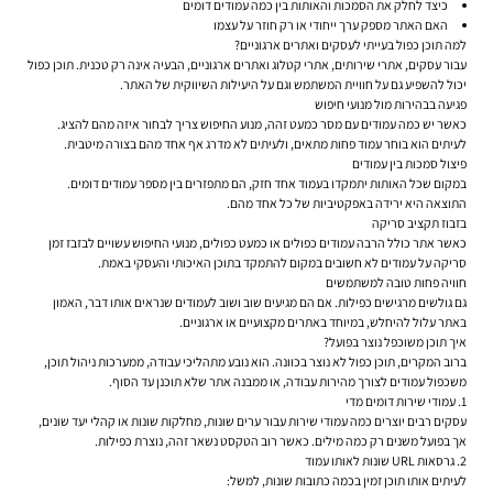
כיצד לחלק את הסמכות והאותות בין כמה עמודים דומים
האם האתר מספק ערך ייחודי או רק חוזר על עצמו
למה תוכן כפול בעייתי לעסקים ואתרים ארגוניים?
עבור עסקים, אתרי שירותים, אתרי קטלוג ואתרים ארגוניים, הבעיה אינה רק טכנית. תוכן כפול
יכול להשפיע גם על חוויית המשתמש וגם על היעילות השיווקית של האתר.
פגיעה בבהירות מול מנועי חיפוש
כאשר יש כמה עמודים עם מסר כמעט זהה, מנוע החיפוש צריך לבחור איזה מהם להציג.
לעיתים הוא בוחר עמוד פחות מתאים, ולעיתים לא מדרג אף אחד מהם בצורה מיטבית.
פיצול סמכות בין עמודים
במקום שכל האותות יתמקדו בעמוד אחד חזק, הם מתפזרים בין מספר עמודים דומים.
התוצאה היא ירידה באפקטיביות של כל אחד מהם.
בזבוז תקציב סריקה
כאשר אתר כולל הרבה עמודים כפולים או כמעט כפולים, מנועי החיפוש עשויים לבזבז זמן
סריקה על עמודים לא חשובים במקום להתמקד בתוכן האיכותי והעסקי באמת.
חוויה פחות טובה למשתמשים
גם גולשים מרגישים כפילות. אם הם מגיעים שוב ושוב לעמודים שנראים אותו דבר, האמון
באתר עלול להיחלש, במיוחד באתרים מקצועיים או ארגוניים.
איך תוכן משוכפל נוצר בפועל?
ברוב המקרים, תוכן כפול לא נוצר בכוונה. הוא נובע מתהליכי עבודה, ממערכות ניהול תוכן,
משכפול עמודים לצורך מהירות עבודה, או ממבנה אתר שלא תוכנן עד הסוף.
1. עמודי שירות דומים מדי
עסקים רבים יוצרים כמה עמודי שירות עבור ערים שונות, מחלקות שונות או קהלי יעד שונים,
אך בפועל משנים רק כמה מילים. כאשר רוב הטקסט נשאר זהה, נוצרת כפילות.
2. גרסאות URL שונות לאותו עמוד
לעיתים אותו תוכן זמין בכמה כתובות שונות, למשל: