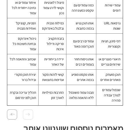
פיצול רלוונטיות
איחוד עמודים או
עמודי שירות
כמה עמודים עם
וקושי לדרג עמוד
כתיבה ייחודית לכל
דומים
טקסט כמעט זהה
נכון
עמוד
גרסאות URL
אותו תוכן נגיש
כפילות טכנית
הפניות, קנוניקל
שונות
בכמה כתובות
ובלבול באינדוקס
ואחידות מבנית
בזבוז תקציב
ניהול אינדוקס
דפי סינון, תגיות
עמודים רבים עם
סריקה ודילול
ובחינת חשיבות כל
וקטגוריות
תוכן דומה מאוד
איכות
עמוד
תיאורי מוצרים או
אותו ניסוח חוזר
ירידה בייחודיות
שכתוב והתאמה לכל
שירותים גנריים
בעמודים רבים
של האתר
עמוד
תוכן מועתק
אותו טקסט מופיע
קושי לזהות מקור
יצירת תוכן מקורי
מאתרים אחרים
בכמה אתרים
ועדיפות בתוצאות
ובידול ברור
שכפול עמודים
מבנה עמוד משוכפל
התרבות כפילויות
תהליך עריכה ובקרת
לצורך עבודה
ללא התאמה מלאה
לאורך זמן
תוכן לפני פרסום
מהירה
מאמרים נוספים שיעניינו אותך