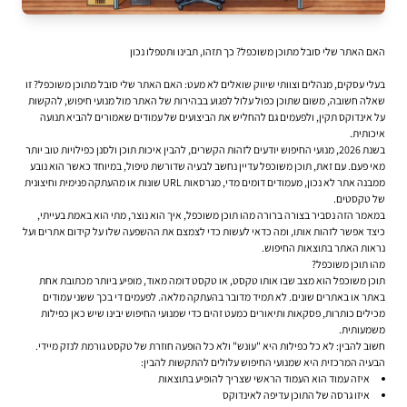
האם האתר שלי סובל מתוכן משוכפל? כך תזהו, תבינו ותטפלו נכון
בעלי עסקים, מנהלים וצוותי שיווק שואלים לא מעט:
האם האתר שלי סובל מתוכן משוכפל?
זו
שאלה חשובה, משום שתוכן כפול עלול לפגוע בבהירות של האתר מול מנועי חיפוש, להקשות
על אינדוקס תקין, ולפעמים גם להחליש את הביצועים של עמודים שאמורים להביא תנועה
איכותית.
בשנת 2026, מנועי החיפוש יודעים לזהות הקשרים, להבין איכות תוכן ולסנן כפילויות טוב יותר
מאי פעם. עם זאת,
תוכן משוכפל עדיין נחשב לבעיה שדורשת טיפול
, במיוחד כאשר הוא נובע
ממבנה אתר לא נכון, מעמודים דומים מדי, מגרסאות URL שונות או מהעתקה פנימית וחיצונית
של טקסטים.
במאמר הזה נסביר בצורה ברורה מהו תוכן משוכפל, איך הוא נוצר, מתי הוא באמת בעייתי,
כיצד אפשר לזהות אותו, ומה כדאי לעשות כדי לצמצם את ההשפעה שלו על
קידום אתרים
ועל
נראות האתר בתוצאות החיפוש.
מהו תוכן משוכפל?
תוכן משוכפל
הוא מצב שבו אותו טקסט, או טקסט דומה מאוד, מופיע ביותר מכתובת אחת
באתר או באתרים שונים. לא תמיד מדובר בהעתקה מלאה. לפעמים די בכך ששני עמודים
מכילים כותרות, פסקאות ותיאורים כמעט זהים כדי שמנועי החיפוש יבינו שיש כאן כפילות
משמעותית.
חשוב להבין: לא כל כפילות היא "עונש" ולא כל הופעה חוזרת של טקסט גורמת לנזק מיידי.
הבעיה המרכזית היא שמנועי החיפוש עלולים להתקשות להבין:
איזה עמוד הוא העמוד הראשי שצריך להופיע בתוצאות
איזו גרסה של התוכן עדיפה לאינדוקס