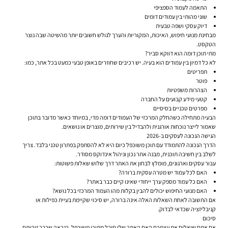
התאמה לעמוד הספציפי
שוני מהותי בין עמודים דומים
דיוק עסקי ושפה טבעית
מבחינת מנועי חיפוש, האיכות, המקוריות והערך לגולש חשובים יותר מהשיטה שבה נוצר
הטקסט.
מתי תוכן דומה הוא דווקא סביר?
לא כל דמיון בין עמודים הוא בעיה. יש רכיבים שחוזרים באופן טבעי כמעט בכל אתר, כמו:
תפריטים
פוטר
הצהרות משפטיות
קטעי מידע קבועים על החברה
מפרטים טכניים בסיסיים
הבעיה מתחילה כשהחלק המרכזי של העמודים דומה מדי, במיוחד כאשר מדובר בתוכן
שאמור לייצר נוכחות אורגנית ולהבדיל בין שירותים, מוצרים או נושאים.
הגישה הנכונה לעסקים ב-2026
הדרך הנכונה להתמודד עם תוכן משוכפל כיום היא לא להסתפק בפתרון טכני בלבד. צריך
לשלב בין חשיבה תוכנית, מבנה אתר נכון וניהול אינדוקס מסודר.
עבור עסקים וארגונים, מומלץ לבחון את האתר דרך שלוש שאלות פשוטות:
האם לכל עמוד יש מטרה עסקית ברורה?
האם כל עמוד מספק ערך ייחודי שאינו קיים כבר באתר?
האם מנועי החיפוש יכולים להבין בקלות מהו העמוד המרכזי בכל נושא?
אם התשובה לאחת השאלות האלה אינה ברורה, יש סיכוי שקיימת בעיית כפילות או
קניבליזציה שכדאי לבדוק.
סיכום
אם אתם שואלים את עצמכם
האם האתר שלי סובל מתוכן משוכפל
, כנראה שכבר זיהיתם