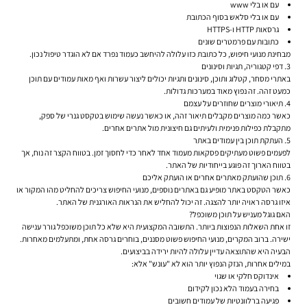
עם או בלי www
עם או בלי סלאש בסוף הכתובת
גרסאות HTTP ו-HTTPS
כתובות עם פרמטרים שונים
מבחינת מנועי חיפוש, כל כתובת כזו עלולה להיחשב כעמוד נפרד אם לא הוגדר טיפול נכון.
3. דפי קטגוריה, תגיות וסינונים
באתרי מסחר, קטלוג ותוכן, סינונים ותגיות יכולים ליצור עשרות ואף מאות עמודים עם תוכן
כמעט זהה. זה נפוץ מאוד במערכות גדולות.
4. תיאורי מוצרים שחוזרים על עצמם
כאשר כמה מוצרים מקבלים תיאור זהה, או כאשר נעשה שימוש בטקסט גנרי של ספק,
מתקבלת כפילות פנימית ולעיתים גם חיצונית מול אתרים אחרים.
5. העתקת תוכן בין עמודים באתר
לפעמים פשוט מעתיקים פסקאות מעמוד אחד לאחר כדי לחסוך זמן. בטווח הקצר זה נוח, אך
בטווח הארוך זה פוגע בייחודיות של האתר.
6. תוכן שהועתק מאתרים אחרים או הועתק אליכם
כאשר הטקסט באתר מופיע גם באתרים נוספים, מנועי החיפוש צריכים להחליט מהו המקור או
איזו גרסה ראויה יותר להצגה. זה יכול להחליש את הנראות האורגנית של האתר.
האם גוגל מעניש על תוכן משוכפל?
זו אחת השאלות הנפוצות ביותר. התשובה המקצועית היא שלא כל תוכן משוכפל גורר ענישה
ישירה. ברוב המקרים, מנועי החיפוש פשוט
מסננים, בוחרים גרסה אחת, ומתעלמים מאחרות
.
הבעיה היא שהתוצאה עדיין עלולה להיות ירידה בביצועים.
במילים אחרות, הנזק הנפוץ יותר הוא לא "עונש" אלא:
אינדוקס חלקי או שגוי
בחירה בעמוד הלא נכון לקידום
פגיעה ברלוונטיות של עמודים חשובים