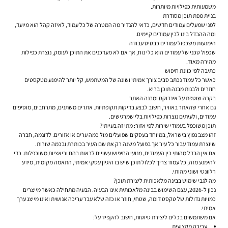
משמעותית כפילויות מיותרות.
בניית מפת תוכן מסודרת
לפני שמעלים עמודים חדשים, כדאי להגדיר מה המטרה של כל עמוד, לאיזה קהל הוא מיועד,
ומה ההבדל בינו לבין עמודים קיימים.
הימנעות משכפול עמודים כבסיס עבודה
שכפול טכני של עמודים הוא כלי נוח, אך אם לא מעדכנים את התוכן לעומק, נוצרת כפילות
מהירה מאוד.
כתיבה לפי כוונת חיפוש
כאשר כל עמוד נכתב סביב צורך אמיתי ושונה של המשתמש, קל יותר להימנע מטקסטים
חוזרים ולבנות מבנה תוכן בריא.
בקרה שוטפת על אינדוקס ומבנה האתר
גם אחרי שהאתר באוויר, חשוב לבצע בדיקות תקופתיות. אתרים משתנים, מתרחבים, מוסיפים
עמודים, ולעיתים נוצרות כפילויות בלי שמרגישים.
תוכן משוכפל בעמודי שירות לפי אזור: מתי זה בעייתי?
זהו מצב נפוץ בישראל, במיוחד בעסקים שפועלים מול כמה ערים או אזורים. לדוגמה, חברה
שיוצרת עמוד עבור כל עיר אך בפועל משנה רק את שם העיר בכותרת ובכמה שורות.
אם אין הבדל מהותי בין העמודים, מנועי החיפוש עשויים לראות בהם וריאציות משוכפלות. כדי
להימנע מזה, כל עמוד צריך לכלול תוכן שיש בו היגיון עסקי אמיתי, התאמה מקומית, מידע
רלוונטי ושוני מהותי.
מה לגבי שימוש בבינה מלאכותית ליצירת תוכן?
נכון ל-2026, עצם השימוש בבינה מלאכותית אינו הבעיה. הבעיה מתחילה כאשר מייצרים
כמויות גדולות של טקסט דומה, שטחי, חוזר או כזה שלא עבר עריכה אנושית ואינו מייצג ערך
אמיתי.
אם משתמשים בכלים ליצירת טיוטות, חשוב להקפיד על:
עריכה מקצועית