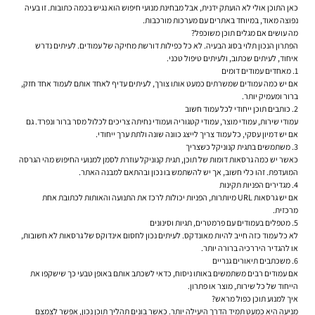
כאן התוכן אולי לא הועתק ידנית, אבל מבחינת מנועי חיפוש הוא נגיש בכמה כתובות. זו בעיה
נפוצה מאוד, במיוחד באתרים עם מערכות מורכבות.
מה עושים אם מגלים תוכן משוכפל?
הפתרון הנכון תלוי בסוג הבעיה. לא כל כפילות דורשת מחיקה של עמודים. לעיתים נדרש
איחוד, לעיתים שכתוב, ולעיתים טיפול טכני.
1. מאחדים עמודים דומים
אם יש כמה עמודים שמשרתים כמעט אותו צורך, לעיתים עדיף לאחד אותם לעמוד אחד חזק,
ברור ומעמיק יותר.
2. כותבים תוכן ייחודי לכל עמוד חשוב
עמודי שירות, עמודי מוצר, עמודי קטגוריה ועמודי נחיתה צריכים לכלול מסר ברור ונפרד. גם
אם יש דמיון עסקי, כל עמוד צריך לייצג כוונה שונה ולתת ערך ייחודי.
3. משתמשים בתגית קנוניקל כשצריך
כאשר יש כמה גרסאות דומות של תוכן, תגית קנוניקל עוזרת לסמן למנועי החיפוש מהי הגרסה
המועדפת. זהו כלי חשוב, אך יש להשתמש בו נכון ובהתאם למבנה האתר.
4. מגדירים הפניות תקינות
אם יש גרסאות URL מיותרות, הפניות יכולות לרכז את התנועה והאותות לכתובת אחת
מרכזית.
5. מטפלים בעמודים עם פרמטרים, תגיות וסינונים
לא כל עמוד כזה חייב להיות מאונדקס. לעיתים נכון לחסום אינדוקס של גרסאות לא חשובות,
או להגדיר היררכיה ברורה יותר.
6. משכתבים תיאורים גנריים
אם עמודים רבים משתמשים באותו ניסוח, כדאי לשכתב אותם באופן טבעי כך שישקפו את
הייחוד של כל שירות, מוצר או פתרון.
איך למנוע תוכן כפול מראש?
מניעה היא כמעט תמיד הדרך היעילה יותר. כאשר בונים תהליך תוכן נכון, אפשר לצמצם