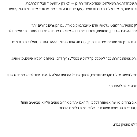
טות יותר, מי שיידע לבנות נוכחות אמינה, עקבית וברורה סביב שמו או סביב שם הדמות המקצועית
 מהמידע הרלוונטי על אותו אדם או יוצר במקום אחד, עם הקשרים ברורים יותר.
ההיגיון מאחורי המהלך מתיישב עם מגמה שגוגל דוחפת כבר שנים: פחות הסתכלות על עמוד בודד במנותק, ויותר הבנה של ישויות, מומחיות, הקשרים וקשרים בין מקורות מידע. זה מתחבר ישירות לעקרונות כמו E-E-A-T — ניסיון, מומחיות, סמכות ואמינות — שזוכים בשנים האחרונות ליותר ויותר תשומת לב
ש להבין טוב יותר: מי יצר את התוכן, עד כמה אותו אדם מזוהה עם התחום, ואילו אותות תומכים
שנים האחרונות תוצאות החיפוש הפכו צפופות, דינמיות ותחרותיות יותר. עמודי תוצאות כוללים מפות, וידאו, תשובות ישירות, קטעים נבחרים, פאנלים, תמונות, שאלות נפוצות ולעיתים גם תוצרים מבוססי AI. המשמעות ברורה: כבר לא מספיק "להופיע בגוגל". צריך להבין באיזה פורמט מופיעים, מי מופיע,
כן שלו — פרופיל חיפוש יכול, במקרים מסוימים, להפוך את כל הנכסים האלה לנגישים יותר לקהל שמחפש אותו
רה יכולה להיות יתרון.
 ברורים, או שהוא מפוזר לכל כיוון? האם אתרים אחרים מפנים אליו או מצטטים אותו?
 והנראות החיצונית מפוזרת בין פלטפורמות בלי מבנה ברור.