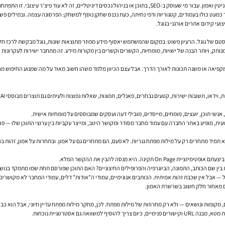
ת השאלה מי עומד מאחורי התוכן — ולא רק איזה עמוד הצליח להתברג.
 כמעט כולו בעמודים, קטגוריות ודפי נחיתה, כעת נכנס שחקן נוסף למשחק: הפרסונה עצמה. ובמילים פשו
צועי
קידום אתרים אורגני בגוגל
.
טם של גוגל. הרעיון פשוט: במקום שהמשתמש יאסוף מידע מפוזר מתוצאות שונות, גוגל מבקשת לרכז חלק
 מקפיאה או משנה תכונות לאורך הדרך. אבל עצם הכיוון מלמד משהו חשוב מאוד על מה שמנוע החיפוש מחפ
ב
 אנשי תוכן, יועצים, מומחים, מייסדים, מובילי דעה ועסקים שמבוססים על מומחיות אישית.
ו, מתראיין במדיה מקצועית, מופיע באתר החברה עם עמוד מחבר מסודר ומקושר היטב, ומייצר עקביות בין ערוצי התו
לא תמיד מתחרים רק על מילות מפתח גנריות. לא פעם, הם מתחרים גם על אמון. ובתחרות על אמון, זהות ברו
ן שם הכותב, התמונה, הביוגרפיה והפרופילים החיצוניים? האם התוכן שפורסם תחת שמו מתמקד בנושאים
יל — אבל אין שכבת זהות אמיתית. הכותבים אנונימיים, עמודי ה"אודות" דלים, עמודי המחבר לא מקושרים,
ים מאחור חלק חשוב בשרשרת האמון.
גם אסטרטגיית נוכחות.