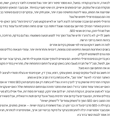
לכאורה, זה עדכון נקודתי. בפועל, הוא מספר סיפור רחב יותר: גוגל ממשיכה לחבר בין תוכן, ישות, מוניטין ואמון. עבור מי שעוסק ב-SEO, בתוכן או בניהול נכסים דיגיטליים, זה לא עוד פיצ'ר עיצובי. זו התפתחות שמחדדת א
מנקודת מבט של עסקים, יוצרים ומותגים אישיים, זהו שינוי מעניין במיוחד. אם בעבר המאמץ התמקד
שמייצגת את המותג, עשוי ליהנות מחשיפה טובה יותר, אמון חזק יותר, ובמקרים רבים גם משיפור בבי
מה הם בעצם פרופילי חיפוש של גוגל
פרופילי חיפוש הם שכבה שמטרתה להציג ליוצר או לאיש מקצוע מעין "כרטיס זהות" בתוך האקו-סיס
אצל מנהלי תוכן, עורכים ואנשי SEO.
חשוב לדייק: לא כל פיצ'ר חדש של גוגל הופך מיד למנוע תנועה משמעותי. גוגל גם בודקת, מרחיבה,
בזהות הזאת ברחבי הרשת.
למה זה חשוב דווקא עכשיו למי שעוסק בקידום אתרים
ומה גורם למשתמש להקליק.
כאן בדיוק נכנסים פרופילי החיפוש. הם עשויים להוסיף שכבת אמון וגילוי חדשה, בעיקר עבור יוצרים,
אם, למשל, מנכ"ל של חברת SaaS כותב באופן קבוע על תחום ההתמחות של
או את התחום שבו הוא פועל.
זה חשוב גם לבעלי עסקים קטנים. מאמן עסקי, רופא, עורך דין, יועץ פיננסי או בעלת סטודיו לעיצוב 
האתגר המרכזי: לא עוד "אתר טוב", אלא נוכחות ברורה סביב אדם או מותג
הנקודה המרכזית שהשוק צריך להבין היא זו: גוגל לא בוחנת רק אם כתבתם תוכן SEO מסודר או אם ביצעתם אופטימיזציית On Page תקינה. היא מנסה להבין את ההקשר המלא.
האם יש באתר עמוד מחבר ברור? האם אותו מחבר מזוהה עם תחום ההתמחות שלו? האם יש עקביות בי
עבור לא מעט ארגונים, זו נקודת תורפה. יש להם אתר תקין, קטגוריות מסודרות, אולי אפילו בלוג פע
במילים אחרות, הם עובדים על קידום אתר תדמית בגוגל או על קידום חנות וירטואלית, אבל משאיר
מה המצב כיום: SEO הופך מ"משחק עמודים" ל"משחק ישויות"
בקהילת ה-SEO מדברים על זה כבר זמן רב: גוגל משתפרת בהבנת ישויות — אנשים, מותגים, ארגונים, מקומות ונושאים — ולא רק מחרוזות של מילות מפתח. לכן, מחקר מילות מפתח עדיין חיוני, אבל הוא כבר לא מספיק לבדו.
אם בעבר אסטרטגיה יכלה להתבסס בעיקר על מיקוד בביטויי זנב ארוך, אופטימיזציה לכותרות, תגיות מטא, מבנה URL וקישורים פנימיים, כיום צריך להוסיף למשוואה 
זה אומר לבנות קשר ברור בין: