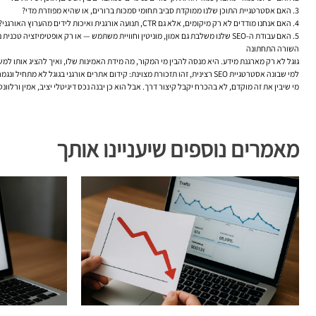
האם אסטרטגיית התוכן שלנו ממוקדת סביב תחומי סמכות ברורים, או שהיא מפוזרת מדי?
האם אנחנו מודדים לא רק מיקומים, אלא גם CTR, תנועה אורגנית ואיכות לידים מהערוץ האורגני?
האם עבודת ה-SEO שלנו משלבת גם אמון, מוניטין וחוויית משתמש — או רק אופטימיזציה טכנית נקודתית?
השורה התחתונה
גוגל לא רק מארגנת מידע. היא מנסה להבין מי המקור, מה מידת האמינות שלו, ואיך להציג אותו למש
למי שבונה אסטרטגיית SEO רצינית, זהו תזכורת מצוינת: קידום אתרים אורגני בגוגל לא מתחיל ונגמר במילות מפתח. הוא נבנה מהמפגש בין תוכן טוב, אתר מסודר, חוויה טכנית תקינה, זהות ברורה וסמכות שנבנית לאורך זמן.
מי שיבין את זה מוקדם, לא בהכרח יקבל קיצור דרך. אבל הוא כן יבנה נכס דיגיטלי יציב, אמין ורלוונ
מאמרים נוספים שיעניינו אותך