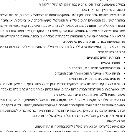
במילים פשוטות: פרופילי חיפוש הם שכבת חיזוק, לא תחליף ליסודות.
דוגמה מעשית: איך זה נראה בשטח
נניח שיש שני אתרים של חברות ייעוץ B2B. שתיהן מפרסמות מדריכים על אוטומציה, מכירות ויעילות ארגונית.
באתר הראשון, כל המאמרים חתומים על "צוות המערכת". אין עמוד מחבר, אין ביוגרפיה, ואין חיבור 
באתר השני, כל מאמר חתום על מומחה ספציפי. לכל כותב יש עמוד אישי עם רקע מקצועי, תחומי מומח
איזה אתר ישכנע יותר משתמש שמחפש תשובה מקצועית? ברוב המקרים, השני. ואיזה אתר נותן יותר
זה לא אומר שהאתר השני יעקוף אוטומטית כל מתחרה. אבל הוא כן בונה תשתית טובה יותר לשיפור 
מה המשמעות עבור קידום אתרים אורגני לעסקים
עבור בעלי עסקים, המשמעות אינה "לרוץ לפתוח עוד פרופיל". המשמעות היא להבין שהמותג הדיגיט
זה בולט במיוחד אצל:
חברות שירותים מקצועיים
מותגים אישיים
סטארטאפים עם מייסדים פעילים במדיה
חנויות אונליין שמייצרות תוכן מומחה סביב המוצרים
ארגונים שפועלים בתחומי ידע תחרותיים
בעולמות כאלה, קידום אתרים אורגני לעסקים כבר לא נשען רק על עמודי כסף. הוא נשען גם על בניי
לכן, כאשר בוחנים איך לבחור חברת קידום אתרים, שווה לבדוק אם החשיבה שלה כוללת גם אסטרטגיית ישויות, פרופילי מחבר, E-E-A-T, מבנה תוכן וניהול אמון — ול
איפה זה פוגש CTR, דפי נחיתה אורגניים ותנועה איכותית
הרבה שיחות על SEO נתקעות בשאלה "באיזה מקום אנחנו". זו שאלה לגיטימית, אבל חלקית. בסוף, הביצועים מושפעים גם משיעור ההקלקה מתוצאות החיפוש, מאיכות התנועה, ומהיכולת להפוך ביקורים לפניות או מכירות.
כאשר משתמש מזהה שם מוכר, תפקיד ברור או פרופיל שמעביר מומחיות, זה עשוי לסייע להקלקה. 
גם דפי נחיתה אורגניים נהנים מכך. אם עמוד שירות בתחום תחרותי מחובר למחבר או למומחה מזוהה
במונחי SEO, זו לא רק שאלה של דירוגים בגוגל. זו שאלה של איכות הנראות.
מה לא לעשות
כמו כמעט בכל עדכון, גם כאן השוק עלול להגיב בהגזמה. זו תהיה טעות.
לא כדאי לייצר "מומחים" מומצאים, עמודי מחבר ריקים או ביוגרפיות מנופחות. לא כדאי לפצל זהויו