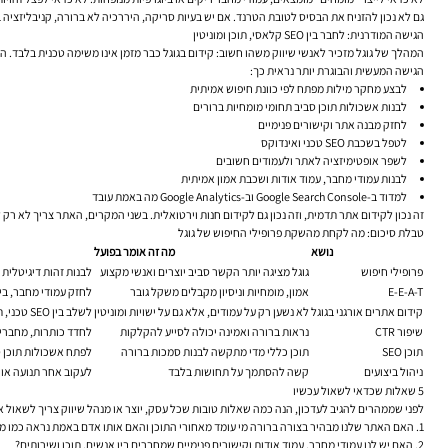
גם לא נכון להזניח את הבסיס לטובת הטרנד. אם יש בעיות סריקה, היררכיה לא ברורה, קניבליזציה ב
הגישה המודרנית: לחבר בין SEO קלאסי, תוכן ומוניטין
המהלך של גוגל מזכיר לאנשי שיווק משהו חשוב: קידום בגוגל כבר מזמן אינו משימה טכנית בלבד. הוא
הגישה המעשית והבוגרת יותר נראית כך:
לבצע מחקר מילות מפתח לפי כוונת חיפוש אמיתית
לבנות אשכולות תוכן סביב תחומי מומחיות ברורים
לחזק מבנה אתר וקישורים פנימיים
לטפל בשכבת SEO טכני ואינדוקס
לשפר אופטימיזציה לאתר ולעמודים חשובים
לבנות עמודי מחבר, עמוד אודות ושכבת אמון אמיתית
למדוד ב-Google Search Console וב-Google Analytics מה באמת עובד
זה נכון לקידום אתר תדמית, וזה נכון גם לקידום חנות וירטואלית. בשני המקרים, האתר צריך לא רק 
טבלת סיכום: מה לקחת מהשקת פרופילי החיפוש של גוגל
נושא
מה זה אומר בפועל
פרופילי חיפוש
גוגל מציגה יותר הקשר סביב יוצרים ואנשי מקצוע
לבנות זהות דיגיטלית
E-E-A-T
אמון, מומחיות וניסיון מקבלים משקל גובר
לחזק עמודי מחבר, ביו
קידום אתרים אורגני בגוגל
לא נשען רק על עמודים, אלא גם על ישויות ומוניטין
לשלב בין SEO טכני, תוכן, מבנה אתר ושכבת אמון
שיפור CTR
נראות ברורה ואמינה יכולה לסייע להקלקות
לחדד כותרות, מחברים
תוכן SEO
תוכן כללי מדי מתקשה לבנות סמכות ברורה
לפתח אשכולות תוכן ס
ניהול ביצועים
קשה להסתמך על תחושות בלבד
לעקוב אחר תנועה אור
5 שאלות שכדאי לשאול עכשיו
לפני שממהרים להגיב לעדכון, הנה כמה שאלות טובות שכל עסק, יוצר או מנהל שיווק צריך לשאול א
האם האתר שלנו מבהיר בצורה ברורה מי עומד מאחורי התוכן והאם אותו אדם באמת נראה כמו 
האם יש לנו עמודי מחבר, עמוד אודות וקישורים פנימיים שמחברים בין אנשים, תוכן ושירותים?