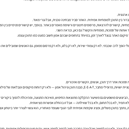
ברור בין התוכן למומחיות אמיתית. האתר סביר מבחינה טכנית, אבל גנרי מאוד.
יות, קישורים להרצאות, פרסומים חיצוניים ורשימת מאמרים באתר. בנוסף, יש קישורים פנימיים בין המאמ
 אותות של סמכות, מומחיות והקשר? גם כאן, כנראה השני.
מיקום האתר בגוגל לאורך זמן, במיוחד בתחומים שבהם אמון חשוב כמעט כמו התוכן עצמו.
לי הופך לרב-שכבתי. לא רק עמודי שירות, לא רק בלוג, ולא רק פרסום ממומן. גם האנשים שמובילים את
ת סמכות אתר דרך תוכן, אנשים, הקשרים ואזכורים.
א רק דוחות מיקומים וטבלאות של מילות מפתח.
לא תמיד, לא בכל תחום, ולא בכל שאילתה — אבל זו בהחלט אפשרות מציאותית.
, נתמך בתוכן משלים, ומציג שקיפות אמיתית לגבי הגוף שעומד מאחוריו, הוא עשוי לעורר יותר ביטחון 
ת בלי צורך, ולא נכון לחשוב שכל עובד בחברה חייב להפוך למותג אישי. עדיף מעט פרופילים אמיתיים, ח