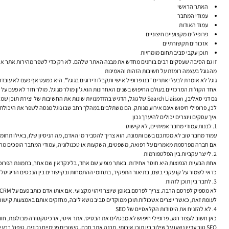
האתר הראשי
עמודי המחבר
עמוד האודות
פרופילים מקצועיים חיצוניים
אזכורים תקשורתיים
תוכן עקבי סביב תחום מומחיות
זו גם הסיבה שעסקים רבים בוחנים מחדש את מבנה האתר שלהם. לא רק כדי לשפר מהירות אתר או לטפל ב-SEO טכני, אלא כדי לייצר חוויית משתמש שמסבירה במהירות מי עומד מאחורי התוכן, למה כדאי לסמוך עליו, ואיך כל חלק באתר מ
מה גוגל בעצמה רומזת על חשיבות הזהות והאמינות
גוגל לא אומרת לבעלי אתרים "בנו פרופיל אישי ותקבלו דירוגים בגוגל". היא כמעט אף פעם לא עו
אחד הקולות המרכזיים בעולם החיפוש בשנים האחרונות הוא ג'ון מולר מגוגל. מולר חזר לא פעם על כך שגוגל מנסה להבין מי עומד מאחורי אתר ותוכן, גם אם אין "ציון E-E-A-T" א
גם דני סאליבן, Search Liaison של גוגל, הדגיש בהזדמנויות שונות את החשיבות של יצירת תוכן שמשרת אנשים, מראה מומחיות אמיתית ונבנה סביב תכלית ברורה. זה לא תחליף ל-SEO טכני או למחקר מילות מפתח, אבל זה בהחלט חלק מהתמונה.
לכן, פרופילי חיפוש אינם אירוע מנותק. הם משתלבים במהלך רחב שבו גוגל מנסה לשפר את היכולת ש
איך עסקים ויוצרים יכולים להיערך נכון
1. לבנות עמודי מחבר אמיתיים, לא קישוט
עמוד מחבר טוב לא מסתכם בשם ותמונה. הוא צריך להסביר מי האדם, מה הניסיון שלו, באילו תחומים
אם חברה מפרסמת מאמרים על רפואה, משפטים, השקעות או טכנולוגיה, עמודי המחבר הופכים מחלק
2. לייצר עקביות בין הפלטפורמות
אחת הבעיות הנפוצות היא חוסר אחידות. באתר מופיע שם אחד, בלינקדאין שם אחר, בתמונת הפרופיל
כדאי לשמור על קו עקבי בשם, בתיאור התפקיד, בתחומי ההתמחות ובקישורים בין הנכסים הדיגיטלי
3. לחבר בין תוכן לזהות
לא מספיק לפרסם הרבה. צריך לפרסם באופן שיוצר זיהוי מקצועי. אם אותו אדם כותב פעם על CRM, פעם על תזונה, פעם על ביטוח ופעם על נדל"ן — קשה לייצר איתות סמכות ברור.
לעומת זאת, כאשר יוצרים אשכולות תוכן ממוקדים סביב נושא ליבה, מחזקים אותם באמצעות קישורים
4. לא להזניח את היסודות הקלאסיים של SEO
כאן חשוב לעצור רגע. פרופילי חיפוש לא מבטלים את הבסיס. אתר איטי, ארכיטקטורה מבולגנת, חווי
SEO טוב עדיין נשען על שילוב בין תוכן איכותי, מבנה אתר חכם, קישורים פנימיים נכונים, טיפול בבעיות SEO טכני, ניטור ב-Google Search Console וניתוח ביצועים ב-Google Analytics.