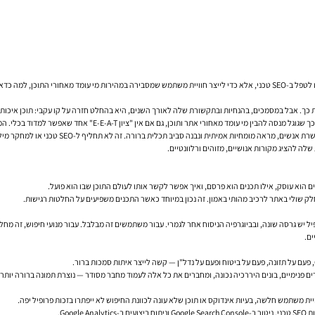
תחבר לתמונה הגדולה.
בדת כך. אבל במסמכים, בהנחיות ובתקשורת שלה לאורך השנים, היא בהחלט חזרה על קו עקבי: תוכן איכו
חד שאפשר למדוד בכלי. המסר העקבי מהצד של גוגל הוא שאותות אמון, בהירות וזהות הם חלק מהדרך שבה מעריכים איכות.
לה להציג מקורות אנושיים, מזוהים ורלוונטיים.
 הוא עוסק, אילו תכנים הוא פרסם, ואיך אפשר לקשר אותו לעולם התוכן שבו הוא פועל.
 שולי באתר לרכיב מהותי באמון. זה נכון במיוחד כאשר התכנים משפיעים על החלטות רגישות.
 יש גרסה שונה, ובביוגרפיה הניסוח אחר לגמרי. עבור משתמשים זה מבלבל. עבור מנועי חיפוש, זה מחל
ים.
 פנימיים, בונים היררכיה נכונה, ומחברים את כל אלה לעמוד מחבר מסודר — נוצרת תמונה ברורה יותר ג
ית משתמש חלשה, בעיות אינדוקס או תוכן שלא עונה לכוונת החיפוש לא ייפתרו בזכות פרופיל יפה.