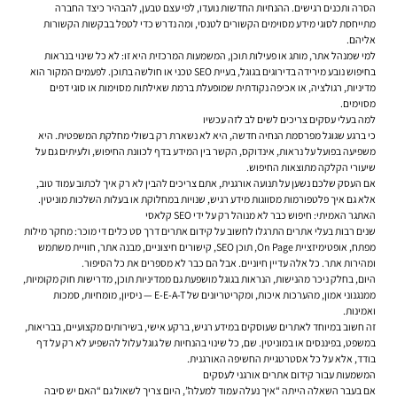
הסרה ותכנים רגישים. ההנחיות החדשות נועדו, לפי עצם טבען, להבהיר כיצד החברה
מתייחסת לסוגי מידע מסוימים הקשורים לטנסי, ומה נדרש כדי לטפל בבקשות הקשורות
אליהם.
למי שמנהל אתר, מותג או פעילות תוכן, המשמעות המרכזית היא זו: לא כל שינוי בנראות
בחיפוש נובע מירידה בדירוגים בגוגל, בעיית SEO טכני או חולשה בתוכן. לפעמים המקור הוא
מדיניות, רגולציה, או אכיפה נקודתית שמופעלת ברמת שאילתות מסוימות או סוגי דפים
מסוימים.
למה בעלי עסקים צריכים לשים לב לזה עכשיו
כי ברגע שגוגל מפרסמת הנחיה חדשה, היא לא נשארת רק בשולי מחלקת המשפטית. היא
משפיעה בפועל על נראות, אינדוקס, הקשר בין המידע בדף לכוונת החיפוש, ולעיתים גם על
שיעורי הקלקה מתוצאות החיפוש.
אם העסק שלכם נשען על תנועה אורגנית, אתם צריכים להבין לא רק איך לכתוב עמוד טוב,
אלא גם איך פלטפורמות מסווגות מידע רגיש, שנויות במחלוקת או בעלות השלכות מוניטין.
האתגר האמיתי: חיפוש כבר לא מנוהל רק על ידי SEO קלאסי
שנים רבות בעלי אתרים התרגלו לחשוב על קידום אתרים דרך סט כלים די מוכר: מחקר מילות
מפתח, אופטימיזציית On Page, תוכן SEO, קישורים חיצוניים, מבנה אתר, חוויית משתמש
ומהירות אתר. כל אלה עדיין חיוניים. אבל הם כבר לא מספרים את כל הסיפור.
היום, בחלק ניכר מהנישות, הנראות בגוגל מושפעת גם ממדיניות תוכן, מדרישות חוק מקומיות,
ממנגנוני אמון, מהערכות איכות, ומקריטריונים של E-E-A-T — ניסיון, מומחיות, סמכות
ואמינות.
זה חשוב במיוחד לאתרים שעוסקים במידע רגיש, ברקע אישי, בשירותים מקצועיים, בבריאות,
במשפט, בפיננסים או במוניטין. שם, כל שינוי בהנחיות של גוגל עלול להשפיע לא רק על דף
בודד, אלא על כל אסטרטגיית החשיפה האורגנית.
המשמעות עבור קידום אתרים אורגני לעסקים
אם בעבר השאלה הייתה “איך נעלה עמוד למעלה”, היום צריך לשאול גם “האם יש סיבה