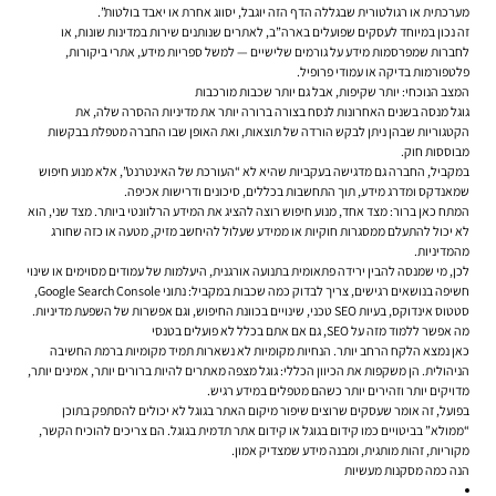
מערכתית או רגולטורית שבגללה הדף הזה יוגבל, יסווג אחרת או יאבד בולטות”.
זה נכון במיוחד לעסקים שפועלים בארה”ב, לאתרים שנותנים שירות במדינות שונות, או
לחברות שמפרסמות מידע על גורמים שלישיים — למשל ספריות מידע, אתרי ביקורות,
פלטפורמות בדיקה או עמודי פרופיל.
המצב הנוכחי: יותר שקיפות, אבל גם יותר שכבות מורכבות
גוגל מנסה בשנים האחרונות לנסח בצורה ברורה יותר את מדיניות ההסרה שלה, את
הקטגוריות שבהן ניתן לבקש הורדה של תוצאות, ואת האופן שבו החברה מטפלת בבקשות
מבוססות חוק.
במקביל, החברה גם מדגישה בעקביות שהיא לא “העורכת של האינטרנט”, אלא מנוע חיפוש
שמאנדקס ומדרג מידע, תוך התחשבות בכללים, סיכונים ודרישות אכיפה.
המתח כאן ברור: מצד אחד, מנוע חיפוש רוצה להציג את המידע הרלוונטי ביותר. מצד שני, הוא
לא יכול להתעלם ממסגרות חוקיות או ממידע שעלול להיחשב מזיק, מטעה או כזה שחורג
מהמדיניות.
לכן, מי שמנסה להבין ירידה פתאומית בתנועה אורגנית, היעלמות של עמודים מסוימים או שינוי
חשיפה בנושאים רגישים, צריך לבדוק כמה שכבות במקביל: נתוני Google Search Console,
סטטוס אינדוקס, בעיות SEO טכני, שינויים בכוונת החיפוש, וגם אפשרות של השפעת מדיניות.
מה אפשר ללמוד מזה על SEO, גם אם אתם בכלל לא פועלים בטנסי
כאן נמצא הלקח הרחב יותר. הנחיות מקומיות לא נשארות תמיד מקומיות ברמת החשיבה
הניהולית. הן משקפות את הכיוון הכללי: גוגל מצפה מאתרים להיות ברורים יותר, אמינים יותר,
מדויקים יותר וזהירים יותר כשהם מטפלים במידע רגיש.
בפועל, זה אומר שעסקים שרוצים שיפור מיקום האתר בגוגל לא יכולים להסתפק בתוכן
“ממולא” בביטויים כמו קידום בגוגל או קידום אתר תדמית בגוגל. הם צריכים להוכיח הקשר,
מקוריות, זהות מותגית, ומבנה מידע שמצדיק אמון.
הנה כמה מסקנות מעשיות