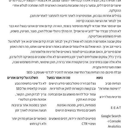
אצל חנויות רבות, הבעיה אינה רק בתיאורי המוצר עצמם, אלא בעמודי הקטגוריה, בפילטרים
שיוצרים דפים דלים, ובפער בין מה שמובטח בתוצאה האורגנית למה שמחכה לגולש אחרי
ההקלקה.
במילים אחרות: גם כאן, אופטימיזציה לאתר חייבת להתחבר לאחריות תוכן.
איך לבחור את הגישה הנכונה קדימה
אם יש מסר אחד שכדאי לקחת מהסיפור בטנסי, הוא זה: קידום אתרים אורגני בגוגל הוא כבר
לא תהליך מבודד של “להביא טראפיק”. זה מהלך ניהולי שכולל תוכן, מוצר, מוניטין, משפט,
חוויית משתמש ואנליטיקה.
עסק שבונה אסטרטגיה חכמה לא שואל רק איך לבחור חברת קידום אתרים או איך לעלות על
ביטויי זנב ארוך. הוא שואל גם אילו עמודים אנחנו באמת רוצים שייצגו אותנו, מה רמת האמון
שהם מייצרים, והאם אנחנו בנויים לעמוד בשינויים של מדיניות ופלטפורמה.
בדרך כלל, עסקים שמצליחים לאורך זמן בחיפוש הם לא אלה שמגיבים בפאניקה לכל עדכון,
אלא אלה שבנו בסיס יציב: ארכיטקטורת אתר ברורה, תוכן שימושי, חוויית משתמש טובה,
ושפה מערכתית עקבית.
טבלת סיכום: מה הנחיות גוגל החדשות אמורות להזכיר לכל מי שעוסק ב-SEO
נושא
מה זה אומר בפועל
השלכה על קידום אתרים
הנחיות סביב
גוגל מבהירה טיפול בסוגי מידע רגישים
לא כל שינוי בחשיפה נובע
“רשימות שחורות”
ובבקשות הקשורות לחוק או למדיניות
מבעיה קלאסית של SEO
עמוד יכול להיות מושפע גם אם מבחינה
צריך לבדוק תוכן, הקשר,
מדיניות מול דירוג
טכנית הוא תקין
אמינות וסיכון רגולטורי
מומחיות, ניסיון, סמכות ואמינות
תומך בסמכות אתר וביציבות
E-E-A-T
חשובים במיוחד בנושאים רגישים
תנועה אורגנית לאורך זמן
Google Search
מסייעים לזהות ירידות, דפים מושפעים
מאפשרים אבחון מדויק יותר
Console ו-
ושינויי CTR
ולא רק ניחוש
Analytics