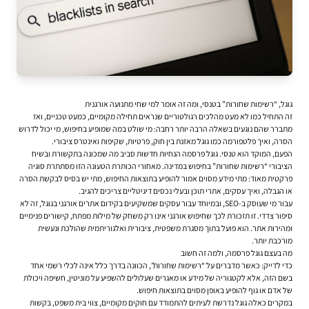
גוגל, “רשימות שחורות” בטנסי, ומה זה אומר למי שחי מתנועה אורגנית
זה התחיל כמו לא מעט מהלכים רגולטוריים שנראים תחילה מקומיים, כמעט טכניים, ואז
מתברר שהם נוגעים בשאלה הרבה יותר רחבה: מי שולט במה שמופיע בחיפוש, מי יכול לדרוש
הסרה, ואיך פלטפורמה כמו גוגל מאזנת בין חוק, פרטיות, שקיפות ואינטרס ציבורי.
הפעם, המוקד הוא טנסי. גוגל פרסמה הנחיות חדשות סביב מה שמכונה בתקשורת ובשיח
הציבורי “רשימות שחורות” בחיפוש במדינה. מאחורי הכותרת הטעונה הזו מסתתרת סוגיה
פרקטית מאוד: מתי מידע מסוים אמור להופיע בתוצאות החיפוש, מתי יש בסיס לבקשת הסרה
או הגבלה, ואיך עסקים, אתרי תוכן ובעלי נכסים דיגיטליים צריכים להגיב.
עבור מי שעוסק ב-SEO, ובמיוחד עבור עסקים שמשקיעים ב
קידום אתרים אורגני בגוגל
, זה לא
סיפור צדדי. זו תזכורת לכך שחיפוש אורגני אינו רק משחק של מילות מפתח, קישורים פנימיים
ומהירות אתר. הוא פועל בתוך מסגרת משפטית, ציבורית ואלגוריתמית שהולכת ונעשית
מורכבת יותר.
מה בעצם גוגל פרסמה, ולמה זה חשוב
כדי לדייק: כאשר מדברים על “רשימות שחורות”, הכוונה בדרך כלל אינה לכלי רשמי אחד
בשם הזה, אלא לקטגוריה של מידע או מאגרים שעלולים להשפיע על מוניטין, חשיפה ויכולת
של אדם או גוף להופיע באופן מסוים בתוצאות חיפוש.
במקרים כאלה גוגל נדרשת לעיתים להתמודד עם חוקים מקומיים, צווי בית משפט, בקשות