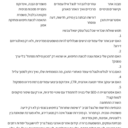
מבנה אתר
עוזרים להבהיר לגוגל אילו עמודים
משפרים הבנה, אינדוקס
וקישורים פנימיים
מרכזיים ואיך האתר מאורגן
והפניית סמכות פנימית
מקטינה בלבול, משפרת
דורשת הבחנה בין מידע, חדשות, דעה
אסטרטגיית תוכן
התאמה לכוונת חיפוש ומחזקת
ומסחר
אמון
חמש שאלות שכדאי שכל בעל עסק ישאל עכשיו
האם יש באתר שלי עמודים רגישים שעלולים להיות מושפעים ממדיניות, ולא רק מאלגוריתם
דירוג?
האם התוכן שלי באמת עונה לכוונת החיפוש, או שהוא רק “מכוון מילות מפתח” בלי ערך
מספק?
האם ברור לגולש ולגוגל מי עומד מאחורי התוכן, מה המומחיות שלו, ואיך ניתן לסמוך עליו?
האם אני עוקב אחרי תנועה אורגנית, CTR, אינדוקס וביצועי עמודים ברמת פירוט מספקת?
האם אסטרטגיית ה-SEO שלי בנויה להתמודד עם שינויי מדיניות, או רק עם שיפור מיקומים
לטווח קצר?
השורה התחתונה
ההנחיות החדשות של גוגל סביב “רשימות שחורות” בחיפוש בטנסי הן לא רק ידיעה
משפטית-טכנית. הן תמרור. הן מזכירות שגוגל אינה רק מנוע דירוג, אלא מערכת שמאזנת בין
רלוונטיות, אמינות, חוק ומדיניות.
מבחינת עסקים, המשמעות ברורה: קידום אתרים אורגני בגוגל צריך להישען על יסודות רחבים