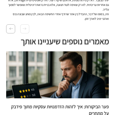
יותר מבעבר. לא רק מילות מפתח, אלא גם שיקול דעת. לא רק אופטימיזציית On Page, אלא
גם אחריות עריכתית. לא רק שאיפה לעוד תנועה, אלא בניית נראות דיגיטלית שאפשר לסמוך
עליה.
וזה, בסופו של דבר, ההבדל בין אתר שרודף אחרי החשיפה הבאה, לבין מותג שבונה נכס
אורגני יציב לאורך זמן.
מאמרים נוספים שיעניינו אותך
פער הביקורות: איך לזהות הזדמנויות עסקיות מתוך פידבק
Siri מבו
על מתחרים