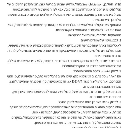
גם דני סאליבן, Search Liaison בגוגל, מדגיש שוב ושוב ברשת X ובערוצי העדכון הרשמיים של
גוגל לחיפוש, שהמטרה אינה “לתגמל טריקים”, אלא לעזור למערכות לזהות תוכן שבאמת
מועיל לאנשים. זהו קו מחשבה שמתכתב ישירות עם כל דיון על הסרה, סיווג או צמצום חשיפה
של תוכן רגיש או בעייתי.
המשותף לשני הקולות האלה פשוט: גוגל בוחנת לא רק האם דף “מותאם למילת מפתח”, אלא
האם הוא ראוי להופיע עבור המשתמש בהקשר מסוים.
מה עסקים יכולים לעשות בפועל כבר עכשיו
1. לבצע מיפוי של עמודים רגישים
לא כל עמוד באתר שווה מבחינת סיכון. בדקו אילו עמודים עוסקים במידע אישי, מידע משפטי,
טענות על צדדים שלישיים, תכנים חדשותיים, ביקורות חריפות או נושאים שעשויים ליפול תחת
מדיניות מחמירה יותר.
באתרים רבים ניתן לראות שדווקא עמודים כאלה נכתבו בחופזה, ללא עריכה משפטית או ללא
היררכיה תוכנית מסודרת. זה המקום להתחיל בו.
2. לחזק E-E-A-T ברמת האתר והמחבר
אם האתר עוסק בתכנים רגישים או מקצועיים, חשוב להבליט מי כתב, מה הניסיון שלו, מי הגוף
המפרסם, ואיך ניתן ליצור קשר. E-E-A-T אינו תג מטא ואינו תוסף. זו מסגרת שמחייבת להציג
מומחיות וסמכות בצורה ניכרת.
במונחים של קידום אורגני, זה משפיע על היכולת של האתר לבסס סמכות אתר לאורך זמן,
במיוחד בנישות תחרותיות.
3. לבדוק אם יש פער בין כוונת החיפוש לתוכן בפועל
אחת הבעיות הנפוצות היא עמוד שמבטיח תשובה אינפורמטיבית, אבל בפועל מתנהג כמו דף
מכירה. או עמוד שנראה חדשותי, אך אינו מספק פרטים, הקשר או אימות.
כאשר התוכן לא עונה באמת לכוונת החיפוש, הוא לא רק מתקשה בדירוגים בגוגל. במקרים
מסוימים הוא גם עלול להיראות כבעייתי יותר ברמת המדיניות או האמון.
4. לחזק SEO טכני, אבל לא להסתפק בו