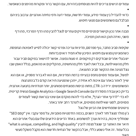
עמודים רגישים צריכים להיות מנוסחים בזהירות, עם הקשר ברור ומקורות מהימנים כשאפשר.
כדאי להבדיל בין עמודי מידע, עמודי חדשות, עמודי דעה ודפי נחיתה אורגניים. ערבוב ביניהם
מבלבל גם משתמשים וגם מנועי חיפוש.
מבנה אתר נכון וקישורים פנימיים מדויקים עוזרים לגוגל להבין מהו הדף המרכזי, מהו דף
משני, ואיזה תוכן הוא תוכן תמיכה.
שקיפות סביב מחבר, גוף מפרסם, מדיניות עריכה ופרטי קשר יכולה לסייע לאמינות הנתפסת.
כשהמוניטין נפגש עם חיפוש: הסיכון שלא תמיד רואים בדוחות
יש בעלי אתרים שבודקים רק מיקומים. זו טעות נפוצה. אפשר להישאר במיקום סביר עבור
חלק מהשאילתות, ובכל זאת לאבד חלק מהחשיפה, מהקליקים או מהאמון, בגלל האופן שבו
גוגל מציגה את ההקשר סביב התוצאה.
למשל, אם עמוד מסוים נתפס כבעייתי ברמת המדיניות, אם הוא לא ברור מספיק, או אם הוא
שייך לאזור באתר עם איכות לא אחידה, ייתכן שהפגיעה תיראה קודם כל בהתנהגות
המשתמשים: ירידה ב-CTR, פחות כניסות ממונחים ממותגים, יותר תנודתיות בתנועה אורגנית.
בדיוק כאן עבודה מסודרת עם Google Search Console ו-Google Analytics נעשית קריטית.
לא כדי “לרדוף אחרי הגרף”, אלא כדי לזהות מוקדם אם שינוי בנראות קשור לעמודים
מסוימים, לסוגי שאילתות מסוימים, או לטרנד רחב יותר באתר.
ציטוטים שממחישים את הכיוון של גוגל
ג’ון מולר מגוגל חזר לאורך השנים, בכמה הזדמנויות פומביות, על מסר עקבי: אין “קסם SEO”
שמחליף איכות, בהירות וערך למשתמש. באחד הדיונים הידועים שלו עם בעלי אתרים הוא
תיאר את האתגר כך שגוגל מנסה להבין “what is unique, compelling, and high quality”
בכל עמוד. זה אולי נשמע כללי, אבל בהקשר של הנחיות חדשות הוא מקבל משקל מעשי
מאוד.