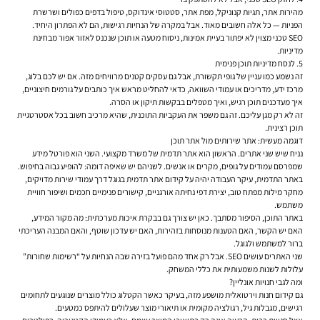
מהירות אתר, תגיות קנוניקל, מפת אתר, סטטוסי אינדוקס, טיפול בדפים כפולים ושרשרת
הפניות — כל אלה חשובים מאוד. אבל במקרה של הנחיות רגישות, הם לא הפתרון היחיד.
SEO טכני מצוין לא יפתור בעיית אמינות, ניסוח מטעה או תוכן שנכנס לאזור אפור מבחינת
מדיניות.
5. לנסח מדיניות תוכן פנימית
זה נשמע כמו עניין של גופי תקשורת, אבל גם עסקים קטנים מרוויחים מזה. אם יש לכם בלוג,
מרכז ידע, מדריכים או עמודי השוואה, כדאי להחליט מראש איך כותבים על גורמים חיצוניים,
איך מעדכנים תוכן רגיש, ואיך מטפלים בבקשות תיקון או הסרה.
זה לא רק מגן עליכם. זה גם משפר את העקביות התוכנית, שהיא מרכיב חשוב בכל אסטרטגיית
תוכן רצינית.
דוגמה מעשית: אתר שירותים מול אתר תוכן
נניח שיש שני אתרים. הראשון הוא אתר תדמית של משרד מקצועי. השני הוא פורטל מידע
שמפרסם עמודים על גופים, מקרים או אנשים. לשניהם יש שאיפה דומה: להופיע גבוה בחיפוש.
באתר התדמית, עיקר העבודה יהיה על קידום אתר תדמית בגוגל דרך עמודי שירות מדויקים,
מחקר מילות מפתח טוב, יצירת דפי נחיתה אורגניים, קישורים פנימיים חכמים ושיפור חוויית
משתמש.
באתר התוכן, הסיפור מסתבך. כאן יש צורך גם בבקרת איכות מערכתית: מה מקור המידע,
האם יש הקשר, האם הטענות מנוסחות בזהירות, האם יש עדכון שוטף, והאם המבנה העריכתי
ברור למשתמש ולגוגל.
שני האתרים עושים SEO. אבל רק אחד מהם פועל בזירה שבה הנחיות על “רשימות שחורות”
עלולות לשנות משמעותית את כללי המשחק.
ומה לגבי חנויות אונליין?
גם קידום חנות וירטואלית מושפע מזה, בעיקר כאשר הקטלוג כולל מוצרים שנוגעים לתחומים
רגישים, מגבלות גיל, רגולציה מקומית או תיאורי מוצר שעלולים להיתפס כמטעים.