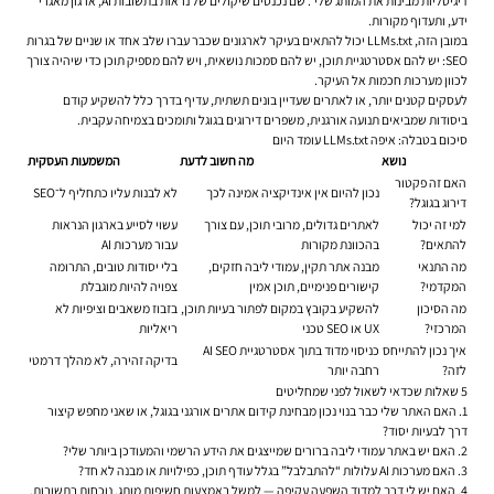
דיגיטליות מבינות את המותג שלי”. שם נכנסים שיקולים של נראות בתשובות AI, ארגון מאגרי
ידע, ותעדוף מקורות.
במובן הזה, LLMs.txt יכול להתאים בעיקר לארגונים שכבר עברו שלב אחד או שניים של בגרות
SEO: יש להם אסטרטגיית תוכן, יש להם סמכות נושאית, ויש להם מספיק תוכן כדי שיהיה צורך
לכוון מערכות חכמות אל העיקר.
לעסקים קטנים יותר, או לאתרים שעדיין בונים תשתית, עדיף בדרך כלל להשקיע קודם
ביסודות שמביאים תנועה אורגנית, משפרים דירוגים בגוגל ותומכים בצמיחה עקבית.
סיכום בטבלה: איפה LLMs.txt עומד היום
נושא
מה חשוב לדעת
המשמעות העסקית
האם זה פקטור
נכון להיום אין אינדיקציה אמינה לכך
לא לבנות עליו כתחליף ל־SEO
דירוג בגוגל?
למי זה יכול
לאתרים גדולים, מרובי תוכן, עם צורך
עשוי לסייע בארגון הנראות
להתאים?
בהכוונת מקורות
עבור מערכות AI
מה התנאי
מבנה אתר תקין, עמודי ליבה חזקים,
בלי יסודות טובים, התרומה
המקדמי?
קישורים פנימיים, תוכן אמין
צפויה להיות מוגבלת
מה הסיכון
להשקיע בקובץ במקום לפתור בעיות תוכן,
בזבוז משאבים וציפיות לא
המרכזי?
UX או SEO טכני
ריאליות
איך נכון להתייחס
כניסוי מדוד בתוך אסטרטגיית AI SEO
בדיקה זהירה, לא מהלך דרמטי
לזה?
רחבה יותר
5 שאלות שכדאי לשאול לפני שמחליטים
1. האם האתר שלי כבר בנוי נכון מבחינת קידום אתרים אורגני בגוגל, או שאני מחפש קיצור
דרך לבעיות יסוד?
2. האם יש באתר עמודי ליבה ברורים שמייצגים את הידע הרשמי והמעודכן ביותר שלי?
3. האם מערכות AI עלולות “להתבלבל” בגלל עודף תוכן, כפילויות או מבנה לא חד?
4. האם יש לי דרך למדוד השפעה עקיפה — למשל באמצעות חשיפות מותג, נוכחות בתשובות,