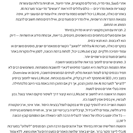
אתרי SaaS, גופי מדיה, פורטלים מקצועיים, אתרי תיעוד, או חנויות גדולות עם עשרות
קטגוריות ומאות מדריכים — כולם עלולים להיראות “רועשים” מדי עבור מערכות AI.
באתרים כאלה, LLMs.txt יכול לשמש כמפת עדיפויות: אילו עמודים הם עוגני ידע, איפה
נמצאות ההגדרות הרשמיות, אילו מדריכים מעודכנים, ואילו דפים פחות חשובים להבנת
המותג או התחום.
2. חברות עם תוכן מקצועי רגיש או מדויק במיוחד
אם אתם פועלים בתחומים כמו משפטים, פיננסים, בריאות, אבטחת מידע או תשתיות — דיוק
הוא לא בונוס. הוא תנאי בסיס.
במקרים כאלה, מערכות AI עלולות “לשאוב” הקשרים ממאמרים ישנים, פוסטים משניים או
עמודי תמיכה חלקיים. קובץ LLMs.txt יכול, לפחות ברמת הכוונה, לסמן אילו מקורות באתר
נחשבים מעודכנים ורשמיים יותר.
3. מותגים שרוצים לתמוך בנראות שלהם במנועי תשובה
אחת המגמות הבולטות היא המעבר מחיפוש לינארי לתשובות מסונתזות. משתמשים רבים לא
תמיד נכנסים קודם לעמוד תוצאות מלא; לעיתים הם פוגשים תשובה, סיכום או Overview.
במצב כזה, AI SEO מתמקד לא רק בקליק, אלא גם בנוכחות. LLMs.txt עשוי לתמוך בניסיון
“להגיש” למערכות AI את התוכן הנכון, אך רק אם התוכן הזה באמת בנוי היטב מלכתחילה.
איפה בעלי אתרים נוטים לטעות
הטעות הראשונה היא לחשוב ש־LLMs.txt הוא קיצור דרך לשיפור מיקום האתר בגוגל. נכון
לעכשיו, אין בסיס אמין לטענה כזו.
הטעות השנייה היא להוסיף קובץ חדש במקום לטפל בבעיות היסוד. אתר איטי, ארכיטקטורת
מידע חלשה, עמודים ללא בידול, קניבליזציה בין ביטויי זנב ארוך, או חוויית משתמש בעייתית
— כל אלה יפגעו ביכולת של האתר להצליח הרבה לפני השאלה אם הוספתם קובץ הכוונה
ל־LLM.
והטעות השלישית שכיחה במיוחד אצל ארגונים עם הרבה תוכן: הם מנסים “לשלוט” במערכות
AI בלי לייצר מקור ברור. אם יש באתר שלושה מאמרים כמעט זהים על אותו נושא, ללא עמוד