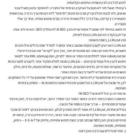
להתבלבל בינו לבין תשתית החיפוש הקלאסית.
ג'ון מולר מגוגל חזר לא פעם על העיקרון הבסיסי של החברה: להתמקד בתוכן מועיל עבור
אנשים, ולא לבנות מהלכים רק סביב פורמטים “חדשים” ללא הוכחת ערך ברורה. גם כששיח
התעשייה רץ קדימה, גוגל בדרך כלל נשארת זהירה: קודם שימוש אמיתי, אחר כך אולי
סטנדרט.
זה חשוב במיוחד למי שמוביל אסטרטגיית תוכן. AI SEO לא מחליף SEO. הוא מרחיב אותו.
ובדיוק בנקודה הזו LLMs.txt נכנס לשיחה.
מהו LLMs.txt, בשפה פשוטה
LLMs.txt הוא רעיון לקובץ טקסט שמוצב באתר ומסביר למודלי שפה גדולים אילו תכנים
חשובים, אילו אזורים באתר הם סמכותיים יותר, ואיך נכון “לקרוא” את הנכס הדיגיטלי.
אם robots.txt אומר לזחלנים מה מותר או אסור לסרוק, ואם XML sitemap עוזר למנועי
חיפוש להבין אילו עמודים קיימים — LLMs.txt מנסה למלא תפקיד אחר: להצביע למערכות AI
על המקורות המרכזיים, הדפים המכוננים, התיעוד הרשמי, שאלות נפוצות, מדיניות, מילון
מושגים או תכנים שכדאי להעדיף בעת הבנת האתר.
הבעיה היא שהתחום עדיין לא מיושר. אין כיום תקן רשמי ואחיד שמאומץ על ידי כל השחקנים.
לכן, מי שבונה על LLMs.txt כעל מנגנון שיבטיח הופעה בתשובות AI — מסתכן בציפיות
מוגזמות.
אז מתי זה כן יכול להתאים ל־AI SEO?
התשובה הטובה ביותר היא זו: כאשר האתר כבר מסודר היטב, יש לו מבנה ברור, תוכן איכותי
ועמודים סמכותיים — וצריך שכבה נוספת של הכוונה.
במילים אחרות, LLMs.txt לא אמור להיות הפתרון לבלגן. הוא מתאים בעיקר לאתרים שכבר
עשו את שיעורי הבית של קידום אורגני: מבנה אתר הגיוני, היררכיית מידע ברורה, קישורים
פנימיים נכונים, תוכן SEO שנכתב סביב כוונת חיפוש אמיתית, וחיזוק של E-E-A-T — ניסיון,
מומחיות, סמכות ואמינות.
1. אתרים גדולים עם הרבה תוכן דומה