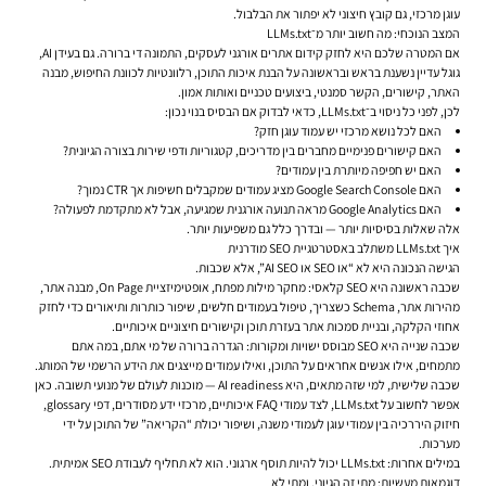
עוגן מרכזי, גם קובץ חיצוני לא יפתור את הבלבול.
המצב הנוכחי: מה חשוב יותר מ־LLMs.txt
אם המטרה שלכם היא לחזק קידום אתרים אורגני לעסקים, התמונה די ברורה. גם בעידן AI,
גוגל עדיין נשענת בראש ובראשונה על הבנת איכות התוכן, רלוונטיות לכוונת החיפוש, מבנה
האתר, קישורים, הקשר סמנטי, ביצועים טכניים ואותות אמון.
לכן, לפני כל ניסוי ב־LLMs.txt, כדאי לבדוק אם הבסיס בנוי נכון:
האם לכל נושא מרכזי יש עמוד עוגן חזק?
האם קישורים פנימיים מחברים בין מדריכים, קטגוריות ודפי שירות בצורה הגיונית?
האם יש חפיפה מיותרת בין עמודים?
האם Google Search Console מציג עמודים שמקבלים חשיפות אך CTR נמוך?
האם Google Analytics מראה תנועה אורגנית שמגיעה, אבל לא מתקדמת לפעולה?
אלה שאלות בסיסיות יותר — ובדרך כלל גם משפיעות יותר.
איך LLMs.txt משתלב באסטרטגיית SEO מודרנית
הגישה הנכונה היא לא “או SEO או AI SEO”, אלא שכבות.
שכבה ראשונה היא SEO קלאסי: מחקר מילות מפתח, אופטימיזציית On Page, מבנה אתר,
מהירות אתר, Schema כשצריך, טיפול בעמודים חלשים, שיפור כותרות ותיאורים כדי לחזק
אחוזי הקלקה, ובניית סמכות אתר בעזרת תוכן וקישורים חיצוניים איכותיים.
שכבה שנייה היא SEO מבוסס ישויות ומקורות: הגדרה ברורה של מי אתם, במה אתם
מתמחים, אילו אנשים אחראים על התוכן, ואילו עמודים מייצגים את הידע הרשמי של המותג.
שכבה שלישית, למי שזה מתאים, היא AI readiness — מוכנות לעולם של מנועי תשובה. כאן
אפשר לחשוב על LLMs.txt, לצד עמודי FAQ איכותיים, מרכזי ידע מסודרים, דפי glossary,
חיזוק היררכיה בין עמודי עוגן לעמודי משנה, ושיפור יכולת “הקריאה” של התוכן על ידי
מערכות.
במילים אחרות: LLMs.txt יכול להיות תוסף ארגוני. הוא לא תחליף לעבודת SEO אמיתית.
דוגמאות מעשיות: מתי זה הגיוני, ומתי לא