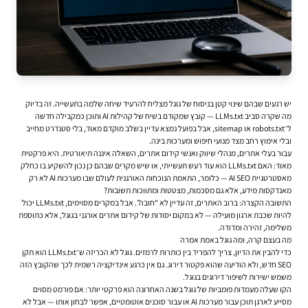
יש רגעים שבהם שינוי קטן בניסוח של גוגל מצליח להרעיד שיחה שלמה בתעשייה. זה בדיוק
מה שקרה סביב LLMs.txt — קובץ שמקודם בשיח של קהילות AI ותוכן כמקבילה חדשה
ל־robots.txt או sitemap, אבל בפועל נמצא עדיין בשלב מוקדם מאוד, בלי סטנדרט מחייב
ובלי אימוץ רחב מצד מנועי חיפוש ומערכות בינה.
עבור בעלי אתרים, מנהלי שיווק ואנשי
קידום אתרים
, השאלה איננה תיאורטית. היא פרקטית
מאוד: האם LLMs.txt הוא עוד רעש תעשייתי, או שיש מקרים שבהם כן נכון להשקיע בו כחלק
מאסטרטגיית AI SEO — כלומר, התאמת הנוכחות האורגנית לעולם שבו מערכות AI לא רק
מאנדקסות מידע, אלא גם מסכמות, מצטטות ומתווכות תשובות?
התשובה הקצרה: ברוב האתרים, זה עדיין לא “חובה”. אבל במקרים מסוימים, LLMs.txt יכול
להיות שכבת ארגון מועילה — לא במקום יסודות של קידום אתרים אורגני בגוגל, אלא כתוספת
משלימה, זהירה ומדודה.
מה בעצם קרה, ומה גוגל באמת אמרה
כדי להבין את הדיון, צריך להפריד בין כותרות לרמזים. גוגל לא הכריזה ש־LLMs.txt הוא תקן
SEO חדש, ולא הודיעה שהוא פקטור דירוג. גם אין כרגע אינדיקציה רשמית לכך שהקובץ הזה
משמש ישירות לשיפור דירוגים בגוגל.
הקו שעלה מעמדות פומביות של גוגל בשנה האחרונה הוא פרקטי יותר: אם פורמט מסוים
מסייע לארגן תוכן עבור מערכות AI או עבור סוכנים אוטומטיים, אפשר לבחון אותו — אבל לא