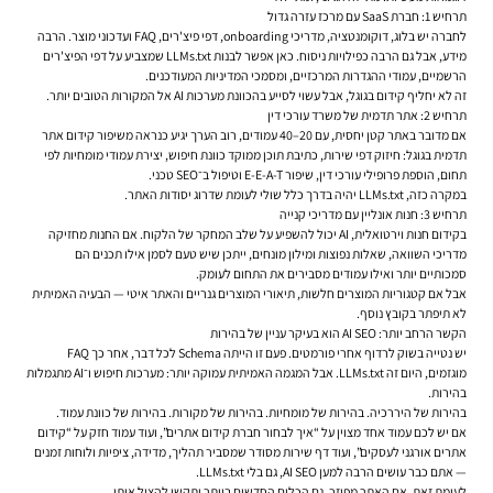
תרחיש 1: חברת SaaS עם מרכז עזרה גדול
לחברה יש בלוג, דוקומנטציה, מדריכי onboarding, דפי פיצ'רים, FAQ ועדכוני מוצר. הרבה
מידע, אבל גם הרבה כפילויות ניסוח. כאן אפשר לבנות LLMs.txt שמצביע על דפי הפיצ'רים
הרשמיים, עמודי ההגדרות המרכזיים, ומסמכי המדיניות המעודכנים.
זה לא יחליף קידום בגוגל, אבל עשוי לסייע בהכוונת מערכות AI אל המקורות הטובים יותר.
תרחיש 2: אתר תדמית של משרד עורכי דין
אם מדובר באתר קטן יחסית, עם 20–40 עמודים, רוב הערך יגיע כנראה משיפור קידום אתר
תדמית בגוגל: חיזוק דפי שירות, כתיבת תוכן ממוקד כוונת חיפוש, יצירת עמודי מומחיות לפי
תחום, הוספת פרופילי עורכי דין, שיפור E-E-A-T וטיפול ב־SEO טכני.
במקרה כזה, LLMs.txt יהיה בדרך כלל שולי לעומת שדרוג יסודות האתר.
תרחיש 3: חנות אונליין עם מדריכי קנייה
בקידום חנות וירטואלית, AI יכול להשפיע על שלב המחקר של הלקוח. אם החנות מחזיקה
מדריכי השוואה, שאלות נפוצות ומילון מונחים, ייתכן שיש טעם לסמן אילו תכנים הם
סמכותיים יותר ואילו עמודים מסבירים את התחום לעומק.
אבל אם קטגוריות המוצרים חלשות, תיאורי המוצרים גנריים והאתר איטי — הבעיה האמיתית
לא תיפתר בקובץ נוסף.
הקשר הרחב יותר: AI SEO הוא בעיקר עניין של בהירות
יש נטייה בשוק לרדוף אחרי פורמטים. פעם זו הייתה Schema לכל דבר, אחר כך FAQ
מוגזמים, היום זה LLMs.txt. אבל המגמה האמיתית עמוקה יותר: מערכות חיפוש ו־AI מתגמלות
בהירות.
בהירות של היררכיה. בהירות של מומחיות. בהירות של מקורות. בהירות של כוונת עמוד.
אם יש לכם עמוד אחד מצוין על “איך לבחור חברת קידום אתרים”, ועוד עמוד חזק על “קידום
אתרים אורגני לעסקים”, ועוד דף שירות מסודר שמסביר תהליך, מדידה, ציפיות ולוחות זמנים
— אתם כבר עושים הרבה למען AI SEO, גם בלי LLMs.txt.
לעומת זאת, אם האתר מפוזר, גם הכלים החדשים ביותר יתקשו להציל אותו.