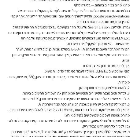
מה אומרים בכירים בתחום — בלי להיסחף
גוגל עצמה נזהרת מאוד מלהכתיר “טריקים” חדשים. ג'ון מולר, מהקולות המוכרים של
Google Search Relations, הדגיש לאורך השנים שוב ושוב שאין תחליף ליצירת אתר שקל
להבין אותו, עם תוכן טוב ותשתית ברורה.
גם דני סאליבן, Search Liaison של גוגל, חוזר בקו עקבי על כך שמערכות החיפוש של גוגל
נועדו לתגמל תוכן שמסייע לאנשים, ולא תמרונים טכניים לשמם. זו נקודה מהותית כאן: גם אם
LLMs.txt עשוי להיות מועיל במקרים מסוימים, הוא צריך לנבוע מלוגיקה של בהירות
ושימושיות — לא מניסיון “לעקוף” את המערכת.
הקו הזה מתחבר היטב גם לעקרונות E-E-A-T. בעולם שבו תוכן יכול להיווצר מהר, הערך
האמיתי נבנה דווקא ממי עומד מאחורי המידע, איך הוא מאורגן, ועד כמה הוא אמין, מעודכן
ונגיש.
איך לבדוק אם זה נכון לארגון שלכם
לפני שמטמיעים LLMs.txt, מומלץ לעבוד לפי סדר עדיפויות פשוט.
למפות את עמודי הליבה של האתר: דפי שירות, קטגוריות, מדריכי עוגן, FAQ, מדיניות, עמודי
מומחיות.
לזהות כפילויות, סתירות ותוכן מיושן.
לבדוק האם מבנה הקישורים הפנימיים אכן מחזק את העמודים החשובים ביותר.
לוודא שעמודי הליבה הם גם העמודים החזקים ביותר מבחינת תוכן, UX ומהירות.
רק אז לשקול האם יש היגיון בשכבת הכוונה נוספת עבור מערכות AI.
אם אין לכם עדיין “מקור אמת” ברור באתר, LLMs.txt עלול בעיקר להבליט את היעדר הסדר.
מה המשמעות לעסקים שמשקיעים בקידום אורגני
לבעלי עסקים ולמנהלי שיווק, המסקנה די מפוכחת: לא כל חידוש מצדיק פרויקט. אבל גם לא
נכון לפטור כל רעיון חדש כבאזז ריק.
מי שמשקיע ב־SEO לאורך זמן צריך לשאול לא רק “מה גוגל מדרגת”, אלא גם “איך מערכות