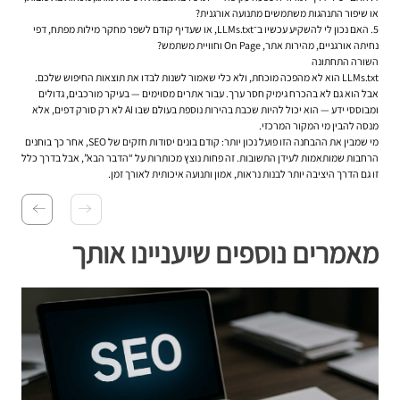
או שיפור התנהגות משתמשים מתנועה אורגנית?
5. האם נכון לי להשקיע עכשיו ב־LLMs.txt, או שעדיף קודם לשפר מחקר מילות מפתח, דפי
נחיתה אורגניים, מהירות אתר, On Page וחוויית משתמש?
השורה התחתונה
LLMs.txt הוא לא מהפכה מוכחת, ולא כלי שאמור לשנות לבדו את תוצאות החיפוש שלכם.
אבל הוא גם לא בהכרח גימיק חסר ערך. עבור אתרים מסוימים — בעיקר מורכבים, גדולים
ומבוססי ידע — הוא יכול להיות שכבת בהירות נוספת בעולם שבו AI לא רק סורק דפים, אלא
מנסה להבין מי המקור המרכזי.
מי שמבין את ההבחנה הזו פועל נכון יותר: קודם בונים יסודות חזקים של SEO, אחר כך בוחנים
הרחבות שמותאמות לעידן התשובות. זה פחות נוצץ מכותרות על “הדבר הבא”, אבל בדרך כלל
זו גם הדרך היציבה יותר לבנות נראות, אמון ותנועה איכותית לאורך זמן.
מאמרים נוספים שיעניינו אותך