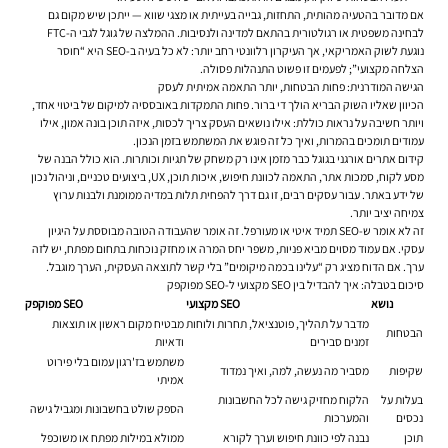
אם מדובר בהטעיה מהותית, התחזות, גבייה בעייתית או מצגי שווא — ייתכן שיש מקום גם
לבחינה משפטית או רגולטורית בהתאם למדינה ולנסיבות. ההמלצה של גוגל לגבי ה-FTC
נוגעת לשוק האמריקאי, אך העיקרון רלוונטי רחב יותר: לא כל בעיה ב-SEO היא “חוסר
הצלחה מקצועי”; לפעמים זו פשוט התנהלות פסולה.
הגישה המודרנית: פחות הבטחות, יותר התאמה אמיתית לעסק
הכיוון שאליו השוק הבריא הולך די ברור. פחות התמקדות באובססיה למיקום של ביטוי אחד,
ויותר חשיבה על נראות כוללת: אילו נושאים העסק צריך לכסות, איזה תוכן בונה אמון, אילו
עמודים תומכים בהמרות, ואיך כל זה פוגש את המשתמש בזמן הנכון.
קידום אתרים אורגני בגוגל כבר מזמן אינו רק משחק של תגיות וכותרות. הוא כולל הבנה של
מסע לקוח, סמכות אתר, התאמה לכוונת חיפוש, איכות תוכן, UX, ביצועים טכניים, וניהול נכון
של ידע באתר. עבור עסקים רבים, זו גם דרך להפחית תלות במדיה ממומנת ולבנות ערוץ
צמיחה יציב יותר.
זה לא אומר ש-SEO תמיד איטי או מעורפל. זה אומר שהעבודה הטובה מבוססת על היגיון
עסקי. אם עמוד מסוים מביא פניות, משפר יחס המרה או מחזק נוכחות בתחום מפתח, יש לזה
ערך. אם הדוח מציג רק “עלינו בכמה מיקומים” בלי קשר לתוצאה העסקית, הערך מוגבל.
סיכום בטבלה: איך להבדיל בין SEO מקצועי ל-SEO מפוקפק
נושא
SEO מקצועי
SEO מפוקפק
מדבר על תהליך, פוטנציאל, תחרות ולוחות
מבטיח מקום ראשון או תוצאות
הבטחות
זמנים סבירים
ודאיות
משתמש בז'רגון עמום בלי פירוט
שקיפות
מסביר מה נעשה, למה, ואיך נמדוד
אמיתי
בעלות על
הלקוח מחזיק גישה לכל החשבונות
הספק שולט בחשבונות ומגביל גישה
נכסים
והמערכות
תוכן
נבנה לפי כוונת חיפוש וערך לקורא
ממולא במילות מפתח או משוכפל