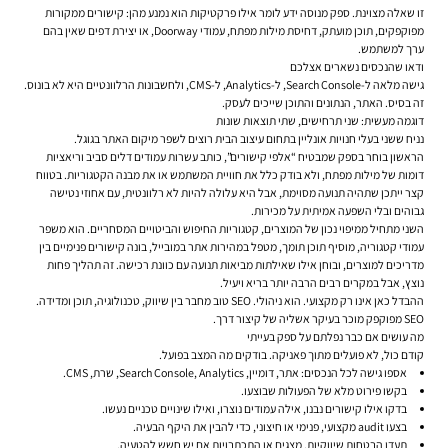
זו שאלה מצוינת. ספק מנוסה ידע לומר אילו פרקטיקות הוא נמנע מהן: קישורים ממקורות
מפוקפקים, תוכן מועתק, דחיסת מילות מפתח, עמודי Doorway, או יצירת דפים שאין בהם
ערך למשתמש.
ודאו שהנכסים נשארים אצלכם
גישה מלאה ל-Search Console, ל-Analytics, ל-CMS, ולחשבונות הרלוונטיים היא לא בונוס.
זה בסיס. האתר, הנתונים והתוכן שייכים לעסק.
דוגמה מעשית: שני תרחישים, שתי תוצאות שונות
נניח ששני בעלי חנויות אונליין בתחום עיצוב הבית רוצים לשפר מיקום האתר בגוגל.
הראשון בוחר בספק שמבטיח “אלפי קישורים”, כותב עשרות עמודים דלים סביב וריאציות
דומות של מילות מפתח, ולא בודק כלל את חוויית המשתמש או את מבנה הקטגוריות. בטווח
קצר ייתכן שתהיה תנועה מסוימת, אבל היא עלולה להיות לא רלוונטית, עם אחוזי נטישה
גבוהים ובלי השפעה אמיתית על מכירות.
השני מתחיל ממיפוי נכון של המוצרים, קטגוריות החיפוש והביטויים המסחריים. הוא משפר
עמודי קטגוריה, מוסיף תוכן תומך, מטפל במהירות אתר במובייל, בונה קישורים פנימיים בין
מדריכים למוצרים, ובוחן אילו שאילתות מביאות תנועה עם כוונת רכישה. זה תהליך פחות
נוצץ, אבל במקרים רבים הרבה יותר בריא ויעיל.
ההבדל כאן אינו רק מקצועי. הוא ניהולי. SEO טוב מחבר בין שיווק, טכנולוגיה, תוכן ומדידה.
SEO מפוקפק מוכר בעיקר אשליה של קיצור דרך.
מה עושים אם כבר נפלתם על ספק בעייתי
קודם כול, לא פועלים מתוך פאניקה. בודקים מה המצב בפועל.
אספו גישה לכל הנכסים: אתר, דומיין, Search Console, Analytics, שרת, CMS.
בקשו פירוט מלא של הפעולות שבוצעו.
בדקו אילו קישורים נבנו, אילה עמודים נוצרו, ואילו שינויים טכניים נעשו.
בצעו audit מקצועי, פנימי או חיצוני, כדי להבין את היקף הבעיה.
תעדו הבטחות שיווקיות, מצגים או התכתבויות אם יש חשש להטעיה.