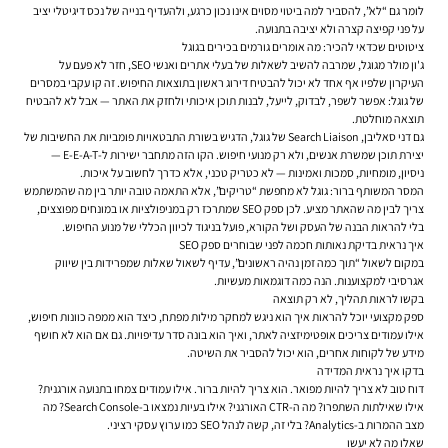
לומר גם “לא”, להסביר למה ביטוי מסוים אינו נכון כרגע, ולהעדיף בנייה של נכס דיגיטלי יציב
על פני קפיצה קצרה ולא יציבה בתנועה.
ציטוטים שכדאי להכיר: מה אומרים גורמים בכירים בגוגל
ג'ון מולר מגוגל, שמרבה להשיב לשאלות של בעלי אתרים ואנשי SEO, חזר לא פעם על
העיקרון שלפיו אף אחד לא יכול להבטיח דירוג ראשון בתוצאות החיפוש. זה קו עקבי במסרים
של גוגל: אפשר לשפר, לבדוק, לייעל, לבנות תוכן איכותי ולחזק את האתר — אבל לא להבטיח
תוצאה מוחלטת.
גם דני סאליבן, Search Liaison של גוגל, הדגיש בשורת התבטאויות פומביות את החשיבות של
יצירת תוכן שמשרת אנשים, ולא רק מנועי חיפוש. הקו הזה מתחבר ישירות ל-E-E-A-T —
ניסיון, מומחיות, סמכות ואמינות — לא כטריק טכני, אלא כדרך לחשוב על איכות.
המסר המשותף ברור: גוגל לא מחפשת “טריקים”, אלא התאמה טובה יותר בין מה שהמשתמש
צריך לבין מה שהאתר מציע. לכן ספק SEO שמתרכז רק במניפולציות או במונחים מפוצצים,
בלי להראות הבנה של העסק ושל הקורא, פועל בניגוד לכיוון הכללי של מנוע החיפוש.
איך נראית בדיקת נאותות חכמה לפני שבוחרים ספק SEO
במקום לשאול “תוך כמה זמן נהיה ראשונים”, עדיף לשאול שאלות שמפרידות בין שיווק
אגרסיבי למקצוענות. הנה כמה דוגמאות מעשיות.
בקשו לראות תהליך, לא רק תוצאה
ספק מקצועי יוכל להראות איך הוא ניגש למחקר מילות מפתח, כיצד הוא ממפה כוונות חיפוש,
אילו עמודים צריכים אופטימיזציה לאתר, ואיך הוא בונה סדר עדיפויות. גם אם הוא לא חושף
מידע של לקוחות אחרים, הוא יכול להסביר את השיטה.
בדקו איך נראית המדידה
דוח טוב לא צריך להיות מפואר. הוא צריך להיות ברור. אילו עמודים צמחו בתנועה אורגנית?
אילו שאילתות השתפרו? מה ה-CTR האורגני? אילו בעיות נמצאו ב-Search Console? מה
מצב ההמרות ב-Analytics? בלי זה, קשה לנהל SEO כמו ערוץ עסקי רציני.
שאלו מה לא יעשו