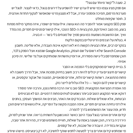
2. טענה ל”קשר מיוחד עם גוגל”
אם ספק מציג עצמו כמי שיש לו ערוץ ישיר להשפיע על דירוגים בגוגל, כדאי לעצור. לגוגל יש
מערכות פרסום, תמיכה ומסמכי עזרה, אבל לא מנגנון פרטי שמאפשר לעקוף תחרות אורגנית.
3. חוסר שקיפות מוחלט
ספק SEO מקצועי אמור להסביר מה הוא עושה: אילו עמודים ישופרו, איזה מחקר מילות מפתח
בוצע, מה מצב האינדוקס, מהן בעיות ה-SEO הטכני, אילו קישורים פנימיים חסרים, מה נמדד
ואיך. אם התשובות נשמעות כמו עשן סמיך של מונחים בלי בשר — זו בעיה.
4. בעלות על הנכסים הדיגיטליים במקום הלקוח
במקרים רבים, אחת הבעיות הקשות היא לאו דווקא איכות העבודה, אלא שליטה. חשבון
Search Console שלא רשום על שם העסק, Google Analytics שנמצא אצל הספק בלבד,
תוכן שמתפרסם בלי גישה מסודרת, או דומיין ותשתיות שמוחזקים אצל צד שלישי. זה סיכון
אמיתי.
5. בניית קישורים מפוקפקים בלי הסכמה או הסבר
קישורים חיצוניים עדיין יכולים להיות רכיב חשוב בחיזוק סמכות אתר, אבל הדרך חשובה לא
פחות מהתוצאה. רשתות קישורים זולות, אתרים ספאמיים, הפצצה של אנקור טקסטים, או
קישורים שאין להם הקשר — כל אלה עלולים לייצר נזק.
מה אומרת המציאות המקצועית: SEO טוב נראה הרבה פחות נוצץ, והרבה יותר מסודר
דווקא אנשי המקצוע הטובים ביותר נשמעים לעיתים פחות דרמטיים. הם לא מבטיחים
הבטחות, אלא שואלים שאלות. הם בודקים את האתר, מבינים את המשפך העסקי, בוחנים
אילו דפי נחיתה אורגניים חסרים, איפה המבנה מקשה על הסריקה, אילו נושאים דורשים תוכן
חדש, ומה עוצר את המשתמש בדרך להמרה.
קידום אתרים אורגני בגוגל עובד היטב כאשר הוא נשען על תשתית בריאה: אתר שניתן לסרוק,
היררכיה ברורה, תוכן שעונה באמת על שאלות, חוויית משתמש סבירה, מהירות אתר טובה,
ועקביות במדידה. זו עבודה של שכבות, לא של קסמים.
מי שמחפש
קידום אתרים
צריך למעשה לחפש שותף לחשיבה, לא רק ביצועיסט. מישהו שיודע