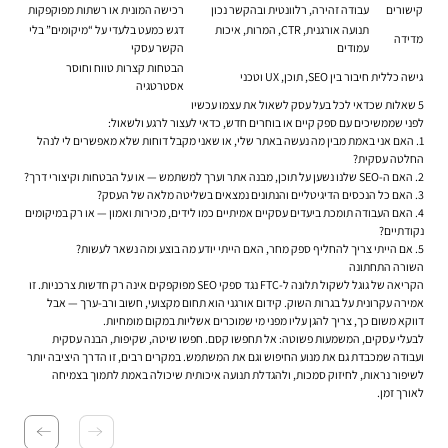
קישורים
עבודה זהירה, רלוונטית ובהקשר נכון
רכישה המונית או רשתות מפוקפקות
תנועה אורגנית, CTR, המרות, איכות
דגש כמעט בלעדי על “מיקומים” בלי
מדידה
עמודים
הקשר עסקי
הבטחות קצרות טווח וחוסר
גישה כללית
חיבור בין SEO, תוכן, UX וטכני
אסטרטגיה
5 שאלות שכדאי לכל בעל עסק לשאול את עצמו עכשיו
לפני שממשיכים עם ספק קיים או בוחרים חדש, כדאי לעצור לרגע ולשאול:
האם אני באמת מבין מה נעשה באתר שלי, או שאני מקבל דוחות שלא מאפשרים לי לנהל
החלטה עסקית?
האם ה-SEO שלנו נשען על תוכן, מבנה אתר וערך למשתמש — או על הבטחות וקיצורי דרך?
האם כל הנכסים הדיגיטליים והנתונים נמצאים בשליטה מלאה של העסק?
האם העבודה תומכת ביעדים עסקיים אמיתיים כמו לידים, מכירות ואמון — או רק במיקומים
נקודתיים?
אם הייתי צריך להחליף ספק מחר, האם הייתי יודע מה בוצע ומה נשאר לעשות?
השורה התחתונה
הקריאה של גוגל לשקול תלונה ל-FTC נגד ספקי SEO מפוקפקים אינה רק חדשות צרכניות. זו
אמירה עקרונית על בגרות השוק. קידום אורגני הוא תחום מקצועי, חשוב ורב-ערך — אבל
דווקא משום כך, צריך להגן עליו מפני מי שמוכרים אשליות במקום מומחיות.
לבעלי עסקים, המשמעות פשוטה: אל תחפשו קסם. חפשו שיטה, שקיפות, הבנה עסקית
ועבודה שמכבדת גם את מנוע החיפוש וגם את המשתמש. במקרים רבים, זו הדרך היציבה יותר
לשיפור נראות, לחיזוק סמכות, ולהגדלת תנועה איכותית שיכולה באמת לתמוך בצמיחה
לאורך זמן.