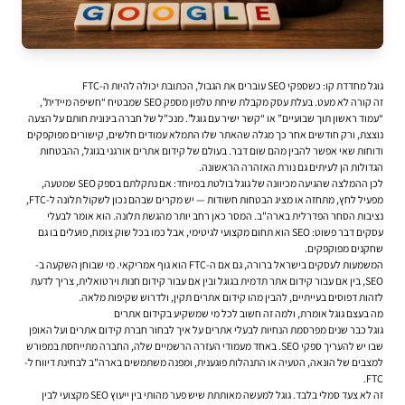
גוגל מחדדת קו: כשספקי SEO עוברים את הגבול, הכתובת יכולה להיות ה-FTC
זה קורה לא מעט. בעלת עסק מקבלת שיחת טלפון מספק SEO שמבטיח “חשיפה מיידית”,
“עמוד ראשון תוך שבועיים” או “קשר ישיר עם גוגל”. מנכ"ל של חברה בינונית חותם על הצעה
נוצצת, ורק חודשים אחר כך מגלה שהאתר שלו התמלא עמודים חלשים, קישורים מפוקפקים
ודוחות שאי אפשר להבין מהם שום דבר. בעולם של קידום אתרים אורגני בגוגל, ההבטחות
הגדולות הן לעיתים גם נורת האזהרה הראשונה.
לכן ההמלצה שהגיעה מכיוונה של גוגל בולטת במיוחד: אם נתקלתם בספק SEO שמטעה,
מפעיל לחץ, מתחזה או מציג הבטחות חשודות — יש מקרים שבהם נכון לשקול תלונה ל-FTC,
נציבות הסחר הפדרלית בארה"ב. המסר כאן רחב יותר מהגשת תלונה. הוא אומר לבעלי
עסקים דבר פשוט: SEO הוא תחום מקצועי לגיטימי, אבל כמו בכל שוק צומח, פועלים בו גם
שחקנים מפוקפקים.
המשמעות לעסקים בישראל ברורה, גם אם ה-FTC הוא גוף אמריקאי. מי שבוחן השקעה ב-
SEO, בין אם עבור קידום אתר תדמית בגוגל ובין אם עבור קידום חנות וירטואלית, צריך לדעת
לזהות דפוסים בעייתיים, להבין מהו קידום אתרים תקין, ולדרוש שקיפות מלאה.
מה בעצם גוגל אומרת, ולמה זה חשוב לכל מי שמשקיע בקידום אתרים
גוגל כבר שנים מפרסמת הנחיות לבעלי אתרים על
איך לבחור חברת קידום אתרים
ועל האופן
שבו יש להעריך ספקי SEO. באחד מעמודי העזרה הרשמיים שלה, החברה מתייחסת במפורש
למצבים של הונאה, הטעיה או התנהלות פוגענית, ומפנה משתמשים בארה"ב לבחינת דיווח ל-
FTC.
זה לא צעד סמלי בלבד. גוגל למעשה מאותתת שיש פער מהותי בין ייעוץ SEO מקצועי לבין