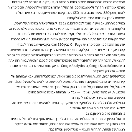
מכירה אגרסיבית של הבטחות חסרות בסיס. מבחינת בעלי עסקים, זו תזכורת לכך שקידום
אורגני אינו “קיצור דרך” ולא מנגנון קסם. זה תהליך שדורש מחקר מילות מפתח, אופטימיזציה
לאתר, תוכן SEO, שיפור מבנה אתר, SEO טכני, קישורים פנימיים, ניטור ביצועים ויכולת
אמיתית להבין את כוונת החיפוש של הלקוחות.
במילים אחרות: אם מישהו מוכר לכם קידום בגוגל בלי לשאול שאלות בסיסיות על העסק,
הלקוחות, התחרות, היעדים והאתר עצמו — כנראה שלא מדובר באסטרטגיה, אלא במכירה.
האתגר המרכזי: שוק שקל להיכנס אליו, וקשה יותר להבדיל בו בין מומחיות להבטחות
אחד הקשיים הגדולים בתחום הוא שהלקוח הממוצע אינו חי SEO ביום-יום. הוא לא בהכרח
יודע מה ההבדל בין אופטימיזציית On Page לבין SEO טכני, בין ביטויי זנב ארוך לעמודי
קטגוריה, או בין שיפור אחוזי הקלקה מתוצאות החיפוש לבין הגדלת תנועה אורגנית אמיתית.
הפער הזה מייצר כר נוח לספקים שמוכרים תחושת שליטה במקום עבודה מקצועית. קל למכור
“תוצאות”, הרבה יותר קשה להסביר למה לפעמים דווקא טיפול במבנה האתר, במהירות אתר,
ב-Google Search Console, ב-Google Analytics ובדיוק כוונת החיפוש יניב תוצאות טובות
יותר — אבל רק לאורך זמן.
אצל עסקים רבים, הטעות מתחילה במקום מובן מאוד: רצון לקבל ודאות. אלא שבתחום של
קידום אתרים אורגני לעסקים, ודאות מלאה פשוט לא קיימת. אין לאיש שליטה על האלגוריתם
של גוגל, על רמת התחרות, על שינויים בשוק או על הדרך שבה משתמשים מחפשים. יש
מקצועיות, יש מתודולוגיה, יש ניסיון — אבל אין הבטחה אמינה למיקום מסוים.
הסימנים האדומים שצריכים להדליק נורה
ההמלצה של גוגל להתלונן על ספקי SEO מפוקפקים הופכת למעשית באמת כשמבינים מה
לחפש. הנה כמה דפוסים שחוזרים שוב ושוב.
1. הבטחות למקום ראשון בגוגל
זה אולי הסימן המוכר ביותר. גוגל עצמה הבהירה לאורך השנים שאף אחד לא יכול להבטיח
דירוג ראשון בתוצאות האורגניות. מי שמציג זאת כהתחייבות, במיוחד לפני שביצע בדיקה
רצינית של האתר, התחרות והענף — מעלה סימן שאלה כבד.