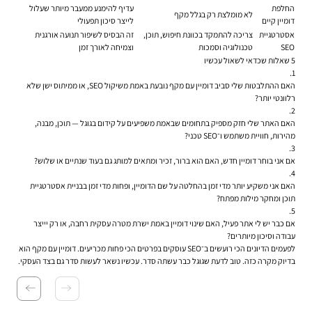
החלפת
עדיף להימנע ממעבר מיותר שעלול
לא מומלצת רק בגלל מקף
דומיין קיים
לייצר סיכון תפעולי
אסטרטגיית
צריכה להתמקד בכוונת חיפוש, תוכן,
זה הבסיס לשיפור תנועה אורגנית
SEO
טכנולוגיה וסמכות
וצמיחה לאורך זמן
5 שאלות שכדאי לשאול עכשיו
האם ההתלבטות שלי סביב דומיין עם מקף נובעת באמת משיקול SEO, או ממיתוס ישן שלא
רלוונטי יותר?
האם האתר שלי חזק מספיק בתחומים שבאמת משפיעים על קידום בגוגל — תוכן, מבנה,
מהירות, חוויית משתמש ו־SEO טכני?
אם אני בוחר דומיין חדש, האם הוא ברור, זכיר ומתאים למותג גם בעוד שנתיים או שלוש?
האם אני משקיע יותר מדי זמן בהחלטה על שם הדומיין, ופחות מדי זמן בבניית אסטרטגיית
תוכן ומחקר מילות מפתח?
אם כבר יש לי אתר פעיל, האם שינוי דומיין באמת ישרת מטרה עסקית רחבה, או רק יייצר
עבודה וסיכון מיותרים?
לפעמים הדיונים הכי רועשים ב־SEO עוסקים בפרטים הכי פחות מכריעים. דומיין עם מקף הוא
בדיוק מקרה כזה. טוב לדעת שגוגל כבר עשתה סדר. עכשיו נשאר לעשות סדר גם בצד העסקי.