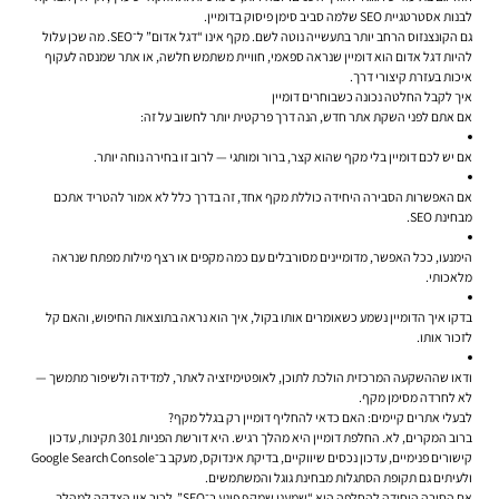
לבנות אסטרטגיית SEO שלמה סביב סימן פיסוק בדומיין.
גם הקונצנזוס הרחב יותר בתעשייה נוטה לשם. מקף אינו “דגל אדום” ל־SEO. מה שכן עלול
להיות דגל אדום הוא דומיין שנראה ספאמי, חוויית משתמש חלשה, או אתר שמנסה לעקוף
איכות בעזרת קיצורי דרך.
איך לקבל החלטה נכונה כשבוחרים דומיין
אם אתם לפני השקת אתר חדש, הנה דרך פרקטית יותר לחשוב על זה:
אם יש לכם דומיין בלי מקף שהוא קצר, ברור ומותגי — לרוב זו בחירה נוחה יותר.
אם האפשרות הסבירה היחידה כוללת מקף אחד, זה בדרך כלל לא אמור להטריד אתכם
מבחינת SEO.
הימנעו, ככל האפשר, מדומיינים מסורבלים עם כמה מקפים או רצף מילות מפתח שנראה
מלאכותי.
בדקו איך הדומיין נשמע כשאומרים אותו בקול, איך הוא נראה בתוצאות החיפוש, והאם קל
לזכור אותו.
ודאו שההשקעה המרכזית הולכת לתוכן, לאופטימיזציה לאתר, למדידה ולשיפור מתמשך —
לא לחרדה מסימן מקף.
לבעלי אתרים קיימים: האם כדאי להחליף דומיין רק בגלל מקף?
ברוב המקרים, לא. החלפת דומיין היא מהלך רגיש. היא דורשת הפניות 301 תקינות, עדכון
קישורים פנימיים, עדכון נכסים שיווקיים, בדיקת אינדוקס, מעקב ב־Google Search Console
ולעיתים גם תקופת הסתגלות מבחינת גוגל והמשתמשים.
אם הסיבה היחידה להחלפה היא “שמענו שמקף פוגע ב־SEO”, לרוב אין הצדקה למהלך.