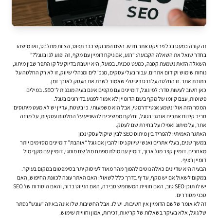
זה קורה כמעט בכל פרויקט אתר חדש. השם המבוקש כבר תפוס, הצוות מתלבט, ואז מישהו
בחדר שואל את השאלה הקבועה: “רגע, אם ניקח דומיין עם מקף, זה יפגע לנו בגוגל?”
השאלה הזאת נשמעת קטנה, כמעט טכנית. בפועל, היא יושבת בדיוק על קו התפר שבין מיתוג,
נוחות שימוש ו
קידום אתרים
. עבור בעלי עסקים, מנכ"לים ומנהלי שיווק, זו לא רק החלטה על
כתובת אתר. זו החלטה על נכס דיגיטלי שאמור לשרת את העסק לאורך זמן.
כאן חשוב לעשות סדר: לפי גוגל, דומיינים עם מקפים אינם בעיה מובנית ל־SEO. במילים
פשוטות, עצם קיומו של מקף בשם הדומיין לא אמור לפגוע בדירוגים בגוגל.
המסר הזה אולי נשמע אנטי־דרמטי, אבל הוא משמעותי. כי בשטח, עדיין יש לא מעט מיתוסים
סביב קידום אתרים אורגני בגוגל, וחלקם ממשיכים להשפיע על החלטות עסקיות, על מבנה
אתר, על מיתוג ואפילו על בחירת שם לעסק.
האתגר האמיתי: להפריד בין מיתוס SEO לבין שיקול עסקי נכון
במשך שנים, בעלי אתרים ואנשי שיווק ניסו להבין אם גוגל “אוהבת” דומיינים מסוימים יותר
מאחרים. דומיין קצר מול ארוך, דומיין עם מילת מפתח מול שם מותגי, דומיין עם מקף מול
דומיין רציף.
הבעיה היא שדיונים כאלה נוטים להפוך מהר מאוד לעיסוק יתר בסימפטום במקום בעיקר.
במקום לשאול אם יש מקף, עדיף בדרך כלל לשאול: האם האתר עונה לכוונת החיפוש, האם
יש לו תוכן SEO טוב, האם חוויית המשתמש סבירה, האם הניווט ברור, והאם היסודות של SEO
טכני מסודרים.
זה לא אומר שלשם הדומיין אין חשיבות. יש לו. אבל החשיבות שלו אינה באיזה “עונש” נסתר
של גוגל, אלא בעיקר בשאלות של קריאות, זכירות, אמון וחוויית שימוש.