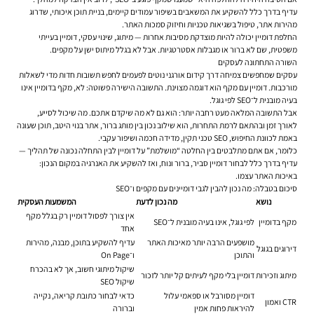
עדיף בדרך כלל להשקיע את המשאבים בשיפור עמודים קיימים, בניית תוכן איכותי, שדרוג
מהירות אתר, טיפול בשגיאות טכניות וחיזוק סמכות האתר.
החלפת דומיין יכולה להיות מוצדקת מסיבות אחרות — מיתוג, שינוי עסקי, דומיין בעייתי
משפטית, שם לא ברור או מגבלות אסטרטגיות. אבל לא בגלל מיתוס ישן על מקפים.
השורה התחתונה לעסקים
עסקים שמחפשים צמיחה דרך קידום אורגני נוטים לפעמים לחפש תשובות חדות מדי לשאלות
מורכבות. דומיין עם מקף הוא דוגמה מצוינת. התשובה הישירה פשוטה: לא, מקף בדומיין אינו
בעיה מובנית ל־SEO לפי גוגל.
אבל התשובה המלאה מעט רחבה יותר: הוא גם לא מה שיקדם אתכם. מה שיכול לסייע,
לאורך זמן ובהתאם לרמת התחרות, הוא שילוב נכון בין מותג ברור, אתר בנוי היטב, תוכן שעונה
באמת לכוונת החיפוש, SEO טכני תקין, מדידה חכמה ושיפור עקבי.
כלומר, אם אתם מתלבטים בין החלטה “מושלמת” על דומיין לבין התחלה נכונה של תהליך —
עדיף בדרך כלל לבחור דומיין סביר, ברור ונוח, ואז להשקיע את האנרגיה במקום הנכון:
באיכות האתר עצמו.
סיכום בטבלה: מה נכון להבין לגבי דומיינים עם מקפים ו־SEO
נושא
מה נכון לדעת
המשמעות העסקית
אין צורך לפסול דומיין רק בגלל מקף
מקף בדומיין
לפי גוגל, אינו בעיה מובנית ל־SEO
אחד
מושפעים הרבה יותר מאיכות האתר
עדיף להשקיע בתוכן, מבנה, מהירות
דירוגים בגוגל
והתוכן
ו־On Page
שיקול מיתוגי חשוב, אך לא בהכרח
מיתוג וזכירות
דומיין בלי מקף לעיתים קל יותר לזכור
שיקול SEO
דומיין מסורבל או ספאמי עלול
כדאי לבחור כתובת קריאה, נקייה
CTR ואמון
להיראות פחות אמין
וברורה