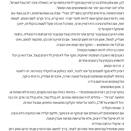
לכן, אם עסק מתלבט בין דומיין עם מקף לדומיין פחות קריא, השאלה אינה “מה גוגל תעניש”,
אלא “מה ישרת טוב יותר את המשתמשים ואת המותג”.
דוגמה פשוטה: נניח שיש קליניקה בשם “לב העיר”. אם levhair.co.il תפוס, ו־lev-hair.co.il
פנוי, הדומיין עם המקף עשוי להיות לגמרי סביר. הוא קריא, ברור וקרוב לשם המותג. לעומת
זאת, אם האלטרנטיבה היא דומיין ארוך, מסורבל או כזה שקל לטעות בהקלדתו, ייתכן
שהמקף דווקא עדיף.
אותו היגיון נכון גם עבור קידום אתר תדמית בגוגל וגם עבור קידום חנות וירטואלית. בחנות
אונליין, למשל, אמון וזכירות חשובים מאוד. אם הדומיין נראה נקי, מתקשר למותג, ואינו
מבלבל את המשתמש — המקף בפני עצמו אינו הבעיה.
איפה כן יכולה להיות השפעה עקיפה?
כאן נכנסת השכבה העסקית־שיווקית. מקף אולי לא מזיק לדירוגים בגוגל, אבל הוא כן יכול
להשפיע בעקיפין על ביצועים אחרים.
1. זכירות המותג
דומיין ללא מקף לפעמים קל יותר לזכור, לומר בטלפון או להקליד במהירות. זה רלוונטי
במיוחד לעסקים שמסתמכים גם על תנועה ישירה, אזכורים אופליין, כרטיסי ביקור,
פודקאסטים או פרסום ברדיו.
2. אמון משתמשים
במקרים רבים, דומיינים עמוסים מדי — במיוחד כאלה עם כמה מקפים, כמה מילות מפתח או
תחושה “גנרית” — עלולים להיראות פחות אמינים. לא בגלל גוגל, אלא בגלל בני אדם. וזה כבר
יכול להשפיע על CTR, כלומר על אחוזי הקלקה מתוצאות החיפוש, וגם על המרות.
3. טעויות הקלדה
אם המשתמשים לא בטוחים אם יש מקף או אין מקף, חלקם יקלידו את הכתובת הלא נכונה.
זה לא שיקול של דירוגים, אלא של נגישות ומניעת אובדן תנועה.
4. שיקולי הרחבה עתידית
עסק שמתחיל עם תחום אחד ומתרחב לאחר, צריך לחשוב אם הדומיין שבחר מייצג מותג רחב