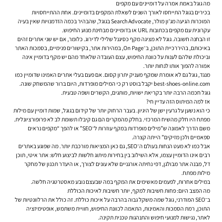
מה גוגל באמת אמרה על דומיינים עם מקפים
בכירים בגוגל התייחסו לאורך השנים לשאלת המקפים בדומיינים. אחת ההתייחסויות
המוכרות הגיעה מג'ון מולר, Search Advocate בגוגל, שהבהיר בכמה הזדמנויות שאין בעיה
עקרונית עם מקפים בכתובות URL או בדומיינים מבחינת מנוע החיפוש.
זו הבחנה חשובה. גוגל לא מציגה מקף כסיגנל שלילי לדירוג. כלומר, אם יש שני אתרים זהים
באיכותם, בהיררכיית התוכן, ב־On Page, במהירות אתר, בקישורים פנימיים, בסמכות האתר
וביכולת שלהם לענות על כוונת החיפוש, עצם העובדה שלאחד מהם יש מקף בדומיין אינה
אמורה להפוך אותו לנחות יותר.
מנגד, גוגל גם לא אומרת שמקף מעניק יתרון קסום. אם פעם בעלי אתרים האמינו שדומיין כמו
best-shoes-online.com יקבל בוסט רק כי המילים מופרדות, היום ברור שהמשחק שונה.
גוגל חכמה הרבה יותר בקריאת ישויות, מותגים, הקשרים ושפה טבעית.
אז למה המיתוס הזה עדיין חי?
כי הוא נשען על גרעין ישן של היגיון. בעבר הרחוק יותר של קידום בגוגל, שמות דומיין עם מילות
מפתח היו חלק מהשיח המרכזי. בחלק מהמקרים הם גם קיבלו תשומת לב לא פרופורציונלית.
משם הדרך לאמונה ש”מילים מופרדות במקף עוזרות ל־SEO” או להפך “מקפים נראים
ספאמיים ולכן מזיקים” הייתה קצרה.
אבל כמו לא מעט הנחות בעולם ה־SEO, גם כאן המציאות מורכבת יותר. מה שפוגע באתרים
רבים אינו הדומיין עצמו, אלא השילוב בין בחירות מיתוג חלשות לביצוע חלש: אתר איטי, תוכן
דל, מבנה אתר מבולגן, דפי נחיתה אורגניים שלא עונים לצורך, או היעדר תכנון של מחקר
מילות מפתח.
במילים אחרות, לפעמים מאשימים את המקף במה שבעצם נובע מאסטרטגיה חלשה.
מה המצב היום: פחות חשיבות למקף, יותר חשיבות לאיכות הכוללת
ב־SEO המודרני, גוגל שמה משקל גבוה בהרבה על איכות כוללת. זה כולל את הרלוונטיות של
התוכן, רמת הסמכות והאמינות, התאמה לכוונת החיפוש, חוויית משתמש, אופטימיזציה
לאתר, נגישות למנועי חיפוש והתנהגות טכנית תקינה.