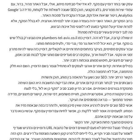
עסק שני בוחר דומיין עם מקף. לא אידיאלי מבחינת מיתוג, אולי, אבל האתר מהיר, ברור, עם
עמודי שירות מפורטים, בלוג מקצועי, תוכן SEO שעונה לשאלות של לקוחות, מדידה ב־Google
Analytics, ניטור שגיאות אינדוקס, ועבודה עקבית על סמכות האתר.
ברוב המקרים, האתר השני יהיה בעמדה טובה יותר לצמיחה אורגנית. לא בגלל המקף, אלא
למרות שהדיון על המקף כמעט לא רלוונטי מול איכות הביצוע.
מה לגבי דומיינים עשירים במילות מפתח?
זו שאלה קרובה, אבל לא זהה. דומיין כמו plumbers-tel-aviv.co.il אינו נענש רק בגלל שיש
בו מקף. ועדיין, הוא יכול להיראות צר מדי, גנרי מדי, ולעיתים פחות מותגי.
עבור עסקים מסוימים, בעיקר בתחומים תחרותיים או לוקאליים, דומיין כזה עשוי להיות פתרון
זמני או טקטי. אבל לטווח ארוך, עסקים רבים מעדיפים שם מותגי שקל לבנות סביבו אמון,
קישורים חיצוניים, חיפוש ממותג ונוכחות רחבה יותר.
במילים אחרות: קידום אתרים אורגני לעסקים לא מתחיל ונגמר בשם הדומיין. השם הוא חלק
מהתמונה, אבל לא התמונה כולה.
הקשר הרחב יותר: SEO טוב נשען על התאמה בין מותג, תוכן ותשתית
כשבוחנים איך לבחור חברת קידום אתרים, אחת הבדיקות החשובות היא האם השיחה
מתמקדת בגורמים האמיתיים. אם רוב הדיון סובב סביב “מקף כן או לא”, בלי לגעת
בארכיטקטורת מידע, אסטרטגיית תוכן, חוויית משתמש, דפי שירות, קישורים חיצוניים, מדידה
ושיפור מתמשך — כנראה מפספסים את העיקר.
אנשי SEO טובים יודעים להרגיע איפה שאין סיכון ממשי, ולהתרכז במה שבאמת מזיז את
המחט. לפעמים זה אומר לומר ללקוח: כן, אפשר לחיות עם דומיין עם מקף. עכשיו בואו נדבר
על מה שבאמת יקדם אתכם.
ציטוטים מהענף: פחות פאניקה, יותר הקשר
ג'ון מולר מגוגל התייחס לא פעם לנושאים דומים של כתובות URL ודומיינים והדגיש שעדיף
לשמור על מבנה סביר וקריא, בלי לייחס לכל פרט קטן השפעה מוגזמת על דירוגים. הקו הזה
חוזר גם בתיעוד של גוגל לאורך השנים: לבהירות, שימושיות ותחזוקה יש ערך, אך אין הצדקה