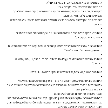
או מונח נקודתי מדי. זה נכון בין אם יש מקף ובין אם לא.
מה חשוב יותר מהדומיין עצמו בקידום אורגני
כאן נמצאת התשובה שבאמת משנה תוצאות. מי שרוצה שיפור מיקום האתר בגוגל צריך
להביט קודם כל על התשתית הרחבה.
באתרים רבים ניתן לראות שהפערים בדירוגים נובעים לא מבחירת הדומיין אלא מהשאלות
הבאות:
האם בוצע מחקר מילות מפתח שמזהה גם ביטויי זנב ארוך וגם כוונות חיפוש מסחריות,
אינפורמטיביות ומקומיות?
האם יש מבנה אתר ברור עם היררכיה נכונה, קטגוריות הגיוניות וקישורים פנימיים שמסייעים
גם למשתמשים וגם לזחילה של גוגל?
האם כל עמוד עבר אופטימיזציית On Page בסיסית: כותרת, תיאור, H1, תוכן, תמונות
וקריאות?
האם האתר מהיר, מאובטח, ידידותי למובייל ותקין מבחינת SEO טכני?
האם התוכן באמת מועיל, מקורי ובעל E-E-A-T — ניסיון, מומחיות, סמכות ואמינות?
אלה הגורמים שבדרך כלל עושים את ההבדל בין אתר שמגרד נראות לבין אתר שמייצר תנועה
אורגנית יציבה לאורך זמן.
דוגמה מעשית: שני אתרים, שני מסלולים שונים
ניקח תרחיש מוכר. עסק ראשון בוחר דומיין בלי מקף, קצר ויפה למראה. אבל האתר שלו בנוי
בצורה מבולגנת, אין תוכנית תוכן, עמודי השירות דקים, אין Google Search Console מחובר,
ומבנה הקישורים הפנימיים כמעט לא קיים.