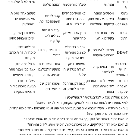
מחיפוש
שינוי ולא לפעול גורף
והנחיות
פיצ'רים והשפעות
תמונה מלאה
AI
נתוני
מספקים תמונה
לא תמיד מפרידים
לעקוב אחרי מגמות
קשה לייחס
Search
חשובה של חשיפות,
היטב בין חיפוש
לפי סוגי עמודים
השפעה מדויקת
Console
קליקים ושאילתות
רגיל לחוויות AI
ושאילתות
עמודים גנריים
איכות
עדיין גורם מרכזי
תוכן שטחי נשחק
ליצור תוכן עמוק,
עלולים לאבד
התוכן
בקידום אורגני
מהר יותר
יישומי ומבוסס ניסיון
קליקים
אתרים רבים לא
להבליט ניסיון,
ממשיך להיות עקרון
פחות אמון, פחות
E-E-A-T
מציגים מומחיות
מומחיות, זהות כותב
איכות משמעותי
בידול
בצורה מספקת
ומקורות
SEO טכני
לעיתים נדחק
אתר חלש טכנית
לטפל במהירות,
עדיין בסיס קריטי
וחוויית
הצידה בגלל שיח
מתקשה לנצל גם
אינדוקס, מבנה אתר
לכל אתר
משתמש
על AI
חשיפה טובה
וקישורים פנימיים
מדידת
אפשר למדוד המרות,
לשלב בין נתוני
קשה לקשור הכל
שיפוט חלקי של
הצלחה
לידים והתנהגות
תנועה, איכות ביקור
ישירות למופעי AI
ביצועי SEO
עסקית
באתר
ותוצאות עסקיות
חמש שאלות שכדאי לכל בעל אתר לשאול עכשיו
לפני שממהרים לשנות הגדרות או להסיק מסקנות, כדאי לעצור ולשאול:
האם הירידה או העלייה בביצועים נובעת באמת מחיפוש AI, או מגורמים אחרים כמו תחרות,
שינוי כוונת חיפוש או תוכן חלש?
האם התוכן באתר שלי נותן ערך שקשה לסכם בכמה שורות, או שהוא גנרי מדי?
האם אני מודד רק קליקים, או גם איכות ביקור, חיפושי מותג, לידים והמרות?
האם האתר בנוי נכון מבחינת SEO טכני, קישורים פנימיים, מהירות וחוויית משתמש?