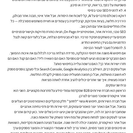
משפיעות על כסף, בריאות, קריירה או סיכון.
4. לא להזניח SEO טכני בסיסי
דווקא כשכולם מדברים על AI, קל לשכוח את היסודות. אבל אתר איטי, מבנה אתר מבולגן,
היררכיה חלשה, בעיות אינדוקס, קניבליזציה בין עמודים או חוויית משתמש מסורבלת — כל
אלה מחלישים גם אתר עם תוכן טוב.
SEO טכני, מהירות אתר, אופטימיזציית On Page, תגיות כותרת מדויקות וקישורים פנימיים
חכמים עדיין משחקים תפקיד מרכזי. הם לא מבטיחים הצלחה, אבל בלעדיהם קשה לנצל
הזדמנויות גם בעידן החיפוש החדש.
5. להסתכל מעבר לעמוד הכניסה
אם חיפוש AI משנה את דפוסי ההקלקה, מדידת הצלחה צריכה לכלול גם את איכות ההמשך.
האם המבקרים שנכנסו הגיעו לעמודים נוספים? האם הם השאירו ליד? האם הם קנו? האם הם
חזרו ישירות אחר כך? האם נרשמה עלייה בחיפושי מותג?
אצל עסקים רבים, השילוב בין Search Console, Google Analytics וכלי מעקב נוספים מספק
לא תשובה מושלמת, אבל כן תמונה תפעולית טובה מספיק לקבלת החלטות.
דוגמה מעשית: איך שני אתרים יכולים להגיב אחרת לאותה מציאות
נניח שני עסקים.
הראשון הוא חברת שירותים B2B שמקדמת עמודי מידע על פתרונות מקצועיים. השני הוא
אתר איקומרס שמוכר מוצרים לצרכן.
אצל חברת השירותים, חיפוש AI עשוי “לחתוך” חלק מהקליקים האינפורמטיביים העליונים
בפאנל. אבל אם האתר יוצר מאמרים עמוקים, דפי שירות חדים ודפי נחיתה אורגניים
שמחוברים היטב זה לזה, ייתכן שהמבקרים שכן יגיעו יהיו בשלים יותר. כאן קידום אתרים
אורגני לעסקים הופך לפחות משחק של נפח ויותר משחק של התאמת כוונה.
אצל אתר האיקומרס, התמונה יכולה להיות שונה. אם גוגל מציגה תשובות מקדימות, השוואות
או סיכומים סביב מוצר מסוים, האתר צריך לוודא שעמודי הקטגוריה והמוצר מספקים ערך