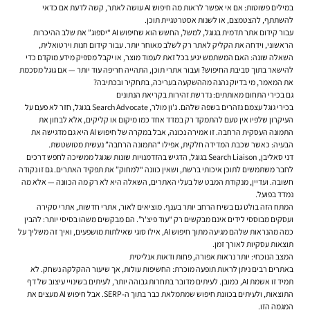
במילים פשוטות: אם אי אפשר לראות מה חיפוש AI עושה לאתר, קשה לדעת אם כדאי
להשתתף, להצטמצם, או לשנות אסטרטגיית תוכן.
עבור קידום אתר תדמית בגוגל, למשל, החשש הוא שחיפוש AI “יספוג” את שלב ההיכרות
הראשוני, וידחה את הקליק לאתר רק לשלב מאוחר יותר. עבור קידום חנות וירטואלית,
השאלה שונה: האם המשתמש יגיע בכל זאת לעמוד מוצר, או יקבל מספיק מידע מוקדם כדי
להישאר בתוך סביבת החיפוש? ועבור אתרי תוכן, התהייה חריפה עוד יותר — אם גוגל מסכמת
את המאמר, מי בדיוק נהנה מההשקעה בעריכה, בתחקיר ובכתיבה?
גם בכירי התחום מאותתים: נדרשת זהירות בקריאת הנתונים
בכירי גוגל עצמם נזהרים בשפה שלהם. ג'ון מולר, Search Advocate בגוגל, חזר לא פעם על
העיקרון שלפיו אין טעם להתמקד רק במדד אחד כמו מיקום או קליקים, אלא לבחון את
התמונה העסקית הרחבה. זו אמירה נכונה, אבל במקרה של חיפוש AI היא גם מדגישה את
הבעיה: כאשר שכבת המדידה חלקית, אפילו “התמונה הרחבה” נעשית מטושטשת.
דני סאליבן, Search Liaison בגוגל, הדגיש בהזדמנויות שונות שגוגל ממשיכה לחפש דרכים
לחבר משתמשים לתוכן איכותי ברשת, ושאין כוונה “למחוק” את תפקיד האתרים. גם זו נקודה
חשובה. ועדיין, מנקודת המבט של בעלי האתרים, השאלה היא לא רק מה הכוונה — אלא מה
נמדד בפועל.
המתח הזה בולט גם בשיח הרחב יותר בענף. מוציאים לאור, אתרי חדשות, אתרי סקירה
ועסקים מבוססי לידים אינם מבקשים רק “עוד פיצ'ר”. הם מבקשים משהו בסיסי יותר: להבין
כמה מהנראות שלהם מגיעה מתוך חיפוש AI, אילו סוגי שאילתות מושפעים, ואיך זה משליך על
תוצאות עסקיות לאורך זמן.
המצב הנוכחי: יותר נראות אפורה, פחות ודאות אנליטית
באתרים רבים ניתן לראות תופעה מוכרת: החשיפות עולות, אך שיעור ההקלקה נשחק. לא
תמיד זו אשמת AI, כמובן. לעיתים מדובר בתחרות גבוהה יותר, לעיתים בשינויי עיצוב של דף
התוצאות, ולעיתים בכוונת חיפוש שמתמלאת כבר בתוך ה-SERP. אבל חיפוש AI מעצים את
המגמה הזו.