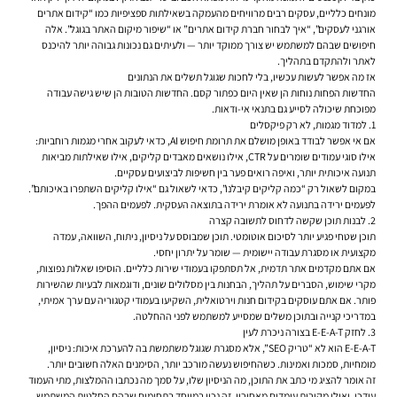
מונחים כלליים, עסקים רבים מרוויחים מהעמקה בשאילתות ספציפיות כמו “קידום אתרים
אורגני לעסקים”, “איך לבחור חברת קידום אתרים” או “שיפור מיקום האתר בגוגל”. אלה
חיפושים שבהם למשתמש יש צורך ממוקד יותר — ולעיתים גם נכונות גבוהה יותר להיכנס
לאתר ולהתקדם בתהליך.
אז מה אפשר לעשות עכשיו, בלי לחכות שגוגל תשלים את הנתונים
החדשות הפחות נוחות הן שאין היום כפתור קסם. החדשות הטובות הן שיש גישה עבודה
מפוכחת שיכולה לסייע גם בתנאי אי-ודאות.
1. למדוד מגמות, לא רק פיקסלים
אם אי אפשר לבודד באופן מושלם את תרומת חיפוש AI, כדאי לעקוב אחרי מגמות רוחביות:
אילו סוגי עמודים שומרים על CTR, אילו נושאים מאבדים קליקים, אילו שאילתות מביאות
תנועה איכותית יותר, ואיפה רואים פער בין חשיפות לביצועים עסקיים.
במקום לשאול רק “כמה קליקים קיבלנו”, כדאי לשאול גם “אילו קליקים השתפרו באיכותם”.
לפעמים ירידה בתנועה לא אומרת ירידה בתוצאה העסקית. לפעמים ההפך.
2. לבנות תוכן שקשה לדחוס לתשובה קצרה
תוכן שטחי פגיע יותר לסיכום אוטומטי. תוכן שמבוסס על ניסיון, ניתוח, השוואה, עמדה
מקצועית או מסגרת עבודה יישומית — שומר על יתרון יחסי.
אם אתם מקדמים אתר תדמית, אל תסתפקו בעמודי שירות כלליים. הוסיפו שאלות נפוצות,
מקרי שימוש, הסברים על תהליך, הבחנות בין מסלולים שונים, ודוגמאות לבעיות שהשירות
פותר. אם אתם עוסקים בקידום חנות וירטואלית, השקיעו בעמודי קטגוריה עם ערך אמיתי,
במדריכי קנייה ובתוכן משלים שמסייע למשתמש לפני ההחלטה.
3. לחזק E-E-A-T בצורה ניכרת לעין
E-E-A-T הוא לא “טריק SEO”, אלא מסגרת שגוגל משתמשת בה להערכת איכות: ניסיון,
מומחיות, סמכות ואמינות. כשהחיפוש נעשה מורכב יותר, הסימנים האלה חשובים יותר.
זה אומר להציג מי כתב את התוכן, מה הניסיון שלו, על סמך מה נכתבו ההמלצות, מתי העמוד
עודכן, ואילו מקורות עומדים מאחוריו. זה נכון במיוחד בתחומים שבהם החלטות המשתמש