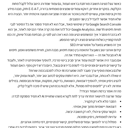
כאשר גוגל מציגה תשובה מורחבת בראש העמוד, גם עמוד שמדורג היטב עלול לקבל פחות
הקלקות. במקרים אחרים, דווקא עמודים שמציגים מומחיות ברורה, E-E-A-T חזק, מבנה מידע
מדויק וניסוח אמין, עשויים לזכות באזכור או הפניה שמביאה תנועה איכותית יותר. הבעיה היא
שלא תמיד אפשר להבדיל בין שני המצבים.
Google Search Console עדיין שימושי מאוד, אבל הוא לא תמיד מספר את כל הסיפור לגבי
חוויות חיפוש חדשות. Google Analytics יכול להראות מה קרה אחרי הכניסה לאתר, אך הוא
לא בהכרח מסביר איך המשתמש הגיע ומה הוא ראה רגע לפני כן. מבחינת מנהל שיווק, זה כמו
לנתח קמפיין כשלוח הנתונים מציג רק חצי מהמסע.
איך זה משפיע בפועל על אסטרטגיית SEO
קידום אורגני טוב נשען על התאמה בין כוונת חיפוש, מבנה תוכן, חוויית משתמש ואמון. חיפוש
AI לא מבטל את זה — הוא דווקא מחדד את זה.
אם בעבר היה אפשר לבנות עמוד ארוך סביב ביטוי מרכזי, להוסיף אופטימיזציה לאתר, ולעבוד
על קישורים חיצוניים ופנימיים כדי לטפס בדירוגים בגוגל, היום נדרש דיוק נוסף: האם העמוד
שלכם באמת מוסיף ערך מעבר למה שמערכת AI יכולה לסכם בכמה שורות?
זו שאלה לא נוחה, אבל גם בריאה. היא דוחפת עסקים לכתוב טוב יותר, לענות עמוק יותר,
להציג ניסיון אמיתי, להוסיף דוגמאות, השוואות, בדיקות, מסקנות, ועמדות מבוססות. במילים
אחרות: לא רק “לתפוס מילות מפתח”, אלא לבנות נכס תוכן שיש לו סיבה לקבל קליק.
מה זה אומר ברמת העמוד הבודד?
עמוד שרוצה להישאר תחרותי צריך לתת לקורא משהו שחוויית AI לא תמיד מספקת לבדה:
הסבר מלא ולא רק תקציר.
דוגמאות יישומיות מתוך שוק אמיתי.
הקשר עסקי וניהולי, לא רק תשובה יבשה.
עדויות למומחיות, ניסיון וסמכות.
מסלול ברור להמשך: עמודים משלימים, קישורים פנימיים, דפי נחיתה אורגניים.
כאן בדיוק נכנסים לתמונה מחקר מילות מפתח חכם וביטויי זנב ארוך. במקום לרדוף רק אחרי