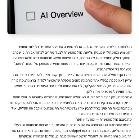
גוגל פותחת דלת יציאה מחיפוש AI — אבל משאירה את בעלי האתרים בלי לוח מחוונים
זה נשמע כמו מהלך שמעניק שליטה. גוגל מאפשרת לבעלי אתרים לבחור אם התוכן שלהם
ישתתף בחלק ממוצרי ה-AI של החברה, כולל תצוגות חיפוש מבוססות בינה מלאכותית. על
הנייר, זה צעד חשוב: יותר שקיפות, יותר בחירה, פחות תחושה שהתוכן של האתר “נשאב”
למערכת בלי יכולת תגובה.
אבל כאן מתחילה הבעיה האמיתית. אפשר לצאת — אך קשה מאוד להבין את המחיר. גוגל
עדיין לא מספקת לבעלי אתרים תמונת נתונים מספקת שתאפשר למדוד, ברצינות, מה קורה
לתנועה האורגנית, לאחוזי ההקלקה, לנראות המותג ולביצועים העסקיים כשהתוכן מופיע
בתוך חוויות AI או נשאר מחוץ להן.
עבור מי שעוסק
בקידום אתרים
, זו לא שאלה תיאורטית. זו החלטה אסטרטגית. והיא נוגעת
בדיוק בנקודה שבה קידום אתרים אורגני בגוגל פוגש את המציאות החדשה: לא מספיק להיות
נוכח בתוצאות החיפוש; צריך להבין איך גוגל מציגה את התשובה, מי מקבל את הקליק, ואילו
נתונים בכלל זמינים כדי לנתח את המצב.
מה בעצם גוגל מאפשרת — ומה עדיין חסר
בשנים האחרונות גוגל הרחיבה את השימוש בתוכן אתרים עבור תכונות מבוססות AI. בעלי
אתרים יכולים, באמצעות הגדרות כמו nosnippet, max-snippet או בקרות אחרות ברמת
הרובוטים והמטה-תגיות, להגביל חלק מהשימושים בתוכן. גוגל גם הבהירה שבמקרים