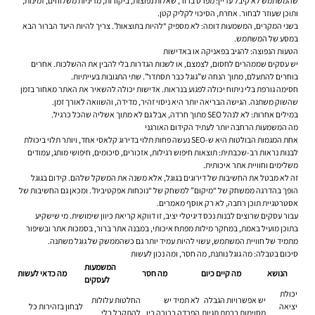
שהמשתמש לא קיבל עדיין: מפרט ברור, שאלות נפוצות, ביקורות, מדיניות משלוחים, זמינות,
ותוכן שעוזר לבחור. אחרת, הסיכוי לקליק קטן.
בשני המקרים, המשמעות דומה: לא מספיק “להיות בתוצאות”. צריך להיות היעד הברור הבא
במסע של המשתמש.
הטעות הנפוצה: להגיב בפאניקה או באדישות
יש עסקים שממהרים לחסום, לצמצם, או לשנות הגדרות בלי להבין את ההשלכות. אחרים
בוחרים להתעלם, מתוך הנחה ש”גוגל כבר תסתדר”. שתי התגובות בעייתיות.
חסימה גורפת בלי ניתוח יכולה לפגוע בנראות. אדישות יכולה להשאיר את האתר מאחור בזמן
שהשוק משתנה. הגישה הבריאה יותר היא ניסוי זהיר, מדידה, והשוואה לאורך זמן.
במילים אחרות: לא לנהל SEO מתוך חרדה, אבל גם לא מתוך אשליה שהכל כרגיל.
מה המשמעות הרחבה יותר לעתיד הקידום האורגני
אחת המגמות הבולטות היא ש-SEO נעשה פחות תלוי בדירוג קלאסי אחד, ויותר תלוי ביכולת
לבנות נראות רב-שכבתית: תוצאות חיפוש רגילות, אזכורים, סיכומים, חיפושי מותג, עמודים
משלימים וחוויית אתר איכותית.
זה לא מבטל את החשיבות של דירוגים בגוגל, אלא משנה את המשקל שלהם. קידום בגוגל
הופך בהדרגה ממשחק של “מיקום” למשחק של “נוכחות אפקטיבית”. ומכאן גם החשיבות של
אסטרטגיית תוכן רחבה, לא רק אוסף מאמרים.
עבור עסקים שרוצים לבנות נכס דיגיטלי יציב, זו דווקא קריאת כיוון שימושית. מי שישקיע
בתוכן מועיל באמת, במחקר מילות מפתח איכותי, במבנה אתר ברור, בסמכות אתר ובשיפור
מתמיד של חוויית המשתמש, עשוי להיות עמיד יותר גם כשהממשק של גוגל משתנה.
סיכום בטבלה: מה גוגל נותנת, מה חסר, ומה נכון לעשות
המשמעות
הנושא
מה קיים כיום
מה חסר
מה כדאי לעשות
לעסקים
יכולת
יש אפשרויות הגבלה
לא תמיד יש
החלטות עלולות
יציאה
לבחון בזהירות כל
מסוימות ברמת תגיות
הפרדה ברורה בין
להתקבל בלי