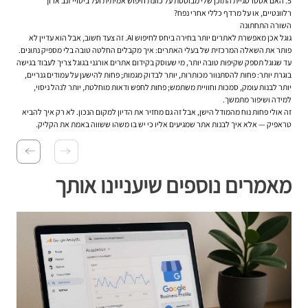
האם אסטרטגיית התוכן שלי מבוססת על כוונת חיפוש אמיתית ועל ביטויי זנב ארוך
רלוונטיים, או על מרדף כללי אחרי נפח?
השורה התחתונה
גוגל אכן מאפשרת לאתרים יותר בחירה ביחס לחיפוש AI. זה צעד חשוב, אבל הוא עדיין לא
פותר את השאלה המרכזית של בעלי האתרים: איך מקבלים החלטה טובה בלי מספיק נתונים.
עד שגוגל תספק שקיפות טובה יותר, מי שעוסק בקידום אתרים אורגני בגוגל צריך לעבוד בגישה
בוגרת יותר: פחות להסתנוור מכותרות, יותר לבדוק מגמות; פחות להישען על עמודים גנריים,
יותר לבנות עומק, סמכות וחוויית משתמש; פחות לחפש ודאות מוחלטת, יותר לנהל ניסוי,
למידה ושיפור מתמשך.
זה אולי פחות נוח מהמודל הישן, אבל זה גם מחזיר את הדיון למקום הנכון. לא רק איך להביא
טראפיק — אלא איך לבנות אתר שמגיעים אליו כי יש בו משהו ששווה באמת את הקליק.
מאמרים נוספים שיעניינו אותך