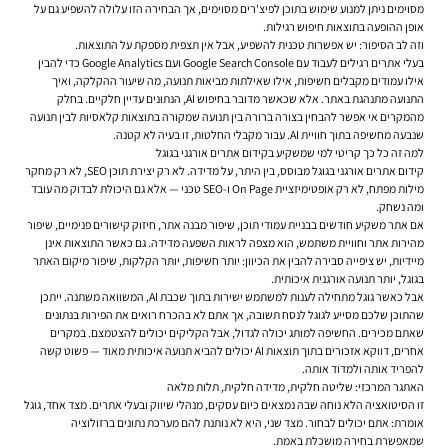
מסוימים ניתן למנוע שימוש בתוכן לפיצ'רים מסוימים, אך הבחירה הזו עלולה להשפיע גם על
אופן ההופעה בתוצאות חיפוש רגילות.
וזה לב הסיפור: יש אפשרות טכנית להשפיע, אבל אין תצפית מספקת על התוצאות.
בעלי אתרים רגילים לעבוד עם Google Search Console ועם Google Analytics כדי להבין
אילו עמודים מקבלים חשיפות, אילו שאילתות מביאות תנועה, מה שיעור ההקלקה, ואיך
התנועה מתנהגת באתר. אלא שכאשר מדובר בחיפוש AI, הנתונים עדיין חלקיים. בחלק
מהמקרים אי אפשר להבחין בצורה ברורה בין תנועה שמקורה בתוצאות קלאסיות לבין תנועה
שנבעה מחשיפה בתוך חוויית AI. עבור מקבלי החלטות, זו בעיה לא קטנה.
למה זה כל כך קריטי למי שמשקיע בקידום אתרים אורגני בגוגל
קידום אתרים אורגני בגוגל מבוסס, בין היתר, על מדידה. לא רק יצירת תוכן SEO, לא רק מחקר
מילות מפתח, לא רק אופטימיזציית On Page ו-SEO טכני — אלא גם היכולת לבדוק מה עובד
ומה נשחק.
אם אתר משקיע חודשים בבניית עמודי תוכן, שיפור מבנה אתר, חיזוק קישורים פנימיים, שיפור
מהירות אתר וחוויית משתמש, הוא מצפה לראות השפעה מדידה. גם כאשר התוצאות אינן
מיידיות, יש ציפייה סבירה להבין את הכיוון: יותר חשיפות, יותר הקלקות, שיפור מיקום האתר
בגוגל, יותר תנועה אורגנית איכותית.
אבל כאשר גוגל מתחילה לענות למשתמש ישירות בתוך שכבת AI, המשוואה משתנה. ייתכן
שהתוכן שלכם מסייע לגוגל לנסח תשובה, אך אתם לא בהכרח רואים את הפירות בנתונים
שאתם מכירים. החשיפה למותג יכולה לגדול, אבל הקליקים יכולים להצטמצם. במקרים
אחרים, דווקא אזכורים בתוך תוצאות AI יכולים להביא תנועה איכותית מאוד — פשוט קשה
להפריד אותה ולמדוד אותה.
האתגר המרכזי: שליטה חלקית, מדידה חלקית, תלות מלאה
זו הסיטואציה הלא נוחה שבה נמצאים כיום עסקים, מנהלי שיווק ובעלי אתרים. מצד אחד, גוגל
אומרת: אתם יכולים לבחור. מצד שני, היא לא נותנת להם מערכת נתונים ברזולוציה
שמאפשרת בחירה מושכלת באמת.