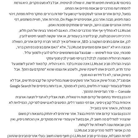
בסיכומי AI ובחוויות חיפוש חדשות. זו שאלה לגיטימית. אבל בלא מעט מקרים, היא גורמת
להסחת דעת מהדברים שבאמת מזיזים את המחט.
בפועל, קידום אתרים אורגני לעסקים עדיין נשען על יסודות ברורים: מחקר מילות מפתח, זיהוי
כוונת חיפוש, מבנה אתר נכון, אופטימיזציית On Page, מהירות אתר, חוויית משתמש, דפי
נחיתה אורגניים שנבנו היטב, וקישורים שמחזקים סמכות ואמון.
LLMs.txt לא מחליף אף אחד מהדברים האלה. הוא גם לא פותר בעיות של תוכן חלש,
היררכיית ניווט מבולגנת, קניבליזציה בין עמודים, או אתר שקשה למנועי חיפוש להבין.
לכן, אם אתם בוחנים השקעה ב-SEO, או שואלים איך לבחור חברת קידום אתרים, השאלה
הנכונה היא לא “האם אתם מטמיעים LLMs.txt”, אלא “האם אתם בונים נכס תוכן ברור,
סמכותי, טכני ונוח לשימוש — שגם גוגל וגם משתמשים יכולים להבין ולסמוך עליו”.
הטעות הניהולית הנפוצה: לבלבל בין ניסוי מעניין לבין מנוף עסקי
הבעיה הגדולה סביב LLMs.txt אינה טכנית בלבד. היא ניהולית. קל מאוד לארגון לשמוע על
טרנד חדש, להכניס אותו לישיבת שיווק, ולשכנע את עצמו שהוא “מתקדם עם הזמן”. אבל
בשיווק אורגני, לא כל חידוש הוא מנוף.
אם מנכ"ל, מנהל שיווק או בעל אתר משקיעים שעות בפוליטיקה של קבצים חדשים, אבל לא
מטפלים בעמודי קטגוריה חלשים, בתוכן לא ממוקד, או בדוחות בסיסיים של Google Search
Console — סדר העדיפויות התהפך.
זה נכון במיוחד בתחום של קידום חנות וירטואלית. חנות אונליין לא תגדיל תנועה אורגנית
איכותית בגלל קובץ ניסיוני, אם דפי המוצר דלים, הסינונים לא נגישים לסריקה, הכפילויות לא
מנוהלות, והאתר איטי במובייל.
זה נכון גם עבור קידום אתר תדמית בגוגל. אתר שירותים לא יתחזק בתוצאות רק משום
שהצהיר למודלים מה חשוב לו, אם בפועל אין עמודי שירות ממוקדים, אין הוכחות ניסיון, ואין
תוכן שבאמת עונה לשאלות של לקוחות.
מה כן אפשר ללמוד מהדיון סביב LLMs.txt
למרות המגבלות, עצם הדיון סביב LLMs.txt כן חשף משהו חשוב: בעלי אתרים מבינים שהתוכן