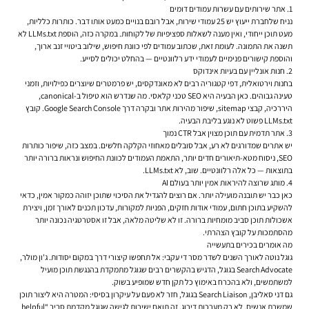
1. אתר שירותים עם עשרות עמודים דומים
נניח שלחברת ייעוץ יש 25 עמודי שירות, אבל רובם בנויים כמעט אותו דבר. כותרות כלליות,
מעט תוכן ייחודי, ואין מענה לשאלות ספציפיות של לקוחות. במקרה כזה, הוספת LLMs.txt לא
תשנה את התמונה. לעומת זאת, שכתוב עמודים לפי כוונת חיפוש, שילוב ביטויי זנב ארוך,
והוספת קישורים פנימיים לעמודי ידע רלוונטיים — בהחלט יכולים לסייע.
2. חנות אונליין עם בעיות אינדוקס
בחנות וירטואלית, דפי קטגוריה רבים לא מאונדקסים, יש פרמטרים שיוצרים כפילויות, וזמני
טעינה גבוהים. כאן הבעיה היא SEO טכני קלאסי. מה שנדרש הוא טיפול ב-canonical,
היררכיה, קבצי sitemap, שיפור מהירות אתר ובקרה דרך Google Search Console. קובץ
LLMs.txt פשוט לא נוגע בליבת הבעיה.
3. אתר תדמית עם תוכן מצוין אבל CTR נמוך
יש אתרים שמדורגים לא רע, אבל סובלים מאחוזי הקלקה חלשים. במצב כזה, שיפור כותרות
SEO, ניסוח מטא-תיאורים חדים יותר, התאמת העמודים לכוונת החיפוש ונראות ברורה יותר
בתוצאות — כל אלה רלוונטיים. שוב, לא LLMs.txt.
4. מותג שרוצה להיראות אמין יותר בעולם AI
כאן כבר יש תובנה מועילה יותר. אם רוצים להגדיל את הסיכוי שתוכן יזוהה כמקור אמין, כדאי
להשקיע בתוכן חתום, עמודי אודות חזקים, הפניות למקורות, עדכון תכנים לאורך זמן, ויצירת
אשכולות תוכן סביב מומחיות ברורה. זו לא שליטה מלאה, אבל זו אסטרטגיה נכונה יותר
מהסתמכות על קובץ הצהרתי.
מה אומרים בכירים בתעשייה
גוגל נוטה לאורך השנים לשדר מסר די עקבי: אל תחפשו קיצורי דרך במקום יסודות. ג'ון מולר,
Search Advocate בגוגל, הדגיש בהקשרים רבים שגוגל מתמקדת בהנגשת תוכן מועיל
למשתמשים, ולא בהכרח באימוץ כל תקן חדש שמופיע בשוק.
גם דני סאליבן, Search Liaison בגוגל, חזר לא פעם על עיקרון בסיסי: המטרה היא ליצור תוכן
שמשרת אנשים, לא רק מערכות דירוג. זה תואם ישירות לגישה שגוגל מקדמת סביב “helpful