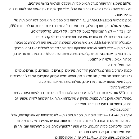
שלהם משמש יותר ויותר מערכות אוטומטיות, ושכללי הנראות ברשת משתנים.
זה אומר שהשאלה אינה האם להכיר את הכלי, אלא איך לתרגם את השינוי הזה לאסטרטגיה
בריאה יותר.
במקום לראות ב-LLMs.txt פתרון, עדיף לראות בו סימפטום. הוא מסמן דאגה אמיתית של
השוק: מי שולט באיך תוכן מתגלה, נצרך ומסוכם? התשובה כיום מורכבת, אבל מבחינת SEO,
הכיוון ברור — ליצור תוכן שקל לצטט, קל להבין, קל לאמת, וקל לקשר אליו.
הגישה המודרנית: לבנות אתרים שמנועים ואנשים מבינים בלי קבצי קסם
אם גוגל מחדדת ש-LLMs.txt אינו אות מרכזי, המסקנה המעשית היא לא להתעלם מבינה
מלאכותית — אלא לחזור לעבודה המדויקת יותר. אתר שרוצה להצליח ב-SEO היום צריך
להיות בנוי כך שגם מנוע חיפוש קלאסי וגם מנוע תשובה מבוסס AI יבינו במהירות מה יש בו,
למה הוא אמין, ולמי הוא רלוונטי.
זה מתחיל במבנה.
מבנה אתר טוב עוזר לגוגל להבין היררכיה, נושאים וקשרים בין עמודים. קישורים פנימיים
נכונים מסמנים מה חשוב, מה משלים מה, ואיפה נמצא העומק המקצועי. עמודי ליבה צריכים
לקבל חיזוק מעמודי משנה, מדריכים, שאלות נפוצות ומאמרים תומכים.
זה ממשיך בתוכן.
תוכן SEO טוב לא נכתב כדי “להופיע בבינה מלאכותית”. הוא נכתב כדי לענות היטב על צורך.
בפועל, דווקא תוכן ברור, מנומק, מדויק ועשיר בדוגמאות הוא זה שנוטה להיות שימושי גם
במנועי חיפוש וגם במערכות סיכום ותשובה.
וזה מגיע גם לאמון.
עקרונות E-E-A-T — ניסיון, מומחיות, סמכות ואמינות — לא מבטיחים תוצאה נקודתית, אבל
הם מהווים מסגרת חשובה לבניית נוכחות ארוכת טווח. אתרים שמציגים מי עומד מאחורי
התוכן, על מה מבוססות הטענות, ומדוע אפשר לסמוך עליהם, נוטים להיראות טוב יותר הן
בעיני משתמשים והן בעיני מערכות דירוג.
דוגמאות מעשיות: איפה LLMs.txt לא יעזור, ואיפה SEO כן