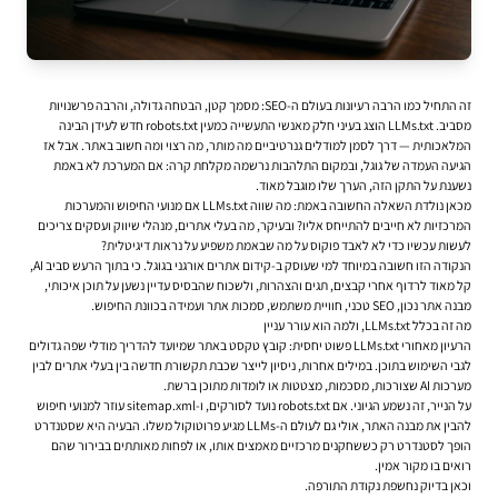
זה התחיל כמו הרבה רעיונות בעולם ה-SEO: מסמך קטן, הבטחה גדולה, והרבה פרשנויות
מסביב. LLMs.txt הוצג בעיני חלק מאנשי התעשייה כמעין robots.txt חדש לעידן הבינה
המלאכותית — דרך לסמן למודלים גנרטיביים מה מותר, מה רצוי ומה חשוב באתר. אבל אז
הגיעה העמדה של גוגל, ובמקום התלהבות נרשמה מקלחת קרה: אם המערכת לא באמת
נשענת על התקן הזה, הערך שלו מוגבל מאוד.
מכאן נולדת השאלה החשובה באמת: מה שווה LLMs.txt אם מנועי החיפוש והמערכות
המרכזיות לא חייבים להתייחס אליו? ובעיקר, מה בעלי אתרים, מנהלי שיווק ועסקים צריכים
לעשות עכשיו כדי לא לאבד פוקוס על מה שבאמת משפיע על נראות דיגיטלית?
הנקודה הזו חשובה במיוחד למי שעוסק ב-
קידום אתרים אורגני בגוגל
. כי בתוך הרעש סביב AI,
קל מאוד לרדוף אחרי קבצים, תגים והצהרות, ולשכוח שהבסיס עדיין נשען על תוכן איכותי,
מבנה אתר נכון, SEO טכני, חוויית משתמש, סמכות אתר ועמידה בכוונת החיפוש.
מה זה בכלל LLMs.txt, ולמה הוא עורר עניין
הרעיון מאחורי LLMs.txt פשוט יחסית: קובץ טקסט באתר שמיועד להדריך מודלי שפה גדולים
לגבי השימוש בתוכן. במילים אחרות, ניסיון לייצר שכבת תקשורת חדשה בין בעלי אתרים לבין
מערכות AI שצורכות, מסכמות, מצטטות או לומדות מתוכן ברשת.
על הנייר, זה נשמע הגיוני. אם robots.txt נועד לסורקים, ו-sitemap.xml עוזר למנועי חיפוש
להבין את מבנה האתר, אולי גם לעולם ה-LLMs מגיע פרוטוקול משלו. הבעיה היא שסטנדרט
הופך לסטנדרט רק כששחקנים מרכזיים מאמצים אותו, או לפחות מאותתים בבירור שהם
רואים בו מקור אמין.
וכאן בדיוק נחשפת נקודת התורפה.