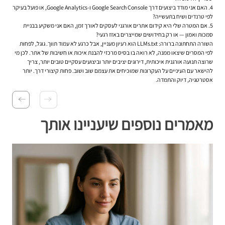
4. האם אני מודד ביצועים דרך Google Search Console ו-Google Analytics, או פועל בעיקר
לפי טרנדים ושיח בתעשייה?
5. אם המטרה שלי היא קידום אתרים אורגני לעסקים לאורך זמן, האם אני משקיע בבניית
סמכות ואמון — או רק בחידושים שמייצרים באזז רגעי?
השורה התחתונה ברורה: LLMs.txt הוא רעיון מעניין, אבל כרגע לא עמוד תווך. גוגל, לפחות
לפי המסרים שיצאו ממנה, לא רואה בו בסיס מרכזי להבנת איכות או חשיבות של אתר. לכן מי
שרוצה תנועה אורגנית איכותית, דירוגים יציבים יותר וביצועים עסקיים טובים יותר, צריך
להישאר עם העיניים על העקרונות שמוכיחים את עצמם שוב ושוב. פחות קיצורי דרך. יותר
אסטרטגיה, דיוק והתמדה.
מאמרים נוספים שיעניינו אותך