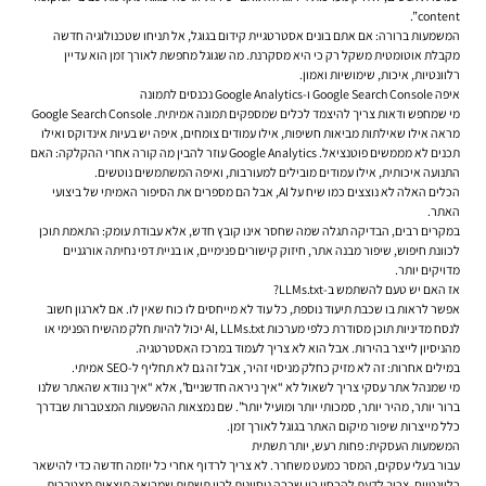
content”.
המשמעות ברורה: אם אתם בונים אסטרטגיית קידום בגוגל, אל תניחו שטכנולוגיה חדשה
מקבלת אוטומטית משקל רק כי היא מסקרנת. מה שגוגל מחפשת לאורך זמן הוא עדיין
רלוונטיות, איכות, שימושיות ואמון.
איפה Google Search Console ו-Google Analytics נכנסים לתמונה
מי שמחפש ודאות צריך להיצמד לכלים שמספקים תמונה אמיתית. Google Search Console
מראה אילו שאילתות מביאות חשיפות, אילו עמודים צומחים, איפה יש בעיות אינדוקס ואילו
תכנים לא מממשים פוטנציאל. Google Analytics עוזר להבין מה קורה אחרי ההקלקה: האם
התנועה איכותית, אילו עמודים מובילים למעורבות, ואיפה המשתמשים נוטשים.
הכלים האלה לא נוצצים כמו שיח על AI, אבל הם מספרים את הסיפור האמיתי של ביצועי
האתר.
במקרים רבים, הבדיקה תגלה שמה שחסר אינו קובץ חדש, אלא עבודת עומק: התאמת תוכן
לכוונת חיפוש, שיפור מבנה אתר, חיזוק קישורים פנימיים, או בניית דפי נחיתה אורגניים
מדויקים יותר.
אז האם יש טעם להשתמש ב-LLMs.txt?
אפשר לראות בו שכבת תיעוד נוספת, כל עוד לא מייחסים לו כוח שאין לו. אם לארגון חשוב
לנסח מדיניות תוכן מסודרת כלפי מערכות AI, LLMs.txt יכול להיות חלק מהשיח הפנימי או
מהניסיון לייצר בהירות. אבל הוא לא צריך לעמוד במרכז האסטרטגיה.
במילים אחרות: זה לא מזיק כחלק מניסוי זהיר, אבל זה גם לא תחליף ל-SEO אמיתי.
מי שמנהל אתר עסקי צריך לשאול לא “איך ניראה חדשניים”, אלא “איך נוודא שהאתר שלנו
ברור יותר, מהיר יותר, סמכותי יותר ומועיל יותר”. שם נמצאות ההשפעות המצטברות שבדרך
כלל מייצרות שיפור מיקום האתר בגוגל לאורך זמן.
המשמעות העסקית: פחות רעש, יותר תשתית
עבור בעלי עסקים, המסר כמעט משחרר. לא צריך לרדוף אחרי כל יוזמה חדשה כדי להישאר
רלוונטיים. צריך לדעת להבחין בין שכבה ניסיונית לבין תשתית שמביאה תוצאות מצטברות.