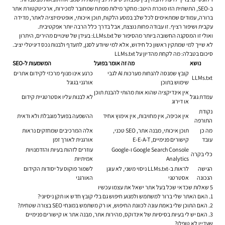
ב-SEO, התשתית הזו מוכרת היטב: מחקר מילות מפתח שמחובר למכירות, ארכיטקטורת אתר
ברורה, עמודים שמתאימים לכל שלב במסע הלקוח, תוכן איכותי, אופטימיזציה לאתר, מדידה
עקבית ושיפור רציף. זו עבודה פחות נוצצת, אבל בדרך כלל הרבה יותר אפקטיבית.
ואולי זו המסקנה החשובה ביותר מהסיפור של LLMs.txt: בעידן של שינויים מהירים, היתרון
לא שייך למי שמתקין ראשון כל חידוש, אלא למי שיודע לסנן, לתעדף ולבנות נכס דיגיטלי יציב.
סיכום בטבלה: מה לקחת מהדיון על LLMs.txt
נושא
מה זה אומר בפועל
המשמעות ל-SEO
קובץ שמנסה להנחות מערכות AI לגבי
כרגע אינו מנוף מרכזי לקידום אתרים
LLMs.txt
שימוש בתוכן
אורגני בגוגל
אין אינדיקציה שהוא אות מהותי להבנת תוכן
עמדת גוגל
לא לבנות עליו אסטרטגיית קידום
או דירוג
נקודת
אין אכיפה, אין מחויבות, אין אימוץ אחיד
ההשפעה בפועל מוגבלת ולא ודאית
התורפה
מה כן
תוכן איכותי, מבנה אתר, SEO טכני,
אלה המרכיבים שמחזקים נראות
עובד
קישורים פנימיים, E-E-A-T
אורגנית לאורך זמן
Google Search Console ו-Google
עוזרים לזהות בעיות והזדמנויות
כלי בקרה
Analytics
אמיתיות
הגישה
לראות ב-LLMs.txt ניסוי משני, לא עוגן
לשמור פוקוס על יסודות הקידום
הנכונה
אסטרטגי
האורגני
5 שאלות שכדאי שכל בעל אתר ישאל את עצמו עכשיו
1. האם האתר שלי ברור למשתמש ולמנוע חיפוש גם בלי קובץ חדש או תקן ניסיוני?
2. האם התוכן שלי באמת עונה לכוונת החיפוש, או רק משתמש במונחי SEO בצורה שטחית?
3. האם יש לי בעיות בסיסיות של אינדוקס, מהירות אתר, מבנה אתר או קישורים פנימיים
שעדיין לא טופלו?