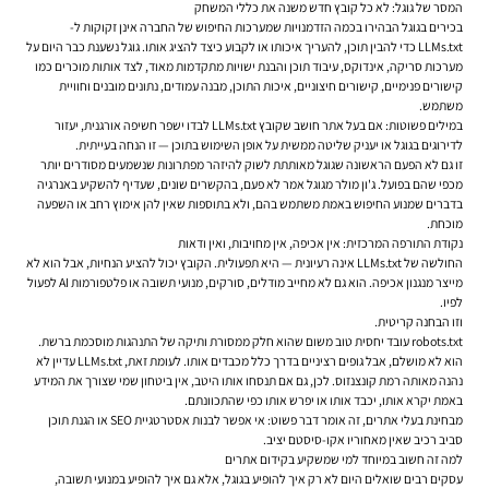
המסר של גוגל: לא כל קובץ חדש משנה את כללי המשחק
בכירים בגוגל הבהירו בכמה הזדמנויות שמערכות החיפוש של החברה אינן זקוקות ל-
LLMs.txt כדי להבין תוכן, להעריך איכותו או לקבוע כיצד להציג אותו. גוגל נשענת כבר היום על
מערכות סריקה, אינדוקס, עיבוד תוכן והבנת ישויות מתקדמות מאוד, לצד אותות מוכרים כמו
קישורים פנימיים, קישורים חיצוניים, איכות התוכן, מבנה עמודים, נתונים מובנים וחוויית
משתמש.
במילים פשוטות: אם בעל אתר חושב שקובץ LLMs.txt לבדו ישפר חשיפה אורגנית, יעזור
לדירוגים בגוגל או יעניק שליטה ממשית על אופן השימוש בתוכן — זו הנחה בעייתית.
זו גם לא הפעם הראשונה שגוגל מאותתת לשוק להיזהר מפתרונות שנשמעים מסודרים יותר
מכפי שהם בפועל. ג'ון מולר מגוגל אמר לא פעם, בהקשרים שונים, שעדיף להשקיע באנרגיה
בדברים שמנוע החיפוש באמת משתמש בהם, ולא בתוספות שאין להן אימוץ רחב או השפעה
מוכחת.
נקודת התורפה המרכזית: אין אכיפה, אין מחויבות, ואין ודאות
החולשה של LLMs.txt אינה רעיונית — היא תפעולית. הקובץ יכול להציע הנחיות, אבל הוא לא
מייצר מנגנון אכיפה. הוא גם לא מחייב מודלים, סורקים, מנועי תשובה או פלטפורמות AI לפעול
לפיו.
וזו הבחנה קריטית.
robots.txt עובד יחסית טוב משום שהוא חלק ממסורת ותיקה של התנהגות מוסכמת ברשת.
הוא לא מושלם, אבל גופים רציניים בדרך כלל מכבדים אותו. לעומת זאת, LLMs.txt עדיין לא
נהנה מאותה רמת קונצנזוס. לכן, גם אם תנסחו אותו היטב, אין ביטחון שמי שצורך את המידע
באמת יקרא אותו, יכבד אותו או יפרש אותו כפי שהתכוונתם.
מבחינת בעלי אתרים, זה אומר דבר פשוט: אי אפשר לבנות אסטרטגיית SEO או הגנת תוכן
סביב רכיב שאין מאחוריו אקו-סיסטם יציב.
למה זה חשוב במיוחד למי שמשקיע בקידום אתרים
עסקים רבים שואלים היום לא רק איך להופיע בגוגל, אלא גם איך להופיע במנועי תשובה,