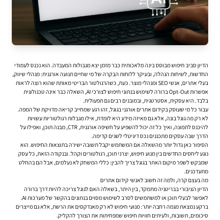
הדיון סביב חיפוש מבוסס בינה מלאכותית כבר מזמן יצא מגבולות המעבדה. הוא נכנס לעמודי
החדשות, לשיחות הנהלה, ובעיקר ללוחות הבקרה של מי שחיים תנועה אורגנית: מנהלי שיווק,
בעלי אתרים, אנשי SEO ומנהלי מוצר. כעת, כשהרגולטור הבריטי מאותת שהוא רוצה לראות
אפשרות Opt-Out ברורה לשימוש בנתוני חיפוש לצורכי AI, השאלה כבר אינה טכנולוגית
בלבד. היא עסקית, אסטרטגית, ובמובנים רבים גם תפעולית.
עבור כל מי שעוסק ב
קידום אתרים אורגני בגוגל
, זהו רגע שמחייב קריאה מדויקת של המפה.
לא רק מה גוגל בונה, אלא גם מאיזה מידע היא לומדת, אילו מגבלות רגולטוריות עשויות
להיכנס לתמונה, ואיך כל זה יכול להשפיע על חשיפה אורגנית, CTR, מבנה תוכן, ואפילו על
הדרך שבה עסקים מתכננים נכס דיגיטלי לשנים קדימה.
הסיפור כאן גדול יותר מהשאלה אם המשתמש יקבל תשובה ישירה בתוצאות החיפוש. הוא
נוגע ליחסים החדשים בין מנוע חיפוש, יצרני תוכן, רגולטורים וקהל. ובנקודה הזאת, כל עסק
שמבקש לשפר מיקום האתר בגוגל צריך להבין: כללי המשחק לא נעלמים, אבל הם בהחלט
מתעדכנים.
מה בעצם קרה, ולמה זה חשוב לאנשי קידום אתרים
הדיון הציבורי בבריטניה מתמקד, בין היתר, בשאלה האם לגוגל צריכה להיות דרך ברורה
לאפשר לבעלי תוכן או למשתמשים לסרב לשימוש מסוים בנתונים בהקשר של מערכות AI.
ברקע נמצאת מגמה רחבה יותר: מנועי חיפוש לא רק מאנדקסים את הרשת, אלא גם מייצרים
סיכומים, תשובות, ולעיתים חוויות חיפוש שמפחיתות את הצורך להקליק.