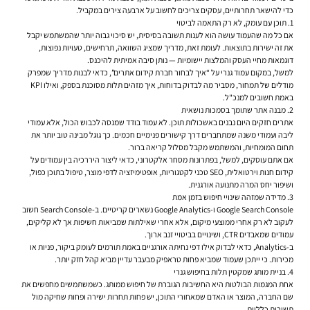
כדי להישאר תחרותיים, עסקים צריכים לחשוב על ארבעה צירים במקביל.
1. תוכן עם עומק, לא רק התאמה לביטוי
אם כל מה שהעמוד עושה הוא לענות תשובה בסיסית, יש סיכוי גבוה יותר שהמשתמש יקבל
את זה ישירות בתוצאות. לעומת זאת, מדריך שמציג השוואה, תרחישים, טעויות נפוצות,
דוגמאות מחיי העסק והמלצות יישומיות — נותן סיבה אמיתית להיכנס.
למשל, במקום עמוד גנרי על “איך לבחור חברת קידום אתרים”, כדאי לבנות מדריך שמפרק
מודלים של תמחור, מסביר מה לבדוק בדוחות, איך מזהים תלות מסוכנת בספק, ואילו KPI
באמת חשובים למנכ"ל.
2. מבנה אתר שתומך בסמכות נושאית
אתרים חזקים היום נבנים באשכולות תוכן. לא עמוד בודד שמנסה לכבוש הכול, אלא עמודי
ליבה ועמודי משנה שמתחברים דרך קישורים פנימיים חכמים. כך גוגל מבינה טוב יותר את
תחום המומחיות, והמשתמש מקבל מסלול קריאה ברור.
אם אתם עוסקים, למשל, בפתרונות מסחר אלקטרוני, כדאי ליצור היררכיה בין עמודים על
קידום חנות וירטואלית, SEO טכני לקטגוריות, אופטימיזציה לדפי מוצר, טיפול בתוכן כפול,
ושיפור יחס המרה מתנועה אורגנית.
3. מדידה שמזהה שינויי חיפוש בזמן אמת
Google Search Console ו-Google Analytics נשארים קריטיים. ב-Search Console חשוב
לעקוב לא רק אחרי ממוצעי מיקום, אלא אחרי שאילתות שמביאות חשיפות אך לא קליקים,
עמודים שמאבדים CTR, ושינויים בביטויי זנב ארוך.
ב-Analytics, כדאי לבדוק אילו דפי נחיתה אורגניים באמת תורמים לעומק ביקור, פניות או
מכירות. כי ייתכן שעמוד שמביא פחות טראפיק מבעבר עדיין מביא קהל חזק יותר.
4. בניית מותג שמקטין תלות בחיפוש גנרי
אחת המגמות הבולטות היא החשיבות הגוברת של חיפוש ממותג. כשמשתמשים מחפשים את
שם החברה, המוצר או האדם שמאחורי התוכן, יש פחות תחרות ישירה ופחות שחיקה מול
תשובות כלליות.