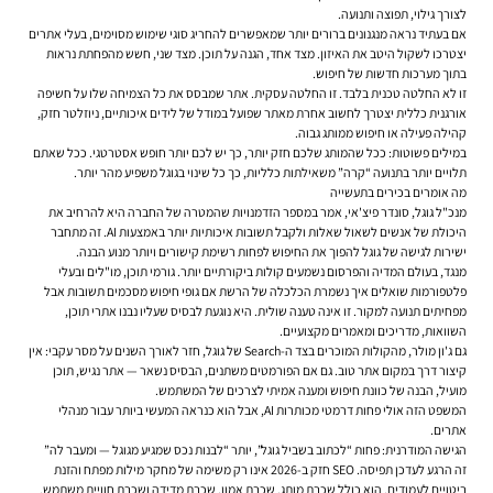
לצורך גילוי, תפוצה ותנועה.
אם בעתיד נראה מנגנונים ברורים יותר שמאפשרים להחריג סוגי שימוש מסוימים, בעלי אתרים
יצטרכו לשקול היטב את האיזון. מצד אחד, הגנה על תוכן. מצד שני, חשש מהפחתת נראות
בתוך מערכות חדשות של חיפוש.
זו לא החלטה טכנית בלבד. זו החלטה עסקית. אתר שמבסס את כל הצמיחה שלו על חשיפה
אורגנית כללית יצטרך לחשוב אחרת מאתר שפועל במודל של לידים איכותיים, ניוזלטר חזק,
קהילה פעילה או חיפוש ממותג גבוה.
במילים פשוטות: ככל שהמותג שלכם חזק יותר, כך יש לכם יותר חופש אסטרטגי. ככל שאתם
תלויים יותר בתנועה “קרה” משאילתות כלליות, כך כל שינוי בגוגל משפיע מהר יותר.
מה אומרים בכירים בתעשייה
מנכ"ל גוגל, סונדר פיצ'אי, אמר במספר הזדמנויות שהמטרה של החברה היא להרחיב את
היכולת של אנשים לשאול שאלות ולקבל תשובות איכותיות יותר באמצעות AI. זה מתחבר
ישירות לגישה של גוגל להפוך את החיפוש לפחות רשימת קישורים ויותר מנוע הבנה.
מנגד, בעולם המדיה והפרסום נשמעים קולות ביקורתיים יותר. גורמי תוכן, מו"לים ובעלי
פלטפורמות שואלים איך נשמרת הכלכלה של הרשת אם גופי חיפוש מסכמים תשובות אבל
מפחיתים תנועה למקור. זו אינה טענה שולית. היא נוגעת לבסיס שעליו נבנו אתרי תוכן,
השוואות, מדריכים ומאמרים מקצועיים.
גם ג'ון מולר, מהקולות המוכרים בצד ה-Search של גוגל, חזר לאורך השנים על מסר עקבי: אין
קיצור דרך במקום אתר טוב. גם אם הפורמטים משתנים, הבסיס נשאר — אתר נגיש, תוכן
מועיל, הבנה של כוונת חיפוש ומענה אמיתי לצרכים של המשתמש.
המשפט הזה אולי פחות דרמטי מכותרות AI, אבל הוא כנראה המעשי ביותר עבור מנהלי
אתרים.
הגישה המודרנית: פחות “לכתוב בשביל גוגל”, יותר “לבנות נכס שמגיע מגוגל — ומעבר לה”
זה הרגע לעדכן תפיסה. SEO חזק ב-2026 אינו רק משימה של מחקר מילות מפתח והזנת
ביטויים לעמודים. הוא כולל שכבת מותג, שכבת אמון, שכבת מדידה ושכבת חוויית משתמש.