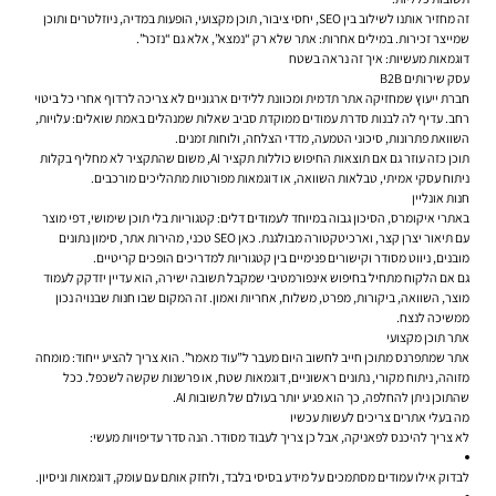
זה מחזיר אותנו לשילוב בין SEO, יחסי ציבור, תוכן מקצועי, הופעות במדיה, ניוזלטרים ותוכן
שמייצר זכירות. במילים אחרות: אתר שלא רק “נמצא”, אלא גם “נזכר”.
דוגמאות מעשיות: איך זה נראה בשטח
עסק שירותים B2B
חברת ייעוץ שמחזיקה אתר תדמית ומכוונת ללידים ארגוניים לא צריכה לרדוף אחרי כל ביטוי
רחב. עדיף לה לבנות סדרת עמודים ממוקדת סביב שאלות שמנהלים באמת שואלים: עלויות,
השוואת פתרונות, סיכוני הטמעה, מדדי הצלחה, ולוחות זמנים.
תוכן כזה עוזר גם אם תוצאות החיפוש כוללות תקציר AI, משום שהתקציר לא מחליף בקלות
ניתוח עסקי אמיתי, טבלאות השוואה, או דוגמאות מפורטות מתהליכים מורכבים.
חנות אונליין
באתרי איקומרס, הסיכון גבוה במיוחד לעמודים דלים: קטגוריות בלי תוכן שימושי, דפי מוצר
עם תיאור יצרן קצר, וארכיטקטורה מבולגנת. כאן SEO טכני, מהירות אתר, סימון נתונים
מובנים, ניווט מסודר וקישורים פנימיים בין קטגוריות למדריכים הופכים קריטיים.
גם אם הלקוח מתחיל בחיפוש אינפורמטיבי שמקבל תשובה ישירה, הוא עדיין יזדקק לעמוד
מוצר, השוואה, ביקורות, מפרט, משלוח, אחריות ואמון. זה המקום שבו חנות שבנויה נכון
ממשיכה לנצח.
אתר תוכן מקצועי
אתר שמתפרנס מתוכן חייב לחשוב היום מעבר ל”עוד מאמר”. הוא צריך להציע ייחוד: מומחה
מזוהה, ניתוח מקורי, נתונים ראשוניים, דוגמאות שטח, או פרשנות שקשה לשכפל. ככל
שהתוכן ניתן להחלפה, כך הוא פגיע יותר בעולם של תשובות AI.
מה בעלי אתרים צריכים לעשות עכשיו
לא צריך להיכנס לפאניקה, אבל כן צריך לעבוד מסודר. הנה סדר עדיפויות מעשי:
לבדוק אילו עמודים מסתמכים על מידע בסיסי בלבד, ולחזק אותם עם עומק, דוגמאות וניסיון.