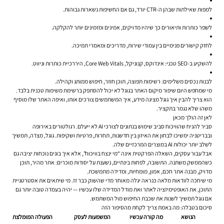
למפות שאילתות שבהן ה-CTR יורד, גם אם החשיפות נשארות גבוהות.
לשפר כותרות ותיאורים כך שיהיו מדויקים, אמינים ומזמינים יותר להקלקה.
לחזק קישורים פנימיים בין עמודי שירות, מדריכים ומאמרי תמיכה.
להשקיע ב-SEO טכני: אינדוקס, קנוניקל, Core Web Vitals, היררכיית כותרות וניווט.
לבנות נכסים משלימים: רשימות תפוצה, תוכן חוזר, חיפוש ממותג וקהילה.
מי שמחפש היום שיפור מיקום האתר בגוגל לא יכול להסתפק ברשימת משימות טכנית בלבד.
הוא צריך להבין איך גוגל מציגה מידע, איך המשתמשים צורכים אותו, ואיפה האתר שלו מוסיף
משהו שלא נגמר בתקציר.
לאן זה הולך מכאן
סביר להניח שהוויכוח סביב שימוש בנתונים לצורכי AI לא ייעלם. רגולטורים באירופה
ובבריטניה ימשיכו לבחון את האיזון בין חדשנות, תחרות, פרטיות ושקיפות. גוגל, מצדה, תמשיך
לשלב יותר יכולות AI במוצרים המרכזיים שלה.
אבל עבור עסקים, השאלה הפרקטית אינה “מי ינצח בוויכוח”, אלא איך בונים נוכחות יציבה גם
כשהממשק משתנה. התשובה, לפחות בינתיים, נשענת על יסודות מוכרים: אתר מהיר, תוכן
מדויק, מבנה אתר חכם, אמון, מומחיות, ומדידה מתמשכת.
מי שיחכה לוודאות מלאה כנראה יגלה מאוחר מדי שהשוק כבר זז. מי שיתאים את אסטרטגיית
התוכן, את האופטימיזציה לאתר ואת מודל המדידה שלו עכשיו — יהיה בעמדה טובה יותר גם
אם גוגל תמשיך לשנות את שכבת החיפוש מול המשתמש.
סיכום בטבלה: מה באמת צריך לקחת מהסיפור הזה
הנושא
מה קורה עכשיו
המשמעות לעסק
הפעולה המומלצת