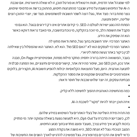
למי שמנהל אתר תדמית, חנות וירטואלית או פורטל תוכן, זו לא שאלה תיאורטית. אם שכבת
ה-AI של החיפוש נשענת על מידע שנצבר מהתנהגות חיפוש, מהתוכן ברשת או מדפוסי שימוש,
נוצר מתח ברור: מצד אחד, גוגל רוצה לשפר תשובות למשתמשים. מצד שני, יוצרי התוכן רוצים
שליטה, ייחוס ותנועה.
המתח הזה נוגע ישירות לעולם ה-SEO. כי קידום אתרים אינו רק דירוגים בגוגל. הוא גם מי
מקבל את תשומת הלב, מי זוכה בהקלקה, מי נוכח בתשובה, ומי מאבד נראות דווקא כאשר
הוא זה שסיפק את הידע.
האתגר המרכזי: יותר תשובות בתוך גוגל, פחות ודאות מחוץ לה
האתגר המרכזי לעסקים הוא לא “האם SEO מת”. הוא לא. האתגר הוא שהמסלול בין שאילתה
לבין ביקור באתר נעשה פחות ליניארי.
בעבר, המשוואה הייתה ברורה יחסית: מחקר מילות מפתח, אופטימיזציית On Page, מבנה
אתר נכון, תוכן SEO טוב, שיפור מהירות אתר, קישורים פנימיים וחיצוניים, ואז המתנה סבלנית
לתנועה אורגנית. היום, מעל התוצאות הקלאסיות יכולות להופיע תשובות AI, תקצירים, בלוקים
אינפורמטיביים ואלמנטים שמקטינים את מספר ההקלקות.
מבחינת עסקים, זה יוצר שלוש שכבות של חוסר ודאות:
כמה מהחשיפה האורגנית תהפוך לחשיפה ללא קליק.
איזה תוכן ייבחר להיות “מקור” לשכבת ה-AI.
מה תהיה מידת השליטה של בעלי האתרים על השימוש במידע שלהם.
לכן, כשבריטניה מדברת על Opt-Out, היא למעשה נוגעת בשאלה עמוקה יותר: מי מחזיק
בזכות לקבוע איך מידע נצרך, מעובד ומוצג מחדש בתוך מנוע החיפוש.
המצב הנוכחי: גוגל לא זונחת SEO, היא משנה את נקודת המגע
כדאי לשים את הדברים בפרופורציה. גוגל ממשיכה להדגיש לאורך השנים את החשיבות של