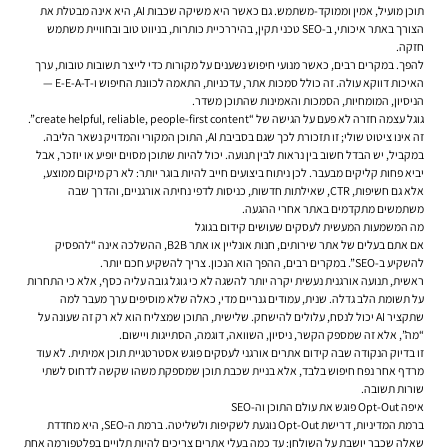
תוכן מועיל, אמין וממוקד-משתמש. גם כאשר היא משיקה שכבות AI, היא אינה מבטלת את
הצורך באתר איכותי, ב-SEO טכני תקין, בהיררכיית כותרות, בניווט טוב ובחוויית משתמש
חזקה.
להפך. במקרים רבים, כאשר מנועי חיפוש נשענים על מקורות כדי לייצר תשובות טובות, ערך
האיכות דווקא עולה. זה כולל סמכות אתר, עדכניות, התאמה לכוונת החיפוש ו-E-E-A-T —
הניסיון, המומחיות, הסמכות והאמינות שהתוכן משדר.
גוגל עצמה חזרה לא פעם על הגישה של “create helpful, reliable, people-first content”.
זה אינו ציטוט שולי; זו תזכורת לכך שגם בסביבת AI, התוכן המקורי והמדויק נשאר הליבה.
במקביל, יש הבדל חשוב בין נראות לבין תנועה. יכול להיות שתוכן מסוים יופיע או יוזכר, אבל
יביא פחות קליקים מבעבר. לכן ניתוח ביצועים חייב להיות בוגר יותר: לא רק מיקום ממוצע,
אלא גם חשיפות, CTR, שאילתות חדשות, כניסות לדפי נחיתה אורגניים, והדרך שבה
משתמשים מתקדמים באתר אחרי ההגעה.
מה המשמעות המעשית לעסקים שעושים קידום בגוגל
אם אתם בעלים של אתר שירותים, חנות אונליין או אתר B2B, ההשלכה אינה “להפסיק
להשקיע ב-SEO”. במקרים רבים, ההפך הוא הנכון. צריך להשקיע חכם יותר.
ראשית, תנועה אורגנית נעשית יקרה יותר להשגה לא כי גוגל גובה עליה כסף, אלא כי התחרות
על תשומת הלב גדלה. שנית, עמודים גנריים מדי, כאלה שלא מוסיפים ערך מעבר למה
שתקציר AI יכול לנסח, עלולים להישחק. שלישית, התוכן שמצליח הוא לא רק זה שעונה על
“מה”, אלא זה שמספק הקשר, ניסיון, השוואה, דוגמה, הסתייגות ויישום.
זו בדיוק הנקודה שבה קידום אתרים אורגני לעסקים פוגש אסטרטגיית תוכן אמיתית. לא עוד
מרדף אחר נפח חיפוש בלבד, אלא בניית שכבת תוכן שמספקת משהו שקשה לדחוס לשתי
שורות תשובה.
איפה Opt-Out פוגש את עולם התוכן וה-SEO
ברמת המדיניות, דרישת Opt-Out נוגעת לשקיפות ולשליטה. ברמת ה-SEO, היא מחדדת
שאלה שכבר יושבת על השולחן: עד כמה בעלי אתרים צריכים להיות תלויים בפלטפורמה אחת