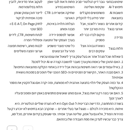
שימוש בנתוני
גובר דיון רגולטורי סביב
פחות ודאות לגבי אופן
לעקוב אחר מדיניות, להבין
חיפוש ל-AI
שקיפות ושליטה
השימוש במידע
תלות בפלטפורמות
תשובות AI
משתמשים מקבלים
שחיקה אפשרית ב-CTR
לייצר תוכן עמוק שנותן
בתוצאות
יותר מידע בלי להקליק
האורגני
סיבה אמיתית לביקור
קידום אתרים
נשאר רלוונטי, אבל
הצלחה תלויה באיכות,
לחזק E-E-A-T, On Page ו-
אורגני בגוגל
נהיה מורכב יותר
מבנה ומותג
SEO טכני
מיקום לבדו כבר לא
אפשר לפספס ירידה
לנתח חשיפות, CTR, לידים
מדידה
מספיק
בערך העסקי של התנועה
ומסלולי המרה
נשארת גבוהה אצל
כל שינוי מוצרי משפיע
לבנות מותג, רשימות תפוצה
תלות בגוגל
עסקים רבים
מהר על הביצועים
וערוצי הפצה משלימים
5 שאלות שכל מנהל אתר או בעל עסק צריך לשאול את עצמו עכשיו
1. האם התוכן שלי באמת נותן ערך מעבר לתשובה קצרה ש-AI יכול לסכם?
2. באילו עמודים אני רואה חשיפות גבוהות אבל ירידה באחוזי הקלקה מתוצאות החיפוש?
3. האם מבנה האתר, הקישורים הפנימיים וה-SEO הטכני שלי תומכים בסמכות נושאית
אמיתית?
4. עד כמה העסק שלי תלוי בתנועה אורגנית לא ממותגת, ומה יקרה אם גוגל תקטין את מספר
ההקלקות?
5. האם אני בונה רק נראות בגוגל, או גם מותג שאנשים מחפשים באופן יזום וסומכים עליו
לאורך זמן?
בשורה התחתונה, הדרישה הבריטית ל-Opt-Out היא לא הערת שוליים רגולטורית. היא
איתות. היא מזכירה לכולם — מגוגל ועד בעלי אתרים — שהקרב הבא בחיפוש לא יוכרע רק על
מהירות המודל, אלא גם על אמון, שליטה וערך אמיתי. ומי שעוסק בקידום אתרים, מכל סוג,
צריך כבר עכשיו לעדכן את מפת העבודה שלו בהתאם.