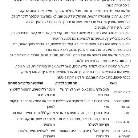
וטופס יצירת קשר.
שלושת המקרים שונים מאוד זה מזה, אבל לכולם יש עיקרון משותף: התאמה הדוקה בין
החיפוש, התוכן והפעולה הרצויה. זהו הלב של SEO טוב. לא עמוד גנרי שמנסה לדבר לכולם,
אלא עמוד שמבין למי הוא מדבר ומה אותו אדם צריך לראות כדי להמשיך הלאה.
הטעויות שחוזרות שוב ושוב
הטעות הראשונה היא לכתוב דף נחיתה כמו מודעה. קצר מדי, שטחי מדי, עמוס בסיסמאות,
בלי עומק ובלי ערך. זו בעיה גם למשתמש וגם למנוע החיפוש.
הטעות השנייה היא לבנות עמוד מבודד. בלי קישורים פנימיים, בלי הקשר בתוך האתר, בלי
תמיכה מתוכן משלים. גוגל מעדיף להבין מבנה, לא רק עמוד בודד.
הטעות השלישית היא להזניח את הצד הטכני: מהירות, מובייל, תגיות, היררכיה, אינדוקס. גם
תוכן טוב לא יכפר תמיד על תשתית חלשה.
והטעות הרביעית היא לא למדוד. בלי נתונים, קשה לדעת אם יש בעיית דירוג, בעיית מסר,
בעיית המרה או פשוט חוסר התאמה בין מה שהמשתמש חיפש לבין מה שהדף סיפק.
טבלת סיכום: מה באמת חשוב בבניית דפי נחיתה ל-SEO
נושא
מה חשוב לבדוק
ההשפעה על קידום אתרים
האם הדף עונה באופן ישיר לצורך של
משפר רלוונטיות, התאמה לחיפוש
כוונת חיפוש
המחפש
וסיכוי לדירוג
מחקר מילות
האם נבחרו ביטויים מדויקים ולא כלליים
מחדד את הנושא ומחבר בין ביקוש
מפתח
מדי
לתוכן
תוכן
האם התוכן ברור, מועיל, מפורט ומשכנע
מחזק SEO תוכני ומשפר המרות
כותרות, תתי-כותרות, פסקאות קצרות
משפר קריאות, סריקה וחוויית
מבנה עמוד
וקריאה לפעולה
משתמש
עיצוב וחוויית
ניקיון ויזואלי, ריווח, היררכיה ותמונות
עשוי להפחית נטישה ולעודד
משתמש
רלוונטיות
מעורבות