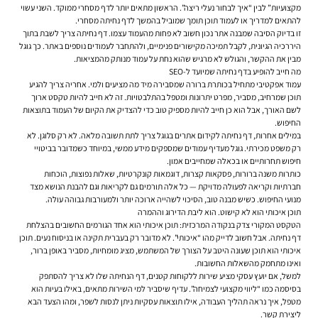
מקצועיות” לבין “איך לבחור נעלי ריצה”. הראשון מתאים יותר לדף מסחרי ממוקד. השני עשוי
להתאים למדריך או לעמוד תוכן תומך שמוביל בהמשך לדף נחיתה מסחרי.
זו בדיוק הסיבה שמבנה אתר נכון חשוב לא פחות מהעמוד עצמו. דף נחיתה צריך לשבת בתוך
היררכיה הגיונית, לקבל תמיכה מקישורים פנימיים, ולהתחבר לעמודים נוספים באתר. כך גוגל
מבין את ההקשר, והגולש לא מרגיש שהוא נחת על עמוד מנותק מהמציאות.
מה חייב להופיע בדף נחיתה שמיועד ל-SEO
עמוד אפקטיבי מתחיל בכותרת ברורה שמסבירה מיד מה מציעים ולמי. אחריה צריך להגיע
תוכן שמרחיב, מסביר, מפרט יתרונות ומטפל בהתלבטויות. זה לא חייב להיות טקסט ארוך
לשם האורך, אבל הוא כן חייב להיות מספיק טוב כדי להצדיק את הקיום של העמוד בתוצאות
החיפוש.
במילים אחרות, דף נחיתה לקידום אתרים בגוגל צריך לתת תשובה מלאה. לא רק סלוגן. לא
רק משפט מכירתי. גוגל מעדיף עמודים שמספקים מידע ממשי, במיוחד כשמדובר בביטויי
חיפוש תחרותיים או בכאלה שמחייבים אמון.
כותרות משנה ברורות, פסקאות קצרות, דוגמאות קונקרטיות, שאלות נפוצות, הוכחות
חברתיות וקריאה לפעולה מדויקת — כל אלה תורמים גם לקריאות וגם להבנת הנושא מצד
מנועי החיפוש. כשיש מבנה טוב, הסיכוי לשהייה ארוכה יותר ולמעורבות גבוהה עולה.
תוכן איכותי הוא לא קישוט. הוא ליבת הדירוג וההמרה
הטקסט המקורי צדק בנקודה המרכזית: תוכן איכותי הוא אחד הגורמים החשובים בהצלחת
דף נחיתה. אבל חשוב לדייק מהו “איכותי”. לא מדובר רק בעברית תקינה או בניסוח נעים. תוכן
איכותי הוא תוכן שעונה היטב על הצורך של המשתמש, מציג מומחיות, מסביר באופן ברור,
ואינו מתחמק מהשאלות החשובות.
למשל, אם יועץ עסקי מציע שירות ללקוחות קטנים, דף הנחיתה שלו לא צריך להסתפק
בסיסמה כמו “ליווי מקצועי לצמיחה”. עדיף שיסביר למי השירות מתאים, באילו בעיות הוא
מטפל, איך נראה תהליך העבודה, אילו תוצאות עסקיות ניתן לנסות לשפר, ומהו הצעד הבא
ליצירת קשר.