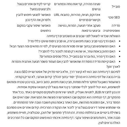
טעינה מהירה, קריאות נוחה וכפתורים
קריטי לקידום אתרים בגוגל
מובייל
נגישים
ולביצועים בפועל
אינדוקס, תגיות, מהירות, כתובות URL
מאפשר למנועי חיפוש להבין
SEO טכני
וקישורים פנימיים
ולסרוק את הדף נכון
מדידה
מעקב אחרי תנועה, המרות, נטישה
מאפשר שיפור עקבי במקום
ואופטימיזציה
וביצועי גרסאות
ניחושים
השאלות שכדאי לשאול לפני שבונים או משכתבים דף נחיתה
האם הדף בנוי סביב כוונת חיפוש ברורה, או סביב ניסוח שיווקי כללי מדי?
האם המשתמש מבין בתוך שניות ספורות מה מציעים לו, למי זה מתאים ומה הצעד הבא?
האם התוכן באמת עוזר, או שהוא רק מנסה למכור בלי להסביר?
האם הדף מהיר, נוח וברור גם במובייל, כולל טפסים וכפתורים?
האם קיימת מדידה מסודרת שתאפשר להבין אם העמוד משפר תנועה אורגנית והמרות
לאורך זמן?
לסיכום: דף נחיתה טוב הוא לא קיצור דרך, אלא ביטוי מדויק של אסטרטגיית SEO נכונה
בנייה נכונה של דפי נחיתה היא מהלך יסודי בתוך תהליך קידום אורגני, לא טריק נקודתי.
כשהעמוד נשען על מחקר מילות מפתח, מבין כוונת חיפוש, כתוב היטב, בנוי נכון טכנית ומותאם
למשתמש, הוא יכול להפוך לכלי שמחבר בין נראות בגוגל לבין תוצאה עסקית אמיתית.
זה נכון לחברות B2B, לחנויות אונליין, לנותני שירותים ולעסקים מקומיים כאחד. בכל אחד
מהמקרים, דף הנחיתה הוא המקום שבו האסטרטגיה פוגשת את המציאות: שם רואים אם
המסר ברור, אם הסמכות מורגשת, ואם האתר באמת נותן תשובה טובה יותר מהמתחרים.
ומי שמחפש שיפור דירוגים בגוגל צריך לזכור את הנקודה המרכזית: קידום אתרים אינו מסתכם
בשתילת ביטויים או בהחלפת כותרת. זהו תהליך מתמשך של תוכן, טכנולוגיה, חוויית משתמש,
מבנה אתר, ניתוח נתונים ושיפור עקבי. דף נחיתה איכותי הוא פשוט המקום שבו כל המרכיבים
האלה נראים לעין.