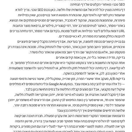
SEO טכני: מאחורי הקלעים של דף הנחיתה
דף נחיתה מצוין יכול להיכשל אם התשתית שלו חלשה. כאן נכנס SEO טכני. צריך לוודא
שהעמוד ניתן לסריקה ולאינדוקס, שהכותרת והמטא תיאור בנויים נכון, שאין כפילויות
מיותרות, שהתמונות מכווצות, שהקוד לא מכביד, ושהקישורים הפנימיים מחזקים את הנושא.
באתרי מסחר, האתגר לעיתים מורכב יותר. דפי קטגוריה, פילטרים, גרסאות מוצר וכתובות
URL דומות עלולים ליצור כפילויות או לפצל סמכות. בקידום אתרי מסחר, דפי נחיתה צריכים
להיבנות כחלק ממערכת מסודרת, לא כאיים נפרדים.
גם בניית קישורים נכנסת לתמונה, אך בעדינות. אם דף נחיתה מקבל קישורים חיצוניים
איכותיים, או נתמך היטב מתוך תוכן באתר, הסיכוי שלו להתחזק עולה. סמכות אינה נוצרת רק
מטקסט טוב, אלא גם מההקשר שבו הדף יושב ומהאמון שהאתר כולו משדר.
בדיקה, מדידה ושיפור: בלי זה, אין באמת קידום אתרים
אחת הנקודות החשובות ביותר בטקסט המקורי היא שקידום אתרים הוא תהליך מתמשך. זו
לא קלישאה. דף נחיתה יכול להתחיל חזק ולהיחלש, או להתחיל בינוני ולהשתפר משמעותית
אחרי כוונון נכון. לכן, אי אפשר להסתפק בהשקה.
בדיקות A/B, מעקב אחר שיעורי המרה, זמן שהייה, עומק גלילה, שיעור נטישה ודפוסי תנועה
— כל אלה עוזרים להבין מה באמת עובד. Google Analytics וכלי ניתוח נוספים לא מחליפים
שיקול דעת מקצועי, אבל הם מונעים קבלת החלטות על בסיס תחושת בטן בלבד.
אם דף מקבל תנועה אורגנית אך כמעט לא מייצר פניות, ייתכן שהקריאה לפעולה חלשה,
שהמסר אינו חד, או שיש פער בין כוונת החיפוש לבין התוכן. אם הדירוגים לא משתפרים, ייתכן
שהעמוד דל מדי, שאין מספיק חיזוק פנימי, או שהנושא תחרותי ודורש סמכות רחבה יותר.
שלושה תרחישים שממחישים איך דף נחיתה נכון עובד
הדוגמאות שבמאמר המקורי משרטטות היטב את עקרון הפעולה. חברת תוכנה שביקשה
לקדם מוצר לניהול פרויקטים בנתה עמוד ממוקד סביב הצעת ערך ברורה, סרטון הדגמה
וקריאה לפעולה. החנות למוצרי ספורט בנתה דף ייעודי לנעלי ריצה עם תוכן מפורט, ביקורות
ותמונות. היועץ העסקי העצמאי יצר עמוד לשירותי ייעוץ לעסקים קטנים עם תיאורי מקרה