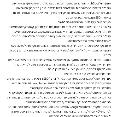
מחקר של HubSpot, שהוזכר גם במאמר המקורי, מצא כי דפי נחיתה ממוקדים ומפורטים
מובילים לשיעורי המרה גבוהים יותר לעומת דפים כלליים. הנתון חשוב, אך המשמעות
המעשית חשובה יותר: ככל שהעמוד מדויק יותר לצורך החיפושי, כך הוא משכנע יותר גם
ברמת ה-SEO וגם ברמת הביצוע העסקי.
העיצוב משפיע על SEO יותר ממה שנהוג לחשוב
גולשים לא מפרידים בין “תוכן” ל“עיצוב”. מבחינתם, אם הדף מבולגן, קשה לקריאה או עמוס
מדי, החוויה כולה נפגעת. ובמקום שבו חוויית המשתמש נפגעת, גם הביצועים האורגניים
עלולים להיפגע. שיעור נטישה גבוה, זמן שהייה נמוך וחוסר מעורבות הם לא סימנים טובים
לעמוד שאמור לענות היטב על החיפוש.
עיצוב נקי, שימוש נכון בריווח, היררכיית כותרות, תמונות רלוונטיות, וקריאות לפעולה שלא
חונקות את המסך — כל אלה עוזרים לגולש להבין במהירות איפה הוא נמצא ומה נכון לעשות
עכשיו.
המאמר המקורי התייחס גם למחקר של eMarketer שלפיו עיצוב מושך ונקי עשוי להגדיל את
זמן השהייה. גם בלי להישען רק על נתון כזה, העיקרון נכון: כשעמוד נעים לקריאה, ברור
ויזואלית וקל לסריקה, הוא נותן סיכוי אמיתי לתוכן לעבוד.
אופטימיזציה למובייל היא כבר לא תוספת
אם דף נחיתה לא עובד היטב במסך קטן, קשה לדבר על SEO רציני. יותר ממחצית מהחיפושים
מתבצעים דרך מכשירים ניידים, וגוגל בוחן אתרים בגישת mobile-first. זה אומר שביצועי
המובייל, לא רק הדסקטופ, משפיעים על הדרך שבה האתר נסרק ומוערך.
בפועל, התאמה למובייל היא הרבה מעבר לעיצוב רספונסיבי. צריך לבדוק אם הטקסט קריא
בלי זום, אם הכפתורים נוחים ללחיצה, אם הטפסים לא מסורבלים, ואם העמוד נטען במהירות
סבירה גם ברשת סלולרית. דף איטי או צפוף מדי יאבד משתמשים מהר מאוד.
במאמר המקורי הופיעו נתוני Google שלפיהם 61% מהגולשים לא יחזרו לאתר שאינו מותאם
לנייד, ו-40% יעברו למתחרים. גם בלי להרחיב מעבר לכך, זו תזכורת ברורה: אופטימיזציה
לעמודים חייבת להתחיל מהשימוש בפועל, לא מהמצגת.