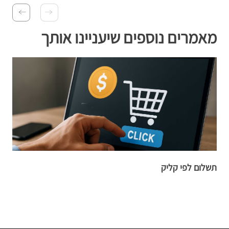
מאמרים נוספים שיעניינו אותך
תשלום לפי קליק
א