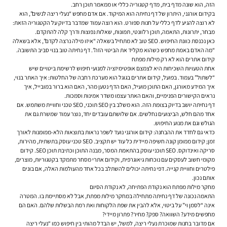
הזה, הוא שונה מדף בית, מדף קטגוריה כללי או ממאמר תוכן רחב.
בקידום אורגני, היתרון של דף נחיתה הוא המיקוד. אם אדם מחפש “נעלי ריצה לנשים”, הוא
לא רוצה להגיע לדף כללי על חנות ספורט. הוא רוצה עמוד שמדבר בדיוק על הקטגוריה הזאת:
מבחר, יתרונות, התאמה, תוכן רלוונטי, תמונות, שאלות נפוצות ודרך קלה להתקדם.
כאן נכנסת כוונת החיפוש. SEO טוב לא מתחיל בשאלה “איזו מילה נרצה לקדם”, אלא בשאלה
“מה האדם באמת מחפש כשהוא מקליד את הביטוי הזה”. דף נחיתה טוב בנוי סביב התשובה.
קידום אתרים הוא לא רק מילות מפתח
אחת הטעויות השכיחות היא לצמצם אופטימיזציה למנועי חיפוש לרשימת ביטויים שיש
“לשתול” בעמוד. בפועל, קידום אתרים בגוגל הוא מערכת רחבה של החלטות: איך האתר בנוי,
איך המידע מאורגן, האם התוכן מועיל, האם הדף נטען מהר, האם הוא ברור במובייל, איך
נראים הקישורים הפנימיים, והאם האתר עצמו משדר אמינות וסמכות.
דף נחיתה יושב בדיוק בצומת הזה. הוא משלב בין SEO תוכני, SEO טכני וחוויית משתמש. אם
אחד מהם חלש, הביצועים נחלשים. אם שלושתם עובדים יחד, נוצר עמוד שמשרת גם את
הגולש וגם את מנוע החיפוש.
כדאי גם לחדד את ההבחנה: קידום אורגני נועד לשפר נראות בתוצאות הלא-ממומנות לאורך
זמן; קידום ממומן קונה חשיפה מיידית כל עוד יש תקציב. SEO טכני עוסק בתשתית, מהירות,
סריקה ואינדוקס. SEO תוכני עוסק בהתאמת המסר, מבנה התוכן וכתיבת תוכן SEO. קידום
מקומי חשוב לעסקים עם נוכחות גיאוגרפית, וקידום אתרי מסחר מתמקד בקטגוריות, מוצרים,
פילטרים וחוויית קנייה. דפי נחיתה יכולים להשתלב בכל אחד מהעולמות האלה, אם בונים
אותם נכון.
מחקר מילות מפתח הוא נקודת הפתיחה, לא נקודת הסיום
התאמה נכונה של דף נחיתה מתחילה במחקר מילות מפתח, אבל לא מסתיימת בו. המטרה
אינה “לסמן וי” על ביטוי, אלא להבין את שפת הלקוחות ואת רמת הבשלות שלהם. האם הם
מחפשים מידע? השוואה? ספק? מחיר? פתרון מיידי?
אם מדובר בחנות שמוכרת נעלי ריצה, למשל, יש הבדל מהותי בין חיפוש כמו “נעלי ריצה