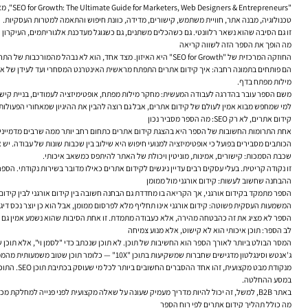
"SEO for Growth: The Ultimate Guide for Marketers, Web Designers & Entrepreneurs"
, מ
טכנולוגיה, מבנה אתר, חוויית משתמש, קישורים, מדידה, כוונת חיפוש והתאמה למטרות העסקיות.
זו גם הסיבה שהוא נשאר רלוונטי. גם כשהכלים משתנים, גם כשגוגל מעדכנת אלגוריתמים, העיקרון
מה הופך את הספר הזה לשווה קריאה
החוזקה המרכזית של "SEO for Growth" היא האיזון. מצד אחד, הוא לא נבהל מהמורכבות של התחום. מצד אחר, הוא לא נופל למלכודת של ז'רגון טכני מיותר. הכותבים מדברים בגובה העיניים, אבל לא מפשטים יתר על המידה.
הם פותחים בתמונה רחבה: איך קידום אתרים התפתח מראשית האינטרנט המסחרי ועד לעידן של אלג
מילות מפתח בדף.
משם הספר עובר בהדרגה לעבודה המעשית: מחקר מילות מפתח, אופטימיזציה לעמודים, בניית קישור
למי שמחפש מבוא אמין לעולם של
קידום אתרים
, אבל גם רוצה להבין את ההיגיון שמאחורי הפעולו
קידום אתרים, לא רק SEO: מה הספר מסביר נכון
אחת התרומות החשובות של הספר היא בהצגת קידום אתרים כתחום רחב יותר ממה שרבים מדמיינים. לא רק 
הכותבים מסבירים בפועל כי אופטימיזציה למנועי חיפוש היא שילוב בין שכבות שונות של עבודה. יש 
שכבת הסמכות: קישורים, אמינות, מוניטין ויכולת של האתר להיתפס כמשאב איכותי.
זו נקודה קריטית. בעלי עסקים רבים עדיין ניגשים לקידום אתרים כאילו מדובר בשירות נקודתי. הספ
ההבחנה שחשוב לעשות: קידום אורגני מול ממומן
הספר מתמקד בקידום אורגני, אך הקריאה בו מחדדת גם הבחנה חשובה בין קידום אורגני לבין קידום מ
המשמעות העסקית פשוטה: קידום אורגני אינו תחליף מלא לפרסום ממומן, אבל הוא כן יוצר נכס דיגיט
הספר לא מציג את זה כהבטחה מהירה, אלא כעבודה מתמדת. זו אחת הסיבות שהוא נשמע אמין גם ש
לב הספר: תוכן איכותי הוא לא קישוט, אלא מנוע צמיחה
המסר הבולט ביותר לאורך הספר הוא החשיבות של תוכן. לא תוכן שנכתב כדי "לסמן וי", אלא תוכן
ג'אנטש וסינגלטון מדגישים שחברות שמשקיעות בתוכן "10X" — כלומר תוכן שטוב משמעותית מהממוצע בשוק — יכולות לייצר יתרון אמיתי. הרעיון כאן אינו רק נפח, אלא איכות: עמוד שנותן תשובה מלאה, ברור לקריאה, בנוי נכון, תואם לכוונת החיפוש ומשרת גם את המשתמש וגם את מנוע החיפוש.
מנקודת מ
במסע ההחלטה.
באתר B2B, למשל, זה יכול להיות מדריך מעמיק שעונה על שאלה מקצועית לפני פנייה למחלקת מכירות. באתר מסחר, זו יכולה להיות קטגוריה שבנויה היטב, עם תיאור ברור, מסננים שימושיים ותוכן שמסייע לבחור. בשני המקרים, קידום אתרים עובד טוב יותר כשהתוכן משרת צורך אמיתי.
מה כולל תהליך קידום אתרים לפי רוח הספר