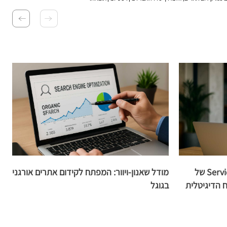
כיצד ליישם את מודל ה-Servicescape של
מודל שאנון-ויוור: המפתח לקידום אתרים אורגני
ה
ח הדיגיטלית
בגוגל
ה