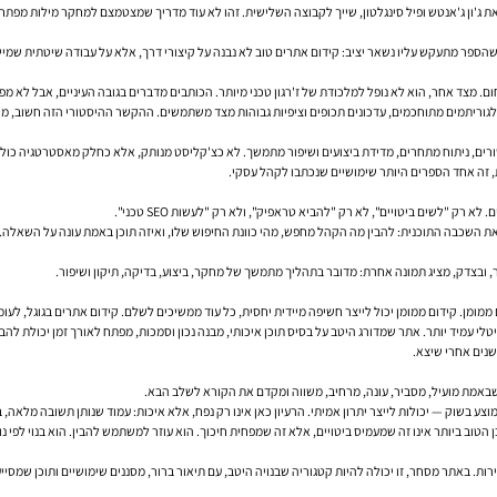
את ג'ון ג'אנטש ופיל סינגלטון, שייך לקבוצה השלישית. זהו לא עוד מדריך שמצטמצם למחקר מילות מפת
 שהספר מתעקש עליו נשאר יציב: קידום אתרים טוב לא נבנה על קיצורי דרך, אלא על עבודה שיטתית שמ
וריתמים מתוחכמים, עדכונים תכופים וציפיות גבוהות מצד משתמשים. ההקשר ההיסטורי הזה חשוב, מש
ים, ניתוח מתחרים, מדידת ביצועים ושיפור מתמשך. לא כצ'קליסט מנותק, אלא כחלק מאסטרטגיה כוללת
ת, זה אחד הספרים היותר שימושיים שנכתבו לקהל עסקי.
"לשים ביטויים", לא רק "להביא טראפיק", ולא רק "לעשות SEO טכני".
את השכבה התוכנית: להבין מה הקהל מחפש, מהי כוונת החיפוש שלו, ואיזה תוכן באמת עונה על השאלה. יש
ר, ובצדק, מציג תמונה אחרת: מדובר בתהליך מתמשך של מחקר, ביצוע, בדיקה, תיקון ושיפור.
מומן. קידום ממומן יכול לייצר חשיפה מיידית יחסית, כל עוד ממשיכים לשלם. קידום אתרים בגוגל, לעומת
לי עמיד יותר. אתר שמדורג היטב על בסיס תוכן איכותי, מבנה נכון וסמכות, מפתח לאורך זמן יכולת להבי
נים אחרי שיצא.
 שבאמת מועיל, מסביר, עונה, מרחיב, משווה ומקדם את הקורא לשלב הבא.
בט מקצועית, זהו אחד ההסברים החשובים ביותר לכל מי שעוסק בכתיבת תוכן SEO. התוכן הטוב ביותר אינו זה שמעמיס ביטויים, אלא זה שמפחית חיכוך.