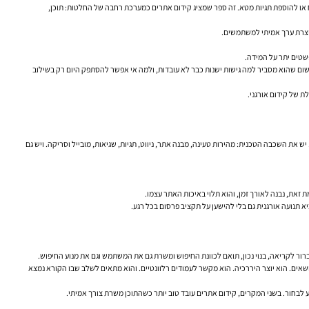
ח או להוספת תגיות מטא. זה ספר שמציג קידום אתרים כמערכת רחבה של החלטות: תוכן,
ייצרת ערך אמיתי למשתמשים.
ום שהוא מסביר למה גישות ישנות כבר לא עובדות, ולמה אי אפשר להסתפק היום רק בשילוב
 של קידום אורגני.
 את השכבה הטכנית: מהירות טעינה, מבנה אתר, ניווט, תגיות, שגיאות, מובייל וסריקה. ויש גם
 זאת, נבנה לאורך זמן, והוא תלוי באיכות האתר עצמו.
א תנועה אורגנית גם בלי להישען על תקציב פרסום בכל רגע.
 הוא עוזר למשתמש להבין. הוא בנוי לפי נושאים. הוא יוצר היררכיה. הוא מקשר לעמודים רלוונטיים. והוא מתאים לשלב שבו הקורא נמצא