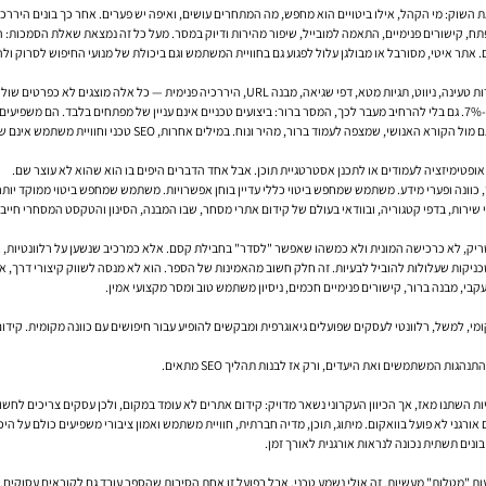
שוק: מי הקהל, אילו ביטויים הוא מחפש, מה המתחרים עושים, ואיפה יש פערים. אחר כך בונים הירר
מפתח, קישורים פנימיים, התאמה למובייל, שיפור מהירות ודיוק במסר. מעל כל זה נמצאת שאלת הסמכות:
ל אלה מוצגים לא כפרטים שוליים, אלא כמרכיבים שמשפיעים על התוצאה העסקית.
.
וח. במילים אחרות, SEO טכני וחוויית משתמש אינם שני עולמות נפרדים. בפועל, הם נפגשים כמעט בכל עמוד.
ופטימיזציה לעמודים או לתכנן אסטרטגיית תוכן. אבל אחד הדברים היפים בו הוא שהוא לא עוצר שם.
וונה ופערי מידע. משתמש שמחפש ביטוי כללי עדיין בוחן אפשרויות. משתמש שמחפש ביטוי ממוקד יותר 
י שירות, בדפי קטגוריה, ובוודאי בעולם של קידום אתרי מסחר, שבו המבנה, הסינון והטקסט המסחרי חייבי
טריק, לא כרכישה המונית ולא כמשהו שאפשר "לסדר" בחבילת קסם. אלא כמרכיב שנשען על רלוונטיות, א
טכניקות שעלולות להוביל לבעיות. זה חלק חשוב מהאמינות של הספר. הוא לא מנסה לשווק קיצורי דרך, 
קבי, מבנה ברור, קישורים פנימיים חכמים, ניסיון משתמש טוב ומסר מקצועי אמין.
י, למשל, רלוונטי לעסקים שפועלים גיאוגרפית ומבקשים להופיע עבור חיפושים עם כוונה מקומית. קידום 
ת המשתמשים ואת היעדים, ורק אז לבנות תהליך SEO מתאים.
ת השתנו מאז, אך הכיוון העקרוני נשאר מדויק: קידום אתרים לא עומד במקום, ולכן עסקים צריכים לחשו
רגני לא פועל בוואקום. מיתוג, תוכן, מדיה חברתית, חוויית משתמש ואמון ציבורי משפיעים כולם על היכ
נים תשתית נכונה לנראות אורגנית לאורך זמן.
ות "מטלות" מעשיות. זה אולי נשמע טכני, אבל בפועל זו אחת הסיבות שהספר עובד גם לקוראים עסוקים.