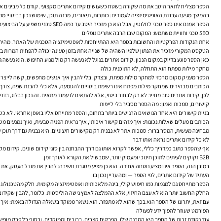
הספר מצליח לתאר היטב את מה שקורה בשטח כשעושים קידום אתרים מקצועי. קודם כל מבינים את ה
בהמשך מגיעה עבודת האופטימיזציה לעמודים: כותרות, תיאורים, מבנה תוכן, שימוש נכון בביטויי 
הספר אמנם אינו ספר טכני לחלוטין, אבל הוא כן מזכיר היטב עד כמה SEO טכני משפיע על הביצועים. אתר איטי, מסורבל או מבולגן עלול לפגוע גם בחוויית המשתמש וגם ביכולת של מנועי החיפוש לסרוק ולהבין אותו.
SEO טכני וחוויית משתמש: המקום שבו הרבה אתרים נופלים
אחת הנקודות הפרקטיות והחשובות בספר היא ההתייחסות לאופטימיזציה הטכנית של האתר. מהירות טעינה, ניווט, תגיות מטא, דפי שגיאה, מבנה URL, היררכיה פנימית — כ
הטקסט המקורי מזכיר את הנתון שלפיו השהיה של שנייה אחת בזמן טעינה יכולה להפחית המרות ב-7%. גם בלי להרחיב מעבר לכך, המסר ברור: ביצועים טכניים אינם עניין של מפתחים בלבד. הם משפיעים על היכולת של האתר להפוך תנועה לפעולה
כאן הספר פוגע בדיוק במקום הנכון. קידום אתרים בגוגל לא נעשה רק מול מנוע החיפוש. הוא נעשה גם מול הקורא האנושי, שמצפה לעמוד ברור, מהיר ונ
מחקר מילות מפתח הוא התחלה, לא התוכנית כולה
הספר מעניק מקום מרכזי למחקר מילות מפתח, ובצדק. בלי להבין איך אנשים מחפשים, קשה לייצר א
הכותבים מבהירים שמחקר מילות מפתח אינו רשימת ביטויים להטמעה, אלא כלי להבנת שפה, צורך, כ
לכן, קידום אתרים טוב מחייב לא רק לבחור ביטוי, אלא להתאים לו עמוד מתאים. זה נכון בבלוג, בדפ
קישורים, סמכות ואמון: מה הספר מסביר בלי לייפות
בניית קישורים היא אחד הנושאים הרגישים ביותר בתחום, והספר מתייחס אליו באופן אחראי. לא כ
הכותבים מעלים שאלות נכונות: איך מזהים קישור איכותי, איך נראית הפניה טבעית, ואיך נמנעים מ
מבחינה מעשית, המסר ברור: סמכות אתר לא נבנית רק מקישורים חיצוניים. היא נבנית גם דרך תוכן ע
לא כל קידום אתרים נראה אותו דבר
אף שהספר כתוב כמדריך כללי, אפשר לקרוא אותו גם דרך ההבחנה בין סוגי קידום שונים. קידום מקומ
B2B זקוקים לעיתים לתוכן חינוכי ומעמיק יותר, שמבשיל את הקורא לאורך זמן.
במובן הזה, הספר אינו מציע נוסחה אחידה. הוא כן מציע מסגרת חשיבה: להבין את מודל העסק, את התנהגו
העתיד של קידום אתרים, לפי הספר — ומה עדיין נכון בו
הספר מתייחס גם למגמות כמו חיפוש קולי, בינה מלאכותית ואופטימיזציה מקומית. חלק מהטכנולוגיו
החלק החשוב יותר הוא לא עצם החיזוי, אלא ההמלצה לאמץ גישה הוליסטית. כלומר, להבין שקידום או
עם זאת, יתרונו של הספר הוא בכך שהוא לא מתפזר. הוא נשאר ממוקד בשאלה הגדולה באמת: איך בו
הפורמט שעוזר להפוך ידע לפעולה
עוד נקודת זכות של הספר היא המבנה שלו. הפרקים קצרים, ברורים וממוקדים, ובסוף כל פרק מופיע