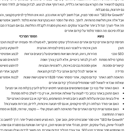
במקום להשאיר את הקורא עם השראה כללית, הוא דוחף אותו לביצוע. לבדוק עמודים, לחדד מסרים, ל
גם יתרונות, גם מגבלות
"SEO for Growth" הוא ספר מצוין, אבל חשוב לקרוא אותו נכון. הוא אינו תחליף לניסיון מקצועי, והוא לא יהפוך קורא מתחיל לאיש קידום אתרים מנוסה בתוך שבוע. הוא גם לא יכול להיות עדכני בכל פרט טכני, משום שהתחום משתנה תדיר.
אבל אלה אינן חולשות מהותיות. להפך. כוחו של הספר הוא בעקרונות שהוא מלמד: לחשוב אסטרטג
וזה אולי הערך הגדול ביותר שלו עבור עסקים: הוא נותן מסגרת לקבלת החלטות. גם אם העבודה מבוצ
טבלת סיכום: מה הספר מלמד על קידום אתרים
נושא
המסר המרכזי
תפיסת קידום אתרים
קידום אתרים הוא תהליך עסקי מתמשך, לא פעולה חד-פעמית
יש לבנות תוכני
תוכן
תוכן איכותי ורלוונטי הוא בסיס לצמיחה אורגנית
להשקיע בתוכן 
SEO טכני
מהירות, ניווט, תגיות ושגיאות משפיעים על ביצועים ונראות
לבצע אופטימי
מחקר מילות מפתח
לא רק לבחור ביטויים, אלא להבין צורך ושפה
להתאים סוג עמו
קישורים וסמכות
אמון וסמכות נבנים באיכות, רלוונטיות וטבעיות
להימנע משיטות
מדידה
אי אפשר לנהל קידום אורגני בלי לבדוק תוצאות
לעקוב אחרי תנ
התאמה לסוג האתר
קידום מקומי, אתרי מסחר ואתרי B2B דורשים גישות שונות
לבנות אסטרטגי
שאלות שכדאי לשאול לפני שמתחילים תהליך קידום אתרים
האם האתר שלי בנוי כך שגם משתמשים וגם מנועי חיפוש יכולים להבין בקלות מה אני מציע?
האם התוכן באתר נכתב כדי לענות על שאלות אמיתיות, או רק כדי לשלב מילות מפתח?
אילו בעיות טכניות עלולות לפגוע כיום בחוויית המשתמש, בסריקה או בביצועים האורגניים?
האם אני מודד הצלחה רק לפי מיקומים, או גם לפי תנועה איכותית, לידים, מכירות ומעורבות?
האם אסטרטגיית קידום האתרים שלי מתאימה לסוג העסק שלי — מקומי, שירותי, B2B או מסחר אלקטרוני?
השורה התחתונה
"SEO for Growth" אינו ספר שמבטיח ניסים, וטוב שכך. הוא מציע משהו מועיל יותר: דרך לחשוב נכון על קידום אתרים. לא כפעולה טכנית צרה, אלא כתחום שמחבר בין תוכן, טכנולוגיה, סמכות, מדידה ותוצאה עסקית.
למנהלי שיווק, בעלי עסקים, יזמים, מנהלי אתרים ואנשי תוכן, זו קריאה שנותנת גם מסגרת וגם שפה.
מי שמחפש ספר שיסביר מהו SEO, איך עובד תהליך קידום אתרים, מה חשוב לבדוק ואילו טעויות כדאי להימנע מהן — ימצא כאן מדריך בהיר, אמין ושימושי. לא מדריך קסמים, אלא ספר עבודה רציני. ובתחום כמו קידום אתרים, זה בדרך כלל ההבדל בין רעש לבין תוצאה.