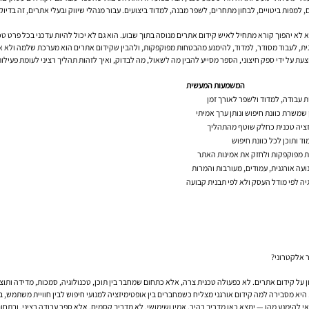
מפות ביטויים, לבחון מתחרים, לשפר מבנה, למדוד ביצועים. עבור מנהלי שיווק ובעלי אתרים, זה בדיוק
ית, לעבוד מסודר, למדוד, להימנע מהבטחות מפוקפקות, ולהבין שקידום אתרים הוא מערכת שלמה ולא א
עת על ידי ספק חיצוני, הספר מסייע להבין מה לשאול, מה לבדוק, ואיך לזהות תהליך רציני לעומת פעילו
המשמעות המעשית
ת עבודה, למדוד ולשפר לאורך זמן
שמשרת כוונת חיפוש ונותן ערך אמיתי
זציה טכנית כחלק שוטף מהתהליך
ד ותוכן לכל כוונת חיפוש
 מפוקפקות ולחזק את אמינות האתר
ועה אורגנית, עמודים, מעורבות והמרות
ה לפי מודל העסק ולא לפי תבנית קבועה
 היא מסבירה למה קידום אורגני מצליח כשמחברים בין אופטימיזציה למנועי חיפוש לבין חוויית משתמש, בין