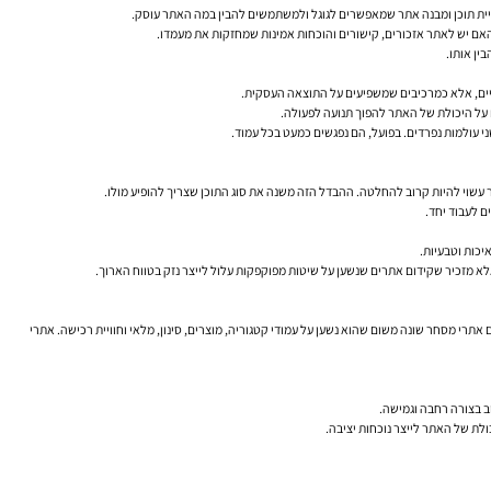
כיית תוכן ומבנה אתר שמאפשרים לגוגל ולמשתמשים להבין במה האתר עוסק.
 האם יש לאתר אזכורים, קישורים והוכחות אמינות שמחזקות את מעמדו.
עשוי להיות קרוב להחלטה. ההבדל הזה משנה את סוג התוכן שצריך להופיע מולו.
ם לעבוד יחד.
יכות וטבעיות.
אלא מזכיר שקידום אתרים שנשען על שיטות מפוקפקות עלול לייצר נזק בטווח הארוך.
אתרי מסחר שונה משום שהוא נשען על עמודי קטגוריה, מוצרים, סינון, מלאי וחוויית רכישה. אתרי
ב בצורה רחבה וגמישה.
ולת של האתר לייצר נוכחות יציבה.