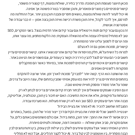
מכאן תיווצר מעטפת תוכן תומכת: מדריך בחירה, שאלות נפוצות, דף קטגוריה משופר,
קישורים פנימיים בין מוצרים ומאמרים, ותוכן שמסביר בצורה פשוטה אך אמינה.
AI יכול לעזור לזהות שאלות נפוצות, נושאים חסרים ומבנה תוכן נכון יותר. אבל ההחלטה מה
לפרסם, איך לדבר לקהל, איזה תוכן משרת רכישה ואיזה תוכן בונה אמון — זו כבר עבודה של
אסטרטגיה אנושית.
זה נכון גם עבור קידום חנות וירטואלית וגם עבור קידום אתר תדמית בגוגל. בשני המקרים, SEO
טוב לא מתחיל מהמילה עצמה אלא מהשאלה העסקית: מה הלקוח מחפש, מה עוצר אותו,
ומה יגרום לו לסמוך עלינו יותר מהמתחרה.
קישורים, סמכות ואמון: גם זה לא נעלם
למרות כל השיח על AI, חלק מהיסודות של קידום אתרים נשארו איתנו. קישורים פנימיים עדיין
חשובים כי הם עוזרים לגוגל להבין היררכיה וקשר בין עמודים, וגם משפרים את הניווט באתר.
קישורים חיצוניים איכותיים עדיין תורמים לסמכות אתר, במיוחד כאשר הם מתקבלים
ממקורות רלוונטיים ואמינים.
מה שהשתנה הוא הרף. קשה יותר “לפברק” סמכות לאורך זמן. אתר שרוצה להתקדם
בתחומים תחרותיים צריך להיראות כמו עסק אמיתי שמבין בתחום שלו, עונה היטב על צרכים,
שומר על אתר מסודר ומספק חוויית שימוש טובה.
זו גם הסיבה שעסקים ששואלים איך לבחור חברת קידום אתרים צריכים לבחון לא רק
הבטחות על מיקומים, אלא את איכות החשיבה: האם יש חיבור בין תוכן, טכנולוגיה, אנליטיקה,
מבנה אתר ויעדים עסקיים. SEO טוב הוא לא רק שורת פעולות. הוא מערכת עבודה.
המגבלות שחשוב להכיר: AI לא פותר את בעיית הבידול
יש נטייה לחשוב שכלי AI יפתרו את בעיית הקידום דרך ייצור מהיר של תוכן. בפועל, באתרים
רבים אפשר לראות את ההפך: יותר תוכן, פחות בידול. אם כולם משתמשים באותם כלים, על
אותם מקורות, סביב אותן שאלות — התוצאה דומה, שטוחה ולעיתים מיותרת.
היתרון האמיתי נשאר אצל עסקים שיודעים לשלב בין יעילות לבין עומק. בין ניתוח נתונים לבין
הבנה מסחרית. בין אוטומציה לבין קול ברור. AI יכול לקצר תהליכים, אבל הוא לא מחליף