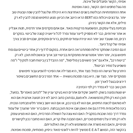
אמיתי, הקשר וסיגנלים של איכות.
מה גוגל מחפש היום: הקשר, כוונה ואמינות
אחת ההתפתחויות הבולטות בשנים האחרונות היא היכולת של גוגל להבין שפה טבעית טוב
יותר. עדכונים ויכולות כמו BERT הראו היטב את הכיוון: מנוע החיפוש מנסה להבין לא רק
מילים, אלא את הקשר ביניהן.
מבחינת בעלי עסקים, המשמעות פרקטית מאוד. אם אתם מקדמים אתר תדמית, חנות אונליין
או אתר שירותים, כבר לא מספיק לייצר עמוד נפרד לכל וריאציה קטנה של ביטוי. במקרים
רבים, מה שעובד טוב יותר הוא יצירת עמודים חזקים, ברורים ומקיפים, שבנויים סביב צורך
אמיתי של קהל היעד.
זו גם הסיבה שמחקר מילות מפתח נראה היום אחרת. במקום לרדוף רק אחרי ביטויים עם נפח
חיפוש גבוה, יותר ויותר אסטרטגיות מתמקדות בביטויי זנב ארוך ובאשכולות תוכן. לא רק
“ביטוח רכב”, אלא גם “איך משווים בין פוליסות”, “מה ההבדל בין ביטוח חובה למקיף” ו”מה
משפיע על מחיר הביטוח”.
היתרון של הגישה הזו כפול: מצד אחד, היא מגדילה את הסיכוי להופיע עבור חיפושים
ממוקדים יותר. מצד שני, היא בונה סמכות נושאית — אחד המרכיבים החשובים בשיפור
דירוגים בגוגל לאורך זמן.
תוכן טוב כבר לא נמדד רק לפי הכתיבה
יש טעות נפוצה בשוק: לחשוב שקידום אתרים הוא בעיקר עניין של “לכתוב מאמרים”. בפועל,
תוכן הוא רק חלק מהמשוואה. ולא פעם, גם תוכן כתוב היטב לא יניב תנועה אורגנית אם הוא
לא מותאם לכוונת החיפוש, אם הוא לא בנוי נכון, או אם הוא יושב באתר חלש מבחינה טכנית.
בינה מלאכותית חידדה גם את האופן שבו איכות תוכן נבחנת. היום ברור יותר שהערך של עמוד
נמדד דרך כמה שכבות במקביל: האם הוא עונה על השאלה המרכזית, האם הוא מציע עומק
ולא רק חזרה על ניסוחים מוכרים, האם המבנה שלו קריא, האם הוא מחובר נכון לקישורים
פנימיים, והאם הוא משרת את המשתמש ולא רק את האלגוריתם.
בהקשר הזה, המושג E-E-A-T ממשיך להיות רלוונטי מאוד: ניסיון, מומחיות, סמכות ואמינות.