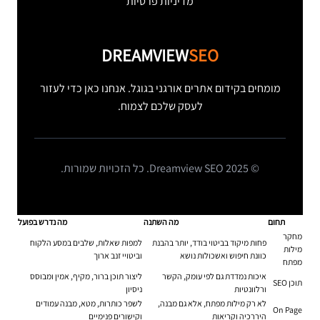
מדיניות פרטיות
DREAMVIEW
SEO
מומחים בקידום אתרים אורגני בגוגל. אנחנו כאן כדי לעזור
לעסק שלכם לצמוח.
© 2025 Dreamview SEO. כל הזכויות שמורות.
תחום
מה השתנה
מה נדרש בפועל
מחקר
פחות מיקוד בביטוי בודד, יותר בהבנת
למפות שאלות, שלבים במסע הלקוח
מילות
כוונת חיפוש ואשכולות נושא
וביטויי זנב ארוך
מפתח
איכות נמדדת גם לפי עומק, הקשר
ליצור תוכן ברור, מקיף, אמין ומבוסס
תוכן SEO
ורלוונטיות
ניסיון
לא רק מילות מפתח, אלא גם מבנה,
לשפר כותרות, מטא, מבנה עמודים
On Page
היררכיה וקריאות
וקישורים פנימיים