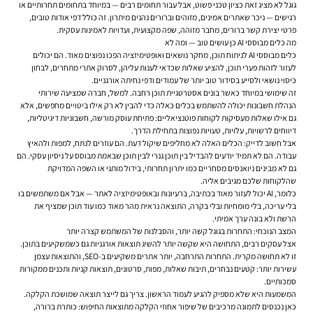
גוגל לא מציג זאת כציון טכני פשוט, אבל עבור תחומים רבים — במיוחד בתחומים תחרותיים או
רגישים — ניכר שאתרים אמינים, מזוהים וברורים נהנים מיתרון. זה כולל דפי אודות טובים,
פרטי יצירת קשר ברורים, מחבר מזוהה, שפה מקצועית, ועדויות לאמינות עסקית.
מה כלים מבוססי AI כן עושים טוב — ומה לא
כלים מבוססי AI לניתוח תוכן, מחקר נושאים ואופטימיזציה הפכו נפוצים מאוד. הם יכולים
לעזור לזהות פערי תוכן, להציע שאלות שכדאי לענות עליהן, לסרוק אתרי מתחרים, לבחון
כיסוי נושאי ולסייע בסידור טוב יותר של עמודים ודפי נחיתה אורגניים.
זה שימושי במיוחד כאשר בונים אסטרטגיית תוכן רחבה. למשל, חברה שמציעה שירותי
הנהלת חשבונות יכולה להשתמש בכלים כאלה כדי להבין לא רק אילו ביטויים מחפשים, אלא
גם אילו שאלות מעסיקות לקוחות פוטנציאליים: פתיחת עוסק מורשה, חשבוניות דיגיטליות,
דיווחים לרשויות, עלויות, טעויות נפוצות בתחילת הדרך.
אבל חשוב לדייק: הכלים האלה לא מחליפים שיקול דעת. הם עוזרים לנתח, למפות ולהאיץ
עבודה. הם לא תמיד יודעים להבדיל בין תוכן גנרי לבין תוכן שבאמת מבוסס על ניסיון עסקי. הם
גם לא מבינים ניואנסים מסחריים כמו יתרון תחרותי, בידול מותגי או השפה המדויקת
שהלקוחות שלכם מגיבים אליה.
כלומר, AI יכול לעזור מאוד בכתיבה, ברעיונות ובאופטימיזציה לאתר — אבל אם משתמשים בו
בלי עריכה, בלי מומחיות ובלי בקרה, התוצאה נראית מהר מאוד כמו עוד תוכן שמציף את
הרשת ולא בונה ערך אמיתי.
המצב הנוכחי: התחרות בגוגל קשה יותר, והסבלנות של המשתמש קצרה יותר
אצל עסקים רבים, התחושה היא שקשה יותר להשיג תוצאות אורגניות גם כשמשקיעים בתוכן.
זו לא תחושה מקרית. התחרות התרחבה, יותר אתרים משקיעים ב-SEO, והתוצאות עצמן
עשירות יותר: קטעים נבחרים, תיבות שאלות, מפות, סרטונים, תוצאות קניות ותכנים ממקורות
סמכותיים.
המשמעות היא שלא מספיק להגיע לעמוד הראשון. צריך גם לייצר תוצאה שמושכת הקלקה.
כאן נכנסים לתמונה מרכיבים של שיפור אחוזי הקלקה מתוצאות החיפוש: כותרת ברורה,