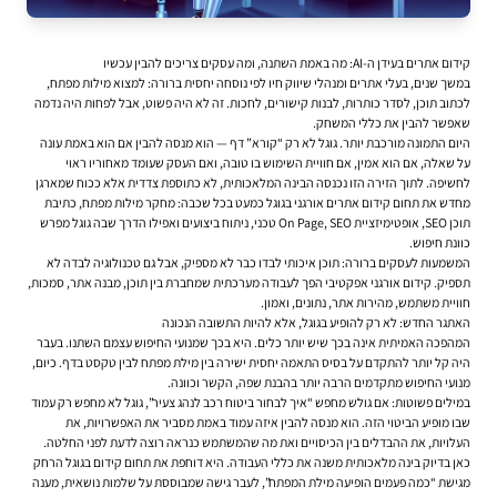
קידום אתרים בעידן ה-AI: מה באמת השתנה, ומה עסקים צריכים להבין עכשיו
במשך שנים, בעלי אתרים ומנהלי שיווק חיו לפי נוסחה יחסית ברורה: למצוא מילות מפתח,
לכתוב תוכן, לסדר כותרות, לבנות קישורים, לחכות. זה לא היה פשוט, אבל לפחות היה נדמה
שאפשר להבין את כללי המשחק.
היום התמונה מורכבת יותר. גוגל לא רק “קורא” דף — הוא מנסה להבין אם הוא באמת עונה
על שאלה, אם הוא אמין, אם חוויית השימוש בו טובה, ואם העסק שעומד מאחוריו ראוי
לחשיפה. לתוך הזירה הזו נכנסה הבינה המלאכותית, לא כתוספת צדדית אלא ככוח שמארגן
מחדש את תחום
קידום אתרים אורגני בגוגל
כמעט בכל שכבה: מחקר מילות מפתח, כתיבת
תוכן SEO, אופטימיזציית On Page, SEO טכני, ניתוח ביצועים ואפילו הדרך שבה גוגל מפרש
כוונת חיפוש.
המשמעות לעסקים ברורה: תוכן איכותי לבדו כבר לא מספיק, אבל גם טכנולוגיה לבדה לא
תספיק. קידום אורגני אפקטיבי הפך לעבודה מערכתית שמחברת בין תוכן, מבנה אתר, סמכות,
חוויית משתמש, מהירות אתר, נתונים, ואמון.
האתגר החדש: לא רק להופיע בגוגל, אלא להיות התשובה הנכונה
המהפכה האמיתית אינה בכך שיש יותר כלים. היא בכך שמנועי החיפוש עצמם השתנו. בעבר
היה קל יותר להתקדם על בסיס התאמה יחסית ישירה בין מילת מפתח לבין טקסט בדף. כיום,
מנועי החיפוש מתקדמים הרבה יותר בהבנת שפה, הקשר וכוונה.
במילים פשוטות: אם גולש מחפש “איך לבחור ביטוח רכב לנהג צעיר”, גוגל לא מחפש רק עמוד
שבו מופיע הביטוי הזה. הוא מנסה להבין איזה עמוד באמת מסביר את האפשרויות, את
העלויות, את ההבדלים בין הכיסויים ואת מה שהמשתמש כנראה רוצה לדעת לפני החלטה.
כאן בדיוק בינה מלאכותית משנה את כללי העבודה. היא דוחפת את תחום קידום בגוגל הרחק
מגישת “כמה פעמים הופיעה מילת המפתח”, לעבר גישה שמבוססת על שלמות נושאית, מענה