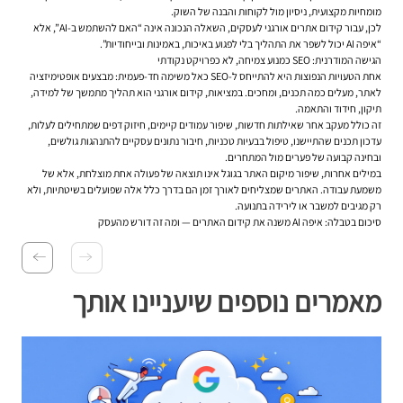
מומחיות מקצועית, ניסיון מול לקוחות והבנה של השוק.
לכן, עבור קידום אתרים אורגני לעסקים, השאלה הנכונה אינה “האם להשתמש ב-AI”, אלא
“איפה AI יכול לשפר את התהליך בלי לפגוע באיכות, באמינות ובייחודיות”.
הגישה המודרנית: SEO כמנוע צמיחה, לא כפרויקט נקודתי
אחת הטעויות הנפוצות היא להתייחס ל-SEO כאל משימה חד-פעמית: מבצעים אופטימיזציה
לאתר, מעלים כמה תכנים, ומחכים. במציאות, קידום אורגני הוא תהליך מתמשך של למידה,
תיקון, חידוד והתאמה.
זה כולל מעקב אחר שאילתות חדשות, שיפור עמודים קיימים, חיזוק דפים שמתחילים לעלות,
עדכון תכנים שהתיישנו, טיפול בבעיות טכניות, חיבור נתונים עסקיים להתנהגות גולשים,
ובחינה קבועה של פערים מול המתחרים.
במילים אחרות, שיפור מיקום האתר בגוגל אינו תוצאה של פעולה אחת מוצלחת, אלא של
משמעת עבודה. האתרים שמצליחים לאורך זמן הם בדרך כלל אלה שפועלים בשיטתיות, ולא
רק מגיבים למשבר או לירידה בתנועה.
סיכום בטבלה: איפה AI משנה את קידום האתרים — ומה זה דורש מהעסק
מאמרים נוספים שיעניינו אותך