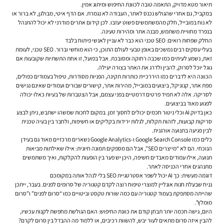
תיאור מטא מדויק, התאמה טובה לכוונת החיפוש ומיתוג אמין.
במקביל, גם אחרי שהגולש נכנס לאתר, העבודה לא נגמרת. אם הדף איטי, מבולגן, לא ברור או
לא נוח במובייל, חלק מהמשתמשים פשוט יעזבו. לכן קידום אתרים מודרני לא יכול להתנהל
בנפרד מחוויית משתמש, מבנה אתר ומהירות טעינה.
החלק שפחות רואים: SEO טכני הוא כבר לא עניין לאנשי פיתוח בלבד
בעלי עסקים רבים נמשכים באופן טבעי לעולם התוכן, כי הוא מוחשי וברור. SEO טכני, לעומת
זאת, נשמע לעיתים כמו שכבה רחוקה ומסובכת. אבל בפועל, זו אחת התשתיות שקובעות אם
גוגל יוכל לסרוק, להבין ולדרג את האתר בצורה יעילה.
הכוונה היא לדברים כמו היררכיית כותרות תקינה, הפניות מסודרות, טיפול בעמודים כפולים,
מפת אתר, קנוניקל, ביצועים במובייל, מהירות אתר, קישורים שבורים ועמודים שאינם נגישים
לסריקה. אלה לא תמיד פרטים דרמטיים בפני עצמם, אבל הצטברות של בעיות כאלו יכולה
לפגוע מאוד בביצועים.
כאן בדיוק AI וכלי ניטור חכמים יכולים לחסוך זמן. במקום לחכות שמשהו ישתבש, ניתן לבצע
סריקות קבועות, לזהות תקלות, לגלות ירידות בקליקים או חשיפות, ולחבר בין בעיה טכנית
לבין פגיעה בתנועה אורגנית.
כלים כמו Google Search Console ו-Google Analytics נשארים מרכזיים מאוד גם בעידן
הנוכחי. הם לא “מייצרים SEO”, אבל הם מספקים תמונה חיונית: אילו שאילתות מביאות
תנועה, אילו עמודים מאבדים חשיפה, היכן יש פער בין הופעות להקלקות, ואיך משתמשים
מתנהגים אחרי הכניסה לאתר.
דוגמה מעשית: כך AI יכול לשפר אסטרטגיית SEO בלי לנהל אותה במקומכם
נניח שבעלת חנות אונליין למוצרי טיפוח רוצה לקדם קטגוריה של סרומים לפנים. בעבר, ייתכן
שהייתה מסתפקת בעמוד קטגוריה עם כמה שורות טקסט וביטויים כמו “סרום לפנים” ו”סרום
מומלץ”.
היום, גישה חכמה יותר תבחן קודם את כוונת החיפוש: האם הגולשת מחפשת לקנות עכשיו,
להבין איזה סרום מתאים לעור יבש, להשוות רכיבים, או ללמוד מה ההבדל בין סרום לקרם?