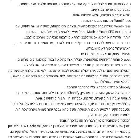
ניהול הפניות, חיבור לכלי אנליטיקה ועוד. אבל יותר מדי תוספים חלשים יוצרים עומס,
קונפליקטים ופגיעה בביצועים.
שלוש מערכות בולטות, שלוש תפיסות שונות
WordPress: גמישות כמעט אינסופית
WordPress שולטת בחלק עצום מהשוק, ובצדק. היא פתוחה, גמישה, נגישה יחסית, ועם
תוספים כמו Yoast SEO או Rank Math אפשר להגיע לרמת שליטה גבוהה מאוד.
היתרון הגדול הוא חופש. אפשר לעצב, להתאים, לבנות מבני תוכן מורכבים ולבצע
אופטימיזציה כמעט לכל רכיב. החיסרון? אם בונים לא נכון, או מוסיפים יותר מדי תוספים,
האתר עלול להפוך לאיטי ומבולגן.
Drupal: עומק טכני לאתרים מורכבים
Drupal פחות “ידידותית מהקופסה”, אבל היא חזקה מאוד בפרויקטים גדולים. ארגונים,
מוסדות ואתרים עם מבני תוכן מורכבים מוצאים בה מערכת יציבה וגמישה להפליא.
השאלה היא האם יש לכם את היכולת הטכנית לעבוד איתה נכון. למי שזקוק להתאמה עמוקה
ולשליטה רחבה, היא יכולה להיות בחירה מצוינת. למי שמחפש מהירות הקמה וניהול פשוט,
היא לא תמיד המסלול הקל.
Shopify: מסחר אלקטרוני בלי להסתבך יותר מדי
אם הלב של העסק הוא מכירה אונליין, Shopify מציעה חבילה נוחה מאוד. היא מספקת
תשתית יציבה, ניהול קטלוג, סליקה, אבטחה וחוויית ניהול יחסית פשוטה.
ל-SEO יש כאן יתרונות ברורים, כולל אינטגרציות שימושיות וחיבור נוח לכלים של גוגל. מצד
שני, בכל הקשור לגמישות טכנית עמוקה, השליטה מוגבלת יותר לעומת מערכות פתוחות.
כלומר: נוחות גבוהה, חופש חלקי.
המספרים שמסבירים למה הבחירה הזו כל כך חשובה
בערך 60% מהאתרים בעולם עובדים עם מערכת ניהול תוכן כלשהי, לפי W3Techs. זה לא נתון
קוסמטי — זה אומר שרוב הרשת בנויה על גבי תשתיות שמשפיעות ישירות על יכולת הקידום.
WordPress לבדה מפעילה יותר מ-40% מהאתרים באינטרנט, נתון שממחיש את העוצמה של