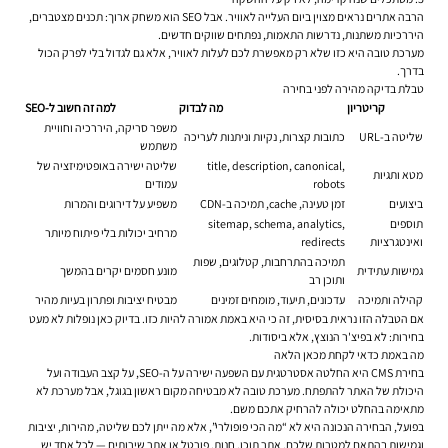
הרבה אתרים נראים מצוין ביום העלייה לאוויר. אבל SEO הוא משחק ארוך: תכנים מצטברים,
היררכיות משתנות, נדרשות התאמות, נפתחים שווקים חדשים.
מערכת טובה היא כזו שלא רק מאפשרת לכם לעלות לאוויר, אלא גם לגדול בלי לפרק הכול
בדרך.
טבלת בדיקה מהירה לפני בחירה
קריטריון
מה לבדוק
למה זה חשוב ל-SEO
משפר סריקה, היררכיה וחוויית
שליטה ב-URL
כתובות קצרות, נקיות וניתנות לעריכה
משתמש
title, description, canonical,
שליטה ישירה באופטימיזציה של
מטא ותגיות
robots
עמודים
ביצועים
זמן טעינה, cache, תמיכה ב-CDN
משפיע על דירוגים והמרות
תוספים
sitemap, schema, analytics,
מרחיב יכולות בלי פיתוח מיותר
ואינטגרציות
redirects
תמיכה בהתרחבות, קטלוגים, שפות
גמישות עתידית
מונע חסמים יקרים בהמשך
ותוכן רב
קהילה ותמיכה
עדכונים, תיעוד, מומחים זמינים
מבטיח יציבות ופתרון בעיות מהיר
אם הטבלה הזו נראית בסיסית, זה כי היא באמת אמורה להיות כזו. בדיוק כאן נופלות לא מעט
בחירות: לא בפיצ'ר הנוצץ, אלא ביסודות.
מה באמת כדאי לקחת מכאן הלאה
בחירת CMS היא החלטה אסטרטגית עם השפעה ישירה על ה-SEO, על קצב העבודה ועל
היכולת של האתר להתפתח. מערכת טובה לא מבטיחה מקום ראשון בגוגל, אבל מערכת לא
מתאימה בהחלט יכולה להרחיק אתכם משם.
בפועל, הבחירה הנכונה היא לא “מה הכי פופולרי”, אלא מה ייתן לכם שליטה, מהירות, יציבות
וגמישות בהתאם למטרות שלכם. אתר תוכן, חנות, פורטל או אתר שירותים — לכל אחד יש