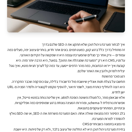
איך לבחור מערכת ניהול תוכן שלא תתקע את ה-SEO שלכם בדרך
זה מתחיל בדרך כלל ברגע קטן, כמעט תמים. בונים אתר חדש, בוחרים עיצוב יפה, מעלים כמה
עמודים — ורק אחר כך מגלים שהמערכת עצמה היא זו שמקשה על הקידום האורגני.
על פניו, CMS היא רק “המערכת שמנהלת את התוכן”. בפועל, היא הרבה יותר מזה: היא
קובעת איך ייראו הכתובות, כמה מהר הדפים ייטענו, עד כמה קל לערוך תגיות מטא, ואיך גוגל
יצליח לסרוק ולהבין את האתר שלכם.
רגע מוכר מהשטח
תחשבו על בעלת חנות אונליין שיושבת מול הדשבורד בלילה, עם כוס קפה שכבר התקררה.
היא רוצה להחליף כותרת מוצר, לשפר תיאור, להוסיף טקסט לקטגוריה ולסדר הפניה מ-URL
ישן לחדש.
אלא שבאופן מוזר, כל פעולה פשוטה הופכת למסע. אין שליטה נוחה במטא טייטל, אין
אפשרות נורמלית ל-schema, ומהירות הטעינה צונחת ברגע שמוסיפים כמה אפליקציות.
ובינתיים, המתחרים עוקפים בתוצאות.
בלב הסיפור הזה נמצאת שאלה אחת: האם המערכת משרתת את ה-SEO, או שה-SEO נאלץ
להסתדר למרות המערכת.
מי נמצא בתמונה כשבוחרים CMS
בחירת מערכת ניהול תוכן היא לא החלטה של עיצוב בלבד, ולא רק של פיתוח. היא יושבת