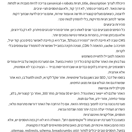
היכולת לערוך title, description, תגיות robots ו-canonical צריכה להיות מובנית או לפחות
נגישה מאוד. לא בתפריט נסתר, לא דרך קוד, ולא עם תוספים חצי-יציבים.
לדוגמה, כשאתם מעלים קטגוריה חדשה או עמוד שירות, אתם צריכים לדעת שבתוך דקות
אפשר לכתוב תגיות מדויקות, בלי להמתין לצוות טכני.
מהירות וביצועים
כל הסימנים מצביעים כבר שנים לאותו כיוון: אתרים מהירים נהנים מיתרון. לא רק בדירוגים,
אלא גם בזמן שהייה, בהמרות ובאחוזי נטישה נמוכים יותר.
CMS טובה לא חייבת להיות “המהירה בעולם”, אבל היא כן חייבת לאפשר בסיס נכון: קוד יעיל,
תמיכה ב-cache, התאמה ל-CDN, טעינה תקינה במובייל ואפשרות להתמודד עם עומסים בלי
לקרוס.
התאמה למובייל ולחוויית משתמש
גוגל בוחן את האתר שלכם קודם כול דרך החוויה בפועל. אם המערכת מקשה על בניית עמודים
רספונסיביים, מייצרת בלוקים כבדים או שוברת פריסות בנייד — הבעיה כבר לא אסתטית,
אלא אורגנית.
בסופו של דבר, SEO טוב נשען גם על שימושיות. אתר שקל לקרוא, לנווט ולפעול בו, הוא אתר
שמשרת גם את הגולש וגם את מנוע החיפוש.
סקיילביליות וגמישות
האתר שלכם לא יישאר באותו גודל. היום יש 30 עמודים, מחר 300, ואחר כך קטגוריות, בלוג,
עמודי נחיתה, אזורי ידע, אולי גם חנות.
מערכת נכונה צריכה לתמוך בצמיחה הזאת. אם כל הרחבה של האתר דורשת פתרונות טלאי,
השדרוג העתידי יעלה הרבה יותר ממה שנדמה עכשיו.
תוספים, אפליקציות ואינטגרציות
כמעט בכל מערכת יש הבטחה ל”אקוסיסטם רחב”. השאלה היא לא רק כמה תוספים יש, אלא
כמה מהם באמת איכותיים, מעודכנים, מאובטחים ומתאימים לעבודה מקצועית.
בפועל, תוספים טובים יכולים לפתור המון: sitemap, redirects, schema, breadcrumbs,