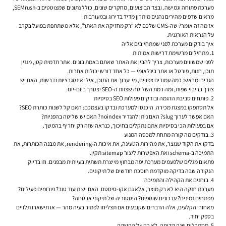
מערכת פתוחה וגמישה. ובצד הביצועים, מחקרים שונים, כולל נתונים שמצוטטים ב-SEMrush,
מראים שדפים מהירים נהנים מיתרון מדיד בדירוג ובמעורבות.
אז מה זה אומר? שה-CMS שלכם לא “רק מחזיקה את האתר”, אלא משתתפת בפועל בקרב
על הנראות האורגנית.
איך בודקים מערכת לפני שמתחייבים אליה
1. מתחילים מרשימת דרישות אמיתית
לפני שמשווים מערכות, צריך להבין את האתר שאתם באמת בונים. אתר תדמית קטן, מגזין
תוכן, חנות, פורטל או אתר בינלאומי — כל אחד דורש יכולות אחרות.
הגדירו מראש: כמה עמודים צפויים, מי יערוך את התוכן, אילו אינטגרציות נדרשות, האם יש
צורך בריבוי שפות, ומה רמת השליטה שצוות ה-SEO יצטרך ביום-יום.
2. פותחים סביבת הדגמה ובודקים פעולות SEO בסיסיות
אל תסתפקו במצגת מכירה. היכנסו למערכת ובדקו בעצמכם: האם קל לשנות כותרת SEO?
האם אפשר לערוך slug? האם ניתן להגדיר noindex? האם יש שליטה בהפניות?
אם בפעולות הכי בסיסיות אתם נתקלים בחיכוך, כנראה שזה רק יחריף בהמשך.
3. בודקים מה קורה מתחת למכסה המנוע
בדקו את הקוד שנוצר, את מהירות הטעינה, את איכות ה-rendering, את מבנה הכותרות, את
התמיכה ב-schema ואת האפשרות ליצור sitemap תקין.
פתאום מגלים שלפעמים מערכת יפה מבחוץ מייצרת תשתית בעייתית מבפנים. וזו בדיוק
הנקודה שבה בדיקה מוקדמת חוסכת חודשים של תיקונים.
4. בוחנים את הקהילה והתמיכה
מערכת חזקה היא לא רק מוצר, אלא גם אקו-סיסטם. האם יש תיעוד טוב? פורומים פעילים?
מפתחים זמינים? עדכונים שוטפים? היסטוריה של תיקוני אבטחה?
מאחורי הקלעים, אלה הדברים שקובעים אם תצליחו לפתור בעיה מהר — או תישארו תלויים
בספק יחיד.
5. מסתכלים שנה קדימה, לא רק על ההשקה