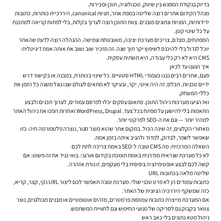
בדיוק בנקודת המפגש בין שיווק, טכנולוגיה, תוכן ומכירות.
מנהל ה
קידום אתרים
רוצה שליטה במפת אתר, תגיות canonical, היררכיית כותרות, כתובות
ידידותיות, הפניות ונתונים מובנים. צוות התוכן רוצה לערוך בקלות, בלי לפתוח קריאה למתכנת
על כל שינוי קטן.
המפתחים, מצדם, צריכים מערכת יציבה, מאובטחת וגמישה. ההנהלה רוצה לדעת שהאתר
יוכל לגדול בלי להיכנס לשיפוץ יקר תוך שנה. זה מזכיר שוב ושוב את אותה אמת דיגיטלית:
CMS היא לא רק כלי עבודה, היא תשתית עסקית.
איך הגענו עד לכאן
פעם, אתרים רבים נבנו כעמודי HTML סטטיים. כל שינוי בכותרת, במבנה או בקישור דרש
ידיים טכניות. תכלס, זה היה איטי, יקר, ובעיקר לא מתאים לעולם שבו גוגל משנה כל הזמן את
כללי המשחק.
ואז הגיעו מערכות ניהול התוכן. פתאום עסקים יכלו לפרסם עמודים, לערוך תכנים ולבצע
התאמות בלי להישען על מפתח בכל צעד. WordPress, Drupal ואחרות הפכו את ניהול האתר
למהיר יותר — וגם את ה-SEO לפרקטי יותר.
מאחורי הקלעים, זה שינה הכול. במקום אתר שהוא מוצר סגור, נוצרה פלטפורמה חיה: כזו
שאפשר לשפר, לבדוק, למדוד ולהגיב איתה בזמן אמת.
השאלה המרכזית: מה CMS טובה ל-SEO באמת צריכה לתת לכם
לא כל מערכת שנראית מודרנית באמת תומכת בקידום אורגני. בואי נגיד את זה פשוט: אם
קשה לכם לבצע אופטימיזציה בסיסית בלי מעקפים, זו נורת אזהרה.
שליטה מלאה בכתובות URL
כתובות עמודים הן לא פרט טכני שולי. מערכת טובה תאפשר לכם ליצור URL נקי, קצר, קריא,
כזה שמשקף היררכיה הגיונית של האתר.
אם המערכת מייצרת כתובות עמוסות פרמטרים, מזהים אוטומטיים או מבנים מבולגנים, נוצר
צוואר בקבוק גם לסריקה של מנועי החיפוש וגם לחוויית המשתמש.
ניהול מטא נתונים בלי כאב ראש