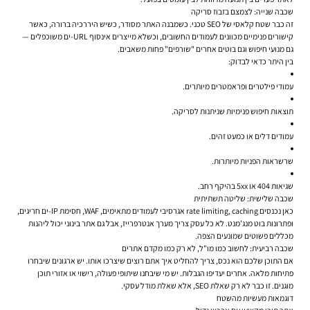
שכבה שנייה: לצמצם בזבוז סריקה
זה כבר שטח קלאסי של SEO טכני. כשמבנה האתר מסודר, כשיש היררכיה ברורה, כאשר
קישורים פנימיים מכוונים לעמודים החשובים, וכשלא מייצרים אינסוף URL-ים משוכפלים —
גם מנועי חיפוש וגם בוטים אחרים "שורפים" פחות משאבים.
בין היתר כדאי לבדוק:
עמודי פילטרים ופראמטרים מיותרים.
תוצאות חיפוש פנימיות שניתנות לסריקה.
עמודים דלים או כמעט זהים.
שרשראות הפניות מיותרות.
שגיאות 404 או 5xx בהיקף רחב.
שכבה שלישית: שליטה תשתיתית
כאן נכנסים rate limiting, caching אגרסיבי לעמודים מתאימים, WAF, חסימת IP-ים חריגים,
ופתרונות בוט מנג'מנט. לא כל עסק צריך מערך אנטרפרייז, אבל גם אתר בינוני יכול ליהנות
מכללים פשוטים שמונעים הצפה.
שכבה רביעית: לחשוב כמו מו"ל, לא רק כמו מקדם אתרים
אם התוכן שלכם הוא נכס, צריך להחליט איך אתם רוצים שיצרכו אותו. יש ארגונים שיבחרו
פתיחות מלאה. אחרים יעדיפו הגבלות. יש מי שיבחנו שיתופי פעולה, רישוי או אזורי תוכן
מוגנים. זו כבר לא רק שאלת SEO, אלא שאלת מודל עסקי.
דוגמאות מעשיות מהשטח