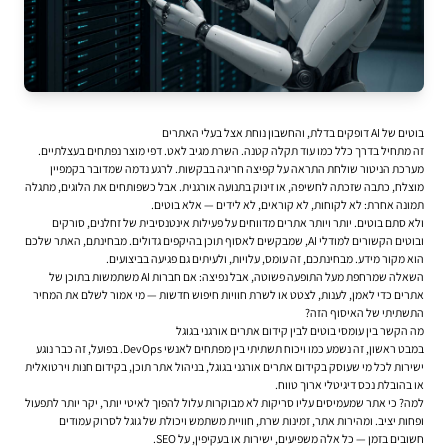
בוטים של AI דופקים בדלת, והחשבון נוחת אצל בעלי האתרים
זה מתחיל בדרך כלל כמו עוד תקלה קטנה. השרת מגיב לאט. דפי מוצר נפתחים בעצלתיים.
מערכת הניטור שולחת התראה על קפיצה חריגה בבקשות. לרגע נדמה שמדובר בקמפיין
מוצלח, כתבה שזכתה לחשיפה, או זינוק בתנועה אורגנית. אבל כשפותחים את הלוגים, מתגלה
תמונה אחרת: לא לקוחות, לא קוראים, לא לידים — אלא בוטים.
ולא סתם בוטים. יותר ויותר אתרים מדווחים על פעילות אינטנסיבית של זחלנים, סורקים
ובוטים הקשורים למודלי AI, שמבקשים לאסוף תוכן בהיקפים גדולים. מבחינתם, האתר שלכם
הוא מקור מידע. מבחינתכם, זה עומס, עלויות, ולעיתים גם פגיעה בביצועים.
השאלה שמרחפת מעל התופעה פשוטה, אבל נפיצה: אם חברות AI משתמשות בתוכן של
אתרים כדי לאמן, לענות, לצטט או לשרת חוויות חיפוש חדשות — מי אמור לשלם את המחיר
התשתיתי של האיסוף הזה?
מה הקשר בין עומסי בוטים לבין קידום אתרים אורגני בגוגל
במבט ראשון, זה נשמע כמו ויכוח תשתיתי בין מפתחים לאנשי DevOps. בפועל, זה כבר נוגע
ישירות לכל מי שעוסק ב
קידום אתרים אורגני בגוגל
, בניהול אתר תוכן, בקידום חנות וירטואלית
או בהובלת נכס דיגיטלי ארוך טווח.
למה? כי אתר שמעמיסים עליו סריקות לא מבוקרות עלול להפוך לאיטי יותר, יקר יותר לתפעול
ופחות יציב. ומהירות אתר, זמינות שרת, חוויית משתמש ויכולת של גוגל לסרוק עמודים
חשובים בזמן — כל אלה משפיעים, ישירות או בעקיפין, על SEO.