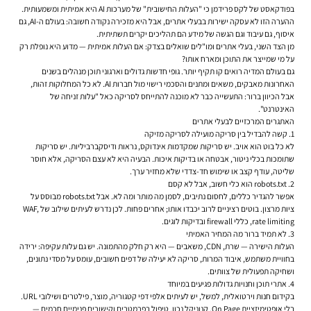
בפודקאסט של לקס פרידמן כי "העלות החישובית" של מערכות AI היא אמיתית ומשמעותית.
ההערה הזו לא עסקה ישירות בבעלי אתרים, אבל היא מזכירה נקודה חשובה: בעולם ה-AI, גם
איסוף, גם עיבוד וגם הגשה של מידע הם תהליכים יקרים תשתיתית.
מן הצד השני, בעלי אתרים ומו"לים שואלים בצדק: אם העלות אמיתית — מדוע היא נופלת רק
על מי שמייצר את התוכן ומארח אותו?
גם בעולם המדיה רואים קו תקיף יותר. גופי חדשות גדולים וארגוני תוכן מנהלים בשנים
האחרונות מאבקים, משאים ומתנים והסכמי רישוי מול חברות AI. לא כל המחלוקות זהות,
אבל הכיוון ברור: התעשייה כבר לא מוכנה להתייחס לסריקה כאל "עלות זניחה של
האינטרנט".
האתגרים המרכזיים לבעלי אתרים
1. קשה להבדיל בין סריקה מועילה לסריקה מזיקה
לא כל בוט הוא אויב. יש סריקות שמקדמות אינדוקס, נראות ודיסקברביליות. יש סריקות
שתומכות בכלי ניטור, אבטחה או בדיקות איכות. הבעיה היא לא עצם הסריקה, אלא חוסר
שליטה, עודף קצב או שימוש חד-צדדי שלא מחזיר ערך.
2. robots.txt הוא כלי חשוב, אבל לא קסם
אפשר להגדיר כללים, לחסום נתיבים, לסמן מה מותר ומה לא. אבל robots.txt מבוסס על
ציות מרצון. בוטים רציניים לרוב יכבדו אותו; אחרים פחות. לכן נדרש לעיתים שילוב של WAF,
rate limiting, כללי firewall ובדיקות לוגים.
3. לא תמיד ברור מה המחיר האמיתי
העלות הישירה — שרת, CDN, משאבים — היא רק חלק מהתמונה. יש גם עלות עקיפה: ירידה
בחוויית משתמש, איבוד המרות, סריקה לא יעילה של דפים חשובים, עומס על מסדי נתונים,
ושחיקה תפעולית של צוותים.
4. אתרי תוכן וחנויות גדולות פגיעים במיוחד
בקידום חנות וירטואלית, למשל, יש לעיתים אלפי דפי קטגוריה, מוצר, פילטרים ושילובי URL.
בלי אופטימיזציית On Page, קנוניקל נכון, טיפול בפרמטרים וקישורים פנימיים חכמים —