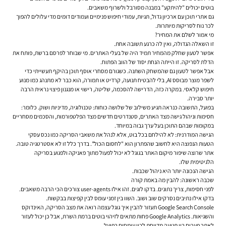
בוטים יכולים "להיתקע" במבנה מסורבל ולשרוף משאבים.
גם אתרי תוכן עם ארכיון גדול, תגיות, עמודי חיפוש פנימיים ועמודים דומים מדי עלולים להפוך
לכר נוח לסריקות מיותרות.
מי אמור לשלם את המחיר?
זו השאלה הגדולה, ואין לה כרגע תשובה אחת.
אפשר לטעון שחלק מהמחיר תמיד היה של בעלי האתרים. מי שבוחר לפרסם ברשת, פותח את
הדלת לסריקה. זו הייתה הנחת יסוד של הווב הפתוח.
אבל אפשר לטעון גם שהמשחק השתנה. כשגורם מסחרי אוסף תוכן בהיקף תעשייתי כדי
לשפר מוצר מבוסס AI, בלי להבטיח תנועה, קרדיט או תמורה, הוא כבר לא מתנהג כמו מנוע
חיפוש קלאסי. במקרה כזה, הדרישה להסכמה, שליטה, רישוי או מנגנון פיצוי נראית הרבה
יותר סבירה.
בפועל, התשובה כנראה תגיע משילוב של שלושה כוחות: טכנולוגיה, מדיניות ושוק. כלומר:
חסימות וניהול גישה מצד האתרים, סטנדרטים חדשים מצד הפלטפורמות, והסכמים מסחריים
במקומות שבהם התוכן בעל ערך גבוה במיוחד.
הגישה המודרנית: לא להילחם בכל בוט, אלא לנהל את משאבי הסריקה כמו נכס עסקי
הטעות הנפוצה היא לחשוב שהפתרון הוא "לחסום הכול". בדרך כלל זו לא אסטרטגיה טובה.
אתר שרוצה שיפור מיקום האתר בגוגל לא יכול לפעול מתוך פאניקה ולפגוע בסריקה
הלגיטימית שלו.
הגישה הנכונה יותר היא ניהול שכבות.
שכבה ראשונה: להבין מה באמת קורה
לפני חסימות, צריך נתונים. בדקו לוגים. זהו אילו user-agents צורכים הכי הרבה משאבים.
בדקו אילו נתיבים נסרקים שוב ושוב. השוו בין זמני עומס לבין קפיצות בבקשות.
Google Search Console תעזור להבין איך גוגל עצמה רואה את מצב הסריקה, האינדוקס
והשגיאות. Google Analytics פחות מתאים לזיהוי בוטים ברמת השרת, אבל כן יכול לעזור
לאתר פערים בין תנועה מדווחת לבין עומסים בפועל.