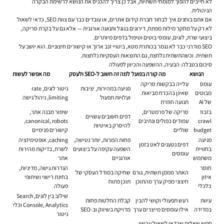
לא חייבים להפוך למומחי תשתיות, אבל כן צריך להכניס את הנושא לרשימת הבקרה
הניהולית.
אם אתם בוחנים איך לבחור חברת קידום אתרים, או עובדים כבר עם צוות SEO, כדאי לשאול
לא רק על מחקר מילות מפתח, דירוגים בגוגל ותנועה אורגנית — אלא גם על בקרת סריקה,
ביצועי שרת, לוגים, עומסי בוטים וטיפול בדפים מיותרים.
SEO מודרני כבר לא נגמר בכותרת מטא, ביטויי זנב ארוך או קישורים חיצוניים. הוא יושב על
תשתית. וכשהתשתית נלחצת, גם התוצאות העסקיות נלחצות.
סיכום בטבלה: הבעיה, ההשפעה והכיוון לפעולה
הנושא
מה קורה בפועל
למה זה חשוב ל-SEO ולעסק
מה אפשר לעשות
עומס
עלייה בבקשות סריקה
פגיעה במהירות, יציבות
ניטור לוגים, rate
מבוטים
שאינן בהכרח מביאות
ועלויות תפעול
limiting, ניהול גישה
של AI
תנועה חוזרת
בזבוז
סריקה של פרמטרים,
שיפור מבנה אתר,
דפים חשובים עשויים
crawl
עמודים כפולים ונתיבים
canonical, robots,
להיסרק באיטיות
budget
שוליים
קישורים פנימיים
פגיעה
פחות המרות, יותר נטישה,
caching, אופטימיזציה
דפים נטענים לאט בזמן
בחוויית
השפעה עקיפה על ביצועים
לשרת, בדיקות מהירות
עומסים
משתמש
אורגניים
אתר
חוסר
הגדרות גישה, מדיניות,
האתר מממן תשתית, גורם
שחיקה במודל העסקי של
איזון
בחינת רישוי ושיתופי
חיצוני מפיק ערך מהתוכן
תוכן פתוח
כלכלי
פעולה
שילוב בין לוגים, Search
עיוות
רעש תפעולי וקושי להבין
קבלת החלטות פחות
Console, Analytics וכלי
במדידה
אילו עומסים מייצרים ערך
מדויקת בשיווק וב-SEO
ניטור
חמש שאלות שכדאי לשאול עכשיו