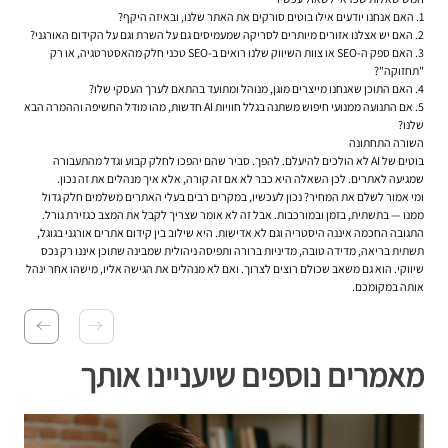
1. האם אנחנו יודעים אילו בוטים סורקים את האתר שלנו, ובאיזה היקף?
2. האם יש אצלנו אזורים מיותרים לסריקה שמעמיסים גם על השרת וגם על הקידום האורגני?
3. האם ספק ה-SEO או צוות השיווק שלנו רואים ב-SEO טכני חלק מהאסטרטגיה, או רק
"תחזוקה"?
4. האם התוכן שאנחנו מייצרים מוגן, מנוהל ומתועד בהתאם לערך העסקי שלו?
5. אם התנועה ממנועי חיפוש משתנה בגלל חוויות AI חדשות, מהו מודל החשיפה וההמרה הבא
שלנו?
השורה התחתונה
בוטים של AI לא הולכים להיעלם. להפך. סביר שהם יהפכו לחלק קבוע וגדל מהתעבורה
שמגיעה לאתרים. לכן השאלה היא כבר לא אם זה קורה, אלא איך מנהלים את זה נכון.
ומי אמור לשלם את המחיר? נכון לעכשיו, במקרים רבים בעלי האתרים משלמים חלק גדול
ממנו — בתשתית, בזמן ובמורכבות. אבל זה לא אומר שצריך לקבל את המצב כגזירת גורל.
התגובה החכמה איננה היסטריה וגם לא אדישות. היא שילוב בין קידום אתרים אורגני בגוגל,
תשתית בריאה, מדידה טובה, מדיניות ברורה ותפיסה ניהולית שמבינה שתוכן איננו רק נכס
שיווקי. הוא גם משאב שכולם רוצים לצרוך. ואם לא מנהלים את הגישה אליו, מישהו אחר ינהל
אותה במקומכם.
מאמרים נוספים שיעניינו אותך