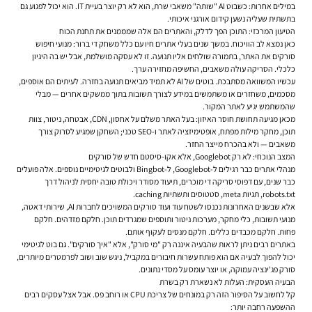
במילים אחרות: כשבוט AI "שותה" משאבי שרת, הוא לא רק יוצר בעיית IT. הוא יכול לפגוע גם
בתשתית שעליה נשען קידום אורגני איכותי.
הטיעון המרכזי: התוכן הפך לדלק, והאתרים הם אלה שמממנים את תחנת הכוח
כאן נמצא לב הוויכוח. במשך שנים בעלי אתרים חיו עם כלל משחק די ברור: מנועי חיפוש
סורקים את האתר, בתמורה שולחים אליו תנועה. זו לא עסקה מושלמת, אבל יש בה היגיון
כלכלי. הסריקה עולה משאבים, החשיפה מחזירה ערך.
עכשיו המשוואה מסתבכת. בוטים של AI לא תמיד מביאים תנועה בחזרה. לעיתים הם אוספים,
מסכמים, משחזרים או משתמשים במידע לצורך תשובות בתוך ממשקים אחרים — מבלי
שהמשתמש יגיע לאתר המקור.
מכאן מגיעה תחושת חוסר האיזון: בעל האתר משלם על אחסון, CDN, אבטחה, ניטור, צוות
תוכן, מחקר מילות מפתח, אופטימיזציה לאתר ו-SEO טכני; השחקן שמגיע לסרוק צורך
משאבים — ולא בהכרח מייצר החזר.
המצב הנוכחי: לא רק Googlebot, אלא אקו-סיסטם חדש של סורקים
מנהלי אתרים כבר רגילים ל-Googlebot, ל-Bingbot ולבוטים לגיטימיים נוספים. אלה פועלים
כבר שנים, עם דפוסי סריקה די מוכרים, תיעוד מסודר ויכולת טובה יחסית לניהול דרך
robots.txt, תגיות meta, סטטוסים ותשתיות caching.
אלא שבשנים האחרונות נכנסו לשטח עוד ועוד סורקים המשויכים לחברות AI, שירותי דאטה,
מנועי תשובות, כלי מחקר, מערכות ניטור ותוספים שמגרדים תוכן. חלקם מזדהים. חלקם
פחות. חלקם מכבדים כללים. חלקם מנסים לעקוף אותם.
באתרים רבים ניתן לראות שהבעיה איננה רק "מי סורק", אלא "איך סורקים". גם בוט לגיטימי
יכול להפוך לבעיה אם הוא פותח עשרות חיבורים במקביל, ניגש שוב ושוב לפרמטרים מיותרים,
סורק פג'ינציה עמוקה, או יוצר עומס על מסדי נתונים.
הבעיה העסקית: העלות לא נשארת רק בשרת
קל לחשוב על הסיפור הזה רק במונחים של צריכת CPU או רוחב פס. אבל אצל עסקים רבים
ההשפעה רחבה יותר: