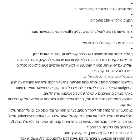
זמני טעינה עולים, במיוחד בעמודים דינמיים.
תקציבי אחסון ו-CDN מתנפחים.
צוותי פיתוח נדרשים לטפל בחסימות, כללים ו-firewall במקום בפיתוח מוצר.
מערכות אנליטיקה מתלכלכות מרעש.
תהליכי קידום אתרים נפגעים כשגוגל מתקשה לסרוק עמודים חשובים בזמן.
למי שמנהל קידום אתר תדמית בגוגל או קידום אתרים אורגני לעסקים, זו כבר לא סוגיה
שולית. אם דפי שירות, מאמרי תוכן SEO או דפי נחיתה אורגניים נטענים לאט או נסרקים
בצורה לא יעילה, הנזק מצטבר.
מה גוגל אומרת, ומה זה מלמד על הכיוון
גוגל עצמה עוסקת שנים בשאלת עומס הסריקה. בתיעוד הרשמי שלה היא מסבירה את רעיון
ה-crawl budget — לא ככלי שצריך להדאיג כל אתר קטן, אלא כמשאב שחשוב במיוחד
באתרים גדולים, מורכבים או כאלה שסובלים מביצועי שרת חלשים.
המשמעות פשוטה: גם מבחינת גוגל, ליכולת השרת לענות במהירות יש השפעה על קצב ואיכות
הסריקה.
בנוסף, ג'ון מולר מגוגל חזר לאורך השנים, בערוצי התמיכה ובדיונים פומביים, על המסר שלפיו
בעלי אתרים רשאים לנהל את אופן הסריקה של האתר שלהם — באמצעות robots.txt, טיפול
בפרמטרים, שיפור מבנה אתר, מניעת כפילויות וניהול קבצי לוג. המסר הזה לא נולד בגלל AI,
אבל היום הוא רלוונטי יותר מתמיד.
ומה אומרים בכירי הענף על תוכן, סריקה וערך חוזר
אחת האמירות המצוטטות ביותר בתחום שייכת לסם אלטמן, מנכ"ל OpenAI, שאמר