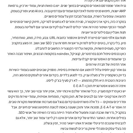
אתר תוכן מקצועי עם ארכיון גדול
נניח אתר שמפרסם מאמרים מקצועיים במשך שנים. יש בו מאות תגיות, עמודי ארכיון, גרסאות
AMP ישנות, חיפוש פנימי פתוח לאינדוקס ועמודים עם דמיון גבוה. בוט AI מגיע וסורק בעומק.
התוצאה: עומס על השרת, וגם גוגל מבזבז זמן על עמודים משניים.
במקרה כזה, ניקוי ארכיטקטורה, סגירת אזורים לא נחוצים לסריקה, חיזוק קישורים פנימיים
לעמודי הכסף ושיפור מהירות אתר יכולים להועיל גם לקידום אורגני וגם לשליטה בעומס.
חנות אונליין עם פילטרים ווריאציות
חנות עם אלפי מוצרים מייצרת לעיתים אינספור כתובות URL: צבע, מידה, מותג, טווח מחיר,
מיון. בלי בקרה, בוטים יכולים לסרוק וריאציות חסרות ערך SEO שוב ושוב. זה פוגע בתקציב
הסריקה, מעמיס תשתית, ומקשה על דפי הקטגוריה החשובים להתבלט.
כאן נכנסים טיפול חכם בפרמטרים, קנוניקל, noindex במקומות הנכונים, ושיפור מבנה האתר
כך שהעמודים האסטרטגיים יקבלו עדיפות.
אתר תדמית של חברת שירותים
גם אתר קטן יחסית עלול להיפגע אם התשתית בסיסית. מספיק שבוטים יפגעו בעמודי השירות
בדיוק כשקמפיין יח"צ מעלה עניין, כדי לפגוע בלידים. בקידום אתרים לעסקים מהסוג הזה,
היציבות הטכנית היא חלק מהמותג — לא רק סעיף בצ'ק-ליסט.
איפה זה פוגש אסטרטגיית תוכן ו-E-E-A-T
יש כאן פרדוקס מעניין. ככל שהאתר שלכם איכותי יותר, אמין יותר ובנוי טוב יותר, כך הוא עשוי
להיות אטרקטיבי יותר גם לבוטים של AI. תוכן מקורי, מומחיות אמיתית, עמודי שירות מדויקים
ומדריכים עמוקים — כל אלה משרתים גם קידום בגוגל וגם מערכות שמחפשות מקורות טובים.
זה אומר ש-E-E-A-T, סמכות אתר ותוכן שעונה באמת לכוונת החיפוש נשארים חיוניים. אבל
במקביל, נדרשת שכבת הגנה ותפעול שלא תמיד הייתה במרכז השיחה של אנשי SEO.
במילים אחרות: האתגר החדש של קידום אתרים איננו רק לייצר עמוד טוב יותר, אלא גם
להבטיח שהנכס הדיגיטלי שמארח אותו יישאר מהיר, זמין ונשלט.
מה בעלי עסקים ומנהלי שיווק צריכים לעשות עכשיו