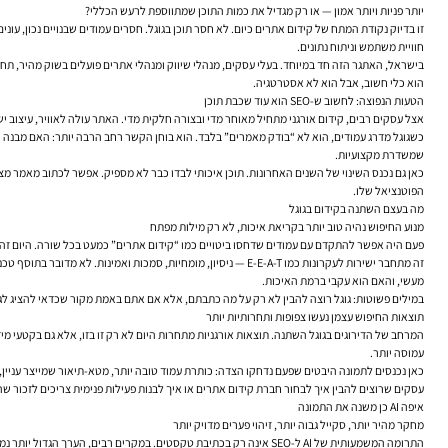
יותר פניות ויותר אמון — או רק מגדיל את כמות התוכן שמתווספת לרעש הכללי?
זו בדיוק נקודת המתח של קידום אתרים כיום. לא חסר תוכן בגוגל. חסרים עמודים שבנויים נכון, עונ
חוויית משתמש וניתוח נתונים.
הוא כלי חשוב, אבל הוא לא אסטרטגיה.
הטעות הנפוצה: לחשוב ש-SEO הוא עוד שכבת תוכן
אצל עסקים רבים, קידום אורגני מתחיל מאוחר מדי ובצורה חלקית מדי. האתר עולה לאוויר, עיצוב יש, עמודי שירות יש, לפעמים אפי
כשגוגל מדרג עמודים, הוא לא “בודק מאמרים” בלבד. הוא בוחן הקשר רחב הרבה יותר: האם מבנה האת
שמשדרת מקצועיות.
הפוטנציאל שלו.
מה בעצם השתנה בקידום בגוגל
מנוע החיפוש נהיה טוב יותר בקריאת איכות, לא רק מילות מפתח
פעם היה אפשר להתקדם עם עמודים שדחסו ביטויים כמו “קידום אתרים” כמעט בכל שורה. היום זה עו
זה מתחבר ישירות לעקרונות כמו E-E-A-T — ניסיון, מומחיות, סמכו
מעשי, והאם הוא עקבי ברמת האיכות.
במילים פשוטות: גוגל רוצה להבין לא רק על מה כתבתם, אלא אם אתם באמת מקור שכדאי להציג לג
תוצאות החיפוש עצמן נעשו צפופות ותחרותיות יותר
עמוסה יותר.
כאן נכנסים לתמונה היבטים שפעם נדחקו הצדה: כותרת עמוד טובה יותר, מטא-תיאור שמייצר עניין, ה
עסקים שרוצים להבין איך לבחור חברת קידום אתרים או איך לבנות פעילות פנימית צריכים לזכור שה
איפה AI כן משנה את התמונה
מחקר מהיר יותר, סקייל גבוה יותר, זיהוי פערים מדויק יותר
התרומה המשמעותית של AI ל-SEO אינה רק בכתיבת טקסטים. במקרים רבים, הערך הגדול יותר נמצא דווקא בשכבות שמסביב: מיפוי נושאים, זיהוי ביטויי זנב ארוך, קיבוץ מילות מפתח לפי כוונת חיפוש, איתור עמודים דומים שמתחרים זה בזה, או מציאת הזדמנויות לשיפור עמודים קיימים.