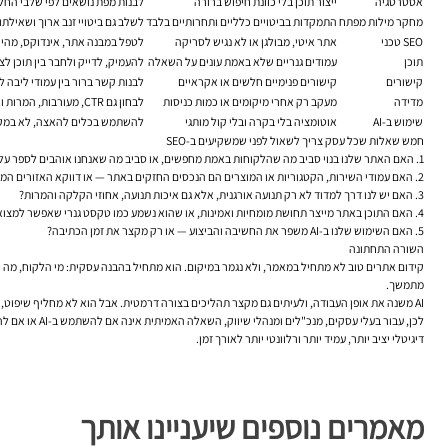
אסטרטגיה
ייצור תוכן בלי כוונת חיפוש ברורה
לבנות מפת נושאים לפי שלבי החל
מחקר מילות מפתח
התמקדות בביטויים כלליים ותחרותיים בלבד
לשלב גם ביטויי זנב ארוך ושאילת
SEO טכני
אתר איטי, מבולגן או לא נגיש לסריקה
לטפל במבנה אתר, אינדוקס, מהירות
תוכן
עמודים גנריים שלא באמת עונים על השאלה
להעמיק, לדייק ולחבר בין תוכן לצ
קישורים
קישורים פנימיים חלשים או אקראיים
לבנות קשר ברור בין עמודי ליבה 
מדידה
מעקב רק אחרי מיקומים או כמות כניסות
לבחון גם CTR, מעורבות, המרות ואיכות תנועה
שימוש ב-AI
אוטומציה בלי בקרה ובלי קול מותגי
להשתמש בכלים להאצה, לא במקו
חמש שאלות שכל עסק צריך לשאול לפני שמשקיעים ב-SEO
האם האתר שלנו בנוי סביב מה שהלקוחות באמת מחפשים, או סביב מה שאנחנו אוהבים לספר על 
האם עמודי השירות, הקטגוריות או המוצרים הם הנכסים החזקים באתר — או דווקא האזורים המו
האם יש לנו דרך למדוד לא רק תנועה אורגנית, אלא גם איכות תנועה, אחוזי הקלקה והמרות?
האם התוכן באתר מייצר תחושת מומחיות ואמינות, או שהוא נשמע כמו טקסט גנרי שאפשר למצוא
האם השימוש שלנו ב-AI משפר את החשיבה והביצוע — או רק מקצר את זמן הכתיבה?
השורה התחתונה
קידום אתרים טוב לא מתחיל במאמר, ולא נגמר במיקום. הוא מתחיל בהבנה עסקית: מי הלקוח, מה ה
מתמשך.
AI משנה את אופן העבודה, ולעיתים גם מקצר תהליכים בצורה דרמטית. אבל הוא לא מחליף שיפוט, ניסיון או אחריות מערכתית. הוא לא יודע לבדו להחליט איזה עמוד קודם, איפה האתר מאבד אמון, או איך לנסח מסר שמתאים בדיוק לקהל המקומי.
דיגיטלי יציב יותר, עמיד יותר ורלוונטי יותר לאורך זמן.
מאמרים נוספים שיעניינו אותך