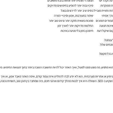
טה וקהל יעד
תנועה רלוונטית יותר ופחות בזבוז משאבים
ות ממוקדות
סיכוי גבוה יותר להופיע בחיפושים מדויקים
 וחוויית מובייל
בסיס יציב יותר לדירוגים בגוגל
ורך אמיתי
שיפור במעורבות, אמון וסיכויי המרה
לעמודים תומכים
סמכות נושאית חזקה יותר וניווט טוב יותר
החלטות מדויקות יותר לאורך זמן
ם שיקול דעת
חיסכון בזמן בלי פגיעה באיכות
עצמנו?
זנחים שלו?
 בכל מקום?
וא מחפש, מה מונע ממנו לפעול, ואיך האתר יכול להיות התשובה הטובה ביותר בתוך תוצאות החיפוש. מש
לכן, עבור בעלי עסקים, מנכ"לים ומנהלי שיווק, השאלה האמיתית אינה אם להשתמש ב-AI או אם להשקיע ב-SEO. השאלה היא איך לבנות מהלך קידום