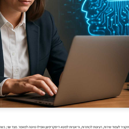
ת תקציר לעמוד שירות, רעיונות לכותרות, וריאציות למטא-דיסקריפשן ואפילו טיוטה למאמר. מצד שני,