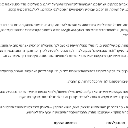
אמרים מנותקים, יוצרים מבנה שבו עמוד ליבה מרכזי נתמך על ידי תכנים משלימים: מדריכים, שאלות נפוצ
עי של העמקה. זה המקום שבו קישורים פנימיים הופכים לכלי אסטרטגי, לא לעבודה טכנית קטנה.
הגרסה במובייל מסורבלת או אם הדאטה לא מאפשר להבין מה קורה בו. חוויית משתמש, מהירות אתר ומדי
ודד.
ות תוכן מועיל לאנשים. ג'ון מולר מגוגל התייחס לא פעם לכך שהשאלה המרכזית אינה מי כתב את התוכן,
 שירות, כמה עמודי מידע ובלוג שלא עודכן זמן רב. במקום להתחיל בכתיבת עוד מאמרים כלליים, נכון קודם לבדוק האם עמודי
ניבו השפעה גדולה יותר מכל סדרת תוכן רוחבית.
 לנסח טקסטים שימושיים ולא רק “ממולאים במילות מפתח”, ולוודא שהאתר מאפשר סריקה נכונה של מנוע
לא פחות מהקריאייטיב עצמו. אחרת, החברה מסבירה היטב משהו שאף אחד לא חיפש.
מה נכון לעשות
ההשפעה העסקית