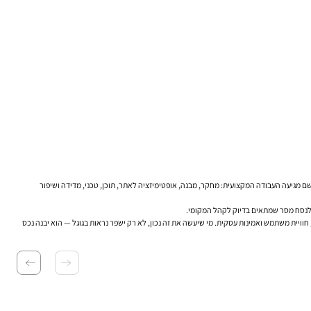
ם מגיעה העבודה המקצועית: מחקר, מבנה, אופטימיזציה לאתר, תוכן, טכני, מדידה ושיפור
 אורגני חכם, כזה שמחבר בין תוכן טוב, תשתית נכונה, חוויית משתמש ואמינות עסקית. מי שיעשה את זה נכון, לא רק ישפר נראות בגוגל — הוא יבנה נכס