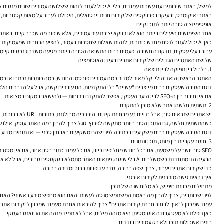
למשל, באתר שירותים עם עשרות עמודים, כלי AI יכול לעזור לזהות ששלושה עמודים שונים מנסים לענות על אותה שאלה, בזמן שנושא אחר עם ביקוש ממשי בכלל לא זכה לעמוד ייעודי. זו תובנה אסטרטגית, לא רק טכנית.
באתרי איקומרס, ובעיקר בפרויקטים של קידום חנות וירטואלית, היכולת לעבור על מאות קטגוריות, תיאורי מוצרים, מסננים ועמודי מות
אופטימיזציה טובה יותר לתוכן קיים
אחד השימושים היעילים ביותר הוא לאו דווקא יצירת עוד עמודים, אלא שיפור מה שכבר קיים. באתרי
כאן AI יכול לעזור לנסח מחדש כותרות, לזהות שאלות שחסרות בעמוד, להציע הרחבות שמעמיקות את התשובה, ולהאיר אזורים שבהם העמוד לא באמת תואם את מה שהמשתמש חיפש. כשעושים את זה בזהירות, מדובר בשיפור איכותי של תוכן SEO, לא בהזרקה מלאכותית של מילות מפתח.
עבור בעלי עסקים, זו נקודה חשובה: פעמים רבות התשואה הטובה ביותר מגיעה משדרוג נכסים קיי
שלושת האתגרים הגדולים של קידום אתרים בעידן האוטומציה
1. בלבול בין תפוקה לבין תוצאה
האתגר הראשון הוא ניהולי. קל מאוד למדוד כמה עמודים פורסמו החודש, כמה כותרות נכתבו או כמה
זו גם הסיבה שעסקים רבים מייצרים “עשייה” בלי התקדמות. הם עובדים קשה, אבל על הדברים הלא נכ
אם אין חיבור בין ה-SEO לבין היעד העסקי, אפשר להתקדם בדוחות — ולהישאר במקום במציאות.
2. תשתית חלשה: אתר שלא מוכן להתקדם
יש אתרים שנראים טוב, אבל בנויים רע מבחינת קידום. היררכיה מבולגנת, כתובות URL לא ברורות, כפילויות תוכן, בעיות אינדוקס, עמודים יתומים, תגיות מטא חסרות או מהירות אתר בעייתית. SEO טכני אולי פחות זוהר מתוכן, אבל הוא מייצר את התנאים הבסיסיים לדירוגים בגוגל.
כשהתשתית חלשה, גם התוכן הטוב ביותר מתקשה לפרוץ. גוגל צריך להבין במה האתר עוסק, אילו עמו
זו גם הסיבה שעסקים רבים משקיעים בכתיבה לפני שהם משקיעים באבחון טכני — ואז תוהים מדוע 
3. חוסר עקביות בין מותג, תוכן ונתונים
SEO טוב יושב על משמעת. אם בכל חודש מחליפים כיוון, אם כל עמוד כתוב בטון אחר, אם אין מסגרת ברורה למחקר מילות מפתח, ואם אין בקרה על מה עובד — קשה לבנות נכס אורגני יציב לאורך זמן.
הבעיה הזו מתחדדת כשמשלבים AI בלי שיטה. פתאום האתר מתמלא בטקסטים סבירים, אבל לא אחידים. חלקם פונים למנכ"ל, חלקם ללקוח פרטי, חלקם עמוסים במונחים מקצועיים וחלקם נשמעים כמו תרגום. מבחוץ זה נראה כמו בעיית כתיבה. בפועל, זו בעיית אסטרטגיה.
כדי שקידום אתרים יעבוד, צריך שפה ברורה, סדר עדיפויות ברור ומדידה ברורה.
איך נראית גישה מודרנית לקידום אורגני
מתחילים מכוונת חיפוש, לא מלוח שנה של תוכן
לפני שכותבים, צריך להבין מה באמת המשתמש מנסה לעשות. האם הוא מחפש מידע ראשוני? האם הו
עמוד שמכוון ל“איך לבחור חברת קידום אתרים” צריך להיראות אחרת מעמוד שמכוון ל“קידום אתרים 
כאן נופלת לא מעט עבודה אוטומטית: היא מזהה מילים, אבל לא תמיד מזהה את הניואנס העסקי.
בונים אשכולות תוכן ולא רק עמודים בודדים