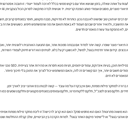
ג הופכת קריטית. יד אנושית לבדה מתקשה לסרוק הכול בעקביות; AI יכול להאיץ את שלב האבחון, כל עוד יש מי שמפרש נכון את הממצאים.
ם רבים יש תוכן טוב שפשוט לא נבנה נכון: כותרות לא מדויקות, מבנה מקוטע, חוסר במונחים קרובים, ת
מים, לא מהפקת עוד עשרה מאמרים חדשים.
 תיאורי מוצר שופרו. קשה יותר למדוד אם נבנתה סמכות אתר, אם התנועה האורגנית רלוונטית יותר, ואם
ונים. קידום אתר תדמית בגוגל, למשל, לא נשען רק על בלוג. לעיתים הוא דורש חיזוק לעמודי השירות, 
דים חשובים יותר, איך הם קשורים זה לזה, והאם המשתמש יכול לצרוך את התוכן בלי חיכוך מיותר.
המאמרים לא זזים.
א משווה פתרונות? האם הוא מחפש ספק? האם הוא קרוב לרכישה? זו ליבת מחקר מילות מפתח אמיתי — ל
אורגני בגוגל” או ל“שיפור מיקום האתר בגוגל”. למרות הקרבה בין הביטויים, שלב קבלת ההחלטות שונה