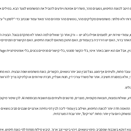
ים היטב לכוונת החיפוש, נטענים מהר, משדרים אמינות ויודעים להוביל את המשתמש לצעד הבא. במילים אחרו
לו בלוג יש — ורק אחר כך שואלים למה האתר לא מתקדם בגוגל. הבעיה היא ש-SEO אינו שכבת צבע שמוסיפים בסוף. הוא דרך לחשוב על האתר מ
ר ברור, האם יש היררכיה בין עמודים, האם התוכן מותאם לכוונת החיפוש, האם הקישורים הפנימיים עוזר
בד פחות, ולעיתים אף פוגע. גוגל מבין טוב יותר נושאים, הקשרים, כוונת משתמש ושפה טבעית. הוא מחפ
ת ואמינות. לא מדובר בתוסף טכני, אלא במסגרת חשיבה. אתר של משרד עורכי דין, חנות אונליין, חברת שירותים או קלינ
ולש.
המרחב של הדירוגים בגוגל השתנה. תוצאות אורג
תאמה חדה יותר לכוונת החיפוש, ושילוב בין עמודי ליבה לבין דפי נחיתה אורגניים שנבנים סביב נושאים 
משחק היום עדין יותר: פחות “טריקים”, יותר עבודה מערכתית.