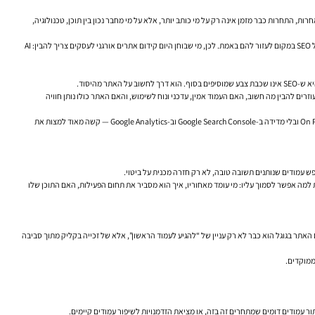
ת, התחרות כבר מזמן אינה רק על מי כותב יותר, אלא על מי מחבר נכון בין תוכן, טכנולוגיה,
בישראל, האתגר הזה חד במיוחד. בעלי עסקים, מנהלי שיווק ומנהלי אתרים פועלים בשוק מהיר, תחרותי ולא סלחני. משתמשים מקליקים מהר, נוטשים מהר ומזהים מהר מאוד עמוד שנכתב כדי “לסמן וי” על SEO במקום לעזור להם באמת. לכן, מי שבוחן היום קידום אתרים אורגני לעסקים צריך להבין: AI
היסוד.
ים להבין מה חשוב, האם העמוד אמין, עדכני ונוח לשימוש, והאם האתר כולו נותן חוויה
כאן גם נכנס השינוי של השנים האחרונות. תוכן איכותי לבדו כבר לא מספיק. אפשר לכתוב מאמר מצוין, אבל אם הוא יושב באתר איטי, בלי הקשר סמנטי, בלי קישורים פנימיים נכונים, בלי אופטימיזציית On Page ובלי מדידה ב-Google Search Console וב-Google Analytics — קשה מאוד למצות את
ש עמודים שנותנים תשובה טובה, לא רק חזרה מכנית על ביטוי.
יקה צריך להראות למה אפשר לסמוך עליו: מי עומד מאחוריו, איך הוא מסביר את תחום הפעילות, האם התוכן שלו
ניות מתחרות היום לא רק זו בזו, אלא גם בקטעי מידע, שאלות נפוצות, תוצאות מקומיות, מוצרים, סרטונים ולעיתים גם תשובות מבוססות AI. לכן שיפור מיקום האתר בגוגל הוא כבר לא רק עניין של “להגיע לעמוד הראשון”, אלא של זכייה בקליק מתוך סביבה
ממוקדים.