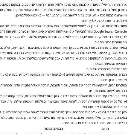
אחת הגישות היעילות כיום היא לבנות נושא מרכזי ולחזק אותו דרך עמודים תומכים. במקום לכתוב מ
היתרון כפול. גם גוגל מבין טוב יותר את הסמכות הנושאית של האתר, וגם המשתמש מקבל מסלול טב
מי שרוצה לבנות נכס אורגני יציב, צריך לחשוב כמו עורך מערכת — לא כמו מפעל לתוכן.
משלבים בין תוכן, טכני, UX ומדידה
עמוד יכול להיות מצוין ועדיין לא לממש פוטנציאל אם הוא איטי, אם הכפתור המרכזי מוסתר, אם 
Google Search Console עוזר להבין על אילו שאילתות האתר מופיע, איפה יש פער בין חשיפות להקלקות, ואילו עמודים דורשים שיפור. Google Analytics מסייע לראות מה קורה אחרי הכניסה: זמן שהייה, מעורבות, מסלולי ניווט והמרות. החיבור בין שני הכלים האלה משנה את איכות קבלת ההחלטות.
לכן, כשמדברים על
קידום אתרים
, נכון יותר לחשוב על מערכת עסקית שלמה — לא על ערוץ תוכן מב
מה אומרים בכירי התחום
במשך השנים, אנשי גוגל חזרו שוב ושוב על קו דומה: המטרה אינה לכתוב עבור האלגוריתם, אלא לבנ
גם דני סאליבן, Search Liaison של גוגל, הדגיש בערוצי התקשורת הרשמיים של החברה שתוכן שנועד בעיקר “לנצח מנוע חיפוש” במקום לעזור לקורא, נוטה להיכשל לאורך זמן. זו נקודה חשובה במיוחד בעידן שבו אפשר לייצר בקלות כמויות עצומות של טקסט.
המשמעות המעשית לעסקים פשוטה: AI יכול לעזור, אבל גוגל עדיין מתגמל ערך אמיתי, אמינות ודיוק. אם המאמרים, דפי הקטגוריה או עמודי השירות לא נותנים תשובה טובה, אין קיצור דרך שיפצה על זה.
דוגמאות מעשיות מהשטח
אתר תדמית של חברת שירותים
חברה שמספקת שירות מקצועי מחזיקה לעיתים 6–10 עמודי
מקושרים נכון ביניהם.
במקרים רבים, חיזוק עמודי הכסף של האתר, שיפור המבנה, הוספת שאלות נפוצות ועדכון הכותרות י
חנות אונליין עם מאות עמודים
בפרויקטים של קידום חנות וירטואלית, האתגר שונה. כאן חשוב לטפל בכפילויות, לסדר קטגוריות,
AI יכול לסייע למפות קטגוריות חלשות, לזהות תיאורי מוצר גנריים ולנסח וריאציות יעילות יותר. אבל עדיין נדרשת יד מקצועית שתדע להפריד בין תוכן שעוזר למכור לבין תוכן שרק תופס מקום.
סטארטאפ או SaaS בשוק תחרותי
כאן הכוח של SEO נמצא לעיתים בהסברה. צריך לתרגם מוצר מורכב לשפה שהשוק מחפש בפועל. זה אומר לחבר בין ביטויי חיפוש של כאב, בעיה, השוואה ופתרון — ולא רק לדבר במונחי המוצר הפנימיים של החברה.
במקרה כזה, מחקר מילות מפתח חכם, בניית דפי נחיתה אורגניים והיררכיית תוכן נכונה חשובים 
טבלת מצב: מה באמת קובע אם קידום אורגני יעבוד
תחום
הבעיה הנפוצה