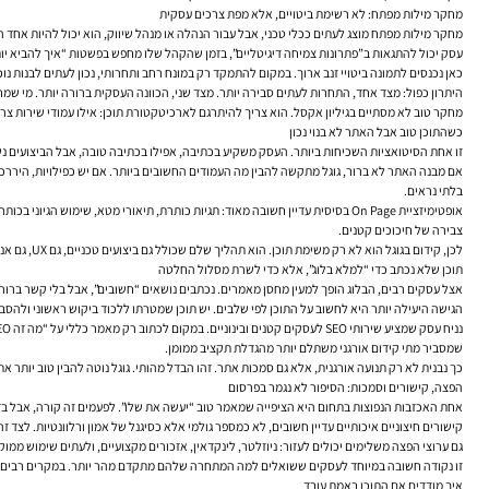
מחקר מילות מפתח: לא רשימת ביטויים, אלא מפת צרכים עסקית
מחקר מילות מפתח מוצג לעתים ככלי טכני, אבל עבור הנהלה או מנהל שיווק, הוא יכול להיות אחד
עסק יכול להתגאות ב”פתרונות צמיחה דיגיטליים”, בזמן שהקהל שלו מחפש בפשטות “איך להביא י
כאן נכנסים לתמונה ביטויי זנב ארוך. במקום להתמקד רק במונח רחב ותחרותי, נכון לעתים לבנות נו
היתרון כפול: מצד אחד, התחרות לעתים סבירה יותר. מצד שני, הכוונה העסקית ברורה יותר. מי 
מחקר טוב לא מסתיים בגיליון אקסל. הוא צריך להיתרגם לארכיטקטורת תוכן: אילו עמודי שירות צריך
כשהתוכן טוב אבל האתר לא בנוי נכון
זו אחת הסיטואציות השכיחות ביותר. העסק משקיע בכתיבה, אפילו בכתיבה טובה, אבל הביצועים נשא
בלתי נראים.
צבירה של חיכוכים קטנים.
לכן, קידום בגוגל הוא לא רק משימת תוכן. הוא תהליך שלם שכולל גם ביצועים טכניים, גם UX, גם אנליטיקה וגם קבלת החלטות ניהולית.
תוכן שלא נכתב כדי “למלא בלוג”, אלא כדי לשרת מסלול החלטה
אצל עסקים רבים, הבלוג הופך למעין מחסן מאמרים. נכתבים נושאים “חשובים”, אבל בלי קשר ברור
הגישה היעילה יותר היא לחשוב על התוכן לפי שלבים. יש תוכן שמטרתו ללכוד ביקוש ראשוני ולהסביר
שמסביר מתי קידום אורגני משתלם יותר מהגדלת תקציב ממומן.
כך נבנית לא רק תנועה אורגנית, אלא גם סמכות אתר. זהו הבדל מהותי. גוגל נוטה להבין טוב יות
הפצה, קישורים וסמכות: הסיפור לא נגמר בפרסום
אחת האכזבות הנפוצות בתחום היא הציפייה שמאמר טוב “יעשה את שלו”. לפעמים זה קורה, אבל בדר
קישורים חיצוניים איכותיים עדיין חשובים, לא כמספר גולמי אלא כסיגנל של אמון ורלוונטיות. לצד 
גם ערוצי הפצה משלימים יכולים לעזור: ניוזלטר, לינקדאין, אזכורים מקצועיים, ולעתים שימוש ממוקד בקידום ממומן כדי לחשוף תוכן חשוב לקהל הראש
זו נקודה חשובה במיוחד לעסקים ששואלים למה המתחרה שלהם מתקדם מהר יותר. במקרים רבים, זה 
איך מודדים אם התוכן באמת עובד