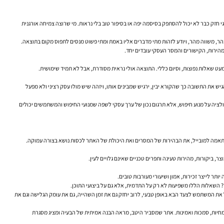
 חזק כבר לא יכול להסתפק בסיסמה יפה או בסיפור טוב בלי נראות. מי שרוצה צמיחה אורגנית
א מהר, משווה מהר, ויודע לזהות מתי מדברים אליו באמת ומתי פשוט מנסים לתפוס מקום בתוצאה.
מהירות, הקישורים והמסר העסקי עובדים יחד.
מעט שאלות נפוצות, וסיום כללי. התוצאה אולי נראית מסודרת, אבל לא תמיד שימושית.
נכון לעבוד עם מחקר מילות מפתח. הלב שואל איך להגיש את התשובה כך שהקורא יבין, ירגיש שמבינים אותו, ויזהה שיש מולו עסק רציני ולא מפעל
דם כל בתוכן שמועיל לאנשים. זה לא מבטל SEO. זה מגדיר אותו מחדש. קידום אתרים טוב אינו מניפולציה על מנוע חיפוש, אלא תרגום נכון של ערך עסקי לשפה שמנועי החיפוש והמשתמשים יכולים
תאמה למובייל, את הבהירות של המסרים ואת היכולת של האתר לכסות נושא בצורה עמוקה.
ר, ביקורות, מהירות טעינה ותפרים טכניים שאינם גלויים לעין.
ר? השאלות הללו משפיעות לא רק על התדמית, אלא גם על ביצועי התוכן.
 הקורא. לעומת זאת, תוכן SEO טוב שמדבר בגובה העיניים, מדגים, מפרק מושגים ומוביל את המשתמש לצעד הבא באופן טבעי, לרוב יחזק גם את זמן השהייה, גם את עומק הגלישה וגם את
נוסחה קשיחה, אלא בגישה: האם האתר והתוכן משדרים ניסיון, מומחיות, סמכות ואמינות. אתר שמסביר היטב, מראה הבנה אמיתית של הבעיה ומציג מסגרת