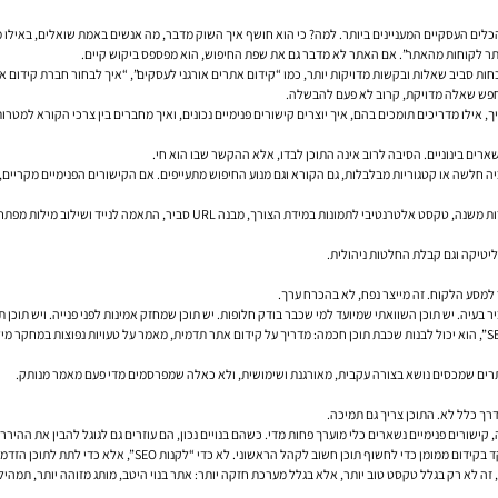
 הכלים העסקיים המעניינים ביותר. למה? כי הוא חושף איך השוק מדבר, מה אנשים באמת שואלים, באילו
ותר לקוחות מהאתר”. אם האתר לא מדבר גם את שפת החיפוש, הוא מפספס ביקוש קיים.
כחות סביב שאלות ובקשות מדויקות יותר, כמו “קידום אתרים אורגני לעסקים”, “איך לבחור חברת קידום א
שמחפש שאלה מדויקת, קרוב לא פעם להבשלה.
, אילו מדריכים תומכים בהם, איך יוצרים קישורים פנימיים נכונים, ואיך מחברים בין צרכי הקורא למטרו
רים בינוניים. הסיבה לרוב אינה התוכן לבדו, אלא ההקשר שבו הוא חי.
אופטימיזציית On Page בסיסית עדיין חשובה מאוד: תגיות כותרת, תיאורי מטא, שימוש
 למסע הלקוח. זה מייצר נפח, לא בהכרח ערך.
 בעיה. יש תוכן השוואתי שמיועד למי שכבר בודק חלופות. יש תוכן שמחזק אמינות לפני פנייה. ויש תוכן 
ר אתרים שמכסים נושא בצורה עקבית, מאורגנת ושימושית, ולא כאלה שמפרסמים מדי פעם מאמר מנותק.
ך כלל לא. התוכן צריך גם תמיכה.
זה, קישורים פנימיים נשארים כלי מוערך פחות מדי. כשהם בנויים נכון, הם עוזרים גם לגוגל להבין את הה
וני. לא כדי “לקנות SEO”, אלא כדי לתת לתוכן הזדמנות לייצר חשיפה, שימוש, ולעתים גם קישורים טבעיים.
לא רק בגלל טקסט טוב יותר, אלא בגלל מערכת חזקה יותר: אתר בנוי היטב, מותג מזוהה יותר, תמהיל