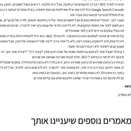
הנטייה למדוד SEO רק דרך מיקומים עדיין חזקה, אבל היא חלקית. דירוגים בגוגל חשובים, כמובן. גם תנועה אורגנית. אבל כדי להבין אם המהלך באמת משרת את העסק, צריך להסתכל רחב יותר.
ואילו מסלולים מייצרים מעורבות טובה יותר.
מעבר לכך, יש מדדים פחות נוצצים אבל חשובים מאוד: עלייה בחיפושי המותג, חזרה של מבקרים, שיפ
כאן חשוב לומר את האמת המקצועית: לא כל תוכן ימדוד את עצמו בקו ישיר להמרה. יש תכנים שמטרת
מה בעלי עסקים צריכים להבין לפני שמתחילים
קידום אתרים אורגני לעסקים הוא נכס מצטבר, לא מהלך קסם. הוא יכול להפחית תלות במדיה ממומנת, ל
לא כל עסק חייב להשקיע באותה רמה, ולא כל אתר צריך לייצר ספרייה עצומה של תוכן. אבל כמעט 
מנגנון קבוע לשיפור ולא רק פרויקט חד-פעמי.
ג'ון מולר מגוגל אמר לא פעם בגרסאות שונות של אותו רעיון שאין “קיצור דרך” ליצירת אתר טוב. זה אולי לא משפט נוצץ, אבל הוא מדויק. SEO טוב הוא לרוב תוצאה של הרבה החלטות נכונות 
סיכום: לא לבחור בין מיתוג ל-SEO, אלא לבנות מערכת שעושה את שניהם
הבחירה בין תוכן שמרגש לבין תוכן שמדורג היטב היא בחירה לא נכונה מלכתחילה. עסקים שמצליחים ל
זה אומר לכתוב בצורה ברורה יותר, לא עמומה יותר. להסביר, לא להרשים בכוח. למדוד, אבל לא להיבהל מכל תנודה. לה
בסוף, הראש והלב לא באמת מתחרים. באתר טוב, הם עובדים באותו צוות.
טבלת סיכום: מה באמת נדרש כדי שתוכן יחזק גם מותג וגם קידום אתרים
נושא
לא מספיק
מאמרים נוספים שיעניינו אותך