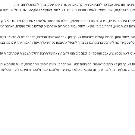
Google Search Console יכול להראות אי
ור באיכות הלידים, ירידה בתלות בפרסום ממומן, ויכולת טובה יותר של עמודי שירות להמיר גם בלי לחץ 
ם לבנות אמון, להרחיב כיסוי נושאי, לחזק עמודים אחרים או להכניס קהלים בשלב מוקדם. האתגר הניהול
חזק אמון ולהביא קהלים רלוונטיים לאורך זמן. אבל הוא דורש סבלנות, סדר ויכולת לעבוד נכון בין תוכן,
כל עסק שרוצה להיתפס ברצינות בגוגל צריך לשאול את עצמו כמה שאלות יסוד: האם האתר שלו בנוי בצור
שמתחברות יחד: מהירות, מבנה, תוכן, קישורים, אמינות וניהול מתמשך.
אורך זמן לא כותבים “או-או”. הם בונים מנגנון שמחבר בין כוונת חיפוש, מסר מותגי, חוויית משתמש ות
בין שקידום אורגני הוא לא רק תנועה, אלא גם אמון. ולא פחות חשוב: לזכור שכל עמוד באתר הוא גם יחידת SEO וגם נקודת 