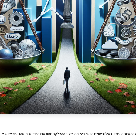
יא המאמר האחרון, באילו ביטויים הוא מופיע ומה שיעור ההקלקה מתוצאות החיפוש. מישהו אחר שואל ש