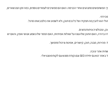
לו שאילתות מביאות חשיפה, באילו עמודים יש פער בין הופעות להקלקות, ואיפה אפשר לשפר כותרות ותיאורים כדי לחזק CTR. Google Analytics יכול להראות איך המשתמשים מתנהגים אחרי הכניסה: האם הם ממשיכים לעמודים נוספים, כמה זמן הם נשארים,
מכירתי.
י הוא להבין מה תפקידו של כל נכס תוכן, ולא לשפוט את כולם באותו סרגל.
 טכנולוגיה וניתוח נתונים.
ה ברורה, האם התוכן שלו עונה על שאלות אמיתיות, האם המסר שלו נשמע אנושי ואמין, והאם יש
שתית אתר יציבה.
מפגש עם לקוח פוטנציאלי.