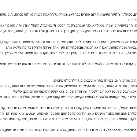
ם. בפועל, זו חלוקה מיושנת.
קידום אתרים
כבר לא נשען רק על התאמה טכנית למילות מפתח, ותוכן מיתוגי
ל ברור.
בה יותר בזיהוי תוכן שטחי, מאולץ או כזה שנכתב רק כדי “לסמן וי”. במקביל, הקהל חשדן יותר. הוא קור
ייצר
קידום אתרים אורגני בגוגל
שמחזיק לאורך זמן, צריך לבנות מנגנון שלם שבו התוכן, האתר, המבנה, ה
קודת מוצא בעייתית, כי היא דוחפת עסקים לייצר תוכן לפי תבנית: כותרת עם מילת מפתח, כמה פסקאות, 
וא באמת מנסה לפתור. האם הוא מחפש תשובה מהירה? השוואה? שירות? מדריך? בדיקה של אמינות?
כאן בדיוק נכנס החיבור בין הראש ללב. הראש שואל אילו ביטויים חשובים, מהי התחרות, איך בנוי ה-SERP, אילו דפי נחיתה אורגניים צריכים חיזוק ואיך 
דני סאליבן, Search Liaison בגוגל, חזר לאורך השנים במסרים פומביים על העיקרון הפשוט: להתמקד קו
 קישורים. היום, במיוחד בתחומים צפופים, זה לרוב לא מספיק.
האתר, את מבנה האתר, את איכות הקישורים הפנימיים, את חוויית המשתמש, את מהירות האתר, את הה
אמינות בסיסית, או לא מחובר לעמודי שירות רלוונטיים, הוא יתקשה למצות את הפוטנציאל שלו.
לת רק על טקסטים אלא על כל חוויית הקנייה: היררכיית קטגוריות, תוכן מסייע, שאלות נפוצות, עמודי מוצ
לית? האם הוא מסביר מושגים או מניח ידע מוקדם? האם הוא בטון סמכותי, יועצי, ענייני או מעט חם יות
מאמר שעונה היטב על שאלת חיפוש, אבל כתוב בשפה מרוחקת, כללית או מתנשאת, יתקשה להפוך לקשר אמיתי עם
זה מתחבר גם לעקרונות E-E-A-T, מושג שגוגל משתמשת בו בהקשר של Experience, Expertise, Authoritativeness, Trust. לא מדובר ב