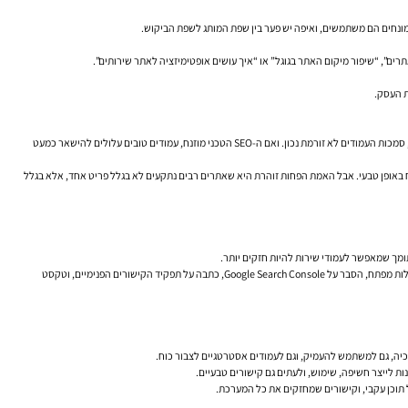
 מונחים הם משתמשים, ואיפה יש פער בין שפת המותג לשפת הביקוש.
תרים”, “שיפור מיקום האתר בגוגל” או “איך עושים אופטימיזציה לאתר שירותים”.
ת העסק.
אם מבנה האתר לא ברור, גוגל מתקשה להבין מה העמודים החשובים ביותר. אם יש כפילויות, היררכיה חלשה או קטגוריות מבלבלות, גם הקורא וגם מנוע החיפוש מתעייפים. אם הקישורים הפנימיים מקריים, סמכות העמודים לא זורמת נכון. ואם ה-SEO הטכני מוזנח, עמודים טובים עלולים להישאר כמעט
 הגיוני בכותרות משנה, טקסט אלטרנטיבי לתמונות במידת הצורך, מבנה URL סביר, התאמה לנייד ושילוב מילות מפתח באופן טבעי. אבל האמת הפחות זוהרת היא שאתרים רבים נתקעים לא בגלל פריט אחד, אלא בגלל
תומך שמאפשר לעמודי שירות להיות חזקים יותר.
נניח עסק שמציע שירותי SEO לעסקים קטנים ובינוניים. במקום לכתוב רק מאמר כללי על “מה זה SEO”, הוא יכול לבנות שכבת תוכן חכמה: מדריך על קידום אתר תדמית, מאמר על טעויות נפוצות במחקר מילות מפתח, הסבר על Google Search Console, כתבה על תפקיד הקישורים הפנימיים, וטקסט
יררכיה, גם למשתמש להעמיק, וגם לעמודים אסטרטגיים לצבור כוח.
 תוכן עקבי, וקישורים שמחזקים את כל המערכת.