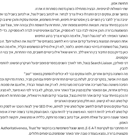
תחושת אמון.
שתי השאלות לגיטימיות. הבעיה מתחילה כשהן נדמות כסותרות זו את זו.
במשך שנים, עסקים רבים התנהלו כאילו צריך לבחור: או לכתוב בשביל גוגל, או לכתוב בשביל בני אד
יציבה צריך לחבר בין השניים: בין אסטרטגיית חיפוש, חוויית משתמש, אמינות עסקית ותוכן שיש בו קו
זה נכון במיוחד עכשיו. תוצאות החיפוש צפופות יותר, התחרות על תשומת הלב גבוהה יותר, וגוגל טו
המשמעות ברורה: תוכן איכותי לבדו כבר לא מספיק, אבל גם אופטימיזציה לבדה לא מספיקה. כדי ל
האתגר האמיתי: לא “מה גוגל רוצה”, אלא מה הקורא צריך ברגע החיפוש
אחת הטעויות הנפוצות בשיח על קידום אורגני היא לחשוב במונחים של “לרצות את האלגוריתם”. זו נ
בפועל, גוגל משתפרת בזיהוי כוונת חיפוש. כלומר, לא רק אילו מילים המשתמש הקליד, אלא מה ה
טקסטים.
להבין.
מה השתנה בקידום אתרים, ולמה עסקים כבר לא יכולים להסתפק במאמר “טוב”
פעם היה אפשר, במקרים רבים, לעלות בביטויים תחרותיים יחסית עם תוכן סביר, כותרת מדויקת וכמה
הסיבה פשוטה: גוגל מעריכה אתרים ברמה מערכתית. לא רק את העמוד הבודד, אלא גם את סמכות 
במילים אחרות, אם המאמר שלכם מצוין אבל האתר איטי, מבולגן, לא ברור למי הוא מיועד, לא מציג 
זה נכון במיוחד עבור קידום אתר תדמית בגוגל, וגם עבור קידום חנות וירטואלית, שם התחרות לא מתנה
קול מותג הוא לא קישוט. הוא חלק מהביצועים האורגניים
בעלי עסקים נוטים לעתים לחשוב שקול מותג שייך למיתוג, ואילו SEO שייך לצוות הטכני או לספק הקידום. בפועל, ההפרדה הזו מזיקה. כשאין קול ברור, התוכן נשמע כמו כולם. וכשהוא נשמע כמו כולם, קשה יותר לייצר זכירות, אמון ושיעורי מעורבות טובים.
קול מותג לא חייב להיות דרמטי. הוא פשוט צריך להיות עקבי. האם העסק מדבר בשפה ישירה או פורמ
האמון.
מקצועית ברורה, נמצא בעמדה טובה יותר מאתר שמסתפק בניסוחים חלולים.