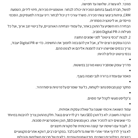
מוזכר. לא עשרה. שלושה עד חמישה.
למשל, חברת SaaS בתחום המכירות יכולה לבחור: אוטומציית מכירות, חיזוי לידים, הטמעת
CRM, וניתוח ביצועי צוותי מכירה. משרד עורכי דין יכול לבחור: דיני עבודה למעסיקים, הסכמי
מייסדים, או ליטיגציה מסחרית.
הבחירה הזו תשפיע על התוכן באתר, על עמודי הנחיתה האורגניים, על ביטויי זנב ארוך, ועל כל
פעילות ה-Digital PR מסביב.
2. לבנות “נכסי ציטוט” לפני שפונים החוצה
הרבה עסקים רוצים יח"צ, אבל אין להם במה לתמוך את החשיפה. כדי ש-Digital PR יעבוד,
צריך נכסים שמישהו ירצה להפנות אליהם או לצטט מהם.
נכסי ציטוט יכולים להיות:
מדריך עומק שמסביר נושא מורכב בפשטות.
מאמר עם עמדה ברורה לגבי מגמה בענף.
מחקר קטן מבוסס נתוני לקוחות, כל עוד שומרים על פרטיות וניסוח זהיר.
צ'קליסט מעשי לקהל יעד מסוים.
עמוד השוואה איכותי שעונה על שאלה עסקית אמיתית.
זו נקודה חשובה: לא כל תוכן SEO נועד רק לדירוגים בגוגל. חלק מהתוכן צריך להיבנות במיוחד
כדי שאנשים ירצו להזכיר אותו. כאן נפגשים SEO, תוכן ואסטרטגיית סמכות.
3. לעבוד עם רשימת יעד קטנה ואיכותית של מקורות חיצוניים
לא צריך לרדוף אחרי אתרי חדשות גדולים בלבד. במקרים רבים, דווקא אתרים מקצועיים
בינוניים, ניוזלטרים נישתיים, פודקאסטים ענפיים, בלוגים של חברות משלימות וקהילות