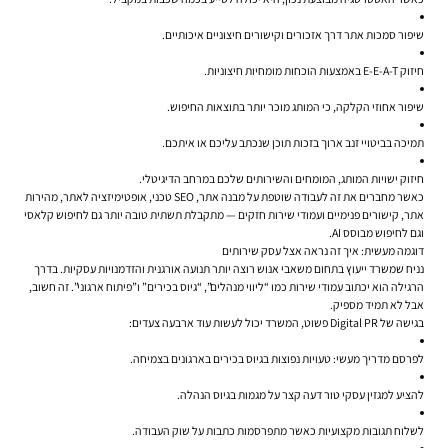
שיפור סמכות אתר דרך אזכורים וקישורים חיצוניים איכותיים.
חיזוק E-E-A-T באמצעות הוכחות מומחיות חיצוניות.
שיפור אחוזי הקלקה, כי המותג מוכר יותר בתוצאות החיפוש.
תמיכה בביטויי זנב ארוך בזכות תוכן שנכתב עליכם או איתכם.
חיזוק ישויות המותג, המומחים והשירותים שלכם במרחב הדיגיטלי.
כאשר מחברים את זה לעבודה שוטפת על מבנה אתר, SEO טכני, אופטימיזציה לאתר, מהירות
אתר, קישורים פנימיים ועמודי שירות חזקים — מתקבלת תשתית טובה יותר גם לחיפוש קלאסי
וגם לחיפוש מבוסס AI.
דוגמה מעשית: איך זה נראה אצל עסק שירותים
נניח שמשרד ייעוץ בתחום משאבי אנוש רוצה יותר תנועה אורגנית והזדמנויות עסקיות. בדרך
הרגילה הוא יכתוב עמודי שירות כמו “ליווי מנהלים”, “גיוס בכירים” ו”פיתוח ארגוני”. זה חשוב,
אבל לא תמיד מספיק.
בגישה של Digital PR פשוט, המשרד יכול לעשות עוד ארבעה צעדים:
לפרסם מדריך מעשי: טעויות נפוצות בגיוס בכירים בארגונים בצמיחה.
להציע למגזין עסקי טור דעה קצר על מגמות בגיוס הנהלה.
לשלוח תגובות מקצועיות כאשר מתפרסמות כתבות על שוק העבודה.