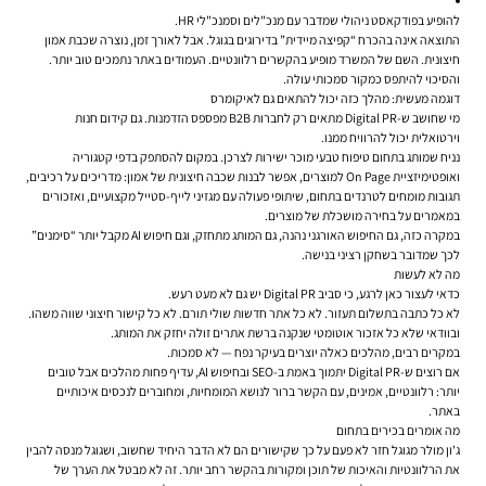
להופיע בפודקאסט ניהולי שמדבר עם מנכ"לים וסמנכ"לי HR.
התוצאה אינה בהכרח “קפיצה מיידית” בדירוגים בגוגל. אבל לאורך זמן, נוצרה שכבת אמון
חיצונית. השם של המשרד מופיע בהקשרים רלוונטיים. העמודים באתר נתמכים טוב יותר.
והסיכוי להיתפס כמקור סמכותי עולה.
דוגמה מעשית: מהלך כזה יכול להתאים גם לאיקומרס
מי שחושב ש-Digital PR מתאים רק לחברות B2B מפספס הזדמנות. גם קידום חנות
וירטואלית יכול להרוויח ממנו.
נניח שמותג בתחום טיפוח טבעי מוכר ישירות לצרכן. במקום להסתפק בדפי קטגוריה
ואופטימיזציית On Page למוצרים, אפשר לבנות שכבה חיצונית של אמון: מדריכים על רכיבים,
תגובות מומחים לטרנדים בתחום, שיתופי פעולה עם מגזיני לייף-סטייל מקצועיים, ואזכורים
במאמרים על בחירה מושכלת של מוצרים.
במקרה כזה, גם החיפוש האורגני נהנה, גם המותג מתחזק, וגם חיפוש AI מקבל יותר “סימנים”
לכך שמדובר בשחקן רציני בנישה.
מה לא לעשות
כדאי לעצור כאן לרגע, כי סביב Digital PR יש גם לא מעט רעש.
לא כל כתבה בתשלום תעזור. לא כל אתר חדשות שולי תורם. לא כל קישור חיצוני שווה משהו.
ובוודאי שלא כל אזכור אוטומטי שנקנה ברשת אתרים זולה יחזק את המותג.
במקרים רבים, מהלכים כאלה יוצרים בעיקר נפח — לא סמכות.
אם רוצים ש-Digital PR יתמוך באמת ב-SEO ובחיפוש AI, עדיף פחות מהלכים אבל טובים
יותר: רלוונטיים, אמינים, עם הקשר ברור לנושא המומחיות, ומחוברים לנכסים איכותיים
באתר.
מה אומרים בכירים בתחום
ג'ון מולר מגוגל חזר לא פעם על כך שקישורים הם לא הדבר היחיד שחשוב, ושגוגל מנסה להבין
את הרלוונטיות והאיכות של תוכן ומקורות בהקשר רחב יותר. זה לא מבטל את הערך של