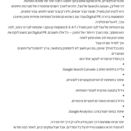
אזכורים חיצוניים, אלא ממקם אותם בתוך תמונה רחבה יותר של סמכות ואמינות.
דני סאליבן, Search Liaison של גוגל, הדגיש לאורך השנים שהמטרה של מערכות החיפוש
היא להציג תוכן מועיל, שנוצר עבור אנשים, ולא רק עבור מנועי חיפוש. עבור מותגים,
המשמעות ברורה: Digital PR עובד טוב כשהוא מבוסס על מומחיות אמיתית ותוכן שיש בו
ערך, לא על מניפולציה.
גם ההנחיות של גוגל לגבי תוכן מועיל ו-E-E-A-T משקפות קו עקבי: שקיפות לגבי מי כותב, למה
הוא מוסמך, ומה הערך הייחודי של התוכן — כל אלה חשובים. Digital PR טוב פשוט לוקח את
אותו רעיון ומרחיב אותו מחוץ לאתר.
איך למדוד אם זה עובד
כמו בכל מהלך שיווקי, גם כאן חשוב לא להסתפק בתחושה. צריך להסתכל על סימנים
מצטברים.
בין המדדים שכדאי לעקוב אחריהם:
עלייה בחיפושי מותג ב-Google Search Console.
שיפור בחשיפות לביטויים מקצועיים רלוונטיים.
גידול בתנועה אורגנית לעמודי מומחיות.
גידול בהפניות מאתרים חיצוניים איכותיים.
שיפור בנתוני מעורבות ב-Google Analytics.
יותר פניות שמגיעות דרך תוכן מידע ולא רק דרך דפי מכירה.
לא תמיד תראו השפעה מיידית על כל המדדים. אבל אצל עסקים רבים, לאחר כמה חודשי