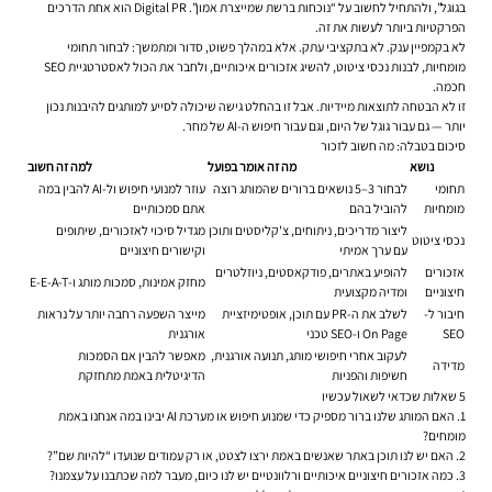
בגוגל”, ולהתחיל לחשוב על “נוכחות ברשת שמייצרת אמון”. Digital PR הוא אחת הדרכים
הפרקטיות ביותר לעשות את זה.
לא בקמפיין ענק. לא בתקציבי עתק. אלא במהלך פשוט, סדור ומתמשך: לבחור תחומי
מומחיות, לבנות נכסי ציטוט, להשיג אזכורים איכותיים, ולחבר את הכול לאסטרטגיית SEO
חכמה.
זו לא הבטחה לתוצאות מיידיות. אבל זו בהחלט גישה שיכולה לסייע למותגים להיבנות נכון
יותר — גם עבור גוגל של היום, וגם עבור חיפוש ה-AI של מחר.
סיכום בטבלה: מה חשוב לזכור
נושא
מה זה אומר בפועל
למה זה חשוב
תחומי
לבחור 3–5 נושאים ברורים שהמותג רוצה
עוזר למנועי חיפוש ול-AI להבין במה
מומחיות
להוביל בהם
אתם סמכותיים
ליצור מדריכים, ניתוחים, צ'קליסטים ותוכן
מגדיל סיכוי לאזכורים, שיתופים
נכסי ציטוט
עם ערך אמיתי
וקישורים חיצוניים
אזכורים
להופיע באתרים, פודקאסטים, ניוזלטרים
מחזק אמינות, סמכות מותג ו-E-E-A-T
חיצוניים
ומדיה מקצועית
חיבור ל-
לשלב את ה-PR עם תוכן, אופטימיזציית
מייצר השפעה רחבה יותר על נראות
SEO
On Page ו-SEO טכני
אורגנית
לעקוב אחרי חיפושי מותג, תנועה אורגנית,
מאפשר להבין אם הסמכות
מדידה
חשיפות והפניות
הדיגיטלית באמת מתחזקת
5 שאלות שכדאי לשאול עכשיו
1. האם המותג שלנו ברור מספיק כדי שמנוע חיפוש או מערכת AI יבינו במה אנחנו באמת
מומחים?
2. האם יש לנו תוכן באתר שאנשים באמת ירצו לצטט, או רק עמודים שנועדו “להיות שם”?
3. כמה אזכורים חיצוניים איכותיים ורלוונטיים יש לנו כיום, מעבר למה שכתבנו על עצמנו?