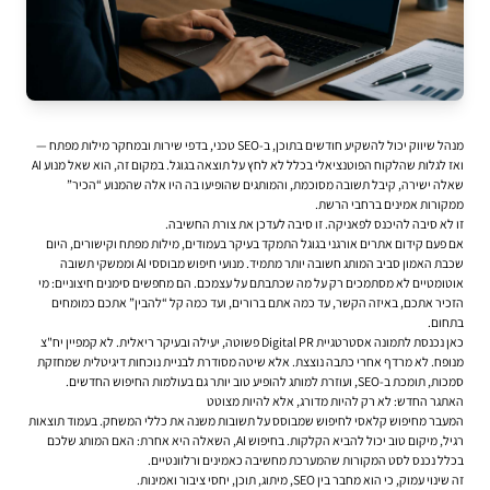
מנהל שיווק יכול להשקיע חודשים בתוכן, ב-SEO טכני, בדפי שירות ובמחקר מילות מפתח —
ואז לגלות שהלקוח הפוטנציאלי בכלל לא לחץ על תוצאה בגוגל. במקום זה, הוא שאל מנוע AI
שאלה ישירה, קיבל תשובה מסוכמת, והמותגים שהופיעו בה היו אלה שהמנוע “הכיר”
ממקורות אמינים ברחבי הרשת.
זו לא סיבה להיכנס לפאניקה. זו סיבה לעדכן את צורת החשיבה.
אם פעם
קידום אתרים אורגני בגוגל
התמקד בעיקר בעמודים, מילות מפתח וקישורים, היום
שכבת האמון סביב המותג חשובה יותר מתמיד. מנועי חיפוש מבוססי AI וממשקי תשובה
אוטומטיים לא מסתמכים רק על מה שכתבתם על עצמכם. הם מחפשים סימנים חיצוניים: מי
הזכיר אתכם, באיזה הקשר, עד כמה אתם ברורים, ועד כמה קל “להבין” אתכם כמומחים
בתחום.
כאן נכנסת לתמונה אסטרטגיית Digital PR פשוטה, יעילה ובעיקר ריאלית. לא קמפיין יח"צ
מנופח. לא מרדף אחרי כתבה נוצצת. אלא שיטה מסודרת לבניית נוכחות דיגיטלית שמחזקת
סמכות, תומכת ב-SEO, ועוזרת למותג להופיע טוב יותר גם בעולמות החיפוש החדשים.
האתגר החדש: לא רק להיות מדורג, אלא להיות מצוטט
המעבר מחיפוש קלאסי לחיפוש שמבוסס על תשובות משנה את כללי המשחק. בעמוד תוצאות
רגיל, מיקום טוב יכול להביא הקלקות. בחיפוש AI, השאלה היא אחרת: האם המותג שלכם
בכלל נכנס לסט המקורות שהמערכת מחשיבה כאמינים ורלוונטיים.
זה שינוי עמוק, כי הוא מחבר בין SEO, מיתוג, תוכן, יחסי ציבור ואמינות.