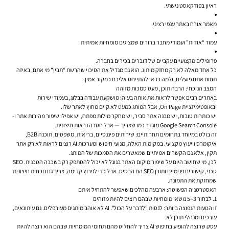
ראיון בפודקאסט נישתי.
מאמר אורח באתר ענפי רציני.
עמוד “אודות” ועמודי מחבר ברורים שמציגים מומחיות אמיתית.
פרופילים מקצועיים עקביים של דוברים בכירים בחברה.
כל אחד מאלה לא רק מחזק מיתוג. הוא גם מגדיל את הסיכוי שהרשת “תבין” מי אתם, באיזה
תחום אתם פועלים, ולמה כדאי להתייחס אליכם כמקור אמין.
המצב הנוכחי: הרבה תוכן, מעט סמכות מזוהה
באתרים רבים אפשר לראות את אותה בעיה: מושקעת עבודה בבלוג, בעמודי שירות
ובאופטימיזציית On Page, אבל המותג כמעט לא קיים מחוץ לאתר שלו.
יש כותרות טובות, יש מבנה אתר סביר, יש מחקר מילות מפתח, יש אפילו שיפור מהירות אתר ו-
Google Search Console מוגדר כמו שצריך — אבל חסרה נראות חיצונית.
זה בולט במיוחד בתחומים תחרותיים: שירותים פיננסיים, בריאות, משפטים, תוכנה B2B,
איקומרס וייעוץ מקצועי. במקומות האלה, מנועי חיפוש ומערכות AI רוצים לראות לא רק אתר
תקין, אלא גם הקשרים אמיתיים שמאשרים את הסמכות של המותג.
לכן, מי שחושב היום על שיפור מיקום האתר בגוגל לא יכול להסתפק רק בשכבה הטכנית. SEO
טכני, קישורים פנימיים ותוכן SEO הם הבסיס. אבל כדי לפרוץ קדימה, צריך גם נוכחות חיצונית
שמחזקת את התמונה.
האסטרטגיה הפשוטה: ארבעה מהלכים שאפשר להתחיל איתם
1. לבחור 3–5 נושאי מומחיות שבהם רוצים להיות מזוהים
זו הטעות הנפוצה ביותר: לנסות “לדבר על הכול”. AI לא אוהב מותגים מעורפלים. גם עיתונאים,
עורכים ומנהלי תוכן לא.
עסק שרוצה להופיע בחיפוש AI צריך להחליט מהם תחומי המומחיות שבהם הוא רוצה להיות