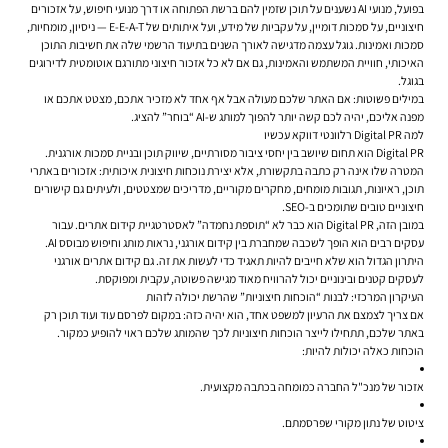
בפועל, מנועי AI נשענים על תוכן שזמין להם ברשת הפתוחה או דרך מנועי חיפוש, על אזכורים
חיצוניים, על סמכות דומיין, על עקביות של מידע, ועל איתותים של E-E-A-T — ניסיון, מומחיות,
סמכות ואמינות. גוגל עצמה מדגישה לאורך השנים בתיעוד הרשמי שלה את חשיבות התוכן
האיכותי, חוויית המשתמש והאמינות, גם אם לא כל אזכור חיצוני מתורגם אוטומטית לדירוגים
בגוגל.
במילים פשוטות: אם האתר שלכם מעולה אבל אף אחד לא מזכיר אתכם, מצטט אתכם או
מפנה אליכם, יהיה לכם קשה יותר להפוך למותג ש-AI “בוחר” להציג.
למה Digital PR רלוונטי דווקא עכשיו
Digital PR הוא תחום שיושב בין יחסי ציבור מסורתיים, שיווק תוכן ובניית סמכות אורגנית.
המטרה שלו אינה רק כתבה בתקשורת, אלא יצירת נוכחות חיצונית איכותית: אזכורים באתרי
תוכן, ראיונות, תגובות מומחים, מחקרים מקוריים, מדריכים שמצטטים, ולעיתים גם קישורים
חיצוניים טובים שתומכים ב-SEO.
במובן הזה, Digital PR הוא כבר לא “תוספת נחמדה” לאסטרטגיית קידום אתרים. עבור
עסקים רבים הוא הופך לשכבה שמחברת בין קידום אורגני, נראות מותג וחיפוש מבוסס AI.
היתרון הגדול הוא שלא חייבים להיות תאגיד כדי לעשות את זה. גם קידום אתרים אורגני
לעסקים קטנים ובינוניים יכול להרוויח מאוד מגישה פשוטה, עקבית ומפוקסת.
העיקרון המרכזי: לבנות “הוכחות חיצוניות” שהרשת יכולה לזהות
אם צריך לצמצם את הרעיון למשפט אחד, הוא יהיה כזה: במקום לפרסם עוד ועוד תוכן רק
באתר שלכם, תתחילו לייצר הוכחות חיצוניות לכך שהמותג שלכם ראוי להופיע כמקור.
הוכחות כאלה יכולות להיות:
אזכור של מנכ"ל החברה כמומחה בכתבה מקצועית.
ציטוט של נתון מקורי שפרסמתם.