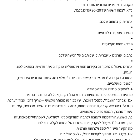
מקצועיות מייצרים אזכורים טובים יותר.
כדאי לבנות רשימה של 20–30 יעדים בלבד:
אתרי תוכן בתחום שלכם.
מגזינים עסקיים רלוונטיים.
פודקאסטים מקצועיים.
כתבים, עורכים או יוצרי תוכן שכותבים על הנישה שלכם.
אתרים שיכולים לתמוך גם בקידום חנות וירטואלית או קידום אתר תדמית, בהתאם לסוג
העסק.
המטרה כאן אינה “כמה שיותר קישורים חיצוניים”, אלא כמה שיותר אזכורים איכותיים,
רלוונטיים ועקביים.
4. להפוך מומחיות לתגובה מהירה
מותגים רבים מפספסים הזדמנויות כי הידע אצלם קיים, אבל לא ארוז נכון החוצה.
אם יש בחברה מנכ"ל, סמנכ"ל מוצר, יועץ בכיר או מומחה מקצועי — צריך להכין עבורו “ערכת
תגובה”: ביוגרפיה קצרה, תחומי התמחות, כמה ציטוטים מוכנים בנושאים מרכזיים, קישורים
לעמוד מחבר, ותמונת פרופיל מקצועית.
כך, כשמגיעה הזדמנות לתגובה לכתבה, לפודקאסט או לניוזלטר, לא מתחילים מאפס. זה
הופך את ה-Digital PR לעקבי, ואת הסמכות של המותג לקלה יותר לזיהוי.
מה הקשר הישיר ל-SEO ולנראות אורגנית
Digital PR אינו תחליף לקידום בגוגל, אלא מכפיל כוח.
כאשר האסטרטגיה מבוצעת נכון, היא יכולה לסייע בכמה שכבות במקביל: