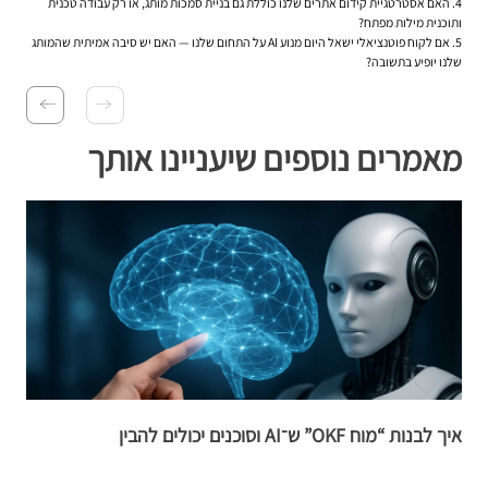
4. האם אסטרטגיית קידום אתרים שלנו כוללת גם בניית סמכות מותג, או רק עבודה טכנית
ותוכנית מילות מפתח?
5. אם לקוח פוטנציאלי ישאל היום מנוע AI על התחום שלנו — האם יש סיבה אמיתית שהמותג
שלנו יופיע בתשובה?
מאמרים נוספים שיעניינו אותך
איך לבנות “מוח OKF” ש־AI וסוכנים יכולים להבין
האם t