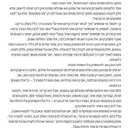
מחקר מילות מפתח: פחות “נפח חיפוש”, יותר הבנת כוונה
אחד הלקחים החשובים מהגישה של אמזון הוא שמילות מפתח אינן רק רשימה ליישום, אלא
חלון להבנת המשתמש. מחקר מילות מפתח טוב שואל לא רק “מה מחפשים”, אלא גם “למה
מחפשים את זה עכשיו”.
כך למשל, מי שמחפש “איך לבחור חברת קידום אתרים” נמצא בדרך כלל בשלב בדיקה
והשוואה. לעומתו, מי שמחפש “קידום אתר תדמית בגוגל” עשוי כבר להבין את הצורך ורוצה
פתרון מדויק. ומי שמחפש “שיפור מיקום האתר בגוגל” עשוי לחפש אבחון, שיפור ביצועים או
מעבר מספק קיים. אלו אינן וריאציות לשוניות בלבד; אלו שלבי החלטה שונים.
לכן, אסטרטגיית תוכן רצינית לא תסתפק בעמוד בית, עמוד שירות ובלוג כללי. היא תבנה מפת
נושאים. חלק מהעמודים יפנו לקהל בשל להבשלה, חלק יענו על שאלות עומק, וחלק יתמכו
במותג לאורך זמן דרך תוכן SEO איכותי שמרחיב הקשר, יוצר סמכות ומושך תנועה אורגנית
רלוונטית.
למה תוכן טוב לא מספיק בלי תשתית טכנית
יש אתרים עם תוכן מצוין שלא ממצים אפילו חצי מהפוטנציאל שלהם. הסיבה היא שבקידום
אורגני, התוכן הוא רק שכבה אחת. אם האתר איטי, אם עמודים לא נסרקים היטב, אם
היררכיית הכתובות מבולגנת, אם קיימות כפילויות, ואם המובייל מסורבל — כל אלה פוגעים
בביצועים.
SEO טכני הוא התחום שפחות מצטלם טוב במצגות, אבל הוא קריטי. מהירות אתר, תקינות
תגיות, קנוניקל, מפת אתר, קובץ robots, הפניות תקינות, טיפול בעמודי 404, סימון נתונים
מובנים במקומות הנכונים, ושמירה על אתר סריק וקריא — כל אלה משפיעים על היכולת של
גוגל להבין את האתר ולהציג אותו נכון.
גם חוויית משתמש אינה מנותקת מ-SEO. אם הגולש נכנס לעמוד ונאבק כדי למצוא תשובה,
גולל בתוך בלוקי טקסט ארוכים מדי, או לא מצליח להבין מה השלב הבא, הסיכוי להמרה יורד.
אמזון משקיעה באופן אובססיבי כמעט בהקטנת חיכוך. זו גישה שיכולה לשרת גם קידום חנות
וירטואלית וגם קידום אתר תדמית בגוגל.