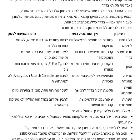
לאבד את הקורא בדרך.
זו אולי התובנה המדויקת ביותר שאפשר לקחת מאמזון אל גוגל: האלגוריתם משתנה,
הממשקים משתנים, אבל העיקרון נשאר. מי שמארגן מידע טוב יותר, עונה טוב יותר על צורך
ומעביר יותר אמון — בדרך כלל גם מתברג טוב יותר.
סיכום בטבלה: מה ללמוד מאמזון לטובת קידום אורגני
העיקרון
איך הוא מופיע באמזון
מה המשמעות לעסק
רלוונטיות
עמודי מוצר מותאמים לשאילתות
לבנות עמודים לפי כוונת חיפוש, לא לפי
לחיפוש
מדויקות
כותרות כלליות
מבנה מידע
קטגוריות, מאפיינים, כותרות
לשפר מבנה אתר, היררכיית עמודים
ברור
ותוכן מסודר
וקישורים פנימיים
ביקורות, דירוגים, תמונות ומידע
לחזק E-E-A-T, שקיפות עסקית והוכחות
אמון
מפורט
ניסיון
מדידה
אופטימיזציה לפי ביצועי חיפוש
לעבוד עם Search Console ו-Analytics, לא
מתמדת
ומכירות
לפי תחושות
חוויית
הקטנת חיכוך בדרך לרכישה
לשפר מהירות אתר, מובייל, בהירות וניווט
משתמש
תשתית
שיפור עקבי של דפי מוצר,
להבין שקידום בגוגל הוא תהליך, לא משימה
מתמשכת
קטגוריות וחיפוש
חד-פעמית
5 שאלות שכל בעל עסק צריך לשאול את עצמו
האם האתר שלי בנוי סביב מה שהלקוחות מחפשים בפועל, או סביב איך שאני רגיל לתאר
את העסק?
האם לכל שירות, קטגוריה או צורך עסקי חשוב יש עמוד ייעודי, ברור וממוקד?
האם התוכן באתר באמת עוזר לקבל החלטה, או רק “ממלא מקום” לצורכי SEO?
האם אני מודד ביצועים דרך נתונים כמו חשיפות, CTR, תנועה אורגנית והמרות — או רק