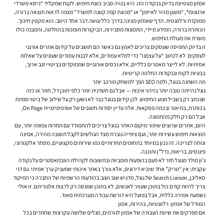
אמזון מצטיינת בדיוק בנקודה הזו. היא בנויה סביב כוונת חיפוש. לקוח שמקליד “כיסא משרדי
ארגונומי”, “מטען מהיר לאייפון” או “מכונת קפה קטנה למשרד” מצפה לראות תוצאה ברורה,
ממוקדת ורלוונטית. הדף שאמזון מציגה בדרך כלל עושה דבר אחד היטב: הוא מקטין חיכוך.
הכותרת ברורה, המידע מיידי, התמונות מסבירות, הביקורות תומכות בהחלטה, והמבנה כולו
משרת את פעולת החיפוש.
זו בדיוק התפיסה שעסקים צריכים לאמץ גם כאשר הם חושבים על קידום אתרים אורגני
לעסקים. לא לכתוב “על עצמנו” כדי למלא עמודים, אלא לבנות עמודים שעונים על שאלות
אמיתיות. לא לייצר מאמרים כלליים, אלא נכסים אורגניים שממוקדים בביטויי זנב ארוך,
בבעיות לקוח ובנקודות החלטה קריטיות.
מה השתנה בגוגל, ולמה SEO הפך למשחק מורכב יותר
גוגל נהייתה טובה יותר בזיהוי איכות — אבל גם חשדנית יותר כלפי תוכן דל, חוזר או כזה
שנכתב רק בשביל מנוע החיפוש. לכן קידום בגוגל כבר לא נשען רק על שילוב של ביטוי מפתח
בכותרת, בתיאור ובכמה פסקאות. אלה עדיין יסודות חשובים של אופטימיזציית On Page,
אבל הם רק חלק מהתמונה.
היום, אתרים שרוצים שיפור מיקום האתר בגוגל צריכים להתמודד עם תחרות צפופה יותר, עם
תוצאות חיפוש עשירות יותר, ועם ציפייה גוברת מצד הגולשים לקבל תשובה מהירה, אמינה
ונוחה לצריכה. זה נכון במיוחד בתחומים תחרותיים כמו שירותים מקצועיים, מסחר אלקטרוני,
פיננסים, בריאות, נדל”ן ותוכנה.
ג’ון מולר מגוגל חזר לא פעם בהופעות פומביות ובתשובות לקהילת הוובמאסטרים על נקודה
עקבית: אין “טריק” אחד שיביא דירוגים, אלא צורך באתר איכותי שמעניק ערך אמיתי. גם דני
סאליבן, Search Liaison של גוגל, מדגיש שוב ושוב בהודעות הרשמיות של החברה כי המיקוד
צריך להיות קודם כול בתוכן שעוזר לאנשים, לא בתוכן שמנסה רק לרצות אלגוריתם. זו אולי
נשמעת אמירה כללית, אבל בפועל היא דורשת עבודה מערכתית מאוד.
המודל של אמזון: רלוונטיות, בהירות, אמון
אם מפרקים את שיטת העבודה של אמזון לגורמים, מגלים שלושה עקרונות שחוזרים בכל