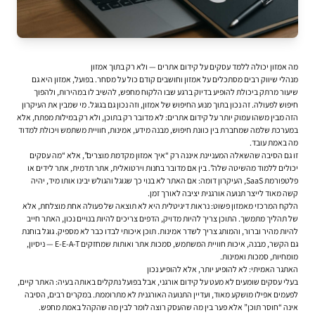
מה אמזון יכולה ללמד עסקים על קידום אתרים — ולא רק בתוך אמזון
מנהלי שיווק רבים מסתכלים על אמזון וחושבים קודם כול על מסחר. בפועל, אמזון היא גם
שיעור מרתק ביכולת להופיע בדיוק ברגע שבו הלקוח מחפש, להשיב לו במהירות, ולהפוך
חיפוש לפעולה. זה נכון בתוך מנוע החיפוש של אמזון, וזה נכון גם בגוגל. מי שמבין את העיקרון
הזה מבין משהו עמוק יותר על
קידום אתרים
: לא מדובר רק בתוכן, ולא רק במילות מפתח, אלא
במערכת שלמה שמחברת בין כוונת חיפוש, מבנה מידע, אמינות, חוויית משתמש ויכולת למדוד
מה באמת עובד.
זו גם הסיבה שהשאלה המעניינת איננה רק “איך אמזון מקדמת מוצרים”, אלא “מה עסקים
יכולים ללמוד מהשיטה שלה”. בין אם מדובר בחנות וירטואלית, אתר תדמית, אתר לידים או
פלטפורמת SaaS, העיקרון דומה: אם האתר לא בנוי כך שגוגל והגולש יבינו אותו מיד, יהיה
קשה מאוד לייצר תנועה אורגנית יציבה לאורך זמן.
הלקח המרכזי מאמזון פשוט: נראות דיגיטלית היא לא תוצאה של פעולה אחת מוצלחת, אלא
של תהליך מתמשך. התוכן צריך להיות מדויק, הדפים צריכים להיות בנויים נכון, האתר חייב
להיות מהיר וברור, והמותג צריך לשדר אמינות. תוכן איכותי לבדו כבר לא מספיק. גוגל בוחנת
גם הקשר, מבנה, איכות חוויית המשתמש, סמכות אתר ואותות שמחזקים E-E-A-T — ניסיון,
מומחיות, סמכות ואמינות.
האתגר האמיתי: לא להופיע יותר, אלא להופיע נכון
בעלי עסקים שומעים לא מעט על קידום אורגני, אבל בפועל נתקלים באותה בעיה: האתר קיים,
לפעמים אפילו מושקע מאוד, ועדיין התנועה האורגנית לא מתרוממת. במקרים רבים, הסיבה
אינה “חוסר תוכן” אלא פער בין מה שהעסק רוצה לומר לבין מה שהקהל באמת מחפש.