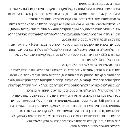
המדידה שעסקים רבים מפספסים
אחת הטעויות הנפוצות היא להסתכל רק על מיקומים. מיקומים חשובים, אבל הם לא הסיפור
המלא. ייתכן שעמוד מסוים נמצא גבוה יחסית, אך ה-CTR שלו נמוך. ייתכן שיש הרבה חשיפות
אך מעט כניסות. ייתכן שיש כניסות, אבל הן מגיעות משאילתות לא רלוונטיות.
כאן נכנסים Google Search Console ו-Google Analytics. הכלים האלה מאפשרים לראות
אילו ביטויים מביאים חשיפות, מה שיעור ההקלקה מתוצאות החיפוש, אילו עמודים צומחים,
היכן יש ירידה, ואיך נראית איכות התנועה בפועל. זה לא תחליף לאסטרטגיה, אבל זה בהחלט
מה שמונע קבלת החלטות על בסיס תחושת בטן.
במקרים רבים, שיפור קטן בכותרת עמוד, במטא-דסקריפשן, במבנה ה-H1 או בהתאמה טובה
יותר של תוכן לכוונת החיפוש יכול לשפר אחוזי הקלקה בלי לגעת כלל בתקציב מדיה. זו אחת
הסיבות ש-SEO איכותי יוצר נכס דיגיטלי: הוא לא נשען רק על קניית תנועה, אלא על שיפור
מתמיד של היכולת להרוויח אותה.
דוגמה מעשית: מה אפשר ללמוד מזה לעסק רגיל
נניח שיש חנות אונליין שמוכרת ציוד משרדי. הגישה הישנה הייתה להעלות מוצרים, להוסיף
כמה תיאורים קצרים ולהמתין. הגישה המודרנית, בהשראת אמזון, תעבוד אחרת. היא תבצע
מחקר מילות מפתח לפי קטגוריות, תבנה עמודי קטגוריה חזקים עם טקסט תומך אמיתי, תייצר
תכנים משלימים כמו “איך לבחור כיסא משרדי לעבודה ממושכת” או “מה ההבדל בין מדפסת
לייזר למדפסת דיו”, ותדאג לקישורים פנימיים בין מדריכים, קטגוריות ומוצרים.
עכשיו נניח שמדובר דווקא בחברת שירותים — משרד עורכי דין, קליניקה, סוכנות ביטוח או
חברה לייעוץ B2B. גם כאן ההיגיון זהה. במקום עמוד שירות אחד כללי, בונים מערך עמודים
שמתאים לכוונות חיפוש שונות, תומכים בו במאמרי עומק, מציגים ניסיון אמיתי, משפרים את
מבנה האתר, ובודקים דרך נתונים אילו נושאים מייצרים לא רק תנועה אלא גם פניות.
במילים אחרות: קידום אתרים אורגני בגוגל עובד הכי טוב כשהוא מחובר למודל העסקי. לא
כשכותבים “עוד תוכן”, אלא כשבונים מערכת שמקרבת את הלקוח לשלב הבא.
ומה לגבי קישורים חיצוניים וסמכות אתר?