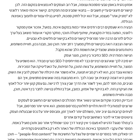
אמזון נהנית באופן טבעי מסמכות עצומה, אבל רוב העסקים לא נמצאים במקום הזה. לכן
קישורים חיצוניים עדיין חשובים — בתנאי שמבינים מה תפקידם. קישור איכותי מאתר רלוונטי
לא “מזניק אתר” מעצמו, אבל הוא יכול לחזק סמכות, לסייע בגילוי עמודים ולתמוך באמינות
הכוללת.
הבעיה היא שעסקים רבים רודפים אחרי כמות במקום איכות. בפועל, אזכור אמין ממקור
רלוונטי, הופעה במדיה מקצועית, שיתוף פעולה תוכני, מחקר מקורי או עמוד משאב בעל ערך
יכולים לתרום הרבה יותר מפרופיל קישורים מלא בקישורים חלשים ולא טבעיים.
הגישה הנכונה רואה בקישורים חלק ממערך רחב יותר: תוכן טוב, מבנה נכון, חוויית משתמש,
ניתוח נתונים ומותג שמצדיק את תשומת הלב שהוא מקבל.
הגישה המודרנית: SEO כחיבור בין תוכן, מוצר ועסק
יש סיבה לכך שארגונים רציניים כבר לא מתייחסים ל-SEO כערוץ מבודד. הוא משפיע על
המוצר, על חוויית המשתמש, על צוות התוכן, על הפיתוח, על האנליטיקה ועל המכירות.
כשהוא עובד נכון, הוא לא רק מביא תנועה, אלא משפר את היכולת של העסק להבין את השוק.
אמזון היא דוגמה קיצונית אך טובה לכך. היא מתבוננת במה שאנשים מחפשים, איך הם
מגיבים, מה חסר להם, ואיך לשפר את הדרך שבין צורך לרכישה. גם עסק קטן יותר יכול לאמץ
את העיקרון הזה. לא בהיקף של אמזון, כמובן, אבל בהחלט בגישה: לחבר בין דאטה, תוכן,
מבנה וחוויית משתמש.
זו בדיוק הסיבה שקידום אורגני נשאר אחד המהלכים האסטרטגיים החשובים לעסקים
שרוצים לצמוח בלי להיות תלויים לחלוטין בפרסום ממומן. הוא איטי יותר מפרסום, אבל
לעיתים קרובות גם יציב יותר, משתלם יותר לאורך זמן, ומבוסס יותר על נכס שבבעלות העסק.
ציטוטים שכדאי לזכור כשחושבים על קידום אתרים
ג’ון מולר מגוגל הדגיש לא פעם כי אין קיצור דרך טכני שמחליף אתר טוב ותוכן מועיל באמת.
המסר שלו עקבי: להתמקד באיכות הכוללת של האתר ולא רק באלמנטים נקודתיים.
דני סאליבן חזר במסרים הרשמיים של גוגל על החשיבות של “people-first content” — תוכן
שנכתב קודם כול עבור אנשים. המשמעות המעשית ברורה: גם כשמבצעים אופטימיזציה, אסור