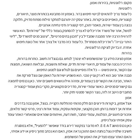
מקום: רלוונטיות, בהירות ואמון.
רלוונטיות
כל עמוד צריך להתאים לביטוי חיפוש ברור. באמזון זה מתבטא בכותרות מוצר, תיאורים,
קטגוריות, מאפיינים וביקורות. באתר עסקי זה יתורגם למחקר מילות מפתח מדויק, חלוקה
נכונה בין עמודי שירות, מאמרי תוכן, דפי קטגוריה ודפי נחיתה אורגניים.
למשל, אתר של משרד אדריכלים לא צריך להסתפק בעמוד כללי של “שירותים”. הוא עשוי
להרוויח הרבה יותר ממבנה שמבדיל בין “תכנון בתים פרטיים”, “עיצוב פנים למשרדים”, “ליווי
היתרי בנייה” ו”אדריכלות מסחרית”. כל עמוד כזה מדבר אל צורך אחר ואל כוונת חיפוש
אחרת. זו בדיוק לוגיקת הרלוונטיות.
בהירות
אמזון מציגה מידע כך שהמשתמש לא יצטרך לנחש. גם בגוגל זה חשוב. כותרות ברורות,
היררכיה נכונה של עמודים, תיאורי שירות חדים, שאלות ותשובות, טבלאות השוואה, תמונות
עם הקשר, וניווט פשוט — כל אלה מסייעים גם לגולש וגם למנוע החיפוש.
מבנה אתר טוב הוא לא רק עניין טכני. הוא משפיע ישירות על האופן שבו גוגל סורקת את
האתר, מבינה את הקשרים בין עמודים, ומזהה אילו נושאים חשובים יותר. כאן נכנסים לתמונה
גם קישורים פנימיים. כאשר עמודי שירות, מדריכים מקצועיים, מקרי בוחן ועמודי קטגוריה
מחוברים היטב זה לזה, נוצר הקשר סמנטי חזק יותר.
אמון
אצל אמזון, ביקורות ודירוגים הם חלק מהותי מהחלטת הקנייה. בגוגל, אמון נבנה בדרכים
אחרות אך דומות ברוחן: תוכן מקצועי, שקיפות עסקית, עמוד אודות רציני, פרטי קשר מלאים,
אזכורים חיצוניים, המלצות, עמודי מחבר, חוות דעת, ואיתותים שמראים שמאחורי האתר עומד
עסק אמיתי ובעל ניסיון.
כאן נכנס מושג E-E-A-T. לא מדובר בפקטור דירוג בודד שאפשר “להפעיל”, אלא במסגרת
חשיבה שלפיה גוגל בוחנת האם התוכן נראה אמין, האם הוא נכתב מתוך ניסיון או ידע אמיתי,
והאם האתר עצמו מצדיק את האמון של המשתמש.