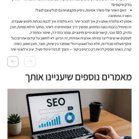
בודק מיקומים?
האם האתר שלי משדר אמינות, ניסיון ומקצועיות גם לגולש וגם לגוגל?
השורה התחתונה
אמזון לא מלמדת אותנו רק איך למכור יותר. היא מלמדת איך לבנות נוכחות חיפוש שעובדת.
זה מתחיל בהבנת כוונת החיפוש, ממשיך דרך אופטימיזציה לאתר, מחקר מילות מפתח, תוכן
מדויק, SEO טכני, קישורים פנימיים וחיצוניים, ונגמר במדידה, שיפור והתמדה.
לעסקים שרוצים לייצר צמיחה אורגנית אמיתית, זה הכיוון: לא לחשוב על קידום אתרים כעל
אוסף פעולות מבודדות, אלא כעל מנגנון ניהולי שמחבר בין שיווק, מוצר, תוכן ואמון. כשזה
קורה, האתר מפסיק להיות רק כרטיס ביקור — והופך לנכס דיגיטלי פעיל, יציב ורלוונטי יותר.
מאמרים נוספים שיעניינו אותך