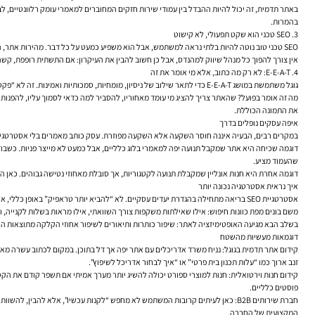
באתר תדמית, זה יכול להיות ההבדל בין עמודי שירות חזקים המחוברים למאמרי עומק רלוונטיים, לבי
בהמרות.
3. SEO טכני הוא שקט תפעולי, לא קישוט
SEO טכני טוב נוטה להיות בלתי נראה למשתמש, אבל הוא משפיע כמעט על כל דבר. מהירות אתר, התאמה למובייל, קנוניקל תקין, מפת אתר XML, ניהול שגיאות, הפניות, נתונים מובנים וסריקה נכונה — כל אלה משפיעים על הדרך שבה מנועי חיפוש קוראים את האתר ומעדיפים עמודים מסוימים.
אין צורך להפוך כל מנהל שיווק למהנדס, אבל כן חשוב להבין את העיקרון: אם התשתית רופפת, קשה לצמוח לאורך זמן. ב-Google Search Console אפשר לזהות לא מעט סימנים מוקדמים לבעיה — עמודים שלא נכללים באינדקס, שגיאות סריקה,
4. E-E-A-T: לא רק מה כתוב, אלא מי אומר את זה
גוגל משתמשת במושג E-E-A-T כדי לתאר שילוב של ניסיון, מומחיות, סמכותיות ואמינות. זה לא “פקטור דירוג” אחד שאפשר לסמן עליו וי, אלא מסגרת חשיבה חשובה. במיוחד בתחומים שבהם אמון הוא חלק מההחלטה העסקית: רפואה, פיננסים, משפטים, וגם שירותים מקצועיים.
מה זה אומר בפועל? שהאתר צריך להציג מי עומד מאחוריו, להסביר למה כדאי לסמוך עליו, להפנות למ
את התמונה הכוללת.
איפה עסקים נופלים בדרך
במקרים רבים, הבעיה איננה חוסר השקעה אלא השקעה מפוזרת. עסק כותב מאמרים בלי אסטרטגיית ת
דוגמה שכיחה היא אתר שמקבל תנועה יפה למאמרי בלוג כלליים, אבל כמעט לא מייצר פניות. כשבודק
שהעמוד מציע.
דוגמה אחרת היא חנות אונליין שמקבלת תנועה לקטגוריות, אך סובלת מאחוזי נטישה גבוהים. כאן ה
איך נראית אסטרטגיה נכונה יותר
אסטרטגיית SEO בריאה מתחילה בהגדרת יעדים עסקיים. לא “להביא יותר טראפיק” באופן כללי, אלא להבין אם המטרה היא לידים, מכירות, חיזוק מותג, כניסה לקטגוריה חדשה או הגדלת נתח חיפוש באזור מסוים.
משם בונים מפת כוונות חיפוש: אילו שאילתות משקפות צורך השוואתי, אילו מראות בשלות לקנייה, ואי
בשלב הבא מגיעה האופטימיזציה לאתר: שיפור כותרות ותיאורים לשיפור אחוזי הקלקה מתוצאות החיפוש, חיזוק אופטימיזציית On Page, טיפול בתוכן כפול, העמקת עמודים אסטרטגיים, ושיפור מהירות אתר במידת הצורך. זה השלב
דוגמאות מעשיות מהשטח
קידום אתר תדמית בגוגל:
נניח משרד אדריכלים עם אתר יפה אך דל בתוכן. במקום לכתוב עשרה מאמרים
זנב ארוך כמו “עלות תכנון בית פרטי” או “איך לבחור אדריכל לשיפוץ”.
קידום חנות וירטואלית:
פוסטים כלליים.
חברת שירותים B2B:
כאן לעיתים קרובות המשתמש לא מחפש “לקנות עכשיו”, אלא להבין, להשוות ולב
המקצועית של החברה.