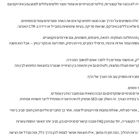
 לא נכונה של קטגוריות, פילטרים בעייתיים או עמודי מוצר חלשים עלולים לפגוע גם באינדוקס וגם
ת עמוד אודות איכותי, פרופילי כותבים, פירוט ניסיון, חוות דעת או מקרי בוחן — אבל הוא משנה
ליק, או משפר עמודים בלי לחבר אותם למשפך המכירה.
יאות פעולה מתונות, ולעיתים גם אין התאמה בין הציפייה שנוצרה בתוצאות החיפוש לבין מה
 מסבירות מספיק טוב מה הערך של הדף.
ורים פנימיים שמקדמים גם הבנה נושאית וגם מעבר נוח בין עמודים.
זורי פעילות, שאלות נפוצות ופרויקטים לדוגמה. אחר כך מחברים אליהם תוכן תומך סביב ביטויי
חנות למוצרי ספורט יכולה להשיג יותר מערך אמיתי אם תשפר קודם את הקטגוריות המרכזיות, תבנה תוכן שימושי סביב בחירה והשוואה, ותטפל בניווט ובפילטרים. לעיתים שיפור עמודי הקטגוריה, יחד עם תוכן FAQ ומבנה קישורים פנימיים נכון, מניב יותר מאשר הוספת עשרות
ך נראה תהליך, כמה זמן זה נמשך, אילו תוצאות אפשר לצפות להן בדרך כלל, ומה מבדל את הגישה