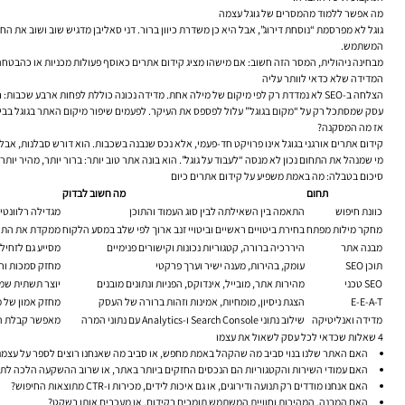
מה אפשר ללמוד מהמסרים של גוגל עצמה
המשתמש.
מבחינה ניהולית, המסר הזה חשוב: אם מישהו מציג קידום אתרים כאוסף פעולות מכניות או כהבטחה לתוצאה מיידית, זו נורת אזהרה. SEO רציני נשען על בדיקה, ניסוי, שיפ
המדידה שלא כדאי לוותר עליה
הצלחה ב-SEO לא נמדדת רק לפי מיקום של מילה אחת. מדידה נכונה כוללת לפחות ארבע שכבות: חשיפות והקלקות ב-Google Search Console, התנהגות משתמשים ב-Google Analytics, איכות ההמרה בפועל, ובדיקה שוטפת של עמודים שמתחזקים או נחלשים לאורך זמן.
עסק שמסתכל רק על “מקום בגוגל” עלול לפספס את העיקר. לפעמים שיפור מיקום האתר בגוגל בביטוי משני ייצור הרבה יותר ערך מביטוי גדול ותחרותי. לפעמים דווקא שיפור
אז מה המסקנה?
קידום אתרים אורגני בגוגל אינו פרויקט חד-פעמי, אלא נכס שנבנה בשכבות. הוא דורש סבלנות, אבל
מי שמנהל את התחום נכון לא מנסה “לעבוד על גוגל”. הוא בונה אתר טוב יותר: ברור יותר, מהיר יו
סיכום בטבלה: מה באמת משפיע על קידום אתרים כיום
תחום
מה חשוב לבדוק
כוונת חיפוש
התאמה בין השאילתה לבין סוג העמוד והתוכן
מגדילה רלוונטיו
מחקר מילות מפתח
בחירת ביטויים ראשיים וביטויי זנב ארוך לפי שלב במסע הלקוח
ממקדת את התוכ
מבנה אתר
היררכיה ברורה, קטגוריות נכונות וקישורים פנימיים
מסייע גם לזחיל
תוכן SEO
עומק, בהירות, מענה ישיר וערך פרקטי
מחזק סמכות ורלו
SEO טכני
מהירות אתר, מובייל, אינדוקס, הפניות ונתונים מובנים
יוצר תשתית שמ
E-E-A-T
הצגת ניסיון, מומחיות, אמינות וזהות ברורה של העסק
מחזק אמון של מ
מדידה ואנליטיקה
שילוב נתוני Search Console ו-Analytics עם נתוני המרה
מאפשר קבלת הח
4 שאלות שכדאי לכל עסק לשאול את עצמו
האם האתר שלנו בנוי סביב מה שהקהל באמת מחפש, או סביב מה שאנחנו רוצים לספר על עצמנ
האם עמודי השירות והקטגוריות הם הנכסים החזקים ביותר באתר, או שרוב ההשקעה הלכה לתו
האם אנחנו מודדים רק תנועה ודירוגים, או גם איכות לידים, מכירות ו-CTR מתוצאות החיפוש?
האם המבנה, המהירות וחוויית המשתמש תומכים בקידום, או מעכבים אותו בשקט?