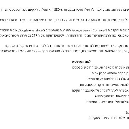
גוגל לא מפרסמת “נוסחת דירוג”, אבל היא כן משדרת כיוון ברור. דני סאליבן מדגיש שוב ושוב
ור והבנת הקשר בין נראות אורגנית לבין ביצועים עסקיים.
 CTR בכותרות ותיאורים יביא קפיצה בתנועה בלי שינוי דרמטי בדירוג. ולפעמים הבעיה כלל אינה תנועתית, אלא עמוד שלא ממיר.
 גם דיוק. הוא דורש תוכן, אבל גם סדר. והוא דורש הבנה טכנית, בלי לאבד את הפרספקטיבה העסקית.
תר, אמין יותר ושימושי יותר. במציאות כזו, הדירוגים הם לא מטרה מנותקת — אלא תוצאה של עבודה מערכת
למה זה משפיע
ת ומשפרת סיכוי להופיע עבור חיפושים נכונים
ן בקהל שמחפש פתרון אמיתי
ה של גוגל וגם לניווט של משתמשים
ונטיות ומייצר חוויית קריאה טובה יותר
אפשרת לאתר להיסרק ולהופיע בצורה תקינה
שתמשים ושל מנועי חיפוש
לטות על בסיס ביצועים אמיתיים
ו?
כן שלא מחובר ליעדים עסקיים?