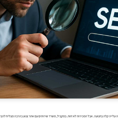
עלייה קלה בתנועה. אבל המכירות לא זזות. במקביל, משרד שירותים עם אתר צנוע בהרבה מצליח להביא ליד