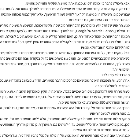
אלא היכולת לחבר בין כוונת חיפוש, מבנה אתר, אמינות עסקית וחוויית משתמש.
זו בדיוק הנקודה שבה
קידום אתרים
הופך מדיסציפלינה טכנית יחסית למהלך אסטרטגי. לא עוד אוסף
עבור עסקים, השאלה היום איננה רק “איך להגיע לעמוד הראשון”, אלא “איך לבנות נוכחות אורגנית שמביאה קהל רל
האתגר המרכזי: גוגל השתנתה, וגם רף האיכות
מנוע החיפוש של גוגל יודע כיום להבין הרבה יותר טוב שפה, הקשר וכוונה. המשמעות פשוטה: אתרי
תמונה רחבה יותר: מי עומד מאחורי התוכן, האם האתר קל לשימוש, האם יש מענה טוב לשאלה, וה
גם ג'ון מולר מגוגל הדגיש לא פעם בתשובותיו לקהילת הוובמאסטרים שאין “ציון SEO” אחד שמכריע הכול. במקום זאת, גוגל בוחנת מכלול של אותות. עבור בעלי עסקים, זה אומר שאין טעם לחפש קיצור דרך. יש טעם לבנות יסודות נכונים.
למה קידום אורגני חשוב דווקא עכשיו
אצל עסקים רבים, עלויות הפרסום הממומן נעשו תובעניות יותר. תחומים תחרותיים נדרשים לתקציבים
כשאתר מופיע היטב בביטויים רלוונטיים, הוא פוגש משתמשים בדיוק בנקודה שבה הם מחפשים פתרו
ושימושי יותר.
מה כבר לא עובד לבד
אחת הטעויות הנפוצות היא לחשוב שאם מפרסמים הרבה מאמרים, הדירוגים בגוגל בהכרח יגיעו. בפוע
האתר או למסלול ההמרה.
טעות אחרת היא להסתפק בשיפורים טכניים בלבד. אתר מהיר, תקין ומאונדקס היטב הוא תנאי חשוב, 
גם קישורים חיצוניים, שבעבר נחשבו כמעט למטבע העיקרי של SEO, אינם עומדים לבדם. הם עדיין חשובים, אבל רק כשהם חלק מתמונה רחבה. אתר עם קישורים טובים אך עם חוויית משתמש חלשה או תוכן דל, יתקשה למצות את הפוטנציאל שלו.
הגישה המודרנית: SEO כמערכת, לא כרשימת משימות
הדרך היעילה יותר לחשוב על קידום בגוגל היא כמערכת שמחברת ארבע שכבות: תוכן, טכנולוגיה, אמ
1. כוונת חיפוש לפני נפח חיפוש
מחקר מילות מפתח טוב אינו מתחיל רק בשאלה “מה מחפשים”, אלא “למה מחפשים את זה”. חיפוש כ
לכן, במקום לייצר עמוד אחד כללי ועמוס, עדיף לעיתים לבנות מערך תוכן מדויק: מדריך השוואתי, ע
2. מבנה אתר שמשרת גם זחילה וגם אנשים
מבנה אתר טוב הוא לא מונח תיאורטי. הוא משפיע על היכולת של גוגל להבין היררכיה, ועל היכולת 