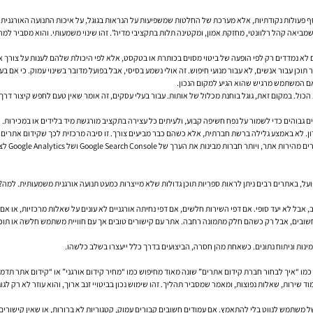
 פעולות נקודתיות, אלא מערכת של החלטות שמשפיעות על הנראות בגוגל, על איכות התנועה האורגנית ו
וונטי, מחזקת אמון, ומקטינה תלות בתקציבי מדיה”. זהו שינוי משמעותי. והוא מסביר למה תוכן לבדו כבר לא מספיק, וג
ם לא נמדדים רק לפי הופעה של ביטוי מסוים בכותרת או בטקסט, אלא לפי היכולת שלהם לענות על צורך א
אם המשתמש מרגיש שהוא הגיע למקום הנכון.
 גבוהים כדי לשמור על נפח חשיפה קבוע, ולעיתים כל עצירה בתקציב מורגשת מיד בלידים או במכירות. ק
ן. לא באמצע גלילה ברשת חברתית, אלא כשהם כבר מביעים צורך. זו סיבה מרכזית לכך שקידום אתרים 
מעבר לכך
ל, באתרים רבים ניתן לראות ספריות תוכן גדולות שלא מייצרות כמעט תנועה אורגנית משמעותית. למה? 
אבל לא יעד סופי. אם דפי השירות חלשים, אם דפי נחיתה אורגניים לא עונים על שאלות מרכזיות, או אם
ינות וניתוח נתונים. כשאחת מהן חסרה, הביצועים בדרך כלל ייעצרו בשלב כלשהו.
מו “איך לבחור חברת קידום אתרים” שונה מאוד מחיפוש כמו “מחיר קידום אורגני” או “קידום אתר ת
מוד שירות, שאלות נפוצות, ומאמר שמסביר תהליך. זהו שימוש נכון בביטויי זנב ארוך, והוא עוזר לא רק 
של משתמש לנווט בלי להתאמץ. אם עמודים חשובים קבורים עמוק, קטגוריות לא ברורות, או שאין קישורים