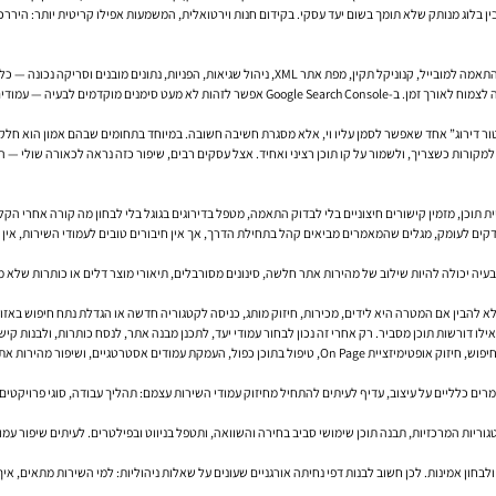
ן בלוג מנותק שלא תומך בשום יעד עסקי. בקידום חנות וירטואלית, המשמעות אפילו קריטית יותר: היררכיה
 בעיות שימושיות במובייל או ירידה ב-CTR האורגני.
קורות כשצריך, ולשמור על קו תוכן רציני ואחיד. אצל עסקים רבים, שיפור כזה נראה לכאורה שולי — הוספ
וכן, מזמין קישורים חיצוניים בלי לבדוק התאמה, מטפל בדירוגים בגוגל בלי לבחון מה קורה אחרי הק
ים לעומק, מגלים שהמאמרים מביאים קהל בתחילת הדרך, אך אין חיבורים טובים לעמודי השירות, אין קר
בעיה יכולה להיות שילוב של מהירות אתר חלשה, סינונים מסורבלים, תיאורי מוצר דלים או כותרות שלא
לו דורשות תוכן מסביר. רק אחרי זה נכון לבחור עמודי יעד, לתכנן מבנה אתר, לנסח כותרות, ולבנות קיש
 שבו SEO מפסיק להיות תיאוריה ומתחיל לייצר תשתית אמיתית.
 כלליים על עיצוב, עדיף לעיתים להתחיל מחיזוק עמודי השירות עצמם: תהליך עבודה, סוגי פרויקטים, א
חון אמינות. לכן חשוב לבנות דפי נחיתה אורגניים שעונים על שאלות ניהוליות: למי השירות מתאים, אי