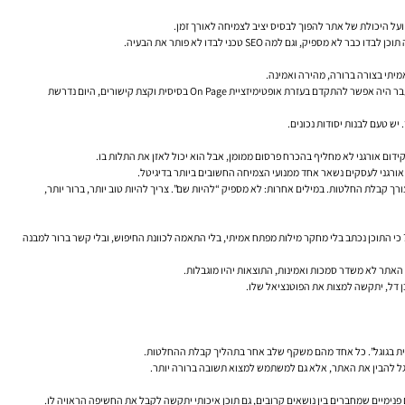
על היכולת של אתר להפוך לבסיס יציב לצמיחה לאורך זמן.
ם למה SEO טכני לבדו לא פותר את הבעיה.
מיתי בצורה ברורה, מהירה ואמינה.
דני סאליבן, Search Liaison של Google, חזר לאורך השנים במסרים פומביים על עיקרון עקבי: ליצור תוכן עבור אנשים, לא עבור מנועי חיפוש. זה אולי נשמע בסיסי, אבל בפועל מדובר בשינוי עמוק. כי אם בעבר היה אפשר להתקדם בעזרת אופטימיזציית On Page בסיסית וקצת קישורים, היום נדרשת
ידום אורגני לא מחליף בהכרח פרסום ממומן, אבל הוא יכול לאזן את התלות בו.
אורגני לעסקים נשאר אחד ממנועי הצמיחה החשובים ביותר בדיגיטל.
, התחרות בגוגל נעשתה חכמה יותר. יותר עסקים משקיעים בתוכן SEO, יותר אתרים משפרים מהירות אתר, ויותר חברות מבינות את הערך של Google Search Console ושל Google Analytics לצורך קבלת החלטות. במילים אחרות: לא מספיק “להיות שם”. צריך להיות טוב יותר, ברור יותר,
כי התוכן נכתב בלי מחקר מילות מפתח אמיתי, בלי התאמה לכוונת החיפוש, ובלי קשר ברור למבנה
 האתר לא משדר סמכות ואמינות, התוצאות יהיו מוגבלות.
דמית בגוגל”. כל אחד מהם משקף שלב אחר בתהליך קבלת ההחלטות.
לגוגל להבין את האתר, אלא גם למשתמש למצוא תשובה ברורה יותר.
 פנימיים שמחברים בין נושאים קרובים, גם תוכן איכותי יתקשה לקבל את החשיפה הראויה לו.