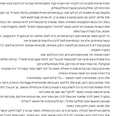
כותרת פנימית חזקה צריכה להבהיר מה הקורא יקבל. פסקת פתיחה טובה צריכה להציף בעיה אמיתית 
המרכזיות לכך שחלק מהתכנים עובדים וחלק נופלים.
פסקאות קצרות חשובות לא רק לקריאות. הן גם משרתות חוויית משתמש, במיוחד במובייל. קיר טקסט ארוך מרחיק קורא
שלב שלישי: לכתוב את התוכן שהקורא באמת צריך, לא את מה שנוח למותג לומר
בשלב הזה נכנסת המקצועיות האמיתית. מאמר שמשרת קידום בגוגל חייב להיות שימושי. לא רק מושק
אחת הטעויות הנפוצות היא לכתוב טקסט “תדמיתי” במקום טקסט “מסייע”. למשל, במקום להסביר אי
ישיבות, אבל בגוגל זה עובד פחות.
קישורים פנימיים, אלא איך הם מסייעים לגוגל להבין אילו עמודים חשובים יותר.
גם עקרונות E-E-A-T נכנסים כאן לתמונה: ניסיון, מומחיות, סמכותיות ואמינות. לא
במקרה הספציפי.
דוגמה מעשית: איך אותו נושא נכתב גרוע, ואיך נכון לכתוב אותו
נניח שחברת עיצוב פנים רוצה לקדם עמוד תוכן על “איך לבחור מעצב פנים למשרד”. הגרסה החלש
פונקציונלי, מה טווחי האחריות בפרויקט, ואילו טעויות עולות ביוקר.
אותו עיקרון עובד גם בקידום חנות וירטואלית. מאמר על “איך לשפר עמודי קטגוריה” יהיה אפקטיב
גדל הסיכוי שהוא ייצר תנועה אורגנית איכותית.
שלב רביעי: אופטימיזציה לאתר ולמאמר — בלי לגלוש לאובר-אופטימיזציה
אחרי שהתוכן כתוב היטב, מגיע שלב הליטוש. כאן נכנסת אופטימיזציית On Page: הכותרת, תיאור המטא, מבנה הכותרות, שילוב טבעי של הביטוי המרכזי, קישורים פנימיים לעמודים רלוונטיים, וקישורים חיצוניים למקורות טובים כשזה מוסיף ערך.
מילת המפתח המרכזית צריכה להופיע בצורה טבעית בכותרת או בתחילת המאמר, אך אין צורך לחזור ע
אורגניים בשפה טבעית, מאשר “לדחוף” שוב ושוב את אותו ביטוי.
Search Console אינם “מחלקה אחרת”; הם חלק מהסיכוי של המאמר להצליח.
שלב חמישי: הפצה, חיזוק ואורך נשימה
פרסום הוא לא סוף התהליך. במקרים רבים, הוא רק ההתחלה. מאמר טוב צריך לקבל חיזוק: קישור מעמוד
אחד ההבדלים בין תוכן שמצטבר לנכס לבין תוכן שנשאר שקט, הוא המעקב. האם העמוד מקבל הופעו