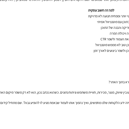
למה זה חשוב עסקית
י יותר ומפחית תנועה לא מדויקת
וכן עם פוטנציאל אמיתי
ריקה והבנה של התוכן
ה ויכולת המרה
את העמוד ולשפר CTR
כן טוב לא מממש פוטנציאל
 ולשפר ביצועים לאורך זמן
בין שיווק, מוצר, מכירות, חוויית משתמש וניתוח נתונים. כשהוא נכתב נכון, הוא לא רק משפר מיקום האת
 ידע הלקוחות שלנו מחפשים, ואיך נהפוך אותו לעמוד שבאמת מגיע לו להופיע גבוה”. שם מתחיל קידום או