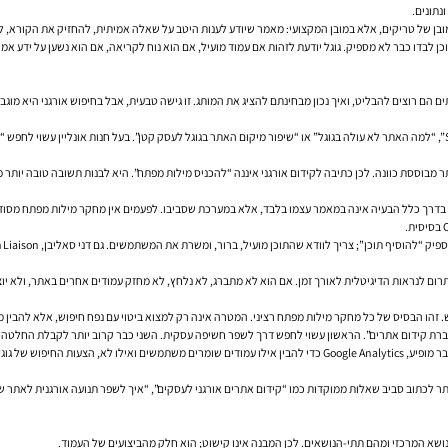
נתונים.
ובן של טריקים, אלא במובן המקצועי: מאמר שיודע לענות היטב על שאלה אמיתית, להחזיק את הקורא, לש
וכן לבדו כבר לא מספיק. גוגל יודעת לזהות אם עמוד מועיל, אם הוא נוח לקריאה, אם הוא נשען על ידע 
תים הם רוצים להבליט, ואיך נכון מבחינתם להציג את המותג. זו גישה טבעית, אבל בחיפוש אורגני הי
מנכ"ל של חברת שירותים לא יחפש בהכרח “סוכנות מעולה”. הוא עשוי לחפש “איך לבחור ספק SEO”, “למה האתר לא עולה בגוגל” או “שיפור מיקום האתר בג
תר מבוססת כוונה. לכן כתיבה לקידום אורגני איננה “להכניס מילות מפתח”. היא לבנות תשובה טובה יותר
. בדרך כלל הבעיה אינה במאמר עצמו בלבד, אלא במערכת שסביבו. לפעמים אין מחקר מילות מפתח מסו
ום לנראות הדיגיטלית לאורך זמן. אם הוא לא מתברג, לא נלחץ, לא מחזק עמודים אחרים באתר, ולא יוצ
ו הבסיס של כל מחקר מילות מפתח רציני. המטרה אינה רק למצוא ביטוי עם נפח חיפוש, אלא להבין מה
ת קידום אתרים”. הראשון עשוי לחפש דרך לשפר חשיפה עסקית. השני כבר קרוב יותר לקבלת החלטה. ב
כדאי לעבוד עם שילוב של מקורות: Google Search Console כדי לראות על אילו שאילתות האתר כבר מופיע, Google Analytics כדי ל
נושא המרכזי ומהם תתי-הנושאים. לכן המבנה אינו קישוט; הוא חלק מהביצועים של העמוד.