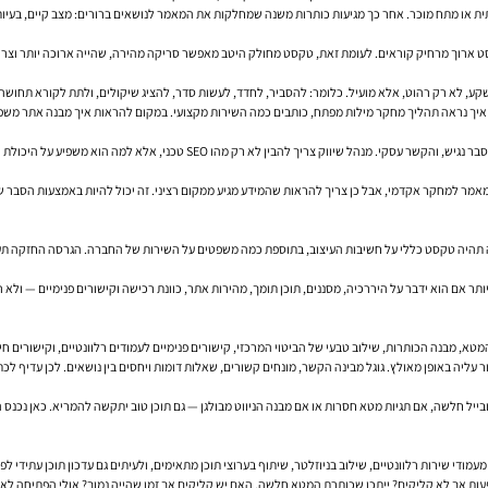
או מתח מוכר. אחר כך מגיעות כותרות משנה שמחלקות את המאמר לנושאים ברורים: מצב קיים, בעיות נפ
ים. לעומת זאת, טקסט מחולק היטב מאפשר סריקה מהירה, שהייה ארוכה יותר וצריכת מידע נוחה יותר. אלו לא “טריקים של 
ע, לא רק רהוט, אלא מועיל. כלומר: להסביר, לחדד, לעשות סדר, להציג שיקולים, ולתת לקורא תחושה 
ך נראה תהליך מחקר מילות מפתח, כותבים כמה השירות מקצועי. במקום להראות איך מבנה אתר משפיע ע
כדי לכתוב מאמר שבאמת תומך בקידום אתרים, כדאי לשלב שלושה רבדים במקביל: ידע מקצ
 חייבים להפוך כל מאמר למחקר אקדמי, אבל כן צריך להראות שהמידע מגיע ממקום רציני. זה יכול להיות באמצעות
ה תהיה טקסט כללי על חשיבות העיצוב, בתוספת כמה משפטים על השירות של החברה. הגרסה החזקה תענ
י יותר אם הוא ידבר על היררכיה, מסננים, תוכן תומך, מהירות אתר, כוונת רכישה וקישורים פנימיים —
ליה באופן מאולץ. גוגל מבינה הקשר, מונחים קשורים, שאלות דומות ויחסים בין נושאים. לכן עדיף לכת
י שירות רלוונטיים, שילוב בניוזלטר, שיתוף בערוצי תוכן מתאימים, ולעיתים גם עדכון תוכן עתידי לפי 
ת אך לא קליקים? ייתכן שכותרת המטא חלשה. האם יש קליקים אך זמן שהייה נמוך? אולי הפתיחה לא מ