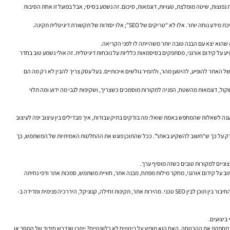
וצות, שיטה מומלצת, טעויות, דוגמאות, סיכום. זה נשמע בסיסי, אבל בפועל זו אחת הסיבות
SEO”; אלו יסודות של תקשורת דיגיטלית תקינה.
שהוא יצא עם הבנה טובה יותר משהייתה לו לפני הקריאה.
ל קידום אורגני, מסתפקים בסיסמאות כלליות על נוכחות דיגיטלית. זה אולי נשמע טוב בחדר
ועי, הסבר נגיש, והקשר עסקי. מנהל שיווק צריך להבין לא רק מהו SEO טכני, אלא למה הוא משפיע על היכולת של האתר להופיע, להיטען מהר, ולהמיר גולשים איכותיים. בעל עסק צריך להבין לא רק מה הם
 הסבר שקול, דוגמאות מהשטח, הפניה למקורות מוסמכים כשצריך, ושקיפות לגבי מה ידוע ומה תלוי
ה לשאלות שהמחפש באמת שואל: מה בודקים בתיק עבודות, איך מבדילים בין עיצוב יפה לעיצוב
 ולא רק על כך ש“חשוב להשקיע באתר”. ככל שהתוכן פוגש את ההחלטות האמיתיות של המשתמש, כך
וב על קידום אורגני, מחקר מילות מפתח, מבנה אתר, חוויית משתמש, סמכות אתר ודפי נחיתה
במקביל, חשוב לזכור שמאמר אינו עומד לבדו. אם האתר איטי, אם יש בעיות אינדוקס, אם גרסת המובייל חלשה, אם תגיות מטא חסרות או אם מבנה הניווט מבולגן — גם תוכן טוב יתקשה להמריא. כאן נכנס החיבור בין תוכן לבין SEO טכני. מהירות אתר, תקינות זחילה, קנוניקל, היררכיה פנימית ומדידה ב-
ביצועים.
ספקת את ההבטחה. האם הוא מופיע על ביטויים לא רלוונטיים? ייתכן שנדרש חידוד של המסר או