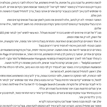
לכוונת החיפוש, על מבנה נכון, על אמינות, על חוויית משתמש, ועל היכולת לחבר בין תוכן, טכנולוגיה ו
כאן בדיוק נכנס ההבדל בין מאמר “נחמד לקריאה” לבין מאמר שבאמת תומך ב
קידום אתרים
. לא במ
מי שמחפש להבין איך לכתוב נכון עבור קידום אתרים אורגני בגוגל, צריך להתחיל מעובדה פשוטה: ת
תוכן שלם.
האתגר האמיתי: לא רק לכתוב, אלא להתאים את התוכן לאופן שבו גוגל ואנשים קוראים אותו
הרבה בעלי עסקים עדיין ניגשים לכתיבה מתוך נקודת מבט פנימית: מה חשוב להם לספר, אילו שירו
שלהם.
של השוק, לא רק את שפת המותג.
זה אחד השינויים הבולטים בשנים האחרונות: התחרות בגוגל נהייתה יותר צפופה, יותר מקצועית, ויו
המצב הנוכחי: למה תוכן איכותי לא תמיד מייצר דירוגים בגוגל
באתרים רבים אפשר לראות את אותה תופעה: יש תוכן איכותי יחסית, אבל אין מיקומים משמעותיים
ובמקרים אחרים, יש פער בין התוכן לבין חוויית המשתמש, מהירות האתר, או אופטימיזציית On Page בסיסית.
“helpful content” — תוכן שנכתב קודם כול עבור אנשים, ולא כתוכן שמנסה רק ללכוד תנועה.
המשמעות העסקית ברורה: מאמר טוב לא נמדד רק לפי כמה יפה הוא כתוב, אלא לפי היכולת שלו לתר
שלב ראשון: להתחיל מכוונת חיפוש, לא מהשראה
לפני הכותרת, לפני הפסקה הראשונה, ולפני הכתיבה עצמה, צריך להבין מה המשתמש באמת מחפש. זה
למשל, מי שמחפש “קידום אתר תדמית בגוגל” כנראה נמצא בשלב אחר ממי שמחפש “איך לבחור חבר
ארוך מגלים הזדמנות טובה יותר מתחרות על מונח רחב וכללי.
בדרך כלל מדויק יותר.
שלב שני: לבנות מבנה מאמר שגוגל מבין והקורא נהנה לקרוא
מאמר טוב מתחיל בארגון. הקורא רוצה להבין מיד לאן הטקסט לוקח אותו, וגוגל צריכה לזהות מה ה