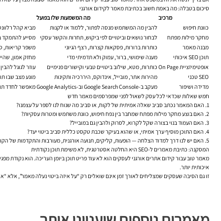
סיכום בטבלה: מה באמת חשוב בכתיבת מאמר לקידום אורגני
מרכיב
מה המשמעות שלו בפועל
כוונת חיפוש
להבין מה המשתמש מנסה לפתור, ללמוד או לקנות
מביא קהל רלוונט
מחקר מילות מפתח
לבחור נושאים וביטויים לפי ביקוש, תחרות והקשר עסקי
מסייע להתמקד בת
מבנה מאמר
כותרות ברורות, פסקאות קצרות, רצף הגיוני
משפר קריאות, ס
תוכן SEO איכותי
מענה שימושי, ברור, עמוק ולא תדמיתי מדי
מחזק אמון, שהיי
אופטימיזציית On Page
כותרות, מטא, שילוב ביטויים טבעי וקישורים פנימיים
עוזר לגוגל להבין 
SEO טכני
מהירות אתר, מובייל, אינדוקס, היררכיה ותקינות
מונע מצב שבו תו
מדידה ושיפור
מעקב ב-Google Search Console וב-Google Analytics
מאפשר לחדד תוכן
חמש שאלות שכדאי לכל עסק לשאול לפני שמפרסמים מאמר חדש
1. האם המאמר נכתב סביב שאלה אמיתית של לקוח, או סביב מה שנוח לנו לספר על עצמנו?
2. האם בוצע מחקר מילות מפתח שמחבר בין נפח חיפוש, כוונת משתמש ומטרות עסקיות?
3. האם העמוד בנוי בצורה שקל לקרוא, לסרוק ולהבין גם במובייל?
4. האם התוכן מוסיף ערך אמיתי, או שהוא בעיקר שכבת טקסט כללית סביב ביטוי יעד?
5. האם יש לנו דרך למדוד הצלחה — הופעות, קליקים, תנועה אורגנית, מעורבות והתקדמות של הקורא בתוך האתר?
המסקנה: כתיבת מאמרים ל-SEO היא החלטה אסטרטגית, לא משימת תוכן נקודתית
מאמר טוב עבור קידום אתרים אורגני לעסקים הוא לא עוד פריט תוכן ביומן העריכה. הוא נקודת מפגש 
איכותית יותר.
זו גם הסיבה שעסקים שמצליחים לאורך זמן אינם שואלים רק “על איזה ביטוי נעלה מאמר”, אלא “איזה
מאמרים נוספים שיעניינו אותך