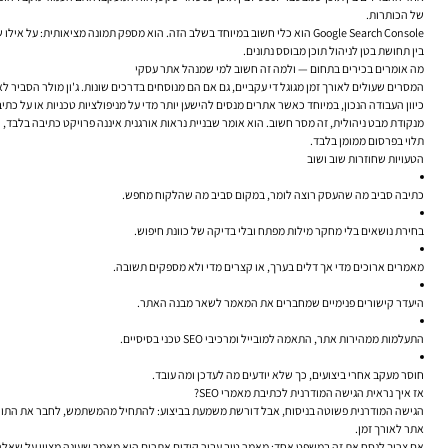
של הכותרות.
בין תחושת בטן לניהול תוכן מבוסס נתונים.
מה אומרים בכירים בתחום — ולמה זה חשוב למי שמנהל אתר עסקי
המסרים שעולים לאורך זמן מגוגל די עקביים, גם אם הם מנוסחים בדרכים שונות. ג'ון מולר הסביר 
כיוון העבודה הנכון, במיוחד כאשר אתרים מנסים להישען יותר מדי על מניפולציות טכניות או על כתי
תלוי בפרסום ממומן בלבד.
הטעויות שחוזרות שוב ושוב
כתיבה סביב מה שהעסק רוצה לומר, במקום סביב מה שהלקוח מחפש.
בחירת נושאים בלי מחקר מילות מפתח ובלי בדיקה של כוונת חיפוש.
מאמרים ארוכים מדי אך דלים בערך, או קצרים מדי ולא מספקים תשובה.
היעדר קישורים פנימיים שמחברים את המאמר לשאר מבנה האתר.
התעלמות ממהירות אתר, התאמה למובייל ומרכיבי SEO טכני בסיסיים.
חוסר מעקב אחרי ביצועים, כך שלא יודעים מה לעדכן ומה עובד.
אז איך נראית הגישה המודרנית לכתיבת מאמרי SEO?
הגישה המודרנית פשוטה בניסוח, אבל דורשת משמעת בביצוע: להתחיל מהמשתמש, לחבר את התוכן למ
אתר לאורך זמן.
אם צריך לנסח את זה במשפט אחד: מאמר טוב עבור קידום אתרים הוא מאמר שעונה מצוין על שאלה א