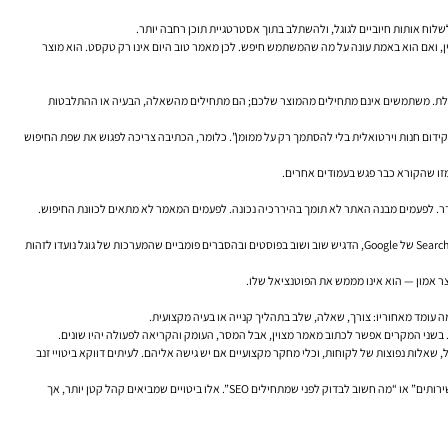
לוח אותות חיוביים לגוגל, ולהשתלב בתוך אסטרטגיית תוכן רחבה יותר.
אמין, ואם הוא באמת עונה על מה שהמשתמש חיפש. לכן מאמר טוב היום אינו רק טקסט. הוא מוצר
א מוגבלת. משתמשים אינם מתחילים מהמוצר שלכם; הם מתחילים מהשאלה, הבעיה או ההתלבטות
וגל לעסק קטן”. בעל חנות אונליין עשוי לחפש “קידום חנות וירטואלית בלי להסתמך רק על ממומן”. כלומר, הכתיבה צריכה לפגוש את שפת החיפוש
 מזו שהקורא כבר פגש בעמודים אחרים.
דר. לפעמים מבנה האתר לא תומך בהיררכיה נכונה. לפעמים המאמר לא מתאים לכוונת החיפוש.
ג'ון מולר מגוגל חזר לאורך השנים בתקשורת ובמפגשי Webmaster Hangouts על מסר עקבי: לא מספיק “להוסיף תוכן”; צריך לוודא שהתוכן מועיל, ברור, ומשרת את המשתמשים. גם דני סאליבן, Search Liaison של Google, הדגיש שוב ושוב בפוסטים ובהסברים פומביים שהמערכות של גוגל נועדו לזהות
ר אמון — הוא אינו מממש את הפוטנציאל שלו.
 עומד מאחוריו: צורך, שאלה, שלב בתהליך קנייה או בעיה מקצועית.
שני המקרים אפשר לכתוב מאמר מצוין, אבל המסר, העומק והקריאה לפעולה יהיו שונים.
הבין אילו עמודים שומרים משתמשים ואילו לא, הצעות החיפוש של גוגל, שאלות נפוצות של לקוחות, וכלי מחקר מקצועיים אם יש גישה אליהם. לעיתים דווקא ביטויי זנב
זה נכון במיוחד עבור עסקים קטנים ובינוניים. במקום לרדוף אחרי ביטוי תחרותי מאוד, לעיתים נכון יותר לכתוב סביב שאלות ממוקדות כמו “קידום אתרים אורגני לעסקים”, “איך לשפר תנועה אורגנית לאתר שירותים” או “מה חשוב לבדוק לפני שמתחילים SEO”. אלו ביטויים שמביאים קהל קטן יותר, אך