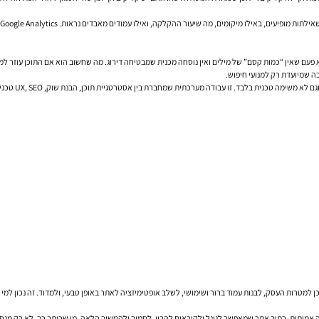
לא פעם שאין “כמות קסם” של מילים ואין נוסחה מכנית שמבטיחה דירוג. מה שחשוב הוא אם התוכן עוזר ל
בה שמיועדת רק למנועי חיפוש.
מנקודת מבט ניה
טרות העסק, לבנות עמוד ברור ושימושי, לשלב אופטימיזציה לאתר באופן טבעי, ולמדוד. זה נכון למי
מיתית, בתוך אתר שמאפשר לגוגל ולקוראים להבין, לסמוך ולהמשיך הלאה. מי שכותב כך, לא רק מנסה ל