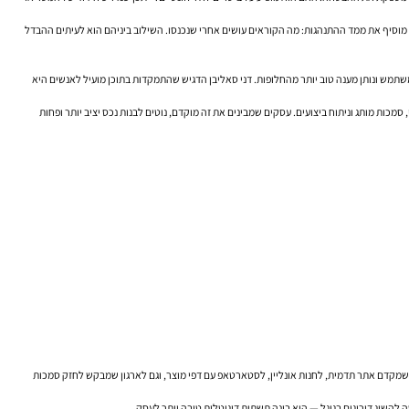
Google Search Console הוא כלי חשוב במיוחד בשלב הזה. הוא מספק תמונה מציאותית: על אילו שאילתות מופיעים, באילו מיקומים, מה שיעור ההקלקה, ואילו עמודים מאבדים נראות. Google Analytics מוסיף את ממד ההתנהגות: מה הקוראים עושים אחרי שנכנסו. השילוב ביניהם הוא לעיתים ההבדל
משתמש ונותן מענה טוב יותר מהחלופות. דני סאליבן הדגיש שהתמקדות בתוכן מועיל לאנשים היא
ולית, זה מסר חשוב. הוא אומר שבניית נראות אורגנית איננה פרויקט כתיבה בלבד, וגם לא משימה טכנית בלבד. זו עבודה מערכתית שמחברת בין אסטרטגיית תוכן, הבנת שוק, UX, SEO טכני, סמכות מותג וניתוח ביצועים. עסקים שמבינים את זה מוקדם, נוטים לבנות נכס יציב יותר ופחות
 שמקדם אתר תדמית, לחנות אונליין, לסטארטאפ עם דפי מוצר, וגם לארגון שמבקש לחזק סמכות
השיג דירוגים בגוגל — הוא בונה תשתית דיגיטלית טובה יותר לעסק.