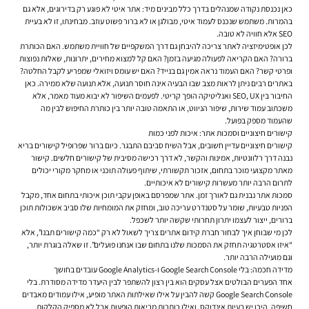
כאן נכנסת נקודה שמנהלים בדרך כלל מבינים מיד: אתר איטי לא פוגע רק בדירוגים, אלא גם
בהמרות. משתמש שנכנס לעמוד איטי, מבולגן או לא ברור פשוט עוזב. מבחינתו, זו לא בעיית
SEO אלא חוויה לא טובה.
לכן אופטימיזציה לאתר צריכה להיבחן גם דרך המשקפיים של חוויית משתמש. האם הכותרת
ברורה? האם הקריאה לפעולה מגיעה בזמן? האם קל למצוא מחירים, יתרונות, שאלות נפוצות
ופרטי קשר? האם העמוד נראה אמין גם בנייד? האם יש עומס ויזואלי שמפריע לקבל החלטה?
באתרים רבים ניתן לראות מצב שבו הבעיה אינה חוסר תנועה, אלא תנועה שלא ממירה. כאן
החיבור בין SEO, UX ואנליטיקה הופך קריטי. לפעמים השיפור לא יבוא מעוד מאמר, אלא
משכתוב עמוד שירות, שיפור הניווט, או התאמה טובה יותר בין כותרת החיפוש לבין מה
שהעמוד מספק בפועל.
קישורים חיצוניים וסמכות אתר: איכות לפני כמות
קישורים חיצוניים עדיין חשובים, אבל השיח סביבם התבגר. כיום ברור שפרופיל קישורים בריא
נבנה דרך רלוונטיות, אמינות והקשר, לא דרך רכישה מסיבית של קישורים חלשים. קישור
מאתר מקצועי מוכר בתחום, אזכור תקשורתי, שיתוף פעולה תוכני או מחקר מקורי יכולים
לתרום הרבה יותר מעשרות קישורים לא איכותיים.
סמכות אתר נבנית גם לאורך זמן. אתר שמפרסם באופן עקבי תוכן איכותי בתחום אחד, מקבל
הפניות טבעיות, שומר על סטנדרט עריכה טוב, ומחזק את המומחיות שלו סביב אשכולות תוכן
ברורים, ייצור לעצמו יתרון תחרותי שקשה יותר לשכפל.
לכן מי שבוחן איך לבחור חברת קידום אתרים צריך לשאול לא רק “כמה קישורים תבנו”, אלא
“איזו אסטרטגיה תחזק את הסמכות שלנו בתחום שבו אנחנו פועלים”. זו שאלה בוגרת יותר,
וגם מועילה הרבה יותר.
מדידה חכמה: בלי Google Search Console ו-Google Analytics עובדים בחושך
אחד הפערים הבולטים אצל עסקים הוא בין רצון להשתפר לבין היעדר מדידה מסודרת. בלי
Google Search Console קשה להבין על אילו שאילתות האתר מופיע, אילו עמודים מאבדים
חשיפה, היכן יש בעיות אינדוקס, ואילו כותרות מביאות הופעות אבל לא מספיק הקלקות.