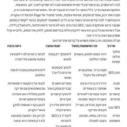
לבדו לא מספיק. גם קישורים בלי חוויית משתמש טובה לא יספיקו לאורך זמן. התוצאות
החזקות מגיעות בדרך כלל כאשר כל המרכיבים עובדים יחד: אסטרטגיית נושאים ברורה,
מבנה אתר נכון, עמודים חזקים, אמינות עסקית, שיפור מתמיד של On Page ומדידה עקבית.
זה גם מסביר למה קידום אורגני נשאר ערוץ כל כך משמעותי לעסקים. בניגוד לקמפיין ממומן
שנעצר ברגע שהתקציב נעצר, SEO בונה נכס. הוא לא מייצר ודאות מלאה, ולא פועל בן לילה,
אבל כשהוא מנוהל נכון הוא עשוי להקטין תלות בפרסום ממומן, לחזק את המותג, ולהביא קהל
שמגיע עם כוונה ברורה יותר.
טבלה מסכמת: מה באמת משפיע על קידום אתרים היום
מרכיב
מה המשמעות בפועל
טעות נפוצה
גישה נכונה
מחקר
זיהוי כוונות חיפוש, נושאים
להתמקד רק בנפח
לבחור ביטויים לפי רלוונטיות
מילות
ושלבי החלטה
חיפוש
עסקית ופוטנציאל המרה
מפתח
לכתוב טקסטים
מענה ברור, עמוק ונגיש
להתאים עומק ומבנה לכוונת
תוכן SEO
ארוכים בלי ערך
לשאלות של הקהל
החיפוש
ממשי
מבנה
היררכיה ברורה וניווט
עמודים חשובים
לבנות ארכיטקטורה שמשרתת
אתר
שמחבר בין עמודים
קבורים עמוק באתר
גם משתמשים וגם סריקה
קישורים
חיבור עמודים רלוונטיים
להוסיף קישורים
לתכנן מסלולי ניווט ותמיכה
פנימיים
והעברת הקשר וסמכות
אקראיים
בעמודים אסטרטגיים
אינדוקס, מהירות, מובייל,
להתייחס אליו רק
לבצע בקרה שוטפת ולתקן
SEO טכני
תקינות וסריקה
כשיש תקלה
צווארי בקבוק
חוויית
בהירות, נוחות, אמינות
להפריד בין SEO
לבדוק איך התנועה מתנהגת
משתמש
והנעה לפעולה
להמרות
ולא רק מאיפה היא הגיעה
להסתמך על