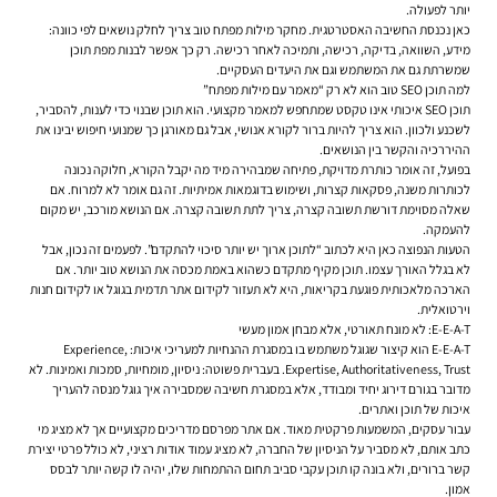
יותר לפעולה.
כאן נכנסת החשיבה האסטרטגית. מחקר מילות מפתח טוב צריך לחלק נושאים לפי כוונה:
מידע, השוואה, בדיקה, רכישה, ותמיכה לאחר רכישה. רק כך אפשר לבנות מפת תוכן
שמשרתת גם את המשתמש וגם את היעדים העסקיים.
למה תוכן SEO טוב הוא לא רק “מאמר עם מילות מפתח”
תוכן SEO איכותי אינו טקסט שמתחפש למאמר מקצועי. הוא תוכן שבנוי כדי לענות, להסביר,
לשכנע ולכוון. הוא צריך להיות ברור לקורא אנושי, אבל גם מאורגן כך שמנועי חיפוש יבינו את
ההיררכיה והקשר בין הנושאים.
בפועל, זה אומר כותרת מדויקת, פתיחה שמבהירה מיד מה יקבל הקורא, חלוקה נכונה
לכותרות משנה, פסקאות קצרות, ושימוש בדוגמאות אמיתיות. זה גם אומר לא למרוח. אם
שאלה מסוימת דורשת תשובה קצרה, צריך לתת תשובה קצרה. אם הנושא מורכב, יש מקום
להעמקה.
הטעות הנפוצה כאן היא לכתוב “לתוכן ארוך יש יותר סיכוי להתקדם”. לפעמים זה נכון, אבל
לא בגלל האורך עצמו. תוכן מקיף מתקדם כשהוא באמת מכסה את הנושא טוב יותר. אם
הארכה מלאכותית פוגעת בקריאות, היא לא תעזור לקידום אתר תדמית בגוגל או לקידום חנות
וירטואלית.
E-E-A-T: לא מונח תאורטי, אלא מבחן אמון מעשי
E-E-A-T הוא קיצור שגוגל משתמש בו במסגרת ההנחיות למעריכי איכות: Experience,
Expertise, Authoritativeness, Trust. בעברית פשוטה: ניסיון, מומחיות, סמכות ואמינות. לא
מדובר בגורם דירוג יחיד ומבודד, אלא במסגרת חשיבה שמסבירה איך גוגל מנסה להעריך
איכות של תוכן ואתרים.
עבור עסקים, המשמעות פרקטית מאוד. אם אתר מפרסם מדריכים מקצועיים אך לא מציג מי
כתב אותם, לא מסביר על הניסיון של החברה, לא מציג עמוד אודות רציני, לא כולל פרטי יצירת
קשר ברורים, ולא בונה קו תוכן עקבי סביב תחום ההתמחות שלו, יהיה לו קשה יותר לבסס
אמון.