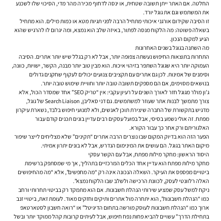
החלטה. אם האתר ייתן תשובה שטחית, או ינסה לדחוף מכירה מהר מדי, הסיכוי שלו לשכנע
את המשתמש וגם את גוגל יורד.
זו הסיבה שקידום אורגני איכותי מתחיל הרבה לפני תגיות מטא או כמות מילים. הוא מתחיל
בשאלה פשוטה: מה הלקוח מנסה לפתור, באיזה שלב הוא נמצא, ומה יגרום לו להרגיש שהוא
הגיע למקום הנכון.
מה השתנה בגוגל בשנים האחרונות
התחרות בתוצאות החיפוש נעשתה צפופה יותר, אבל לא רק בגלל שיש יותר אתרים. הסיבה
העמוקה יותר היא שגוגל השתפר בזיהוי איכות. הוא מבין טוב יותר מבנה, הקשר, ישויות, כוונה,
וסימנים של אמינות. לכן גם אתרים עם תקציבים צנועים יכולים לעקוף שחקנים גדולים
בנושאים מסוימים, אם הם מספקים תשובה טובה יותר וחוויית שימוש טובה יותר.
ג'ון מולר מגוגל חזר לאורך השנים על רעיון עקבי: אין “טריק SEO” אחד שמסדר הכול, אלא
צורך מתמשך לבנות אתר שעוזר למשתמשים. גם דני סאליבן, Search Liaison של גוגל,
מדגיש בתקשורת של החברה שיצירת תוכן לאנשים, ולא למנועי חיפוש בלבד, נשארת עיקרון
מפתח. זה אולי נשמע בסיסי, אבל בפועל עסקים רבים עדיין בונים תכנים קודם עבור
האלגוריתם ורק אחר כך עבור הקורא.
הפער הזה הוא בדיוק המקום שבו נוצרים הרבה אתרים “תקינים” שלא מצליחים לייצר שיפור
מיקום האתר בגוגל. הם עושים את המינימום הנדרש, אבל לא בונים יתרון אמיתי.
היסוד הראשון: מחקר מילות מפתח, אבל עם הקשר עסקי
מחקר מילות מפתח הוא עדיין אחד הכלים המרכזיים בתהליך, אך מי שמסתפק ברשימת
ביטויים מפספס את העיקר. השאלה הנכונה אינה רק “מה מחפשים”, אלא “מה מהחיפושים
האלה רלוונטי לעסק, לכוונת הרכישה ולשלב שבו הלקוח נמצא”.
ניקח למשל עסק שמציע שירותי הנהלת חשבונות. אם הוא מתמקד רק בביטוי תחרותי ורחב
כמו “הנהלת חשבונות”, הוא יתחרה מול אתרים ותיקים וחזקים מאוד. לעומת זאת, ביטויי זנב
ארוך כמו “הנהלת חשבונות לעוסק מורשה בתחום הדיגיטל” או “רואה חשבון לסטארטאפ
בתחילת הדרך” עשויים להביא פחות נפח חיפוש, אבל לעיתים קרובות קהל ממוקד יותר ובשל