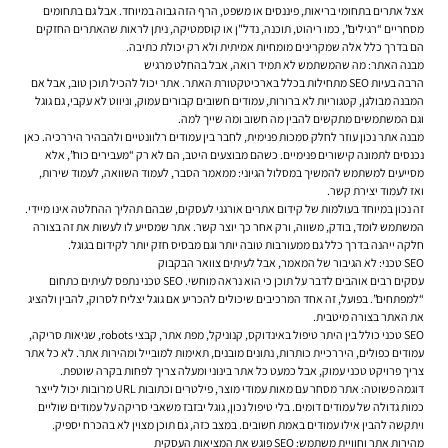
אצל אתרים בתחומי בריאות, פיננסים או משפט, הרף הזה גבוה במיוחד. אבל גם בתחומים
מסחריים “רגילים”, כמו ריהוט, תוכנה, נדל"ן או קוסמטיקה, ניתן לראות שהאתרים החזקים
הם בדרך כלל אלה שמקרינים מומחיות אמיתית ולא רק יכולת כתיבה.
מבנה האתר: מה שהמשתמש לא תמיד רואה, אבל בהחלט מרגיש
הרבה בעיות SEO מתחילות בכלל בארכיטקטורת האתר. אתר יכול להכיל תוכן טוב, אבל אם
המבנה מבולגן, קטגוריות לא ברורות, עמודים חשובים קבורים עמוק, וניווט לא עקבי, גם גוגל
וגם המשתמשים מתקשים להבין מה חשוב ומה שייך למה.
מבנה אתר נכון עוזר לחלק סמכות פנימית, לחבר בין עמודים רלוונטיים ולהבהיר היררכיה. כאן
נכנסים לתמונה קישורים פנימיים. כשהם מבוצעים היטב, הם לא רק “מעבירים כוח”, אלא
מסייעים למשתמש להמשיך במסלול הגיוני: ממאמר הסבר, לעמוד השוואה, לעמוד שירות,
ואז לעמוד יצירת קשר.
זה נכון במיוחד בעולמות של קידום אתרים אורגני לעסקים, שבהם תהליך ההחלטה אינו מיידי.
המשתמש לומד, בודק, משווה, ורק אחר כך יוצר קשר. אתר שמסייע לו לעשות את זה בצורה
חלקה ייהנה בדרך כלל גם ממעורבות טובה יותר וגם מבסיס חזק יותר לקידום בגוגל.
SEO טכני: לא הגיבור של המאמר, אבל לעיתים צוואר הבקבוק
עסקים רבים אוהבים לדבר על תוכן כי הוא נראה מוחשי. SEO טכני נתפס לעיתים כתחום
“למפתחים”. בפועל, זה אחד המרכיבים שיכולים להכריע אם גוגל יצליח לסרוק, להבין ולהציג
את האתר בצורה מיטבית.
SEO טכני כולל בין היתר טיפול באינדוקס, קנוניקל, מפת אתר, קבצי robots, שגיאות סריקה,
עמודים כפולים, היררכיית כותרות, נתונים מובנים, תאימות למובייל ומהירות אתר. לא כל אתר
צריך פרויקט טכני עמוק, אבל כמעט כל אתר בינוני ומעלה צריך לפחות בקרה שוטפת.
דוגמה פשוטה: אתר מסחר עם מאות עמודי מוצר, פילטרים וכתובות URL מרובות יכול לייצר
כמות גדולה של עמודים דומים. בלי טיפול נכון, גוגל יבזבז משאבי סריקה על עמודים שוליים
ויתקשה להבין אילו עמודים באמת חשובים. במצב כזה, גם תוכן מצוין לא בהכרח יספיק.
מהירות אתר וחוויית משתמש: SEO פוגש את המציאות העסקית