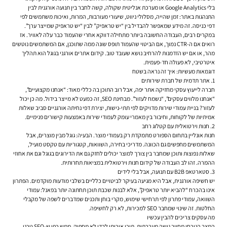
בלי Google Analytics או מערכת אנליטית שקולה, קשה לחבר בין תנועה אורגנית לבין
התנהגות באתר: זמן שהייה, מסלולי ניווט, שיעורי מעורבות, המרות, ואיכות משתמשים לפי
דפי כניסה. זה מידע שמאפשר להבדיל בין “יש טראפיק” לבין “יש טראפיק שמייצר ערך”.
במקרים רבים, העבודה החשובה ביותר מתחילה דווקא אחרי שהעמוד כבר עלה לאוויר. אז
רואים אם ה-CTR נמוך, אם הביטוי שהעמוד תופס שונה ממה שתוכנן, אם המשתמשים נוטשים
מהר, או אם יש הזדמנות להרחיב נושא שעובד טוב. קידום אתרים אורגני בגוגל הוא תהליך
איטרטיבי, לא פעולה חד-פעמית.
דוגמאות מעשיות: איך זה נראה בשטח
1. אתר תדמית של חברת שירותים
חברה לייעוץ עסקי מחזיקה אתר יפה, אבל רוב התוכן בה כללי מאוד: “אנחנו מקצועיים”,
“אנחנו מלווים עסקים”, “נשמח לעזור”. מבחינת SEO, זה כמעט לא מייצר בידול. מה כן יכול
לעזור? בניית עמודי שירות מדויקים לפי תתי-נישות, יצירת דפי נחיתה אורגניים סביב שאלות
אמיתיות של לקוחות, וחיבור בין מאמרי עומק לעמודי שירות באמצעות קישורים פנימיים.
2. חנות וירטואלית עם קטלוג רחב
חנות אונליין בתחום הספורט מתמקדת רק בעמודי מוצר. הבעיה: גוגל מבין מוצרים, אבל
המשתמשים מחפשים גם הכוונה. מדריכי בחירה, השוואות, קטגוריות עם טקסט מועיל,
שאלות נפוצות ותוכן שמחבר בין צורך למוצר יכולים לחזק גם את הדירוגים בגוגל וגם את אחוזי
ההמרה. זהו לב העבודה של קידום חנות וירטואלית במציאות תחרותית.
3. סטארטאפ B2B עם תנועה, אבל בלי לידים
יש חשיפה אורגנית, אבל היא מגיעה בעיקר לביטויים כלליים בשלבי מודעות מוקדמים. הפתרון
אינו בהכרח “להביא יותר טראפיק”, אלא לבנות שכבת תוכן תחתונה יותר בפאנל: עמודי
השוואה, עמודי פתרון לפי תרחישי שימוש, מקרי בוחן ותכנים שמדברים לשפה של מקבלי
החלטות. זה שינוי שמחבר SEO למכירות, לא רק לחשיפה.
מה עסקים צריכים להבין עכשיו
המצב הנוכחי מחייב גישה מערכתית. תוכן איכותי לבדו לא מספיק, ממש כפי ש-SEO טכני