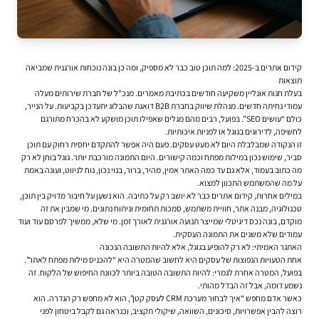
קידום אתרים ב-2025: למה תוכן טוב כבר לא מספיק, ומה כן בונה נוכחות אורגנית שמביאה
תוצאות
בעלת חנות אונליין משקיעה חודשים בכתיבת מאמרים. מנכ"ל של חברת שירותים מעלה
עמודי נחיתה חדשים. מנהלת שיווק בחברת B2B דואגת שהבלוג יתעדכן בקביעות. על הנייר,
כולם “עושים SEO”. בפועל, רבים מהם מגלים שאפילו תוכן מושקע לא בהכרח מתורגם
לחשיפה, לדירוגים בגוגל או לפניות איכותיות.
זו הנקודה שמבלבלת היום לא מעט עסקים. פעם היה אפשר להתקדם יחסית רחוק עם תוכן
סביר, שימוש נכון במילות מפתח וכמה קישורים. היום התמונה מורכבת יותר. גוגל בוחן לא רק
מה כתוב בעמוד, אלא גם עד כמה האתר אמין, מהיר, ברור, בנוי נכון, נוח לניווט, ועונה באמת
על מה שהמשתמש התכוון למצוא.
במילים אחרות,
קידום אתרים
כבר לא יושב רק על כתיבה. הוא נשען על חיבור מדויק בין תוכן,
טכנולוגיה, מבנה אתר, חוויית משתמש, סמכות תחומית וניתוח נתונים. מי שמבין את זה
מוקדם, בונה נכס דיגיטלי שמייצר תנועה אורגנית לאורך זמן. מי שלא, ממשיך לפרסם עוד ועוד
עמודים שלא משנים את התמונה העסקית.
האתגר האמיתי: לא רק להופיע בגוגל, אלא להיות התשובה הנכונה
אחת הטעויות הנפוצות של עסקים היא לחשוב שהמטרה היא “להכניס מילות מפתח לאתר”.
בפועל, המטרה אחרת לגמרי: להיות התשובה הטובה ביותר לכוונת החיפוש של הלקוח. זה
נשמע דומה, אבל זה הבדל מהותי.
כאשר אדם מחפש “איך לבחור מערכת CRM לעסק קטן”, הוא לא מחפש רק הגדרה. הוא
רוצה להבין אפשרויות, סיכונים, השוואה, שיקולי תקציב, וכנראה גם לקבל ביטחון לפני