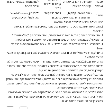
סמכות
מומחיות, E-E-A-T, אזכורים
לבנות נוכחות מקצועית עקבית
קישורים חלשים
ואמינות
וקישורים חיצוניים
וברות סמכות
בלבד
ניתוח הופעות, קליקים,
להסתכל רק על
לחבר בין Search Console,
מדידה
המרות והתנהגות משתמשים
מיקומים
Analytics ויעדים עסקיים
חמש שאלות שכדאי לכל עסק לשאול את עצמו
האם האתר שלנו בנוי סביב מה שאנחנו רוצים להגיד, או סביב מה שהלקוחות באמת
מחפשים?
אילו עמודים באתר משרתים כוונת רכישה אמיתית, ואילו עמודים רק “ממלאים נפח”?
האם יש לנו מבנה אתר וקישורים פנימיים שמקדמים את המשתמש לעבר החלטה?
האם אנחנו מודדים הצלחה לפי תנועה בלבד, או לפי איכות התנועה וההשפעה העסקית
שלה?
אם לקוח חדש ייכנס לאתר היום, האם הוא ירגיש שהוא הגיע למקור אמין, ממוקד ומשכנע?
השורה התחתונה
קידום אתרים ב-2025 הוא כבר לא תחום שאפשר לנהל דרך רשימת משימות מבודדת. זה לא
“להוסיף מילת מפתח”, “לשפר כותרת” או “להעלות עוד מאמר”. זה מהלך רחב יותר, שמחבר
בין תוכן, מבנה, אמינות, טכנולוגיה וניתוח מתמשך של ביצועים.
עבור בעלי עסקים, המשמעות דווקא מעודדת. לא חייבים להיות האתר הכי גדול בשוק כדי
להתחרות. צריך להיות האתר שמבין טוב יותר את הלקוח, עונה לו בצורה מדויקת יותר, ומספק
חוויה טובה יותר לאורך כל המסע. כשזה קורה, הדירוגים נוטים להשתפר, אבל חשוב יותר: גם
הסיכוי להפוך ביקור להזדמנות עסקית עולה.
בסופו של דבר, גוגל לא מחפש את האתר שהכי מנסה להתקדם. הוא מחפש את האתר שהכי
ראוי להופיע. זו נקודת המוצא הנכונה לכל אסטרטגיית קידום אתרים אורגני לעסקים שרוצה
לייצר ערך אמיתי, ולא רק נוכחות רגעית.