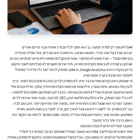
GA4 לא נועד רק למדוד תנועה. כך הוא הופך לכלי עבודה אמיתי עבור קידום אתרים
יש רגע שכל בעל אתר מכיר: התנועה מגיעה, הדוחות נראים סבירים, אולי אפילו יש עלייה
בכניסות מגוגל — אבל משהו לא מתחבר. עמודים מקבלים חשיפה ולא מייצרים פניות, תכנים
שנכתבו בקפידה לא באמת מקדמים המרות, ודפי שירות חשובים לא מצליחים לשפר מיקום.
בדיוק בנקודה הזו Google Analytics 4, או GA4, מפסיק להיות “עוד כלי מדידה” ומתחיל
לתפקד כמו שכבת בקרה אסטרטגית.
מי שעוסק היום ב
קידום אתרים
כבר יודע: לא מספיק לבדוק כמה גולשים נכנסו לאתר. צריך
להבין מה הם עשו, איפה נעצרו, אילו עמודים באמת מקדמים תהליך עסקי, ואילו תכנים אולי
מושכים תנועה אורגנית אבל לא תומכים בצמיחה. זהו בדיוק השטח שבו GA4 נכנס לתמונה —
לא ככלי טכני מנותק, אלא כחלק מהחלטות תוכן, UX, SEO טכני, מבנה אתר ואיכות לידים.
האתגר המרכזי הוא שגוגל הפכה תחרותית יותר, צפופה יותר ומדויקת יותר. תוכן טוב לבדו
כבר לא מספיק. כדי לשפר דירוגים בגוגל לאורך זמן, צריך לחבר בין כוונת חיפוש, חוויית
משתמש, סמכות אתר, ניתוח התנהגותי ומדידה חכמה. GA4 מאפשר לראות את הקשר הזה
באופן הרבה יותר ברור מבעבר.
המעבר ממדידת דפים להבנת התנהגות
אחד השינויים הגדולים ב-GA4 הוא המעבר ממודל שממוקד בעיקר בצפיות דף למודל
שמבוסס על אירועים. זה נשמע טכני, אבל בפועל המשמעות פשוטה: במקום להסתפק בשאלה