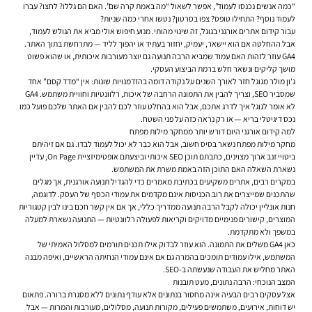
“כמה אנשים נכנסו לעמוד”, אפשר לשאול “מה באמת קרה שם”. האם הם גללו? לחצו? עברו
לעמוד נוסף? התחילו טופס? צפו בסרטון? נטשו אחרי כמה שניות?
עבור קידום אתרים אורגני בגוגל, זה שינוי מהותי. מנוע חיפוש אולי מביא את הגולש לעמוד,
אבל ההחלטה אם הוא יישאר, יעמיק, יחזור בעתיד או יהפוך לליד — מתרחשת בתוך האתר.
GA4 עוזר לזהות האם עמוד שמביא הרבה תנועה גם יוצר מעורבות איכותית, או שהוא פשוט
מושך קליקים ונשאר חלש ברמת הביצוע העסקי.
ג’ון מולר מגוגל חזר לאורך השנים על נקודה דומה בהזדמנויות שונות: אין “מדד קסם” אחד
שמסביר SEO, וצריך להבין את התמונה הרחבה של איכות, רלוונטיות וחוויית משתמש. GA4
לא אומר לגוגל איך לדרג אתכם, אבל הוא בהחלט עוזר לכם להבין אם האתר שלכם פועל כמו
נכס דיגיטלי בריא — או רק נראה כזה על פני השטח.
למה קידום אורגני היום דורש יותר ממחקר מילות מפתח
מחקר מילות מפתח נשאר בסיס חשוב, אבל הוא כבר לא יכול לעמוד לבדו. גם אם זיהיתם
ביטויי זנב ארוך מצוינים, כתבתם תוכן SEO איכותי וביצעתם אופטימיזציית On Page, עדיין
נשארת השאלה האם התוכן הזה באמת משרת את המשתמש.
במקרים רבים, אתרים משקיעים בכתיבת מאמרים כדי להגדיל תנועה אורגנית, אך מגלים
שהתכנים שמייצרים את רוב הכניסות אינם מקדמים את עמודי הכסף של העסק. לדוגמה,
חנות אונליין יכולה לקבל הרבה תנועה ממדריך כללי, אך אם אין קשר חכם בינו לבין קטגוריות
המוצרים, קישורים פנימיים מדויקים וקריאות לפעולה רלוונטיות — התנועה נשארת למעלה
במשפך ולא מתקדמת.
כאן GA4 משלים את התמונה. הוא עוזר לבדוק אילו תכנים תורמים למסלול האמיתי של
המשתמש, אילו עמודים תומכים בהמרה גם אם אינם עמודי הנחיתה הראשיים, ואיפה מבנה
האתר מחליש את העבודה שנעשתה ב-SEO.
המצב הנוכחי: הרבה נתונים, מעט תובנות
אצל עסקים רבים הבעיה אינה מחסור בנתונים אלא עודף נתונים ללא מסגרת ברורה. פתאום
יש דוחות, אירועים, משתמשים פעילים, מקורות תנועה, מסלולים, מעורבות והמרות — אבל