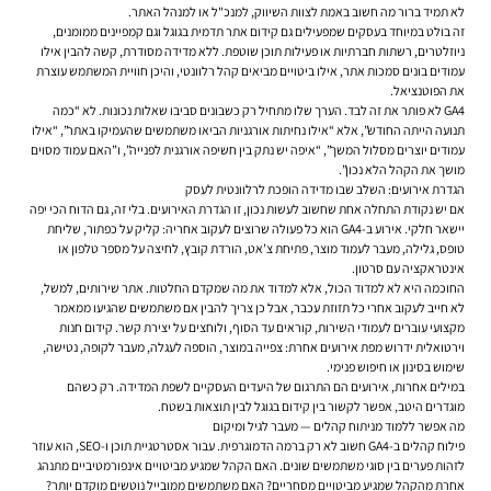
לא תמיד ברור מה חשוב באמת לצוות השיווק, למנכ"ל או למנהל האתר.
זה בולט במיוחד בעסקים שמפעילים גם קידום אתר תדמית בגוגל וגם קמפיינים ממומנים,
ניוזלטרים, רשתות חברתיות או פעילות תוכן שוטפת. ללא מדידה מסודרת, קשה להבין אילו
עמודים בונים סמכות אתר, אילו ביטויים מביאים קהל רלוונטי, והיכן חוויית המשתמש עוצרת
את הפוטנציאל.
GA4 לא פותר את זה לבד. הערך שלו מתחיל רק כשבונים סביבו שאלות נכונות. לא “כמה
תנועה הייתה החודש”, אלא “אילו נחיתות אורגניות הביאו משתמשים שהעמיקו באתר”, “אילו
עמודים יוצרים מסלול המשך”, “איפה יש נתק בין חשיפה אורגנית לפנייה”, ו”האם עמוד מסוים
מושך את הקהל הלא נכון”.
הגדרת אירועים: השלב שבו מדידה הופכת לרלוונטית לעסק
אם יש נקודת התחלה אחת שחשוב לעשות נכון, זו הגדרת האירועים. בלי זה, גם הדוח הכי יפה
יישאר חלקי. אירוע ב-GA4 הוא כל פעולה שרוצים לעקוב אחריה: קליק על כפתור, שליחת
טופס, גלילה, מעבר לעמוד מוצר, פתיחת צ’אט, הורדת קובץ, לחיצה על מספר טלפון או
אינטראקציה עם סרטון.
החוכמה היא לא למדוד הכול, אלא למדוד את מה שמקדם החלטות. אתר שירותים, למשל,
לא חייב לעקוב אחרי כל תזוזת עכבר, אבל כן צריך להבין אם משתמשים שהגיעו ממאמר
מקצועי עוברים לעמודי השירות, קוראים עד הסוף, ולוחצים על יצירת קשר. קידום חנות
וירטואלית ידרוש מפת אירועים אחרת: צפייה במוצר, הוספה לעגלה, מעבר לקופה, נטישה,
שימוש בסינון או חיפוש פנימי.
במילים אחרות, אירועים הם התרגום של היעדים העסקיים לשפת המדידה. רק כשהם
מוגדרים היטב, אפשר לקשור בין קידום בגוגל לבין תוצאות בשטח.
מה אפשר ללמוד מניתוח קהלים — מעבר לגיל ומיקום
פילוח קהלים ב-GA4 חשוב לא רק ברמה הדמוגרפית. עבור אסטרטגיית תוכן ו-SEO, הוא עוזר
לזהות פערים בין סוגי משתמשים שונים. האם הקהל שמגיע מביטויים אינפורמטיביים מתנהג
אחרת מהקהל שמגיע מביטויים מסחריים? האם משתמשים ממובייל נוטשים מוקדם יותר?