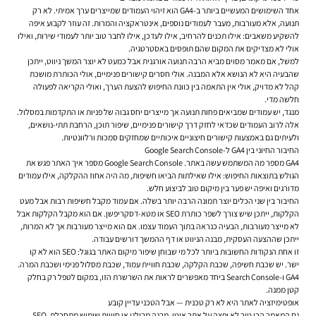
אחד השימושים המעשיים ביותר ב-GA4 הוא זיהוי העמודים שמייצרים ערך אמיתי. לא רק
תנועה, אלא מעורבות, מעבר לעמודים נוספים, אינטראקציה והמרות. זה עוזר לקבוע איפה
להשקיע משאבים: אילו תכנים להרחיב, אילו לעדכן, אילו לחבר טוב יותר לעמודי שירות, ואילו
אולי לא מצדיקים את המקום שהם תופסים באסטרטגיה.
למשל, אם מאמר מסוים מביא הרבה תנועה אורגנית אבל כמעט לא יוצר המשך ניווט, ייתכן
שהבעיה היא לא הנושא אלא המבנה. אולי חסרים קישורים פנימיים, אולי הכותרת מושכת
קהל לא מדויק, אולי אין התאמה בין כוונת החיפוש להצעת הערך, ואולי הקריאה לפעולה
חלשה מדי.
מנגד, יש עמודים שמביאים פחות תנועה אך מייצרים יחס גבוה של פניות או התקדמות במסלול.
אלה לרוב העמודים שכדאי לחזק דרך קישורים פנימיים, שיפור תוכן, הרחבת תתי-נושאים,
ולעיתים גם באמצעות קישורים חיצוניים איכותיים שמחזקים סמכות ורלוונטיות.
החיבור החיוני בין GA4 ל-Google Search Console
GA4 מספר מה המשתמש עשה באתר. Google Search Console מספר איך האתר פגש את
הגולש בתוצאות החיפוש: אילו שאילתות הביאו חשיפות, מה היה אחוז ההקלקה, אילו עמודים
מדורגים ואיפה יש פער בין מיקום טוב לביצוע חלש.
החיבור בין שני הכלים יוצר תמונה הרבה יותר בשלה. אם עמוד מקבל חשיפות רבות אבל מעט
הקלקות, ייתכן שיש צורך לשפר כותרת SEO או מטא-דסקריפשן. אם הוא מקבל הקלקות אבל
לא מייצר מעורבות, הבעיה כנראה בתוך העמוד עצמו. אם הוא מייצר מעורבות אך לא המרות,
ייתכן שההצעה העסקית, מבנה הניווט או דף ההמשך דורשים עבודה.
זו אחת הנקודות החשובות ביותר לכל מי שבוחן שיפור מיקום האתר בגוגל: SEO הוא לא קו
ישר. יש שכבת חשיפה, שכבת הקלקה, שכבת חוויית עמוד, שכבת מסלול פנימי ושכבת המרה.
GA4 ו-Search Console ביחד מאפשרים לראות את השרשרת הזו, במקום לטפל רק בחלק
קטן ממנה.
אופטימיזציה לאתר היא לא רק טכנית — אבל הטכני עדיין קובע
גם המאמר הכי טוב לא יפצה על אתר איטי, מבנה מבולגן או חוויית שימוש מתסכלת. SEO