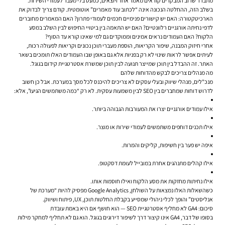
מתברר שרוב המבקרים קוראים מאמר אחד ויוצאים, כמעט בלי מעבר לעמודי השירות.
בשלב הזה, ההחלטה הנכונה אינה “לכתוב עוד מאמרים” אוטומטית. קודם צריך לבדוק את
הארכיטקטורה: האם יש קישורים פנימיים חכמים לעמודי פתרון? האם המאמרים מחוברים
לדפי נחיתה אורגניים רלוונטיים? האם יש התאמה בין ביטויי החיפוש לבין השלב במסע
הלקוח? האם העמודים נראים אמינים וממוקדים גם למי שאינו קורא עד הסוף?
אחרי חיזוק המבנה, שיפור הקריאות, הוספת מעברי תוכן נכונים וקריאות לפעולה רכות,
לעיתים אפשר לראות שינוי לא רק בפניות אלא גם באופן שבו העמודים האלו תומכים בשאר
האתר. זה ההבדל בין תוכן שמייצר תנועה לבין תוכן שמשרת אסטרטגיית קידום בגוגל.
מה מנהלים צריכים לבקש מהדוחות שלהם
מנכ"לים, מנהלי שיווק ובעלי עסקים לא צריכים להיכנס לכל מסך במערכת. אבל כן חשוב
לדרוש דוחות שמחברים בין SEO לבין משמעות עסקית. לא רק “כמה משתמשים הגיעו”, אלא:
אילו עמודים אורגניים יצרו את המעורבות הגבוהה ביותר.
אילו תכנים דוחפים משתמשים לעמודי שירות או מוצר.
איפה יש פער בין חשיפות, קליקים והמרות.
אילו קהלים מתנהגים אחרת במובייל לעומת דסקטופ.
אילו נחיתות מחזקות את מסע הלקוח ואילו חוסמות אותו.
כשהשאלות האלו נמצאות על השולחן, Google Analytics מפסיק להיות “מערכת של
אנליסטים” והופך לכלי ניהולי שמסייע בקבלת החלטות תוכן, UX, פיתוח ושיווק.
סיכום: GA4 לא מחליף אסטרטגיית SEO — הוא חושף אם היא באמת עובדת
בסופו של דבר, GA4 אינו קיצור דרך לשיפור דירוגים בגוגל. הוא גם לא תחליף למחקר מילות