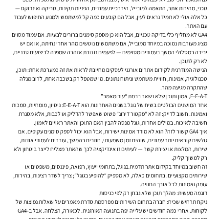
טכני, מהירות אתר, התאמה למובייל, היררכיית עמודים, הפניות תקינות, סריקה ואינדוקס —
כל אלה אולי לא תמיד נראים לעין, אבל הם קובעים כמה קל למשתמש ולמנוע החיפוש לעבוד
עם האתר.
GA4 לא מחליף כלי בדיקה טכניים, אבל הוא כן מספק סימנים ברורים לבעיות. אם עמוד מסוים
מציג מעורבות נמוכה במיוחד ממובייל, אם משתמשים נוטשים מהר אחרי נחיתה, או אם יש
ירידה במסלולי המשך בעמודים מסוימים — לפעמים זו נורת אזהרה שמפנה לביצועים טכניים,
לא רק לתוכן.
הגישה המודרנית לקידום אתרים אורגני לעסקים מחייבת לראות את זה כמערכת אחת: תוכן,
טכנולוגיה, אמינות, חוויית משתמש וניתוח נתונים. מי שמטפל רק בשכבה אחת, לרוב מגלה
שהתקרה מגיעה מהר.
E-E-A-T, אמון ותוכן שלא נשאר ברמת “עוד מאמר”
אחד המושגים הבולטים בשיח של גוגל בשנים האחרונות הוא E-E-A-T: ניסיון, מומחיות, סמכות
ואמינות. חשוב לדייק: זה לא “פקטור דירוג” פשוט שאפשר להדליק או לכבות, אלא מסגרת
חשיבה לאיכות. במילים אחרות, גוגל מנסה להבין האם התוכן והאתר ראויים לאמון.
איך GA4 קשור לזה? הוא לא מודד אמינות ישירות, אבל הוא יכול לספק סימנים עקיפים. אם
גולשים קוראים יותר עמודים, שוהים זמן משמעותי, חוזרים בהמשך, עוברים לעמודי אודות,
שירות, המלצות או יצירת קשר — לעיתים זו אינדיקציה לכך שהאתר מצליח לייצר ביטחון ולא
רק למשוך קליק.
זה חשוב במיוחד בקידום אתר תדמית בגוגל, בתחומי ייעוץ, רפואה, פיננסים, משפטים או
שירותים מקצועיים. בתחומים כאלה, לא מספיק “להופיע בגוגל”; צריך לשדר רצינות, בהירות,
עומק ואמינות לכל אורך החוויה.
דוגמה מעשית: מהלך תוכן שלא נבחן רק לפי כניסות
ניקח תרחיש שכיח: חברה בתחום השירותים מפרסמת סדרת מאמרים על שאלות נפוצות של
לקוחות. אחרי כמה חודשים יש עלייה יפה בתנועה האורגנית. לכאורה, הצלחה. אבל ב-GA4