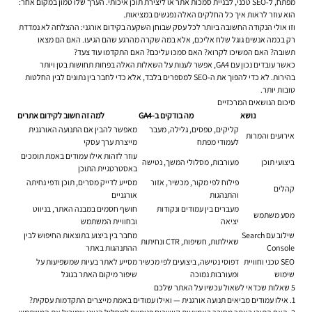
מפתח, ל-SEO טכני, לבניית סמכות אתר או ליצירת תוכן איכותי. הערך שלו טמון במקום אחר:
הוא עוזר לראות איך כל החלקים האלה נפגשים במציאות.
וזו אולי הנקודה החשובה ביותר לכל עסק שבוחן השקעה בקידום אורגני: ההצלחה לא נמדדת
רק בכמה אנשים גוגל שלח אליכם, אלא במה שקרה מהרגע שהם הגיעו. האם הם מצאו
תשובה? האם המשיכו לקרוא? האם סמכו עליכם? האם התקדמו עוד צעד?
כאשר עובדים נכון עם GA4, אפשר לענות על השאלות האלה בפחות תחושות בטן ויותר
בהירות. לא כדי להפוך את ה-SEO למספרים בלבד, אלא כדי לחבר בין נתונים לבין החלטות
טובות יותר.
סיכום הנושאים המרכזיים
נושא
מה בודקים ב-GA4
למה זה חשוב לקידום אתרים
קליקים, טפסים, גלילה, מעבר
מאפשר להבין אם התנועה האורגנית
אירועים והמרות
לעמודי מפתח
מייצרת ערך עסקי
עוזר לזהות אילו עמודים באמת תומכים
ביצועי תוכן
מעורבות, מסלולי המשך, נטישה
באסטרטגיית התוכן
פילוח לפי מקור, מכשיר, אזור
מסייע לדייק מסרים, תוכן ודפי נחיתה
קהלים
והתנהגות
אורגניים
מעברים בין עמודים ונקודות
חושף חסמים במבנה האתר, בניווט
מסע משתמש
יציאה
ובחוויית המשתמש
שילוב עם Search
מחבר בין ביצוע בתוצאות החיפוש לבין
שאילתות, חשיפות, CTR ונחיתות
Console
ההתנהגות באתר
SEO טכני וחוויית
דפוסי נטישה, ביצועים לפי מכשיר
מסייע לאתר בעיות שמשפיעות על
שימוש
ומעורבות נמוכה
שיפור מיקום האתר בגוגל
5 שאלות שכדאי לשאול עכשיו על האתר שלכם
1. אילו עמודים מביאים תנועה אורגנית — ואילו עמודים באמת מייצרים התקדמות עסקית?