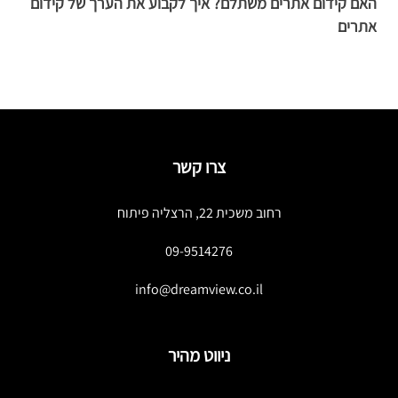
האם קידום אתרים משתלם? איך לקבוע את הערך של קידום
ע
אתרים
ע
צרו קשר
רחוב משכית 22, הרצליה פיתוח
09-9514276
info@dreamview.co.il
ניווט מהיר