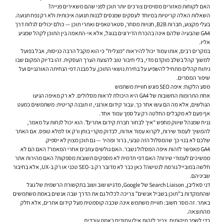
האם לקוחות מאזורים מסוימים צורכים יותר תוכן לפני שהם משאירים פנייה?
השאלות האלה קריטיות במיוחד לעסקים שמנסים לבנות תנועה איכותית ולא רק נפח תנועה.
בעלי מקצוע, חברות B2B, חנויות מסחר, סטארטאפים ואתרי תוכן — כולם יכולים לגלות דרך
GA4 שהבעיה שלהם אינה בהכרח הדירוגים בגוגל, אלא אי-התאמה בין התוכן לקהל שמגיע
אליו.
במקרים רבים, אותו עמוד יכול להיראות “מצליח” כי הוא מקבל הרבה כניסות, אבל בפועל
למשוך קהל בשלב מוקדם מדי, בלי חיבור טוב להצעת הערך העסקית. זהו בדיוק המקום שבו
ניתוח קהלים מתחיל להשפיע על בחירת נושאי התוכן, על מבנה דפי הנחיתה האורגניים ועל
שיפור המסרים.
מסע הלקוח: איפה SEO פוגש חוויית משתמש
אחת התרומות החשובות של GA4 היא היכולת לראות מסלולים. לא רק מאיפה הגיעו
הגולשים, אלא מה הם עשו אחר כך. עבור קידום אורגני, זו תובנה קריטית: משתמשים כמעט
אף פעם לא מקבלים החלטה רק על סמך עמוד אחד.
נניח שמנהל שיווק מחפש “איך לבחור חברת קידום אתרים”. הוא יכול לנחות על מאמר,
להמשיך לעמוד שירות, לקרוא עמוד אודות, לבדוק מקרי בוחן ורק אז למלא טופס. אם האתר
שלכם לא בנוי כך שהמסלול הזה טבעי, ברור ומהיר — גם תוכן מצוין לא יספיק.
GA4 מאפשר לזהות איפה המסלול נשבר. האם גולשים עוזבים אחרי המאמר? האם הם לא
ממשיכים לעמודי שירות? האם דפי תדמית לא מספקים תשובות מספקות? האם מהירות אתר
חלשה במובייל גורמת לנטישה? כאן כבר לא מדובר רק ב-SEO טכני או רק ב-UX, אלא בחיבור
שביניהם.
דני סאליבן, Search Liaison של Google, מדגיש שוב ושוב בתקשורת הרשמית של גוגל
שהתמקדות ב”תוכן בשביל אנשים” צריכה לכלול גם את הדרך שבה אנשים באמת משתמשים
באתר. זה מסר חשוב: חוויית משתמש אינה שכבה קוסמטית מעל קידום אתרים, אלא חלק
מהתוצאה.
כדי לשפר מיקומים, צריך לזהות אילו עמודים באמת עובדים