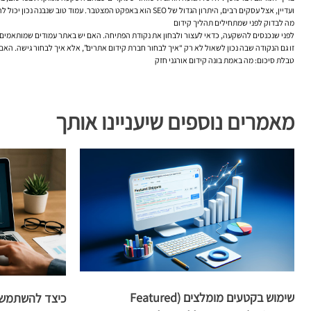
ועדיין, אצל עסקים רבים, היתרון הגדול של SEO הוא באפקט המצטבר. עמוד טוב שנבנה נכון יכול להמשיך להביא תנועה ופניות גם חודשים ארוכים אחרי שפורסם. זה בדיוק ההבדל בין הוצאה שיווקית רגעית לבין בניית נכס דיגיטלי.
מה לבדוק לפני שמתחילים תהליך קידום
לפני שנכנסים להשקעה, כדאי לעצור ולבחון את נקודת הפתיחה. האם יש באתר עמודים שמותאמים 
זו גם הנקודה שבה נכון לשאול לא רק “איך לבחור חברת קידום אתרים”, אלא איך לבחור גישה. הא
טבלת סיכום: מה באמת בונה קידום אורגני חזק
מאמרים נוספים שיעניינו אותך
שימוש בקטעים מומלצים (Featured
כיצד להשתמש ב