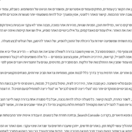
 את הקשר בין עמודים, מחזקים עמודים אסטרטגיים, ומשפרים את הניווט של המשתמש. כשבלוג, עמוד שיר
חשובה יותר מהכמות. קישור מאתר רלוונטי, אמין ומוערך יכול להיות משמעותי יותר מעשרות אזכורים חלשי
קים כראוי, כפילויות תוכן, הפניות שגויות, מהירות אתר נמוכה, מבנה אתר לא עקבי או בעיות באינדוק
Googl ו-Google Analytics. הראשון עוזר להבין איך גוגל רואה את האתר: אילו עמודים מאונדקסים, על אילו ביטויים האתר מופיע, אילו
ט צפוף מדי, הטופס מסורבל, או שאין תשובה ברורה לשאלה שהביאה את הגולש — הדירוג אולי יביא את
מו עמוד שמבין את ההתלבטות של הלקוח. הם מסבירים, מדגימים, עונים על התנגדויות ויוצרים אמון לפני
 אתרים. אתר תדמית צריך בדרך כלל לבנות אמון, מומחיות ונראות סביב שירותים, מונחים מקצועיים ושא
 גם מלאי משתנה. כאן מבנה אתר, היררכיה לוגית, טיפול בתוכן דל, סכמות, ניווט פנימי ודיוק בכוונת הח
וקא מביטויים ממוקדים יותר כמו “נעלי ריצה לנשים לכביש” או “נעלי ריצה למתחילים עם תמיכה”. זו ד
שפר כותרת, לבנות קישור. כל פעולה יכולה להיות נכונה, אבל בלי מסגרת אחת ברורה קשה לייצר תו
ריות מוצר? להגדיל נראות מקומית? להפחית תלות בתקציב מדיה? רק אחרי שמבינים את זה, אפשר לקבוע
ן. באתרים חדשים, ייתכן שיעברו חודשים עד שנראה שינוי עקבי. ואם האתר או המוצר עצמו לא ברורים, SEO לבדו לא יפתור 
מיתוג או בשיפור הצעת הערך תניב תוצאה מהירה יותר. קידום אתרים עובד הכי טוב כשהוא מחובר לאסט