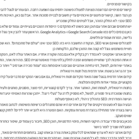
בקישורים פנימיים.
קישורים פנימיים הם דוגמה מצוינת לפעולה פשוטה יחסית עם השפעה רחבה. הם עוזרים לגוגל להבין
מן הצד השני, קישורים חיצוניים איכותיים עדיין חשובים לבניית סמכות אתר. אבל גם כאן, האיכות 
SEO טכני: לא החלק הזוהר, אבל לעיתים החלק שמכריע
יש תחומים שבהם אתר עם תוכן טוב פשוט לא מתקדם כי היסודות הטכניים בעייתיים. עמודים שלא נסר
כאן נכנסים כלים כמו e Search Console
גלישה, המרות ועמודים חלשים.
למנהלים שאינם אנשי SEO, הנקודה החשובה היא כזו: SEO טכני אינו “עולם של מתכנתים”. הוא שכבת תשתית שמשפיעה ישירות על היכולת של התוכן להופיע, של האתר להיטען, ושל הגולש לבצע פעולה.
חוויית משתמש: גוגל לא קונה את התוכן שלכם, הלקוחות כן
קידום אורגני אפקטיבי לא נמדד רק בקליק אלא גם במה שקורה אחריו. אם האתר עולה לאט, הטקס
זו אחת הסיבות לכך שחוויית משתמש הפכה לחלק בלתי נפרד מאסטרטגיית SEO. מהירות אתר, התאמה למובייל, קריאות, היררכיה ויזואלית, אמון בעיצוב ובמסרים — כל אלה משפיעים לא רק על השימושיות אלא גם על הביצועים האורגניים לאורך זמן.
באתרי שירותים, למשל, דפי נחיתה אורגניים טובים נראים פחות כמו “עמוד מכירה אגרסיבי” ויותר כ
איך זה נראה בשטח: אתר תדמית מול חנות וירטואלית
קידום אתר תדמית בגוגל שונה מאוד מקידום חנות וירטואלית, גם אם בשני המקרים מדברים על קידום
מקצועיים, עמודי אודות חזקים והמלצות.
בחנות וירטואלית, לעומת זאת, האתגר אחר. צריך לקדם קטגוריות, דפי מוצר, מסננים, מותגים ולעיתים
בחנות שמוכרת ציוד ספורט, למשל, לא מספיק לדרג על “נעלי ריצה”. ייתכן שהרווח האמיתי יגיע דו
הגישה המודרנית: SEO כתהליך ניהולי, לא כאוסף פעולות
הבעיה עם לא מעט פרויקטים של קידום אתרים היא שהם מתנהלים כרשימת משימות: לכתוב מאמר, ל
גישה בוגרת יותר מתחילה בהגדרת מטרות עסקיות. האם המטרה היא להביא יותר לידים? לחזק קטגו
שווים מעקב.
מכאן בונים סדר עבודה: תיקוני תשתית, מיפוי הזדמנויות, תוכן SEO, חיבור בין עמודים, שיפור כותרות ומטא תיאורים, בקרה ב-Search Console, ובחינה חוזרת של ביצועים. זו עבודה איטית יותר מהבטחות שיווקיות, אבל בדרך כלל יציבה הרבה יותר.
המגבלות שצריך לומר ביושר
קידום אורגני הוא לא ערוץ שמתאים לכל עסק באותה צורה ובאותו קצב. בתחומים תחרותיים מאוד, התהליך עשוי לקחת זמ
צריך לומר גם דבר נוסף: לא כל תנועה אורגנית שווה. יש מקרים שבהם השקעה ממוקדת בפרסום, ב