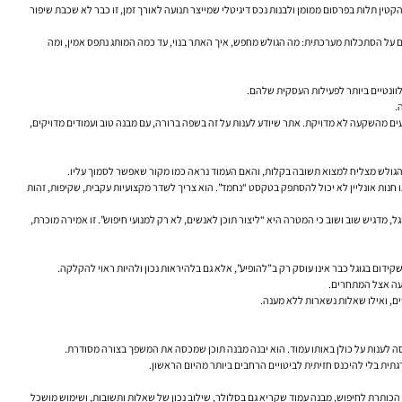
טין תלות בפרסום ממומן ולבנות נכס דיגיטלי שמייצר תנועה לאורך זמן, זו כבר לא שכבת שיפור
ום על הסתכלות מערכתית: מה הגולש מחפש, איך האתר בנוי, עד כמה המותג נתפס אמין, ומה
וונטיים ביותר לפעילות העסקית שלהם.
.
עים מהשקעה לא מדויקת. אתר שיודע לענות על זה בשפה ברורה, עם מבנה טוב ועמודים מדויקים,
ם הגולש מצליח למצוא תשובה בקלות, והאם העמוד נראה כמו מקור שאפשר לסמוך עליו.
ין, קליניקה, חברת תוכנה או חנות אונליין לא יכול להסתפק בטקסט “נחמד”. הוא צריך לשדר מקצועיות עקבית, שקיפות, זהות
 חזר לא פעם על המסר הזה בפורומים ובמפגשים מקצועיים: אין “ציון SEO” קסום, ויש חשיבות גדולה ליצירת אתר שבאמת עוזר למשתמשים. גם דני סאליבן, המשמש כ-Search Liaison של גוגל, מדגיש שוב ושוב כי המטרה היא “ליצור תוכן לאנשים, לא רק למנועי חיפוש”. זו אמירה מוכרת,
קידום בגוגל כבר אינו עוסק רק ב”להופיע”, אלא גם בלהיראות נכון ולהיות ראוי להקלקה.
ים, ואילו שאלות נשארות ללא מענה.
דרגתית בלי להיכנס חזיתית לביטויים הרחבים ביותר מהיום הראשון.
תחילה מכותרות, היררכיה נכונה וכתובות URL ברורות, אבל לא נגמרת שם. היא כוללת התאמה בין הכותרת לחיפוש, מבנה עמוד שקריא גם בסלולר, שילוב נכון של שאלות ותשובות, ושימוש מושכל