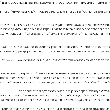
 שמחברת בין תוכן, מבנה אתר, אמינות עסקית, חוויית משתמש וניתוח נתונים. עבור עסקים שרוצים להק
, המשתמשים חסרי סבלנות יותר, והתחרות ברוב הענפים צפופה יותר. לכן קידום אורגני מוצלח נשען הי
חפשים לקנות, לפנות או להשאיר פרטים. במקרים אחרים, הם בכלל לא מופיעים על ביטויי החיפוש הרל
ה טוב יותר מהמתחרים על הכוונה שמאחורי החיפוש. לא רק על המילה עצמה, אלא על הצורך שמאחוריה
ה רוצה להבין איך מגדילים חשיפה לעסק שירותי, מה לוקח זמן, מה משפיע על דירוגים בגוגל, ואיך נמנ
גל בוחן לא רק מה כתוב, אלא גם מי עומד מאחורי התוכן, עד כמה האתר אמין, האם הוא נטען מהר, הא
הרשמיים שלו: E-E-A-T, כלומר ניסיון, מומחיות, סמכות ואמינות. זו לא נוסחת דירוג אחת, אלא מסגרת חשיבה. אתר של משרד עורכי ד
ג'ון מולר מגוגל
, סרטונים, קטעי מידע מודגשים, ולעיתים גם תוצאות של שחקנים גדולים עם יתרון מותגי. המשמעות היא ש
ון מסלול מלא: אילו ביטויים מביאים תנועה אורגנית, אילו עמודים מייצרים פניות, איפה הגולשים נוטש
צם של “לאסוף מילים”. מחקר טוב בוחן שפה, הקשר, שלב בתהליך הרכישה ורמת תחרות.
ם ממירים טוב יותר. עבור עסקים קטנים ובינוניים זו לעיתים הדרך היעילה ביותר לבנות נוכחות אורגנית ה
גם אסטרטגיית תוכן טובה לא תספיק אם האתר עצמו מבלבל, איטי או לא ברור. אופטימיזציית On Page מ