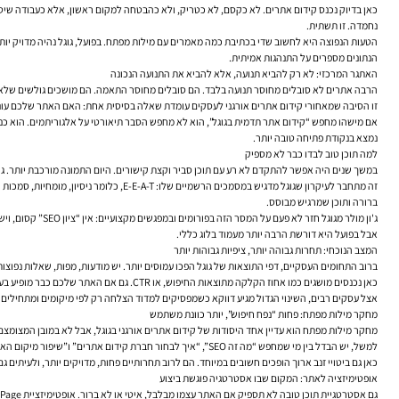
כאן בדיוק נכנס
קידום אתרים
. לא כקסם, לא כטריק, ולא כהבטחה למקום ראשון, אלא כעבודה שיטתית
נחמדה. זו תשתית.
הטעות הנפוצה היא לחשוב שדי בכתיבת כמה מאמרים עם מילות מפתח. בפועל, גוגל נהיה מדויק יותר
הנתונים מספרים על התנהגות אמיתית.
האתגר המרכזי: לא רק להביא תנועה, אלא להביא את התנועה הנכונה
הרבה אתרים לא סובלים מחוסר תנועה בלבד. הם סובלים מחוסר התאמה. הם מושכים גולשים שלא מ
זו הסיבה שמאחורי קידום אתרים אורגני לעסקים עומדת שאלה בסיסית אחת: האם האתר שלכם עונ
אם מישהו מחפש “קידום אתר תדמית בגוגל”, הוא לא מחפש הסבר תיאורטי על אלגוריתמים. הוא כנרא
נמצא בנקודת פתיחה טובה יותר.
למה תוכן טוב לבדו כבר לא מספיק
במשך שנים היה אפשר להתקדם לא רע עם תוכן סביר וקצת קישורים. היום התמונה מורכבת יותר. גו
זה מתחבר לעיקרון שגוגל מדגיש במסמכים 
ברורה ותוכן שמרגיש מבוסס.
אבל בפועל היא דורשת הרבה יותר מעמוד בלוג כללי.
המצב הנוכחי: תחרות גבוהה יותר, ציפיות גבוהות יותר
ברוב התחומים העסקיים, דפי התוצאות של גוגל הפכו עמוסים יותר. יש מודעות, מפות, שאלות נפוצות
כאן נכנסים מושגים כמו אחוז הקלקה מתוצאות החיפוש, או CTR. גם אם האתר שלכם כבר מופיע בעמוד הראשון, כותרת לא מדויקת, תיאור מטא חלש או עמוד שאינו תואם לחיפוש יכולים להשאיר את התנועה אצל המתחרים.
אצל עסקים רבים, השינוי הגדול מגיע דווקא כשמפסיקים למדוד הצלחה רק לפי מיקומים ומתחילים לבח
מחקר מילות מפתח: פחות “נפח חיפוש”, יותר כוונת משתמש
מחקר מילות מפתח הוא עדיין אחד היסודות של קידום אתרים אורגני בגוגל, אבל לא במובן המצומ
למשל, יש הבדל בין מי שמחפש “מה זה SEO”, “איך לבחור חברת קידום אתרים” ו”שיפור מיקום האתר בגוגל”. שלוש השאילתות קשורות לאותו עולם, אבל הן משקפות בשלות אחרת לגמרי. אתר חכם לא ינסה לענות על כולן באותו עמוד. הוא יבנה מבנה תוכן שמכסה את המשפך בצורה מסודרת.
כאן גם ביטויי זנב ארוך הופכים חשובים במיוחד. הם לרוב תחרותיים פחות, מדויקים יותר, ולעיתים ג
אופטימיזציה לאתר: המקום שבו אסטרטגיה פוגשת ביצוע