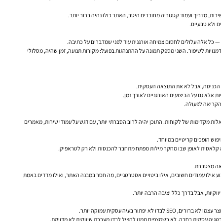
ות, מדריך ועמוד קטגוריה מחוברים היטב, האתר כולו נהיה ברור יותר.
ם ולא טבעיים.
ס — כל אלה עלולים לחסום צמיחה אורגנית עוד לפני שמדברים על כתיבה.
 שגיאות קיימות ואיפה יש הזדמנויות לשיפור. השני מספק תמונה על ההתנהגות בפועל: מקורות תנועה, זמן שהיה, מסלולי
 הכניסה, אבל לא את התוצאה העסקית.
 הקריאה לפעולה.
לות מקדימות של לקוחות. התוכן יהיה לרוב הסברתי יותר, עם דגש על עמודי שירות, מאמרים
יפוש הופכים קריטיים במיוחד.
וגמה קלאסית לאופן שבו מחקר מילות מפתח מתחבר להכנסות ולא רק לטראפיק.
צאה מצטברת.
 אילו עמודים חשובים, אילו ביטויים אסטרטגיים, מה חסר במבנה האתר, ואילו מדדים באמת
בעיה עסקית עמוקה יותר.
רטגיה עסקית רחבה, לא כשמצפים ממנו להציל לבדו מערכת שיווקית לא מדויקת.