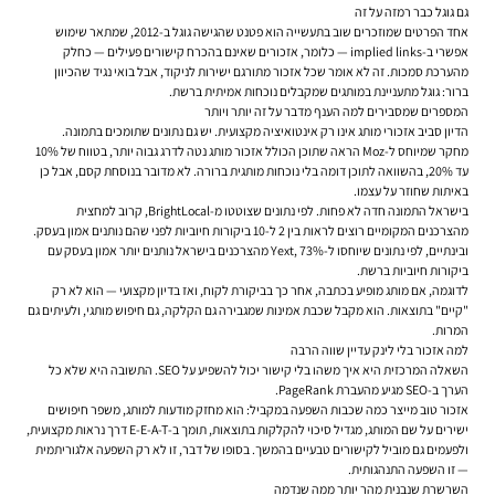
גם גוגל כבר רמזה על זה
אחד הפרטים שמוזכרים שוב בתעשייה הוא פטנט שהגישה גוגל ב-2012, שמתאר שימוש
אפשרי ב-
implied links
— כלומר, אזכורים שאינם בהכרח קישורים פעילים — כחלק
מהערכת סמכות. זה לא אומר שכל אזכור מתורגם ישירות לניקוד, אבל בואי נגיד שהכיוון
ברור: גוגל מתעניינת במותגים שמקבלים נוכחות אמיתית ברשת.
המספרים שמסבירים למה הענף מדבר על זה יותר ויותר
הדיון סביב אזכורי מותג אינו רק אינטואיציה מקצועית. יש גם נתונים שתומכים בתמונה.
מחקר שמיוחס ל-Moz הראה שתוכן הכולל אזכור מותג נטה לדרג גבוה יותר, בטווח של 10%
עד 20%, בהשוואה לתוכן דומה בלי נוכחות מותגית ברורה. לא מדובר בנוסחת קסם, אבל כן
באיתות שחוזר על עצמו.
בישראל התמונה חדה לא פחות. לפי נתונים שצוטטו מ-BrightLocal, קרוב למחצית
מהצרכנים המקומיים רוצים לראות בין 2 ל-10 ביקורות חיוביות לפני שהם נותנים אמון בעסק.
ובינתיים, לפי נתונים שיוחסו ל-Yext, 73% מהצרכנים בישראל נותנים יותר אמון בעסק עם
ביקורות חיוביות ברשת.
לדוגמה, אם מותג מופיע בכתבה, אחר כך בביקורת לקוח, ואז בדיון מקצועי — הוא לא רק
"קיים" בתוצאות. הוא מקבל שכבת אמינות שמגבירה גם הקלקה, גם חיפוש מותגי, ולעיתים גם
המרות.
למה אזכור בלי לינק עדיין שווה הרבה
השאלה המרכזית היא איך משהו בלי קישור יכול להשפיע על SEO. התשובה היא שלא כל
הערך ב-SEO מגיע מהעברת PageRank.
אזכור טוב מייצר כמה שכבות השפעה במקביל: הוא מחזק מודעות למותג, משפר חיפושים
ישירים על שם המותג, מגדיל סיכוי להקלקות בתוצאות, תומך ב-E-E-A-T דרך נראות מקצועית,
ולפעמים גם מוביל לקישורים טבעיים בהמשך. בסופו של דבר, זו לא רק השפעה אלגוריתמית
— זו השפעה התנהגותית.
השרשרת שנבנית מהר יותר ממה שנדמה