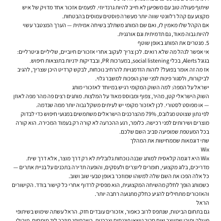
שיתוף פעולה טוב עם משפיען לא חייב להיות גרנדיוזי. לפעמים אזכור אחד מדויק של איש
מקצוע עם קהל רלוונטי שווה יותר מעשרה פוסטים עמוסים בהבטחות.
אם הקהל שלו מאמין לו, ואם שם המותג משתלב בשיחה אמיתית — הערך המצטבר עשוי
להיות גבוה מאוד, גם תדמיתית וגם אורגנית.
5. מנטרים את המותג באופן שוטף
אי אפשר לנהל מה שלא רואים. לכן צריך לעקוב אחרי אזכורים חיוביים, שליליים וניטרליים:
בגוגל Alerts, בכלי social listening, במערכות PR, ובבדיקות ידניות בתוצאות חיפוש.
אז מה זה אומר בפועל? לזהות הזדמנויות להרחיב נוכחות, לבקש קרדיט היכן שצריך, להגיב
לביקורות, ולסגור פינות לפני שהן הופכות למשבר גלוי.
ישראל על המפה: למה השוק המקומי רגיש במיוחד לאזכורי מותג
השוק הישראלי קטן, מהיר, צפוף ומבוסס מאוד על המלצות. מותגים רצים פה מהר מפה לאוזן
— או מפוסט לסטורי. לכן לאזכור מקומי יש לעיתים משקל גבוה יותר ממה שנדמה.
לפי נתון שצוטט מגלובס, 79% מהצרכנים הישראלים משתמשים במנועי חיפוש כדי לבדוק
מוצרים ושירותים לפני רכישה. כלומר, רגע ההכרעה לא קורה רק בעמוד המכירה. הוא קורה
בכל המעטפת שמופיעה סביב השם שלכם.
שתי דוגמאות שממחישות את המהלך
Wix
Wix היא דוגמה קלאסית למותג שבנה נוכחות גלובלית לא רק דרך מוצר, אלא דרך שיח.
מדריכים, בלוג מקצועי, חומרים ליוצרים ולעסקים, והופעה תדירה בתכנים על בניית אתרים —
כל אלה הפכו את השם שלה למשהו שמוזכר באופן טבעי שוב ושוב.
כשמותג הופך לחלק מהשיחה המקצועית, הוא מפסיק לרדוף אחרי כל קישור בודד. הקישורים
והאזכורים מתחילים להגיע כחלק מתנועה רחבה יותר.
הראל
גם בתחום הביטוח, שנתפס לרוב כאפור, אזכורים עובדים חזק. הראל עשתה שימוש בשיתופי
פעולה ותוכן שמייצר שיח סביב נושאי פיננסים וצרכנות. כשהמותג מוזכר ליד מומחים, מובילי