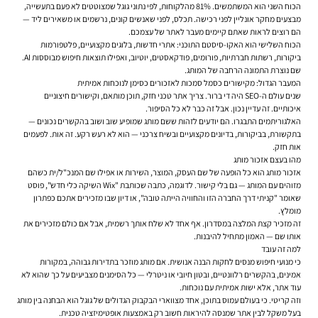
הכוח השני הוא המשתמשים. 81% מהלקוחות, לפי נתוני גוגל שמצוטטים לא פעם בתעשייה,
מבצעים מחקר אונליין לפני רכישה. תכלס, לפני שאנשים קונים, נרשמים או משאירים ליד —
הם רוצים לראות שאתם קיימים מעבר לאתר של עצמכם.
הכוח השלישי הוא האקו-סיסטם התוכני: אתרי חדשות, בלוגים מקצועיים, פלטפורמות
ביקורות, רשתות חברתיות, פורומים, פודקאסטים, יוטיוב, ואפילו תוצאות חיפוש מבוססות AI.
שם נוצרת התמונה הרחבה של המותג.
המעבר הגדול: מקישורים כסמל סמכות לאזכורים כסימן לנוכחות אמיתית
שנים עולם ה-SEO היה די ברור. צריך אתר טכני חזק, תוכן מותאם, וקישורים חיצוניים
איכותיים. זה עדיין נכון. אבל זה כבר לא כל הסיפור.
האלגוריתמים התבגרו. הם יודעים לזהות ששם מותג שמופיע שוב ושוב בהקשרים נכונים —
בתקשורת, בביקורות, בדיונים מקצועיים ובשיח צרכני — הוא לא רעש רקע. זה אות. לפעמים
אות חזק.
מהו בעצם אזכור מותג
אזכור מותג הוא כל הופעה של שם העסק, המוצר, השירות או אפילו שם המנכ"ל/ית כשהם
מזוהים עם המותג — גם בלי קישור. לדוגמה, כתבה שכותבת "Wix השיקה כלי חדש", פוסט
שאומר "קניתי דרך החברה הזו והחוויה הייתה טובה", או דיון שבו מזכירים אתכם כפתרון
מומלץ.
זה מזכיר קצת המלצה במסדרון. אף אחד לא שלח אותך רשמית, אבל אם כולם מזכירים את
אותו שם — האמון מתחיל להיבנות.
למה זה עובד
כי מנועי חיפוש מנסים לחקות הבנה אנושית. אם מותג מוזכר בתדירות גבוהה, במקורות
אמינים, בהקשרים רלוונטיים, ובטון חיובי או ניטרלי — כל הסימנים מצביעים על כך שהוא לא
עוד אתר, אלא ישות אמיתית עם נוכחות.
וזה קריטי. כי בעולם עמוס בתוכן, אחד מצווארי הבקבוק הגדולים של גוגל הוא הבחנה בין מותג
בעל משקל לבין אתר שמנסה להיראות חשוב רק באמצעות אופטימיזציה טכנית.