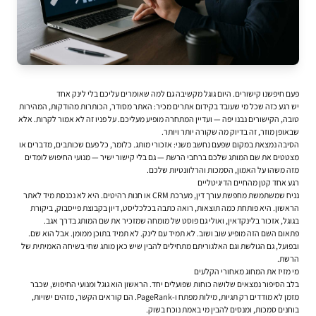
פעם חיפשנו קישורים. היום גוגל מקשיבה גם למה שאומרים עליכם בלי לינק אחד
יש רגע כזה שכל מי שעובד ב
קידום אתרים
מכיר: האתר מסודר, הכותרות מהודקות, המהירות
טובה, הקישורים נבנו יפה — ועדיין המתחרה מופיע מעליכם. על פניו זה לא אמור לקרות. אלא
שבאופן מוזר, זה בדיוק מה שקורה יותר ויותר.
הסיבה נמצאת במקום שפעם נחשב משני:
אזכורי מותג
. כלומר, כל פעם שכותבים, מדברים או
מצטטים את שם המותג שלכם ברחבי הרשת — גם בלי קישור ישיר — מנועי החיפוש לומדים
מזה משהו על האמון, הסמכות והרלוונטיות שלכם.
רגע אחד קטן מהחיים הדיגיטליים
נניח שמשתמשת מחפשת עורך דין, מערכת CRM או חנות רהיטים. היא לא נכנסת מיד לאתר
הראשון. היא פותחת כמה תוצאות, רואה כתבה בכלכליסט, דיון בקבוצת פייסבוק, ביקורת
בגוגל, אזכור בלינקדאין, ואולי גם פוסט של מומחה שמזכיר את שם המותג בדרך אגב.
פתאום השם הזה מופיע שוב ושוב. לא תמיד עם לינק. לא תמיד בתוכן ממומן. אבל הוא שם.
ובפועל, גם הגולשת וגם האלגוריתם מתחילים להבין שיש כאן מותג שחי בשיחה האמיתית של
הרשת.
מי מזיז את המחוג מאחורי הקלעים
בלב הסיפור נמצאים שלושה כוחות שפועלים יחד. הראשון הוא גוגל ומנועי החיפוש, שכבר
מזמן לא מודדים רק תגיות, מילות מפתח ו-PageRank. הם קוראים הקשר, מזהים ישויות,
בוחנים סמכות, ומנסים להבין מי באמת נוכח בשוק.