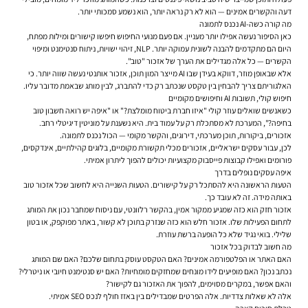
דעה והקשרים אמינים — הוא לא רק נראה יותר, הוא נשמע סמכותי יותר.
מה קורה כשה-AI נכנס לתמונה
כאן הסיפור נעשה אפילו יותר מעניין. אם פעם מנועי החיפוש חיפשו קישורים ומילות מפתח,
היום הם מתקדמים להבנה לשונית עמוקה יותר. NLP, זיהוי ישויות, ניתוח סנטימנט ומיפוי
הקשרים — כל אלה מגדילים את הערך של אזכור "טוב".
אלא שבאופן מוזר, דווקא בעידן שבו AI מייצר המון תוכן, אזכור אותנטי נעשה שווה יותר. כי
האלגוריתם צריך להבחין בין טקסט שנכתב רק כדי להתברג, לבין מותג שבאמת מדובר עליו.
חיפוש קולי, תשובות AI וחיפושים מקומיים
כשאנשים שואלים עוזר קולי "איזו חברת ביטוח מומלצת?" או "איפה יש רואה חשבון טוב
בחיפה?", המערכת לא מסתכלת רק על עמוד בית. היא נשענת על מוניטין דיגיטלי רחב.
אזכורים, ביקורות, תוכן מערכתי, דירוגים, והקשר מקומי — הכול נכנס לתמונה.
לכן, עבור עסקים ישראליים, אזכורים מכלי תקשורת מקומיים, בלוגים קהילתיים, אינדקסים,
פורומים ואפילו קבוצות פייסבוק מקצועיות יכולים להפוך ליתרון אמיתי.
איפה עסקים נופלים בדרך
הטעות הראשונה היא להסתכל רק על קישורים. הטעות השנייה היא לחשוב שכל אזכור טוב
באותה מידה. זה לא עובד כך.
אזכור חזק הוא כזה שמגיע ממקור אמין, בהקשר רלוונטי, עם ניסוח שמחבר נכון את המותג
לתחום הפעילות שלו. אזכור חלש הוא כזה שנזרק בתוכן לא קשור, באתר מפוקפק, או בטון
שלילי. בואי נגיד שלא כל הופעה ברשת עוזרת.
מה חשוב לבדוק בכל אזכור
האם האתר או הפלטפורמה אמינים? האם הטקסט עוסק בתחום שלכם? האם שם המותג
נכתב נכון? האם מופיעים לידו מונחים שמחזקים מומחיות? האם יש סנטימנט חיובי או ניטרלי?
והאם אפשר, במקרים מסוימים, להפוך את האזכור גם לקישור?
אלה לא שאלות צדדיות. אלה הפרטים שמבדילים בין באזז חולף לנכס SEO אמיתי.