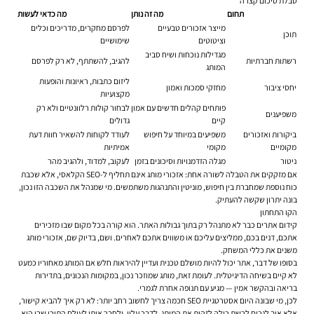
טבלת סיכום קצרה
תחום
מה זה נותן
מה כדאי לעשות
מייצר אזכורים טבעיים
לפרסם מחקרים, מדריכים וכלים
תוכן
וציטוטים
שימושיים
מגדילות נוכחות ושיח סביב
רשתות חברתיות
להגיב, להשתתף, לא רק לפרסם
המותג
ליזום כתבות, ראיונות והופעות
יחסי ציבור
מחזקי סמכות ואמון
מקצועיות
פותחים קהלים חדשים עם אמון
לבחור קולות רלוונטיים ולא רק
משפיענים
קיים
גדולים
ביקורות ואזכורים
משפיעים במיוחד על חיפוש
לעודד לקוחות להשאיר חוות דעת
מקומיים
מקומי
אמיתיות
ניטור
מגלה הזדמנויות וסיכונים בזמן
לעקוב, למדוד, ולהגיב מהר
אם מזקקים את הטבלה לשורה אחת: אזכורי מותג אינם תחליף ל-SEO הקלאסי, אלא שכבת
כוח נוספת שמחברת בין חיפוש, מוניטין והתנהגות משתמשים. מי שמנהל את השכבה הזו נכון,
בונה יתרון שקשה להעתיק.
הקו התחתון
קידום אתרים כבר לא מתנהל רק בתוך גבולות האתר. הוא קורה בכל מקום שבו מזכירים
אתכם, דנים בכם, ממליצים עליכם או משווים אתכם לאחרים. ושם, בדיוק שם, אזכורי מותג
משנים את כללי המשחק.
בסופו של דבר, אתר יכול להיות מושלם טכנית ועדיין להיראות חלש אם המותג מאחוריו כמעט
לא קיים בשיחה הדיגיטלית. לעומת זאת, מותג שמוזכר נכון, במקומות הנכונים, בתדירות
בריאה ובהקשר אמין — מגיע עם תנופה אחרת לגמרי.
לכן, מי שבונה היום אסטרטגיית SEO חכמה צריך לחשוב רחב יותר: לא רק איך להביא קישור,
אלא איך לגרום לרשת כולה לזהות את המותג, לדבר עליו, ולחבר אותו לעולם התוכן שבו הוא