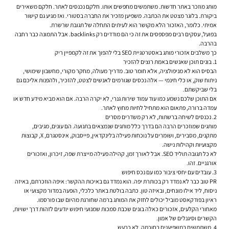
מותג מוזכר באתר חדשות. משתמשים מחפשים אותו. חלקם נכנסים לאתר. חלקם משאירים
ביקורת. בלוגר מצטט את הכתבה. משפיען מזכיר את החברה בסטורי. ואז מגיע גם קישור
אמיתי. כלומר, האזכור הלא מקושר הוא לעיתים התחלה של תגובת שרשרת.
בפועל, עסקים רבים מפספסים את זה כי הם מודדים רק backlinks. אבל התמונה כבר רחבה
בהרבה.
כך משלבים אזכורי מותג באסטרטגיית SEO בלי להפוך את זה לקמפיין ריק
1. בונים תוכן שאנשים באמת רוצים להזכיר
הבסיס הוא לא מניפולציה, אלא חומר טוב. מדריך מעולה, מחקר מקורי, מחשבון שימושי,
ניתוח שוק, או כלי חינמי — אלה נכסים שגורמים לאנשים לצטט, להזכיר, ולהפנות אליכם גם
בלי שביקשתם.
אם התוכן שלכם נשמע כמו עוד עמוד שירות גנרי, לא יקרה הרבה. אם הוא מביא מידע חדש או
עמדה ברורה, פתאום הוא מתחיל לחיות מחוץ לאתר.
2. נכנסים לשיחה ברשתות, לא רק משדרים מסרים
מותגים שמוזכרים הרבה הם בדרך כלל מותגים שנמצאים בתנועה. הם עונים, מגיבים,
מתקנים, מסבירים, ושומרים על נוכחות פעילה בלינקדאין, פייסבוק, אינסטגרם, X, קבוצות
מקצועיות וקהילות נישה.
לא כל תגובה תוליד SEO. אבל לאורך זמן, קהילה פעילה מייצרת שפה, זיכרון, ואזכורים
אורגניים. זהו.
3. עובדים עם יחסי ציבור כמו עם נכס חיפוש
PR טוב כבר לא נמדד רק בכותרת יפה. הוא נמדד גם באיכות ההקשר: איפה הוזכרתם, באיזה
ניסוח, ליד אילו מונחים, ובאיזה טון. כתבה בולטת באתר כלכלי, הופעה במדור מקצועי או
ראיון בפודקאסט מוביל יכולים לחזק את המותג ברמה שחורגת מהיום שבו פורסמו.
מאחורי הקלעים, אזכורים כאלה בונים שכבת סמכות שמנועי חיפוש יודעים לזהות דרך ישויות,
הקשרים וסיגנלים של אמון.
4. משתמשים במשפיענים בחוכמה, לא כרעש